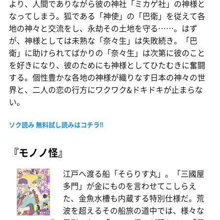
より、人間でありながら彼の神社「ミカゲ社」の神様と
なってしまう。狐である「神使」の「巴衛」を従えて各
地の神々と交流をし、永劫その土地を守る……。はず
が、神様としては未熟な「奈々生」は失敗続き。「巴
衛」に助けられてばかりの「奈々生」は次第に彼のこと
を好きになり、彼のためにも神様としてひたむきに奮闘
する。個性豊かな各地の神様が織りなす日本の神々の世
界と、二人の恋の行方にワクワク&ドキドキが止まらな
い。
ソク読み 無料試し読みはコチラ‼
『モノノ怪』
江戸へ渡る船「そらりす丸」。「三國屋
多門」が金にものを言わせてこしらえ
た、金魚水槽も内蔵する特別仕様だ。荒
波を超えるその船旅の道中では、様々な