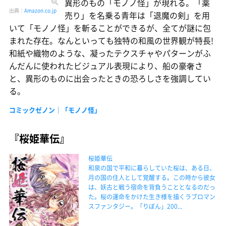
異形のもの「モノノ怪」が現れる。「薬
出典：
Amazon.co.jp
売り」を名乗る青年は「退魔の剣」を用
いて「モノノ怪」を斬ることができるが、全てが謎に包
まれた存在。なんといっても独特の和風の世界観が特長!
和紙や織物のような、凝ったテクスチャやパターンがふ
んだんに使われたビジュアル表現により、船の豪奢さ
と、異形のものに出会ったときの恐ろしさを強調してい
る。
コミックゼノン｜「モノノ怪」
『桜姫華伝』
桜姫華伝
和泉の国で平和に暮らしていた桜は、ある日、
月の国の住人として覚醒する。この時から彼女
は、妖古と戦う宿命を背負うこととなるのだっ
た。桜の運命をかけた生き様を描くラブロマン
スファンタジー。「りぼん」200...