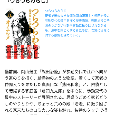
『つらつらわらじ』
つらつらわらじ
豪気で器の大きな備前岡山藩藩主・熊田治隆の
参勤交代の道中を描く歴史物語。熊田治隆の予
測のつかない行動や言動に振り回されながら
も、道中を同じくする者たちは、次第に治隆に
対する感銘を深めていく。
備前国、岡山藩主「熊田治隆」が参勤交代で江戸へ向か
う道のりを描く、絵巻物のような物語。若くして家老の
仲間入りを果たした真面目な「熊田和泉」と、密偵とし
て暗躍する御庭番「倉知九太郎」を中心に、参勤交代の
最中のストーリーが展開される。思惑うごめく家老どう
しのやりとりや、ちょっと荒めの殿「治隆」に振り回さ
れる家来たちのコミカルな姿も魅力。独特のタッチで描