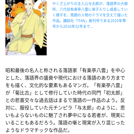
やくざ上がりの主人公与太郎が、落語界の大御
所、八代目有楽亭八雲に弟子入りし成長してい
く様子を、周囲の人物のドラマを交えて描いた
作品。講談社「ITAN」創刊号である2010年零
号から2016年32号まで...
昭和最後の名人と称される落語家「有楽亭八雲」を中心
とした、落語界の盛衰や現代における落語のあり方まで
をも描く、文化的な要素もあるマンガ。「有楽亭八雲」
が「菊比古」として修行していた時代の同門「初太郎」
との悲喜交々な過去話はまるで落語の一作品のよう。反
対に、服役していた元チンピラ「与太郎」のように、思
いもよらないものに魅了され夢中になる若者が、現実に
いることもあるだろう。落語の噺と現実が入り混じった
ようなドラマチックな作品だ。