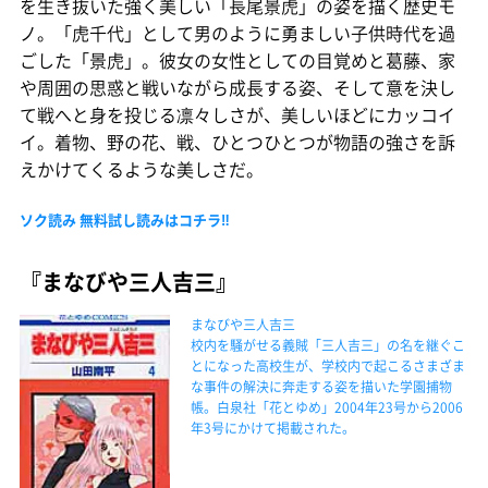
を生き抜いた強く美しい「長尾景虎」の姿を描く歴史モ
ノ。「虎千代」として男のように勇ましい子供時代を過
ごした「景虎」。彼女の女性としての目覚めと葛藤、家
や周囲の思惑と戦いながら成長する姿、そして意を決し
て戦へと身を投じる凛々しさが、美しいほどにカッコイ
イ。着物、野の花、戦、ひとつひとつが物語の強さを訴
えかけてくるような美しさだ。
ソク読み 無料試し読みはコチラ‼
『まなびや三人吉三』
まなびや三人吉三
校内を騒がせる義賊「三人吉三」の名を継ぐこ
とになった高校生が、学校内で起こるさまざま
な事件の解決に奔走する姿を描いた学園捕物
帳。白泉社「花とゆめ」2004年23号から2006
年3号にかけて掲載された。