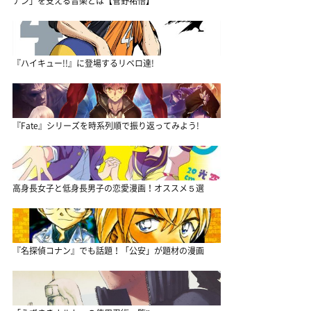
ナン」を支える音楽とは【菅野祐悟】
『ハイキュー!!』に登場するリベロ達!
『Fate』シリーズを時系列順で振り返ってみよう!
高身長女子と低身長男子の恋愛漫画！オススメ５選
『名探偵コナン』でも話題！「公安」が題材の漫画