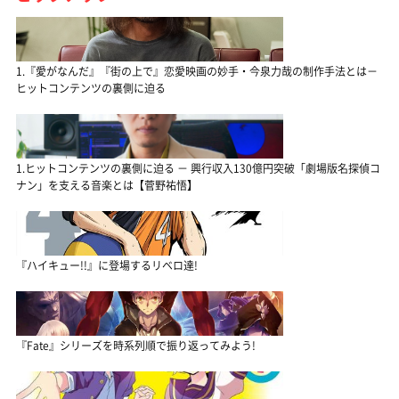
1.『愛がなんだ』『街の上で』恋愛映画の妙手・今泉力哉の制作手法とは－
ヒットコンテンツの裏側に迫る
1.ヒットコンテンツの裏側に迫る － 興行収入130億円突破「劇場版名探偵コ
ナン」を支える音楽とは【菅野祐悟】
『ハイキュー!!』に登場するリベロ達!
『Fate』シリーズを時系列順で振り返ってみよう!