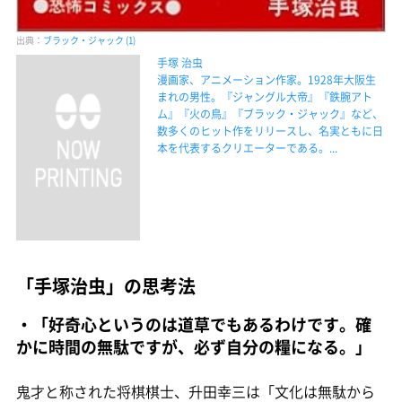
出典：
ブラック・ジャック (1)
手塚 治虫
漫画家、アニメーション作家。1928年大阪生
まれの男性。『ジャングル大帝』『鉄腕アト
ム』『火の鳥』『ブラック・ジャック』など、
数多くのヒット作をリリースし、名実ともに日
本を代表するクリエーターである。...
「手塚治虫」の思考法
・「好奇心というのは道草でもあるわけです。確
かに時間の無駄ですが、必ず自分の糧になる。」
鬼才と称された将棋棋士、升田幸三は「文化は無駄から