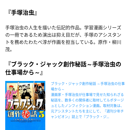
『手塚治虫』
手塚治虫の人生を描いた伝記的作品。学習漫画シリーズ
の一冊であるため演出は抑え目だが、手塚のアシスタン
トを務めたわたべ淳が作画を担当している。原作・柳川
茂。
『ブラック・ジャック創作秘話～手塚治虫の
仕事場から～』
ブラック・ジャック創作秘話 ～手塚治虫の仕事
場から～
漫画家・手塚治虫が仕事場で見せた知られざる
秘話を、数多くの関係者に取材してルポタージ
ュとしたノンフィクション漫画。取材対象は、
元アシスタントたちを主にして、『週刊少年チ
ャンピオン』誌上で『ブラック・ジ...