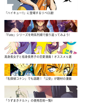
『ハイキュー!!』に登場するリベロ達!
『Fate』シリーズを時系列順で振り返ってみよう!
高身長女子と低身長男子の恋愛漫画！オススメ５選
『名探偵コナン』でも話題！「公安」が題材の漫画
「うずまきナルト」の使用忍術一覧‼