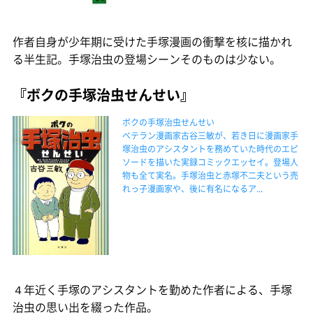
作者自身が少年期に受けた手塚漫画の衝撃を核に描かれ
る半生記。手塚治虫の登場シーンそのものは少ない。
『ボクの手塚治虫せんせい』
ボクの手塚治虫せんせい
ベテラン漫画家古谷三敏が、若き日に漫画家手
塚治虫のアシスタントを務めていた時代のエピ
ソードを描いた実録コミックエッセイ。登場人
物も全て実名。手塚治虫と赤塚不二夫という売
れっ子漫画家や、後に有名になるア...
４年近く手塚のアシスタントを勤めた作者による、手塚
治虫の思い出を綴った作品。