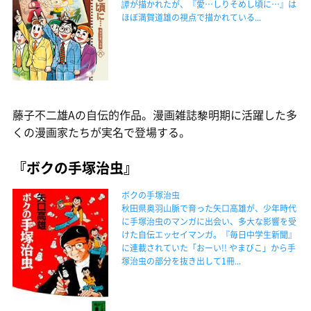
譚が描かれたが、『愛…しりそめし頃に…』は
ほぼ満賀道雄の視点で描かれている...
藤子不二雄Aの自伝的作品。漫画雑誌黎明期に活躍した多
くの漫画家たちが実名で登場する。
『ボクの手塚治虫』
ボクの手塚治虫
秋田県奥羽山脈で育った矢口高雄が、少年時代
に手塚治虫のマンガに出会い、多大な影響を受
けた自伝エッセイマンガ。『毎日中学生新聞』
に連載されていた「おーい!! やまびこ」から手
塚治虫の部分を抜き出して1冊...