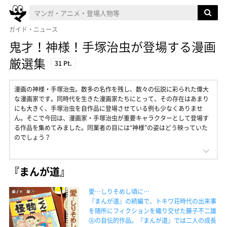
ガイド・ニュース
鬼才！神様！手塚治虫が登場する漫画
厳選集
31 Pt.
漫画の神様・手塚治虫。数多の名作を残し、数々の伝説に彩られた偉大
な漫画家です。同時代を生きた漫画家たちにとって、その存在はあまり
にも大きく、手塚治虫を自作品に登場させている例も少なくありませ
ん。そこで今回は、漫画家・手塚治虫が重要キャラクターとして登場す
る作品を集めてみました。同業者の目には“神様”の姿はどう映っていた
のでしょう？
『まんが道』
愛…しりそめし頃に…
『まんが道』の続編で、トキワ荘時代の出来事
を随所にフィクションを織り交ぜた藤子不二雄
Ⓐの自伝的作品。『まんが道』では二人の成長