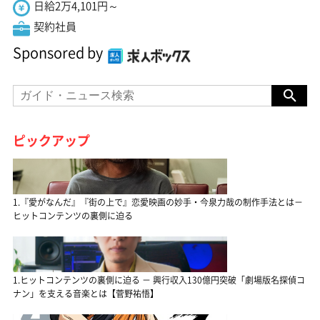
日給2万4,101円～
契約社員
Sponsored by
ピックアップ
1.『愛がなんだ』『街の上で』恋愛映画の妙手・今泉力哉の制作手法とは－
ヒットコンテンツの裏側に迫る
1.ヒットコンテンツの裏側に迫る － 興行収入130億円突破「劇場版名探偵コ
ナン」を支える音楽とは【菅野祐悟】