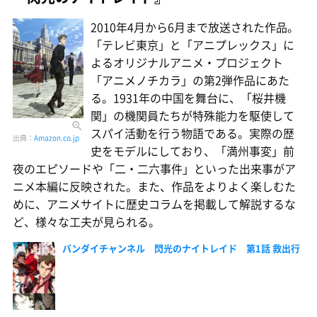
2010年4月から6月まで放送された作品。
「テレビ東京」と「アニプレックス」に
よるオリジナルアニメ・プロジェクト
「アニメノチカラ」の第2弾作品にあた
る。1931年の中国を舞台に、「桜井機
関」の機関員たちが特殊能力を駆使して
スパイ活動を行う物語である。実際の歴
出典：
Amazon.co.jp
史をモデルにしており、「満州事変」前
夜のエピソードや「二・二六事件」といった出来事がア
ニメ本編に反映された。また、作品をよりよく楽しむた
めに、アニメサイトに歴史コラムを掲載して解説するな
ど、様々な工夫が見られる。
バンダイチャンネル 閃光のナイトレイド 第1話 救出行