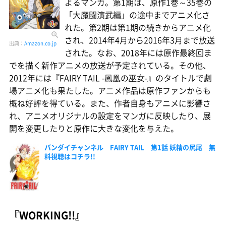
よるマンガ。第1期は、原作1巻～35巻の
「大魔闘演武編」の途中までアニメ化さ
れた。第2期は第1期の続きからアニメ化
され、2014年4月から2016年3月まで放送
出典：
Amazon.co.jp
された。なお、2018年には原作最終回ま
でを描く新作アニメの放送が予定されている。その他、
2012年には『FAIRY TAIL -鳳凰の巫女-』のタイトルで劇
場アニメ化も果たした。アニメ作品は原作ファンからも
概ね好評を得ている。また、作者自身もアニメに影響さ
れ、アニメオリジナルの設定をマンガに反映したり、展
開を変更したりと原作に大きな変化を与えた。
バンダイチャンネル FAIRY TAIL 第1話 妖精の尻尾 無
料視聴はコチラ!!
『WORKING!!』