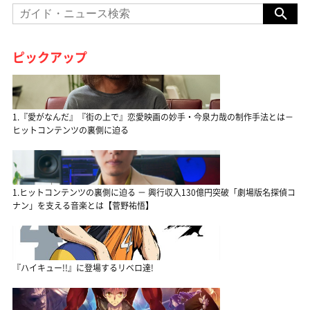
ピックアップ
1.『愛がなんだ』『街の上で』恋愛映画の妙手・今泉力哉の制作手法とは－
ヒットコンテンツの裏側に迫る
1.ヒットコンテンツの裏側に迫る － 興行収入130億円突破「劇場版名探偵コ
ナン」を支える音楽とは【菅野祐悟】
『ハイキュー!!』に登場するリベロ達!