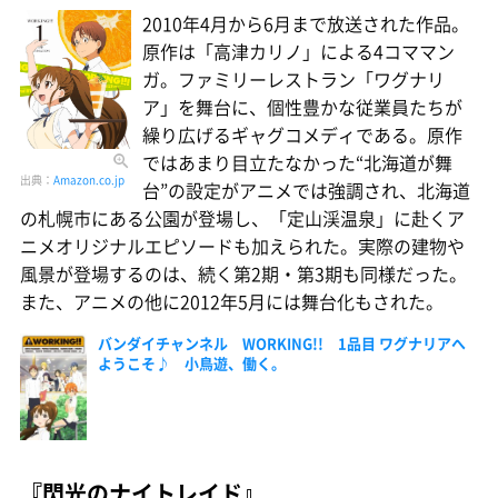
2010年4月から6月まで放送された作品。
原作は「高津カリノ」による4コママン
ガ。ファミリーレストラン「ワグナリ
ア」を舞台に、個性豊かな従業員たちが
繰り広げるギャグコメディである。原作
ではあまり目立たなかった“北海道が舞
出典：
Amazon.co.jp
台”の設定がアニメでは強調され、北海道
の札幌市にある公園が登場し、「定山渓温泉」に赴くア
ニメオリジナルエピソードも加えられた。実際の建物や
風景が登場するのは、続く第2期・第3期も同様だった。
また、アニメの他に2012年5月には舞台化もされた。
バンダイチャンネル WORKING!! 1品目 ワグナリアへ
ようこそ♪ 小鳥遊、働く。
『閃光のナイトレイド』