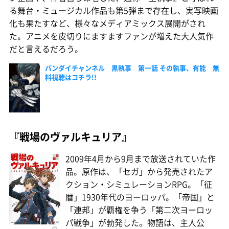
る舞台・ミュージカル作品も第5弾まで存在し、実写映画
化も果たすなど、様々なメディアミックス展開がされ
た。アニメを皮切りにますますファンが増えた大人気作
だと言えるだろう。
バンダイチャンネル 黒執事 第一話 その執事、有能 無
料視聴はコチラ!!
『戦場のヴァルキュリア』
2009年4月から9月まで放送されていた作
品。原作は、「セガ」から発売されたア
クション・シミュレーションRPG。「征
暦」1930年代のヨーロッパ。「帝国」と
「連邦」が覇権を争う「第二次ヨーロッ
パ戦争」が勃発した。物語は、主人公