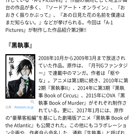
台の作品が多く、『ソードアート・オンライン』、『お
おきく振りかぶって』、『あの日見た花の名前を僕達は
まだ知らない。』などが挙げられる。今回は「A-1
Pictures」が制作した作品紹介第2弾!!
『黒執事』
2008年10月から2009年3月まで放送され
ていた作品。原作は、『月刊Gファンタジ
ー』で連載中のマンガ。作者は「枢や
な」。アニメは第1期に続き、2010年に第
2期『黒執事II』、2014年に第3期『黒執
事 Book of Circus』、2015年にOVA『黒
執事 Book of Murder』がそれぞれ制作さ
出典：
Amazon.co.jp
れている。更に、2017年1月には、原作
の“豪華客船編”を基にした劇場版アニメ『黒執事 Book of
the Atlantic』も公開された。この他にもコラボレーショ
ン企画や、作者自ら命名した、通称『生執事』と呼ばれ