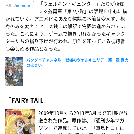
「ウェルキン・ギュンター」たちが所属
出典：
Amazon.co.jp
する義勇軍「第7小隊」の活躍を中心に描
かれていく。アニメ化にあたり物語の本筋は変えず、視
点のみを変えてアニメ独自の解釈で物語は進められてい
った。これにより、ゲームで描き切れなかったキャラク
ターたちの掘り下げが行われ、原作を知っている視聴者
も楽しめる作品となった。
バンダイチャンネル 戦場のヴァルキュリア 第一章 戦火
の出会い
『FAIRY TAIL』
2009年10月から2013年3月まで第1期が放
送された作品。原作は、『週刊少年マガ
ジン』で連載していた、「真島ヒロ」に