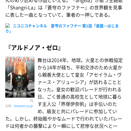
「Shangri-La」は『蒼穹のファフナー』の世界観を見事
に表した一曲となっていて、筆者の一押しである。
ニコニコチャンネル 蒼穹のファフナー 第1話「楽園～はじま
り」
『アルドノア・ゼロ』
舞台は2014年、地球。火星との休戦協定
から14年が経ち、平和交渉のため火星か
ら親善大使として皇女「アセイラム・ヴ
ァース・アリューシア」が訪れることと
なった。皇女の歓迎パレードが行われる
日、ごく普通の高校生として地球に暮ら
す主人公「界塚伊奈帆」は手伝いのた
出典：
Amazon.co.jp
め、級友と共にパレードに参加してい
た。しかし、終始賑やかなムードで行われていたパレー
ドは何者かの襲撃により一瞬にして悲惨な状況へと一