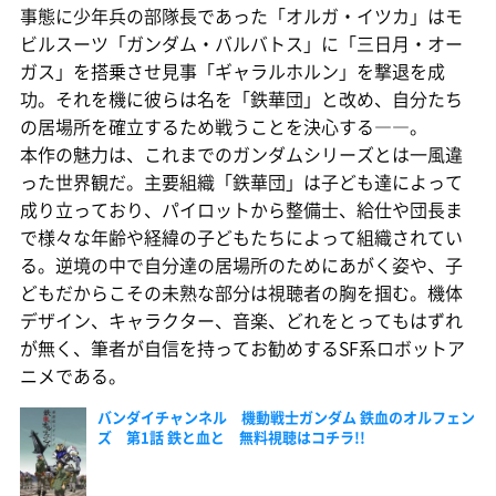
事態に少年兵の部隊長であった「オルガ・イツカ」はモ
ビルスーツ「ガンダム・バルバトス」に「三日月・オー
ガス」を搭乗させ見事「ギャラルホルン」を撃退を成
功。それを機に彼らは名を「鉄華団」と改め、自分たち
の居場所を確立するため戦うことを決心する――。
本作の魅力は、これまでのガンダムシリーズとは一風違
った世界観だ。主要組織「鉄華団」は子ども達によって
成り立っており、パイロットから整備士、給仕や団長ま
で様々な年齢や経緯の子どもたちによって組織されてい
る。逆境の中で自分達の居場所のためにあがく姿や、子
どもだからこその未熟な部分は視聴者の胸を掴む。機体
デザイン、キャラクター、音楽、どれをとってもはずれ
が無く、筆者が自信を持ってお勧めするSF系ロボットア
ニメである。
バンダイチャンネル 機動戦士ガンダム 鉄血のオルフェン
ズ 第1話 鉄と血と 無料視聴はコチラ!!