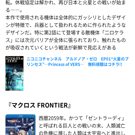
転。休戦協定は解かれ、再び日本と火星との戦いが始ま
る――。
本作で使用される機体は全体的にガッシリとしたデザイ
ンが特徴で、兵器として扱われるために作られたような
デザインだ。特に第2話にて登場する敵機体「二ロケラ
ス」には次元バリアが全体に張られており、触れたもの
が吸収されていくという戦法が新鮮で見応えがある
ニコニコチャンネル アルドノア・ゼロ EP01“火星のプ
リンセス”―Princess of VERS― 無料視聴はコチラ!!
『マクロス FRONTIER』
西暦2059年。かつて「ゼントラーディ」
と呼ばれる巨人との戦いの末、人類滅亡
の危機に瀕した人類は大宇宙へと進出し