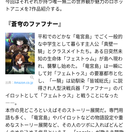
今回はそれぞれが持つ唯一無二の世界観が魅力のロボッ
トアニメを7作品紹介する。
『蒼穹のファフナー』
平和でのどかな「竜宮島」でごく一般的
な中学生として暮らす主人公「真壁一
騎」とクラスメイトたち。ある日突然未
知の生命体「フェストゥム」が島へ現わ
れ、襲撃し始めた。「竜宮島」は一瞬に
して対「フェムトゥス」の要塞都市と化
し、「一騎」は幼馴染「皆城総氏」に説
出典：
Amazon.co.jp
得され人型決戦兵器「ファフナー」のパ
イロットとして「フェムトゥス」と戦うことになった
――。
本作の見どころといえばそのストーリー展開だ。専門用
語も多く、「竜宮島」やパイロットなどの物語設定や重
めなストーリー展開など、その人のツボに入ればどんど
んのめり込める作品といえる。「angela」が歌う主題歌