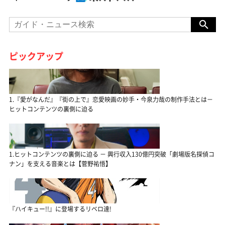
ピックアップ
1.『愛がなんだ』『街の上で』恋愛映画の妙手・今泉力哉の制作手法とは－
ヒットコンテンツの裏側に迫る
1.ヒットコンテンツの裏側に迫る － 興行収入130億円突破「劇場版名探偵コ
ナン」を支える音楽とは【菅野祐悟】
『ハイキュー!!』に登場するリベロ達!