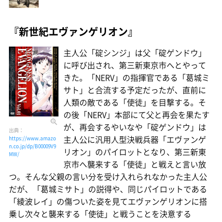
『新世紀エヴァンゲリオン』
主人公「碇シンジ」は父「碇ゲンドウ」
に呼び出され、第三新東京市へとやって
きた。「NERV」の指揮官である「葛城ミ
サト」と合流する予定だったが、直前に
人類の敵である「使徒」を目撃する。そ
の後「NERV」本部にて父と再会を果たす
が、再会するやいなや「碇ゲンドウ」は
出典：
主人公に汎用人型決戦兵器「エヴァンゲ
https://www.amazo
n.co.jp/dp/B00009V9
リオン」のパイロットとなり、第三新東
MW/
京市へ襲来する「使徒」と戦えと言い放
つ。そんな父親の言い分を受け入れられなかった主人公
だが、「葛城ミサト」の説得や、同じパイロットである
「綾波レイ」の傷ついた姿を見てエヴァンゲリオンに搭
乗し次々と襲来する「使徒」と戦うことを決意する