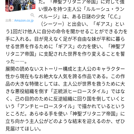
た。「神聖ブリタニア帝国」に対して強
い恨みを持つ主人公「ルルーシュ・ラン
ペルージ」は、ある日謎の少女「C.C.」
出典：
Amazon.co.jp
（シーツー）と出会い、「ギアス」とい
う1回だけ他人に自分の命令を聞かせることができる力を
手に入れる。目が見えなく足が不自由な妹が平和に暮ら
せる世界を作るために「ギアス」の力を使い、「神聖ブ
リタニア帝国」に支配された世界を作り変えることを誓
った――。
展開の読めないストーリー構成と主人公のキャラクター
性から現在もなお絶大な人気を誇る作品である。この作
品の大きな特徴としては、主人公が世界を救うために大
きな悪役組織を倒す「正統派ヒーロースタイル」ではな
く、己の目的のために反逆組織に回り国を倒していくと
いう「アンチヒーロースタイル」で描かれているという
ところだ。あらゆる手を使い「神聖ブリタニア帝国」に
立ち向かう主人公がどのような結末を迎えるのか、ぜひ
見届けてほしい。