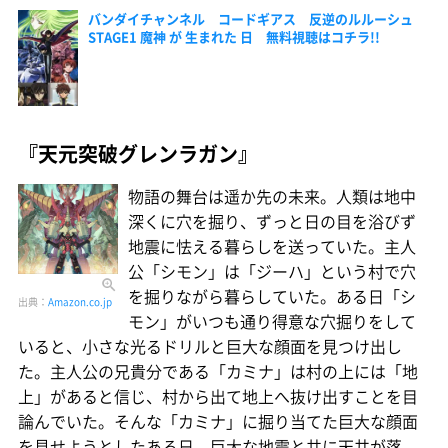
バンダイチャンネル コードギアス 反逆のルルーシュ
STAGE1 魔神 が 生まれた 日 無料視聴はコチラ!!
『天元突破グレンラガン』
物語の舞台は遥か先の未来。人類は地中
深くに穴を掘り、ずっと日の目を浴びず
地震に怯える暮らしを送っていた。主人
公「シモン」は「ジーハ」という村で穴
を掘りながら暮らしていた。ある日「シ
出典：
Amazon.co.jp
モン」がいつも通り得意な穴掘りをして
いると、小さな光るドリルと巨大な顔面を見つけ出し
た。主人公の兄貴分である「カミナ」は村の上には「地
上」があると信じ、村から出て地上へ抜け出すことを目
論んでいた。そんな「カミナ」に掘り当てた巨大な顔面
を見せようとしたある日、巨大な地震と共に天井が落