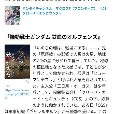
バンダイチャンネル マクロスF（フロンティア） #01
クロース・エンカウンター
『機動戦士ガンダム 鉄血のオルフェンズ』
「いのちの糧は、戦場にある」——。先
の「厄祭戦」の影響で人類は火星、地球
の2つの星に分かれて暮らしていた。地球
の植民地となった火星では、子どもが少
年兵として働かせられ、孤児は「ヒュー
マンデブリ」と呼ばれ人身売買されてい
た。主人公「三日月・オーガス」は少年
出典：
https://www.amazo
兵として、民間警備会社「クリュセ・ガ
n.co.jp/dp/B01LYZPD
ード・セキュリティ（CGS）」の下、奴隷
3H
のように働かされていた。ある日「CGS」
は軍事組織「ギャラルホルン」から襲撃を受ける。この