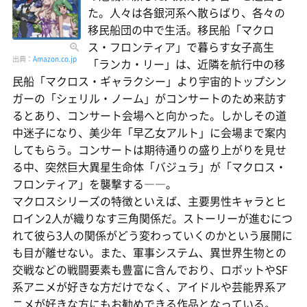
た。人々は各銀河系へ散らばり、各々の
移民船団の中で生活。移民船「マクロ
ス・フロンティア」で暮らす女子高生
出典：
Amazon.co.jp
「ランカ・リー」は、近隣を航行中の移
民船「マクロス・ギャラクシー」より宇宙的トップシン
ガーの「シェリル・ノーム」がコンサートのため来訪す
るとあり、コンサート会場へと向かった。しかしその道
中迷子になり、美少年「早乙女アルト」に会場まで案内
してもらう。コンサートは期待通りの盛り上がりを見せ
る中、突然巨大異星生命体「バジュラ」が「マクロス・
フロンティア」を襲撃する――。
マクロスシリーズの特徴といえば、主要男性キャラとヒ
ロイン2人が織りなす三角関係だ。ストーリーが進むにつ
れて彼ら3人の関係がどう変わっていくのかという展開に
も目が離せない。また、軍事システム、異世界生物との
交戦などの戦闘要素も豊富に含んでおり、ロボットやSF
系アニメが好きな方だけでなく、アイドルや芸能界系ア
ニメが好きな方にもお勧めできる作品となっている。