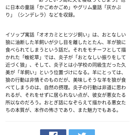
に日本の童謡「かごめかごめ」やグリム童話「灰かぶ
り」（シンデレラ）などを収録。
イソップ寓話「オオカミとヒツジ飼い」は、おとなしい
狼に油断した羊飼いが少し目を離したとたん、羊が狼に
食べられてしまうという話だ。それをモチーフとして描
かれた「蝮蛇草」では、炎子が「おとなしい振りをして
近づく狼」、そして、炎子とは小学校の同級生だった久
美が「羊飼い」という位置づけになる。羊にとっては、
狼の行動は非情そのものだが、美味しそうな羊を狼が食
べてしまうのは、自然の摂理。炎子の行動は非道に思わ
れるが、それをせずに居られない点が、彼女が悪女たる
所以なのだろう。おとぎ話になぞらえて描かれる悪女た
ちの本質が、本作の怖さであり、また魅力でもある。