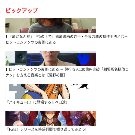
ピックアップ
1.『愛がなんだ』『街の上で』恋愛映画の妙手・今泉力哉の制作手法とは－
ヒットコンテンツの裏側に迫る
1.ヒットコンテンツの裏側に迫る － 興行収入130億円突破「劇場版名探偵コ
ナン」を支える音楽とは【菅野祐悟】
『ハイキュー!!』に登場するリベロ達!
『Fate』シリーズを時系列順で振り返ってみよう!