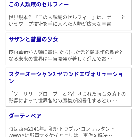
この人類域のゼルフィー
世界観本作『この人類域のゼルフィー』は、ゲートと
いうワープ技術を手に入れた人類が広大な宇宙 …
サザンと彗星の少女
技術革新が人類に齎(もたら)した光と闇本作の舞台と
なる未来の世界は宇宙開発が著しく進んでお …
スターオーシャン2 セカンドエヴォリューショ
ン
「ソーサリーグローブ」と名付けられた隕石の落下の
影響によって世界各地の魔物が凶暴化するとい …
ダーティペア
時は西暦2141年。犯罪トラブル･コンサルタント
WWWAに所属するケイとユリは、事件を解決 …