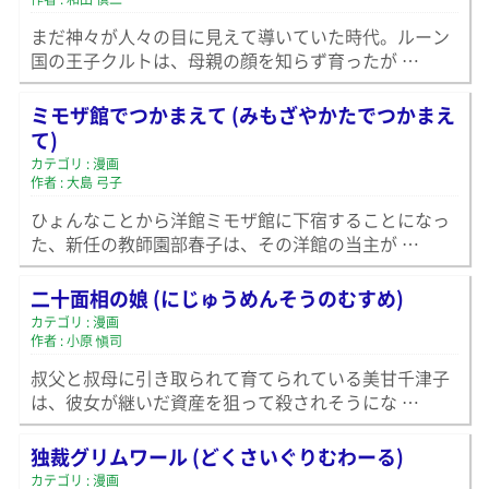
まだ神々が人々の目に見えて導いていた時代。ルーン
国の王子クルトは、母親の顔を知らず育ったが …
ミモザ館でつかまえて (みもざやかたでつかまえ
て)
カテゴリ : 漫画
作者 : 大島 弓子
ひょんなことから洋館ミモザ館に下宿することになっ
た、新任の教師園部春子は、その洋館の当主が …
二十面相の娘 (にじゅうめんそうのむすめ)
カテゴリ : 漫画
作者 : 小原 愼司
叔父と叔母に引き取られて育てられている美甘千津子
は、彼女が継いだ資産を狙って殺されそうにな …
独裁グリムワール (どくさいぐりむわーる)
カテゴリ : 漫画