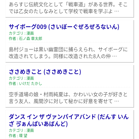
あらすじ伝統文化として「戦車道」がある世界。そこ
では乙女のたしなみとして学校で戦車を学ぶよ …
サイボーグ009 (さいぼーぐぜろぜろないん)
カテゴリ : 漫画
作者 : 石ノ森 章太郎
島村ジョーは黒い幽霊団に捕らえられ、サイボーグに
改造されてしまう。同様に改造された8人の仲 …
ささめきこと (ささめきこと)
カテゴリ : 漫画
作者 : いけだ たかし
空手道場の娘・村雨純夏は、かわいい女の子が好きと
言う友人、風間汐に対して秘かに好意を寄せて …
ダンス イン ザ ヴァンパイアバンド (だんす いん
ざ ゔぁんぱいあばんど)
カテゴリ : 漫画
作者 : 環 望