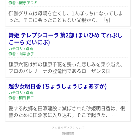
作者 : 狩野 アユミ
御伽グリムは母親を亡くし、1人ぼっちになってしま
った。そこに会ったこともない父親から、「引 …
舞姫 テレプシコーラ 第2部 (まいひめ てれぷし
こーら だいにぶ)
カテゴリ : 漫画
作者 : 山岸 凉子
篠原六花は姉の篠原千花を喪った悲しみを乗り越え、
プロのバレリーナの登竜門であるローザンヌ国 …
超少女明日香 (ちょうしょうじょあすか)
カテゴリ : 漫画
作者 : 和田 慎二
愛する故郷を田添建設に滅ぼされた砂姫明日香は、復
讐のために田添家に入り込む。そこで起きた、 …
マンガペディアについて
情報提供