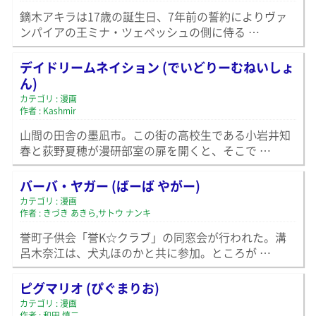
鏑木アキラは17歳の誕生日、7年前の誓約によりヴァ
ンパイアの王ミナ・ツェペッシュの側に侍る …
デイドリームネイション (でいどりーむねいしょ
ん)
カテゴリ : 漫画
作者 : Kashmir
山間の田舎の墨凪市。この街の高校生である小岩井知
春と荻野夏穂が漫研部室の扉を開くと、そこで …
バーバ・ヤガー (ばーば やがー)
カテゴリ : 漫画
作者 : きづき あきら,サトウ ナンキ
誉町子供会「誉K☆クラブ」の同窓会が行われた。溝
呂木奈江は、犬丸ほのかと共に参加。ところが …
ピグマリオ (ぴぐまりお)
カテゴリ : 漫画
作者 : 和田 慎二