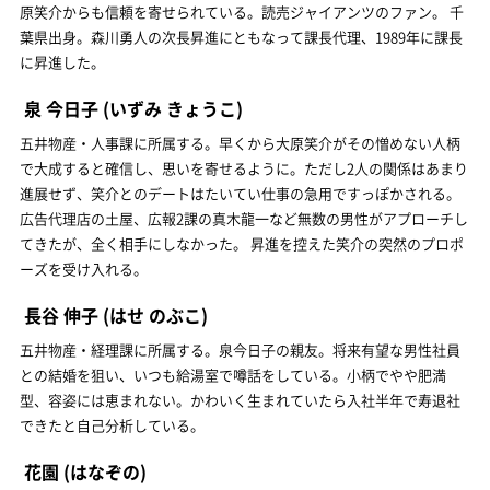
原笑介からも信頼を寄せられている。読売ジャイアンツのファン。 千
葉県出身。森川勇人の次長昇進にともなって課長代理、1989年に課長
に昇進した。
泉 今日子
(いずみ きょうこ)
五井物産・人事課に所属する。早くから大原笑介がその憎めない人柄
で大成すると確信し、思いを寄せるように。ただし2人の関係はあまり
進展せず、笑介とのデートはたいてい仕事の急用ですっぽかされる。
広告代理店の土屋、広報2課の真木龍一など無数の男性がアプローチし
てきたが、全く相手にしなかった。 昇進を控えた笑介の突然のプロポ
ーズを受け入れる。
長谷 伸子
(はせ のぶこ)
五井物産・経理課に所属する。泉今日子の親友。将来有望な男性社員
との結婚を狙い、いつも給湯室で噂話をしている。小柄でやや肥満
型、容姿には恵まれない。かわいく生まれていたら入社半年で寿退社
できたと自己分析している。
花園
(はなぞの)