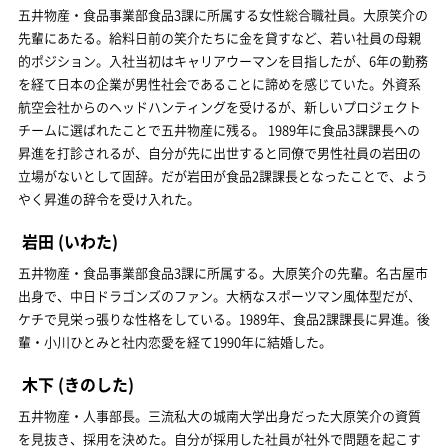
五井物産・食品事業部食品3課に所属する女性総合職社員。大原笑介の
先輩にあたる。給料日前の笑介たちに金を貸すなど、若い社員の母親
的ポジション。入社当初はキャリアウーマンを目指したが、6年の勤務
を経て日本の企業が男性社会であることに諦めを感じていた。外資系
航空会社からのヘッドハンティングを受けるが、新しいプロジェクト
チームに選ばれたことで五井物産に残る。 1989年に食品3課課長への
昇進を打診されるが、自分が先に出世すると同僚で男性社員の岩田の
立場がないとして固辞。だが岩田が食品2課課長となったことで、よう
やく昇進の辞令を受け入れた。
岩田
(いわた)
五井物産・食品事業部食品3課に所属する。大原笑介の先輩。名古屋市
出身で、中日ドラゴンズのファン。大柄なスポーツマン風体型だが、
ケチで見栄っ張りな性格をしている。1989年、食品2課課長に昇進。後
輩・小川ひとみと社内恋愛を経て1990年に結婚した。
木下
(きのした)
五井物産・人事部長。三流私大の城南大学出身だった大原笑介の資質
を見抜き、採用を決めた。自分が採用した社員が社外で問題を起こす