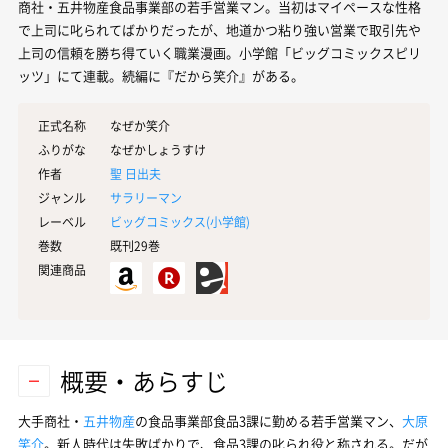
商社・五井物産食品事業部の若手営業マン。当初はマイペースな性格
で上司に叱られてばかりだったが、地道かつ粘り強い営業で取引先や
上司の信頼を勝ち得ていく職業漫画。小学館「ビッグコミックスピリ
ッツ」にて連載。続編に『だから笑介』がある。
正式名称
なぜか笑介
ふりがな
なぜかしょうすけ
作者
聖 日出夫
ジャンル
サラリーマン
レーベル
ビッグコミックス(
小学館
)
巻数
既刊29巻
関連商品
概要・あらすじ
大手商社・
五井物産
の食品事業部食品3課に勤める若手営業マン、
大原
笑介
。新人時代は失敗ばかりで、食品3課の叱られ役と称される。だが