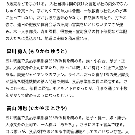
の販売などを手がける。 入社当初は間の抜けた言動が社の内外でひん
しゅくを買った。字が汚くて文章力は皆無、一般教養も社会人の水準
に至っていない。だが我欲や虚栄心がなく、自然体の気配り、打たれ
強さ、連日の徹夜や体育会系の汗臭い営業をいとわないタフさが強
み。木下人事部長、森川課長、得意先・室町食品の竹下部長など年配
の人たちに見込まれ、地道に実績を積み重ねる。
森川 勇人
(もりかわ ゆうと)
五井物産で食品事業部食品3課課長を務める。妻・小百合、息子・正
彦。大原笑介の上司にあたり、部下には厳しいが有能・公正で人望が
ある。読売ジャイアンツのファン。ライバルだった食品1課の矢沢課長
が型落ち製造機械の納入問題で失脚、食品事業部次長に昇進する。 さ
らに1990年、部長に昇進。もともと下戸だったが、仕事を通じて十数
年がかりで飲めるようになったという。
高山 時也
(たかやま ときや)
五井物産で食品事業部食品3課係長を務める。息子・健一、娘・康子。
大原笑介の上司で、一人称は「あたち」。さらにおネェ言葉で喋る。
口は悪いが、食品3課をまとめる中間管理職として欠かせない存在。大