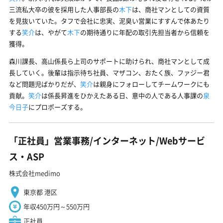
三流私大卒の彼を採用した人事部長の
木下
は、商社マンとしての資質
を見抜いていた。タフで会社に忠実、泥臭い営業にすすんで体あたり
する
笑介
は、やがて
木下
の期待通りに年配の取引先担当者から信頼を
獲得。
森川課長、高山係長ら上司のサポートに助けられ、商社マンとして成
長していく。後輩は指示待ち社員、マザコン、おたく族、ファジー君
など問題児ばかりだが、
笑介
は親身にフォローしてチームワークにも
貢献。
笑介
は係長昇進をひかえたある日、意中の人である人事課の
泉
今日子
にプロポーズする。
「正社員」営業事務/インターネット/Webサービ
ス・ASP
株式会社medimo
東京都 港区
年収450万円～550万円
正社員