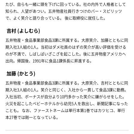
たび、自らも一緒に頭を下げに回っている。社の内外で人格者として
知られ、人望があつい。五井物産社員行きつけのバー・スピリッツ
で、よく笑介と語り合っている。 後に取締役に就任した。
吉村
(よしむら)
五井物産・食品事業部食品3課に所属する。大原笑介、加藤とともに同
期入社3人組の1人。当初はダメ社員のはずの笑介が高い評価を受ける
のが不満で、しばしばいざこざを起こした。後に五井物産アメリカへ
出向。帰国後、1991年に食品1課係長に昇進する。
加藤
(かとう)
五井物産・食品事業部食品3課に所属する。大原笑介、吉村とともに同
期入社3人組の1人。笑介と同じく、入社から一貫して食品3課に勤務。
入社当初、ボーナスが自分より10円多かった笑介に嫌がらせをした。
火災を起こしたベビーホテルから幼児5人を救出し、新聞記事になった
ことも。 なお、ファーストネームは単行本第1巻ではカツヒコ、単行
本27巻では剛一となっている。