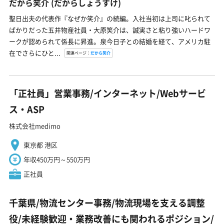
だから笑介
(だからしょうすけ)
聖日出夫の代表作『なぜか笑介』の続編。入社当初は上司に叱られて
ばかりだった五井物産社員・大原笑介は、誠実さと粘り強いハードワ
ークが認められて係長に昇進。泉今日子との結婚を経て、アメリカ駐
在でさらにひと...
関連ページ：
だから笑介
「正社員」営業事務/インターネット/Webサービ
ス・ASP
株式会社medimo
東京都 港区
年収450万円～550万円
正社員
千葉県/物流センター事務/物流現場を支える調整
役/未経験歓迎・業務改善にも関われるポジション/