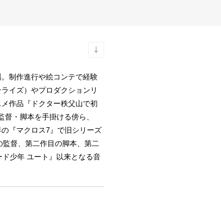
場。制作進行や絵コンテで経験
ンライズ）やプロダクションリ
ニメ作品『ドクター秩父山で初
の監督・脚本を手掛ける傍ら、
年の『マクロス7』で旧シリーズ
目の監督、第二作目の脚本、第二
ード少年 ユート』以来となる音