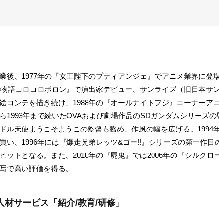
業後、1977年の『女王陛下のプティアンジェ』でアニメ業界に登
め神物語コロコロポロン』で演出家デビュー、サンライズ（旧日本サ
絵コンテを描き続け、1988年の『オールナイトフジ』コーナーア
ら1993年まで続いたOVAおよび劇場作品のSDガンダムシリーズ
ドル天使ようこそようこの監督も務め、作風の幅を広げる。1994
買い、1996年には『爆走兄弟レッツ&ゴー!!』シリーズの第一作
ットとなる。また、2010年の『屍鬼』では2006年の『シルクロ
写で高い評価を得る。
人材サービス「紹介/教育/研修」