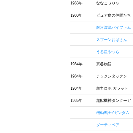
1983年
ななこＳＯＳ
1983年
ピュア島の仲間たち
銀河漂流バイファム
スプーンおばさん
うる星やつら
1984年
宗谷物語
1984年
チックンタックン
1984年
超力ロボ ガラット
1985年
超獣機神ダンクーガ
機動戦士Ζガンダム
ダーティペア