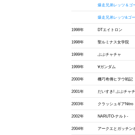
爆走兄弟レッツ＆ゴー
爆走兄弟レッツ&ゴー!
1998年
DTエイトロン
1998年
聖ルミナス女学院
1999年
ぶぶチャチャ
1999年
∀ガンダム
2000年
機巧奇傳ヒヲウ戦記
2001年
だいすき! ぶぶチャ
2003年
クラッシュギアNitro
2002年
NARUTO-ナルト-
2004年
アークエとガッチン