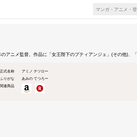
本のアニメ監督。作品に「女王陛下のプティアンジェ」(その他)、「
正式名称
アミノ テツロー
ふりがな
あみの てつろー
関連商品