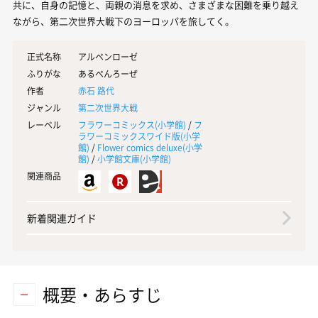
共に、自身の記憶と、両親の消息を求め、さまざまな困難を乗り越え
ながら、第二次世界大戦下のヨーロッパを旅してく。
正式名称
アルペンローゼ
ふりがな
あるぺんろーぜ
作者
赤石 路代
ジャンル
第二次世界大戦
レーベル
フラワーコミックス(
小学館
)
/
フ
ラワーコミックスワイド版(
小学
館
)
/
Flower comics deluxe(
小学
館
)
/
小学館文庫(
小学館
)
関連商品
新着関連ガイド
概要・あらすじ