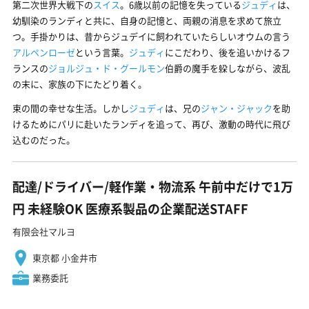
第二次世界大戦下の
スイス
。6歳以前の記憶を失っている
ジュディ
は、
幼馴染のランディと共に、自身の記憶と、両親の消息を求めて旅立
つ。手掛かりは、昔からジュデイに飼われていたらしいオウムの言う
アルペンローゼ
という言葉。
ジュディ
にこだわり、後を追いかけるフ
ランスの
ジョルジュ・ド・グールモン
伯爵の魔手を躱しながら、波乱
の末に、家族の下にたどり着く。
束の間の幸せな生活。しかし
ジュディ
は、兄の
ジャン・ジャック
を助
けるためにパリに赴いたランディを追って、再び、激動の時代に飛び
込むのだった。
配達/ドライバー/軽作業・物流系 午前中だけで1万
円 未経験OK 医療系製品の企業配送STAFF
有限会社マルヨ
東京都 小金井市
業務委託