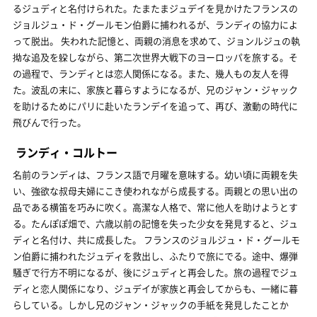
るジュディと名付けられた。たまたまジュデイを見かけたフランスの
ジョルジュ・ド・グールモン伯爵に捕われるが、ランディの協力によ
って脱出。 失われた記憶と、両親の消息を求めて、ジョンルジュの執
拗な追及を躱しながら、第二次世界大戦下のヨーロッパを旅する。そ
の過程で、ランディとは恋人関係になる。また、幾人もの友人を得
た。波乱の末に、家族と暮らすようになるが、兄のジャン・ジャック
を助けるためにパリに赴いたランデイを追って、再び、激動の時代に
飛びんで行った。
ランディ・コルトー
名前のランディは、フランス語で月曜を意味する。幼い頃に両親を失
い、強欲な叔母夫婦にこき使われながら成長する。両親との思い出の
品である横笛を巧みに吹く。高潔な人格で、常に他人を助けようとす
る。たんぽぽ畑で、六歳以前の記憶を失った少女を発見すると、ジュ
ディと名付け、共に成長した。 フランスのジョルジュ・ド・グールモ
ン伯爵に捕われたジュディを救出し、ふたりで旅にでる。途中、爆弾
騒ぎで行方不明になるが、後にジュディと再会した。旅の過程でジュ
ディと恋人関係になり、ジュデイが家族と再会してからも、一緒に暮
らしている。しかし兄のジャン・ジャックの手紙を発見したことか