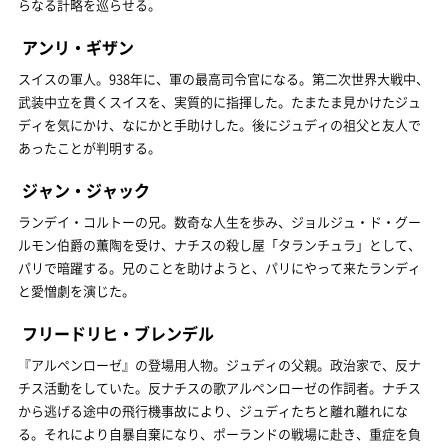
らなる計略を巡らせる。
アンリ・ギザン
スイスの軍人。938年に、軍の最高司令官になる。第二次世界大戦中、
武装中立を貫くスイスを、実質的に指揮した。たまたま見かけたジュ
ディを気にかけ、なにかと手助けした。後にジュディの祖父と友人で
あったことが判明する。
ジャン・ジャック
ランデイ・コルトーの兄。数奇な人生を歩み、ジョルジュ・ド・グー
ルモン伯爵の薫陶を受け、ナチスの殺し屋「タランチュラ」として、
パリで暗躍する。兄のことを助けようと、パリにやって来たランディ
と愛憎劇を演じた。
フリードリヒ・ブレンデル
『アルペンローゼ』の登場用人物。ジュディの父親。政治家で、反ナ
チス活動をしていた。反ナチスの歌アルペンローゼの作詞者。ナチス
から逃げる途中の飛行機事故により、ジュディたちと離れ離れにな
る。それにより自暴自棄になり、ポーランドの戦場に赴き、重症を負