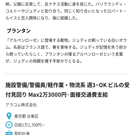
姉。父親に反発して、反ナチス活動に身を投じた。パリでランディ・
コルトーやジュディと知り合う。同じく知り合いとなったロバート・
ルイスと恋人関係になり、後に結婚した。
プランタン
『アルペンローゼ』に登場する動物。ジュディの飼っている白いオウ
ム。名前はフランス語で、春を意味する。ジュディが記憶を失う前か
ら飼っていたらしく、プランタンの喋るアルペンローゼという言葉
が、ジュディの両親を捜す手掛かりとなる。
施設警備/警備員/軽作業・物流系 週3~OK ビルの受
付見回り Max2万3000円·面接交通費支給
アラコム株式会社
東京都 台東区
日給1万1,700円～
契約社員