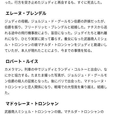
った。行方を突き止めたジュディと再会するも、すぐに死去した。
エレーヌ・ブレンデル
ジュディの母親。ジョルジュ・ド・グールモン伯爵の許嫁だったが、
伯爵を振り、フリードリッヒ・ブレンデルと結婚した。ナチスから逃
れる途中の飛行機事故により、盲目になった。ジュデイたちと離れ離
れになり、ひとり実家に戻って暮らす。養女になった武器商人ミシェ
ル・トロンシャンの娘マチルダ・トロンシャンをジュディと勘違いし
ていたが、本人が現れたことにより、今までの事情を知る。
ロバート・ルイス
カメラマン。列車の中でジュディとランディ・コルトーと出会い、な
にかと協力する。たまたま撮った写真が、ジョルジュ・ド・グールモ
ン伯爵の殺人の証拠となった。後にパリで出会った、マドゥレーヌ・
トロンシャンと恋人関係になり、戦場での大怪我を乗り越え、結婚し
た。
マドゥレーヌ・トロンシャン
武器商人ミシェル・トロンシャンの娘。マチルダ・トロンシャンの