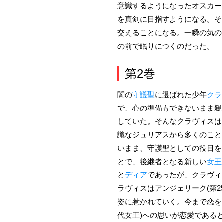
意識するようになったオスカー
を真剣に目指すようになる。そ
交えることになる。一瞬の気の
の前で眠りにつくのだった。
第2巻
闇の
守護聖
に選ばれた少年
クラ
で、心の準備もできないまま親
していた。そんなクラヴィスは
識なジュリアスから多くのこと
いまま、守護聖としての役目を
とで、後継者となる新しい
女王
と
ディア
であったが、クラヴィ
ラヴィスはアンジェリーク(第
姿に惹かれていく。今まで恋を
代女王)への思いが恋愛である