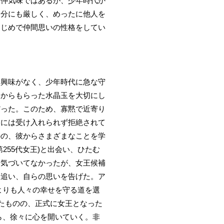
不仲気味ではあるが、少年時代か
自分にも厳しく、めったに他人を
まじめで仲間思いの性格をしてい
は興味がなく、少年時代に急な守
親からもらった水晶玉を大切にし
だった。このため、寡黙で近寄り
スには受け入れられず拒絶されて
のの、彼からさまざまなことを学
55代女王)と出会い、ひたむ
に気づいてなかったが、女王候補
を追い、自らの思いを告げた。ア
よりも人々の幸せを守る道を選
たものの、正式に女王となった
ら、徐々に心を開いていく。非