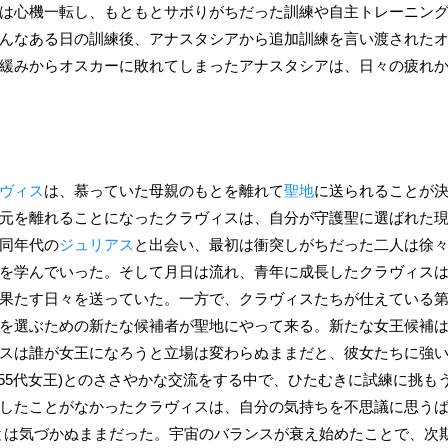
は心機一転し、もともとサボりがちだった訓練や自主トレーニン
んなある日の訓練後、アナスタシアから追加訓練を言い渡された
緩みからオスカーに敗れてしまったアナスタシアは、日々の疲れ
ヴィス
は、慕っていた母親のもとを離れて
聖地
に送られることが
元を離れることになったクラヴィスは、自分が守護聖に選ばれた
同年代の
ジュリアス
と出会い、最初は衝突しがちだった二人は徐
を学んでいった。そして月日は流れ、青年に成長したクラヴィス
果たす日々を送っていた。一方で、クラヴィスたちが仕えている第2
を選ぶための新たな候補者が聖地にやって来る。新たな女王候補
スは誰が女王になろうと立場は変わらぬままだと、彼女たちに強
255代女王)とのささやかな交流をする中で、ひたむきに試練に挑も
したことがなかったクラヴィスは、自分の気持ちを不思議に思うばか
とは気づかぬままだった。宇宙のバランスが衰え始めたことで、次