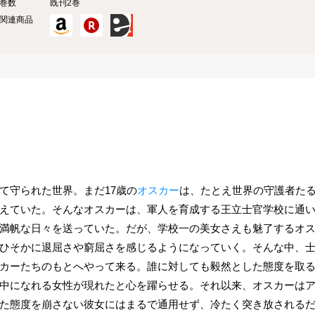
巻数
既刊2巻
関連商品
て守られた世界。まだ17歳の
オスカー
は、たとえ世界の守護者た
えていた。そんなオスカーは、軍人を育成する王立士官学校に通
満帆な日々を送っていた。だが、学校一の美女さえも魅了するオ
ひそかに退屈さや窮屈さを感じるようになっていく。そんな中、
カーたちのもとへやって来る。誰に対しても毅然とした態度を取
中になれる女性が現れたと心を躍らせる。それ以来、オスカーは
た態度を崩さない彼女にはまるで通用せず、冷たく突き放される