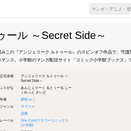
 ～Secret Side～
樹みこの『アンジェリーク ルトゥール』のスピンオフ作品で、守護
ロマンス。小学館のマンガ配信サイト「コミック小学館ブックス」で20
正式名称
アンジェリーク ルトゥール ～
Secret Side～
ふりがな
あんじぇりーく るとぅーる しー
くれっと さいど
作者
蜜樹 みこ
ジャンル
ラブコメ
恋愛
レーベル
Sho-Comiフラワーコミックス
(
小学館
)