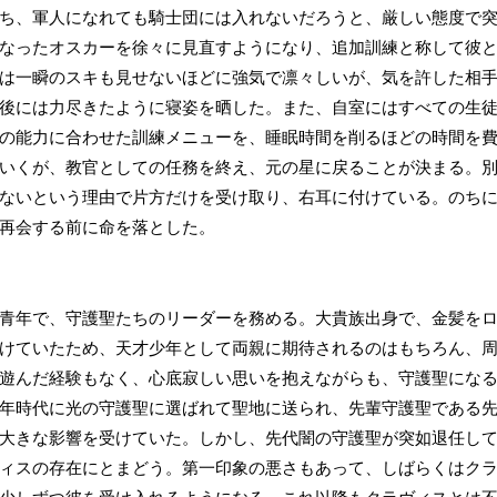
ち、軍人になれても騎士団には入れないだろうと、厳しい態度で
なったオスカーを徐々に見直すようになり、追加訓練と称して彼
は一瞬のスキも見せないほどに強気で凛々しいが、気を許した相
後には力尽きたように寝姿を晒した。また、自室にはすべての生
の能力に合わせた訓練メニューを、睡眠時間を削るほどの時間を
いくが、教官としての任務を終え、元の星に戻ることが決まる。
ないという理由で片方だけを受け取り、右耳に付けている。のち
再会する前に命を落とした。
青年で、守護聖たちのリーダーを務める。大貴族出身で、金髪を
けていたため、天才少年として両親に期待されるのはもちろん、
遊んだ経験もなく、心底寂しい思いを抱えながらも、守護聖にな
年時代に光の守護聖に選ばれて聖地に送られ、先輩守護聖である
大きな影響を受けていた。しかし、先代闇の守護聖が突如退任し
ィスの存在にとまどう。第一印象の悪さもあって、しばらくはク