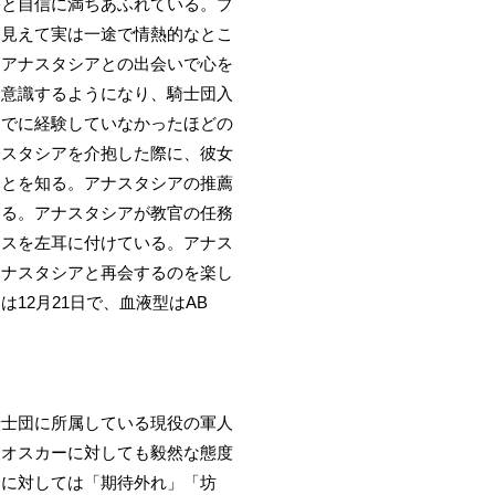
裕と自信に満ちあふれている。プ
に見えて実は一途で情熱的なとこ
、アナスタシアとの出会いで心を
く意識するようになり、騎士団入
までに経験していなかったほどの
ナスタシアを介抱した際に、彼女
ことを知る。アナスタシアの推薦
なる。アナスタシアが教官の任務
アスを左耳に付けている。アナス
アナスタシアと再会するのを楽し
12月21日で、血液型はAB
騎士団に所属している現役の軍人
、オスカーに対しても毅然な態度
ーに対しては「期待外れ」「坊