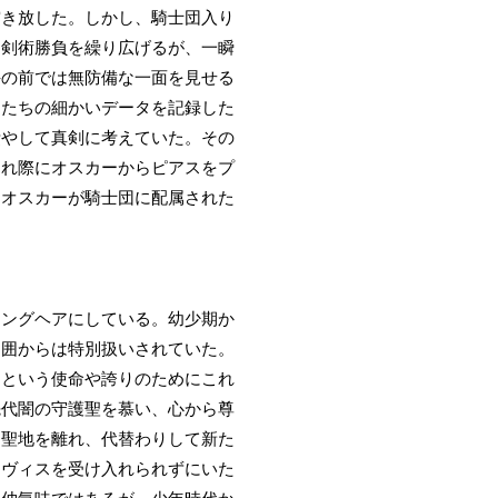
突き放した。しかし、騎士団入り
と剣術勝負を繰り広げるが、一瞬
手の前では無防備な一面を見せる
徒たちの細かいデータを記録した
費やして真剣に考えていた。その
別れ際にオスカーからピアスをプ
にオスカーが騎士団に配属された
ロングヘアにしている。幼少期か
周囲からは特別扱いされていた。
るという使命や誇りのためにこれ
先代闇の守護聖を慕い、心から尊
て聖地を離れ、代替わりして新た
ラヴィスを受け入れられずにいた