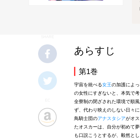
SHARE
あらすじ
第1巻
宇宙を統べる
女王
の加護によっ
の女性にすぎないと、本気で考
EC
全寮制の閉ざされた環境で順風
ず、代わり映えのしない日々に
鳥騎士団の
アナスタシア
がオス
たオスカーは、自分が初めて夢
も口説こうとするが、毅然とし