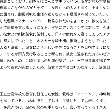
得意としており、訓練をほとんどサボっているにもかかわらず余
規軍人さながらの実力を持ち、女性からの人気も高く、不まじめ
に囲まれ、順風満帆な生活を送りながらも退屈さを感じていたが
した態度のアナスタシアに、挑発されたのをきっかけに彼女を強
えて鍛錬を重ねるようになる。次第にアナスタシアに対して、今
、彼女との剣術勝負に勝利した。日々の疲れから寝てしまったア
に努力していたこと、オスカーを騎士団に推薦しようとしていた
入ると決意し、彼女にふさわしい男性になることを目指すように
ントするが両方受け取ることは断られ、彼女に返された片方のピ
練に励み、のちに騎士団への配属が決定した。王立派遣軍本部で
よって彼女が死亡したため、彼女との再会は叶わなかった。誕生日は
王立士官学校の教官に就任した女性。愛称は「アーニャ」。神鳥
を探している。つねに凛としており、生徒に対しても厳しく接し
ーを惹きつけ、彼の初恋の相手となった。言い寄ってくるオスカ