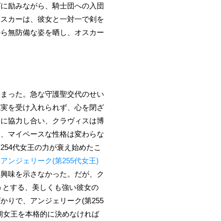
グに励みながら、騎士団への入団
オスカーは、彼女と一対一で剣を
から無防備な姿を晒し、オスカー
決まった。急な守護聖交代のせい
現実を受け入れられず、心を閉ざ
々に協力し合い、クラヴィスは博
は、マイペースな性格は変わらな
54代女王の力が衰え始めたこ
は
アンジェリーク(第255代女王)
い興味を示さなかった。だが、ク
うとする、美しくも強い彼女の
りで、アンジェリーク(第255
期女王を本格的に決めなければ