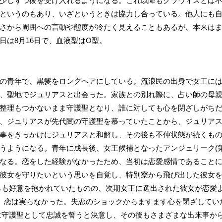
少しずつ彼を受け入れるようになる。これ以降もクラヴィスとは
というのもあり、いざというときは協力し合っている。他人にも
さから周囲への言動や態度が冷たく見えることもあるが、本来は
日は8月16日で、血液型はO型。
の青年で、黒髪をロングヘアにしている。流浪民の出身で女王に
、聖地でジュリアスと出会った。家族との別れ際に、占い師の母
整理もつかないまま守護聖となり、誰に対しても心を閉ざしがち
、ジュリアスが先代闇の守護聖を慕っていたことから、ジュリア
事をきっかけにジュリアスと和解し、その後も不仲状態が続くも
うようになる。青年に成長後、女王候補となったアンジェリーク(第2
なる。恋をした経験がなかったため、当初は恋愛感情であること
彼女を守りたいという思いを自覚し、特別寮から飛び出した彼女
)からも好意を抱かれていたものの、次期女王に選出された彼女が恋愛
め、恋は実らなかった。失恋のショックからますます心を閉ざしてい
王)に守護聖として忠誠を誓うと決意し、その後もさまざまな出来事か