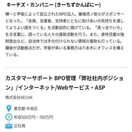
キーチズ・カンパニー
(きーちずかんぱにー)
輝一と甲斐によって設立されたNPO法人。膳場虎ノ助らがスポンサー
となった。「会員、支援者、支持者とともに助けあいの気持ちを通し
てよりよい国をつくる」を活動目的に掲げている。「真っ当でいろ」
を合言葉に、困っている人々の援助活動を行う。また、虐待児童の強
制救出など、自治体では手の付けられない領域の援助も行っている。
鎌倉が活動拠点だが、甲斐が率いる事務方は六本木にオフィスを構え
ている。
カスタマーサポート BPO管理「弊社社内ポジショ
ン」/インターネット/Webサービス・ASP
株式会社KECAK
東京都 中央区
年収500万円～700万円
正社員