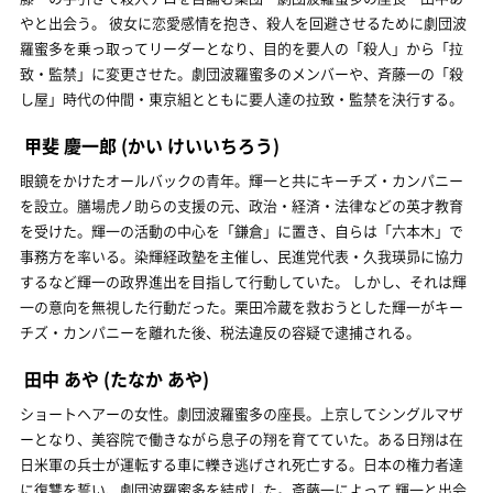
やと出会う。 彼女に恋愛感情を抱き、殺人を回避させるために劇団波
羅蜜多を乗っ取ってリーダーとなり、目的を要人の「殺人」から「拉
致・監禁」に変更させた。劇団波羅蜜多のメンバーや、斉藤一の「殺
し屋」時代の仲間・東京組とともに要人達の拉致・監禁を決行する。
甲斐 慶一郎
(かい けいいちろう)
眼鏡をかけたオールバックの青年。輝一と共にキーチズ・カンパニー
を設立。膳場虎ノ助らの支援の元、政治・経済・法律などの英才教育
を受けた。輝一の活動の中心を「鎌倉」に置き、自らは「六本木」で
事務方を率いる。染輝経政塾を主催し、民進党代表・久我瑛昴に協力
するなど輝一の政界進出を目指して行動していた。 しかし、それは輝
一の意向を無視した行動だった。栗田冷蔵を救おうとした輝一がキー
チズ・カンパニーを離れた後、税法違反の容疑で逮捕される。
田中 あや
(たなか あや)
ショートヘアーの女性。劇団波羅蜜多の座長。上京してシングルマザ
ーとなり、美容院で働きながら息子の翔を育てていた。ある日翔は在
日米軍の兵士が運転する車に轢き逃げされ死亡する。日本の権力者達
に復讐を誓い、劇団波羅蜜多を結成した。斎藤一によって 輝一と出会