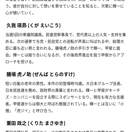
う。彼が自分に対して想いを寄せていることを知ると、次第に輝一に
心が傾いていく。
久我 瑛昴
(くが えいこう)
当選5回の衆議院議員。民進党幹事長で、党代表以上の人気・支持を集
める。次の選挙で与党・民自党との逆転が声高に叫ばれる中、総理大
臣に最も近い男と言われる。膳場虎ノ助の手引きで輝一、甲斐と面
会。輝一とは殴り合いになるが、その後政界進出を狙う甲斐からアプ
ローチを受ける。
膳場 虎ノ助
(ぜんば とらのすけ)
短い白髪の老年の男性。本作の初登場時76歳。大日本グループ会長、
日本民放連を務め、政財界の黒幕と言われる。輝一と甲斐がキーチ
ズ・カンパニーを設立する際にスポンサーとなり、現在も有力な支援
者。甲斐達からは御大と呼ばれ敬服されている。輝一とは互いに「小
僧」「虎ジイ」と呼び合う。
栗田 政之
(くりた まさゆき)