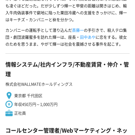
も凌ぐほどだった。だが少しずつ輝一と甲斐の距離は開きはじめ、輸
入牛肉偽装事件で窮地に陥った栗田冷蔵への支援をきっかけに、輝一
はキーチズ・カンパニーと袂を分かつ。
カンパニーの運転手として潜り込んだ
斎藤一
の手引きで、殺人テロ集
団・劇団波羅蜜多を訪れた輝一は、座長・
田中あや
に恋をする。彼女
のためを思うまま、やがて輝一は社会を震撼させる事件を起こす。
情報システム/社内インフラ/不動産賃貸・仲介・管
理
株式会社WALLMATEホールディングス
東京都 千代田区
年収450万円～1,000万円
正社員
コールセンター管理者/Webマーケティング・ネッ