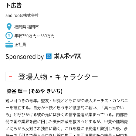
ト広告
and roots株式会社
福岡県 福岡市
年収350万円～550万円
正社員
Sponsored by
登場人物・キャラクター
染谷 輝一
(そめや きいち)
鋭い目つきの青年。盟友・甲斐とともにNPO法人キーチズ・カンパニ
ーを設立する。自分が不快と思う事と徹底的に戦い、「真っ当でい
ろ」と呼びかける彼の元には多くの信奉者達が集まっている。内部告
発で国や業界を敵に回した栗田冷蔵を救おうとするが、甲斐や膳場虎
ノ助らから反対され独自に動く。これを機に甲斐達と訣別した後、斎
藤一の手引きで殺人テロを目論む集団・劇団波羅蜜多の座長・田中あ