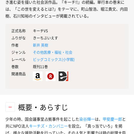
き進む姿を描いた社会派作品。『キーチ!!』の続編。単行本の巻末に
は、「この世を変えるとは?」をテーマに、町山智浩、堀江貴文、内田
樹、石川知裕のインタビューが掲載されている。
正式名称
キーチVS
ふりがな
きーちぶいえす
作者
新井 英樹
ジャンル
その他医療・福祉・社会
レーベル
ビッグコミックス(
小学館
)
巻数
既刊11巻
関連商品
概要・あらすじ
少年の時、国会議事堂占拠事件を起こした
染谷輝一
は、
甲斐慶一郎
と
共にNPO法人
キーチズ・カンパニー
を設立。「真っ当でいろ」を掲
げ、様々な援助活動を行っていた。その人気と影響力は時の総理大臣