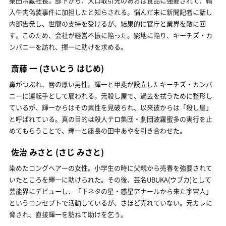
栗田冷蔵社長。部下から、大口取引先のあおは食品に強要されて、輸
入牛肉偽装事件に加担したと知らされる。悩んだ末に新聞記者に話し
内部告発し、世間の支持を受けるが、結果的に官庁と業界を敵に回
す。このため、会社が経営不振に陥った。窮地に陥り、キーチズ・カ
ンパニーを訪れ、揮一に助けを求める。
斎藤 一
(さいとう はじめ)
鼻がつぶれ、唇の厚い男性。輝一と甲斐が設立したキーチズ・カンパ
ニーに運転手として雇われる。元殺し屋で、過去を拭うために整形し
ているが、輝一からはその素性を見破られ、以来彼からは「殺し屋」
と呼ばれている。真の目的は殺人テロ集団・劇団波羅蜜多の実行を止
めてもらうことで、輝一と座長の田中あやを引き合わせた。
佐治 みさと
(さじ みさと)
染めたロングヘアーの女性。小学生の時に父親から売春を強要されて
いたところを輝一に助けられた。その後、芸名UBUKA(ウブカ)として
芸能界にデビューし、「下ネタの星・惑星アナールから来た宇宙人」
というコンセプトで活動しているが、さほど売れていない。元カレに
脅され、直接輝一を訪ねて助けを乞う。