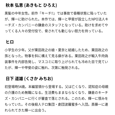
秋本 弘恵
(あきもと ひろえ)
黒髪の中年女性。前作『キーチ!!』では事故で昏睡状態に陥っていた
が、輝一に助けられた。本作では、輝一と甲斐が設立したNPO法人キ
ーチズ・カンパニーの鎌倉のスタッフとなっている。助けを求めてや
ってくる人々の受付役で、脅されても動じない胆力を持っている。
ヒロ
小学生の少年。父が栗田政之の娘・夏奈と結婚したため、栗田政之の
孫となった。物事を斜に構えて見る癖がある。栗田政之が輸入牛肉偽
装事件を内部告発し、マスコミに取り上げられても冷めた目で見てい
たが、輝一や甲斐の姿に触れ、次第に触発される。
日下 道雄
(くさか みちお)
初登場時54歳。本編冒頭から登場する。父は亡くなり、認知症の母親
の介護のため無職になる。生活費もままならなくなり、鎌倉のキーチ
ズ・カンパニーに行くが審査で落とされる。このため、輝一に恨みを
もっていた。その後殺人テロ集団・劇団波羅蜜多へ入団。斎藤一に連
れられてきた輝一に出会う。