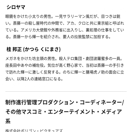
シロヤマ
眼鏡をかけた小太りの男性。一見サラリーマン風だが、目つきは鋭
い。斎藤一の殺し屋時代の仲間で、アカ、クロと共に東京組と呼ばれ
ている。アメリカ大使館や外務省に出入りし、裏処理の仕事をしてい
る。斎藤一から輝一を紹介され、要人の拉致監禁に加担する。
桂 邦正
(かつら くにまさ)
メガネをかけた坊主頭の男性。殺人テロ集団・劇団波羅蜜多の一員。
座長田中あやの補佐役。気位が高く野心家で、当初は斎藤一の手引き
で訪れた輝一に激しく反発する。のちに輝一と膳場虎ノ助の面会に立
会い、以降2人の連絡窓口になる。
制作進行管理プロダクション・コーディネーター/
その他マスコミ・エンターテイメント・メディア
系
株式会社ポリゴン・ピクチュアズ