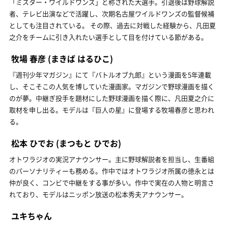
「ミスター・ワイルドワンズ」と称された大選手。引退後は野球解説
者、テレビ出演などで活躍し、次期名古屋ワイルドワンズの監督候補
としても注目されている。 その際、過去に対戦した経験から、凡田夏
之介をチームに引き入れたい選手として目を付けている節がある。
牧場 春彦
(まきば はるひこ)
『週刊少年マガジン』にて『バトルオブ九郎』という漫画を5年連載
し、そこそこの人気を博していた漫画家。マガジンで野球漫画を描く
のが夢。中継ぎ投手を題材にした野球漫画を描く際に、凡田夏之介に
取材を申し出る。モデルは『巨人の星』に登場する牧場春彦と思われ
る。
松本 ひでお
(まつもと ひでお)
オトワラジオの実況アナウンサー。主に野球解説者を担当し、生番組
のパーソナリティーも務める。作中ではオトワラジオ所属の徳永とは
仲が良く、コンビで中継をする事が多い。作中で実在の人物と明言さ
れており、モデルはニッポン放送の松本秀夫アナウンサー。
ユキちゃん