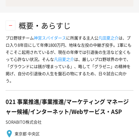
概要・あらすじ
プロ野球チーム
神宮スパイダース
に所属する主人公
凡田夏之介
は、プ
ロ入り8年目にして年俸1800万円、地味な左投の中継ぎ投手。1軍にも
そこそこ起用されているが、現在の年俸では引退後の生活など全くも
って心許ない状況。そんな
凡田夏之介
は、厳しいプロ野球界の中で、
「グラウンドには銭が埋まっている」、略して「グラゼニ」の精神を
掲げ、自分の引退後の人生を盤石の物にするため、日々試合に向か
う。
021 事業推進/事業推進/マーケティング マネージ
ャー候補/インターネット/Webサービス・ASP
SORABITO株式会社
東京都 中央区