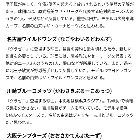
団予算が厳しく、年俸2億円を超えると放出されるという暗黙の了解が
ある。球団には、原武裕美やセ・リーグを代表する絶対的エース3人の
うちの1人、米良などが所属している。監督は臼井。モデルは広島東洋
カープ、名前の由来はザ・カーナビーツだと思われる。
名古屋ワイルドワンズ
(なごやわいるどわんず)
『グラゼニ』に登場する球団。監督の契約も近々切れるため、新しい
監督を必要としている。球団には、関谷雅光やセ・リーグを代表する
絶対的エース3人のうちの1人、殿山などが所属している。また、過去
に北王子敏文が野球選手として所属していた。モデルは中日ドラゴン
ズで、名前の由来はザ・ワイルドワンズだと思われる。
川崎ブルーコメッツ
(かわさきぶるーこめっつ)
『グラゼニ』登場する球団。本拠地は横浜スタジアム。Twitterで情報
収集を欠かさない、吉川監督がチームを率いている。モデルは横浜
DeNAベイスターズで、名前の由来はジャッキー吉川とブルーコメッツ
だと思われる。
大阪テンプターズ
(おおさかてんぷたーず)