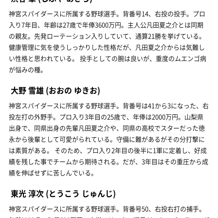
神宮スパイダースに所属する野球選手。背番号14、右投の投手。プロ
入り7年目、年齢は27歳で年俸3600万円。主人公凡田夏之介とは同期
の親友。先発ローテーション入りしていて、通算21勝を挙げている。
健康管理に気を使うしっかりした性格だが、凡田夏之介からは気難し
い性格と思われている。 投手としての腕は良いが、重度のムエンゴ病
が悩みの種。
大野 雪雄
(おおの ゆきお)
神宮スパイダースに所属する野球選手。背番号は41から3になった、右
投左打の外野手。プロ入り3年目の25歳で、年俸は2000万円。山梨県
出身で、同県出身の先輩凡田夏之介や、同県の高校でスターだった徳
永から後輩として可愛がられている。守備に難があるがその分打撃に
は素質がある。 そのため、プロ入り2年目の後半に1軍に定着し、好成
績を残した事でチームから期待される。だが、3年目はその重圧から成
績を伸ばせずに苦しんでいる。
東光 淳次
(とうこう じゅんじ)
神宮スパイダースに所属する野球選手。背番号50、右投右打の捕手。