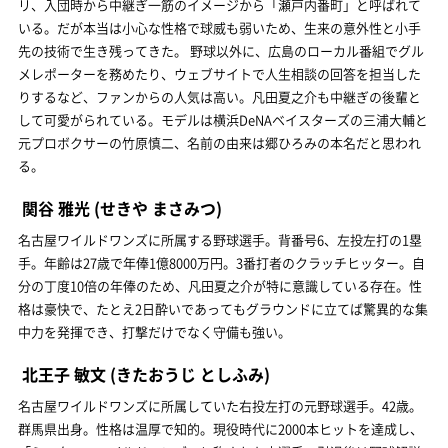
リ、入団時から中継ぎ一筋のイメージから「瀬戸内番町」と呼ばれて
いる。だが本当は小心な性格で球威も弱いため、生来の意外性と小手
先の技術で生き残ってきた。 野球以外に、広島のローカル番組でグル
メレポーターを務めたり、ウェブサイトで人生相談の回答を担当した
りするなど、ファンからの人気は高い。凡田夏之介も中継ぎの後輩と
して可愛がられている。モデルは横浜DeNAベイスターズの三浦大輔と
元プロボクサーの竹原慎二、名前の由来は郷ひろみの本名だと思われ
る。
関谷 雅光
(せきや まさみつ)
名古屋ワイルドワンズに所属する野球選手。背番号6、左投左打の1塁
手。年齢は27歳で年俸1億8000万円。3番打者のクラッチヒッター。自
分の丁度10倍の年俸のため、凡田夏之介が特に意識している存在。性
格は豪快で、たとえ2日酔いであってもグラウンドに立てば驚異的な集
中力を発揮でき、打撃だけでなく守備も強い。
北王子 敏文
(きたおうじ としふみ)
名古屋ワイルドワンズに所属していた右投左打の元野球選手。42歳。
群馬県出身。性格は温厚で知的。現役時代に2000本ヒットを達成し、