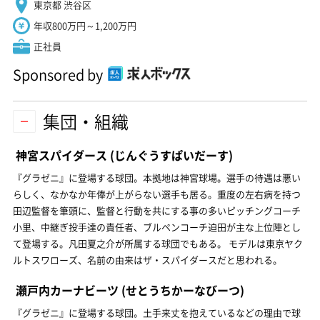
東京都 渋谷区
年収800万円～1,200万円
正社員
Sponsored by
集団・組織
神宮スパイダース
(じんぐうすぱいだーす)
『グラゼニ』に登場する球団。本拠地は神宮球場。選手の待遇は悪い
らしく、なかなか年俸が上がらない選手も居る。重度の左右病を持つ
田辺監督を筆頭に、監督と行動を共にする事の多いピッチングコーチ
小里、中継ぎ投手達の責任者、ブルペンコーチ迫田が主な上位陣とし
て登場する。凡田夏之介が所属する球団でもある。 モデルは東京ヤク
ルトスワローズ、名前の由来はザ・スパイダースだと思われる。
瀬戸内カーナビーツ
(せとうちかーなびーつ)
『グラゼニ』に登場する球団。土手来丈を抱えているなどの理由で球