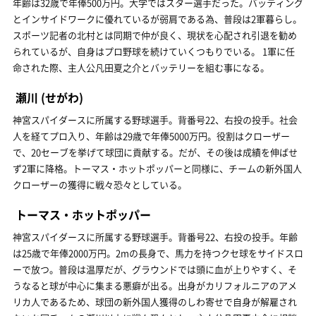
年齢は32歳で年俸500万円。大学ではスター選手だった。バッティング
とインサイドワークに優れているが弱肩である為、普段は2軍暮らし。
スポーツ記者の北村とは同期で仲が良く、現状を心配され引退を勧め
られているが、自身はプロ野球を続けていくつもりでいる。 1軍に任
命された際、主人公凡田夏之介とバッテリーを組む事になる。
瀬川
(せがわ)
神宮スパイダースに所属する野球選手。背番号22、右投の投手。社会
人を経てプロ入り、年齢は29歳で年俸5000万円。役割はクローザー
で、20セーブを挙げて球団に貢献する。だが、その後は成績を伸ばせ
ず2軍に降格。トーマス・ホットポッパーと同様に、チームの新外国人
クローザーの獲得に戦々恐々としている。
トーマス・ホットポッパー
神宮スパイダースに所属する野球選手。背番号22、右投の投手。年齢
は25歳で年俸2000万円。2mの長身で、馬力を持つクセ球をサイドスロ
ーで放つ。普段は温厚だが、グラウンドでは頭に血が上りやすく、そ
うなると球が中心に集まる悪癖が出る。出身がカリフォルニアのアメ
リカ人であるため、球団の新外国人獲得のしわ寄せで自身が解雇され