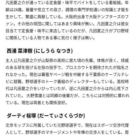
凡田夏之介が通っている定食屋・味平でバイトをしている看板娘。年
齢は24歳。器量や気立ての良さ、調理の専門学校通いの知識と才能を
生かして、繁盛に貢献している。大阪府出身で大阪テンプターズのフ
ァン。その他の球団に関してはあまり興味が無い。凡田夏之介は彼女
目当てで定食屋・味平に来店しているのだが、凡田夏之介がプロ野球
に関係している人物である事に気付く様子は無い。
西浦 菜津樹
(にしうら なつき)
主人公凡田夏之介が山梨県の高校に居た頃の先輩。体格が良く、球威
のある球を投げる左投の投手で、プロスカウトを期待されたが指名さ
れなかった。現在は幕張サベージ戦を中継する千葉県のケーブルテレ
ビに就職、野球選手のトーク番組のディレクターもしている。高校時
代は凡田夏之介をいびっていたが、逆に凡田夏之介からは内心見下さ
れていた。 大野雪雄とは同郷の後輩だが、こちらには対照的に慕われ
ている。現在は両者とも関係良好。
ダーティ桜塚
(だーてぃさくらづか)
文京モップスに所属していた元野球選手で、現在はスポーツ交渉代理
人として、野球選手のマネージメントや年俸の交渉人をしている。周