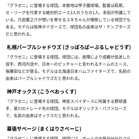
『グラゼニ』に登場する球団。本拠地は甲子園球場。監督は萩原。
セ・リーグを代表する絶対的エース3人のうちの1人、多田が所属して
いる。凡田夏之介が想いを寄せるユキちゃんが傾倒している球団でも
ある。モデルは阪神タイガースで、球団名の由来はザ・テンプターズ
だと思われる。
札幌パープルシャドウズ
(さっぽろぱーぷるしゃどうず)
『グラゼニ』に登場する球団。球団には、故障により成績が低迷した
投手、西河内浩や、日本一のピッチャーと言われるチームのエース、
後藤田などが居る。モデルは北海道日本ハムファイターズで、名前の
由来はパープルシャドウズだと思われる。
神戸オックス
(こうべおっくす)
『グラゼニ』に登場する球団。神宮スパイダースに所属する野球選
手、是川のトレード先の球団。モデルはオリックス・バファローズ
で、名前の由来はオックスだと思われる。
幕張サベージ
(まくはりさべーじ)
『グラゼニ』に登場する球団。球団には、ボールの出所が分かりづら