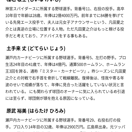
神宮スパイダースに所属する野球選手。背番号11、右投の投手。高卒
10年目で年齢は28歳、年俸は2億4000万円。前年までに84勝を挙げて
いる先発エース投手で、夫人は元女子アナウンサーという、凡田夏之
介とは真逆の立場に位置する人物。ただ凡田夏之介はもっと稼げる投
手だと考えており、アドバイスをする事もある。
土手来 丈
(どてらい じょう)
瀬戸内カーナビーツに所属する野球選手。背番号5、左打の野手。プロ
生活24年目の41歳で、年俸は4億円。通算500ホームラン、ホームラン
王3回を誇る、通称『ミスター・カーナビーツ』。昨シーズンに凡田夏
之介との対戦で右手首を骨折して戦線離脱。復帰後は、怪我や寄る年
波のせいで成績が落ちて、年俸に見合った活躍をしていない状況と言
われている。 にも関わらず球団のオーナーに気に入られているめ引退
には至らず、球団側が頭を抱える原因になっている。
原武 裕美
(はらたけ ひろみ)
瀬戸内カーナビーツに所属する野球選手。背番号29、右投右打の投
手。プロ入り14年目の32歳、年俸は2900万円。広島県出身。元ツッパ