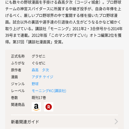
にも数々の野球漫画を手掛ける森高夕次（コージィ城倉）。プロ野球
チームの神宮スパイダースに所属する中継ぎ投手が、自身の年俸を上
げるべく、厳しいプロ野球界の中で奮闘する様を描いたプロ野球漫
画。試合以外の裏話や選手達の引退後の人生がどうなるかなど細かく
取り上げている。講談社「モーニング」2011年2・3合併号から2014年
39号まで連載。2012年版「このマンガがすごい!」オトコ編第2位を獲
得。第37回「講談社漫画賞」受賞。
正式名称
グラゼニ
ふりがな
ぐらぜに
原作者
森高 夕次
漫画
アダチ ケイジ
ジャンル
野球
レーベル
モーニングKC(
講談社
)
巻数
既刊17巻
関連商品
新着関連ガイド