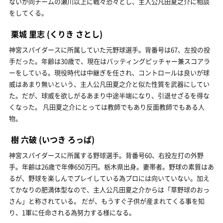
ないか同チームの瀬川以上に戦々恐々とし、主人公凡田夏之介に相談
をしてくる。
栗城 里志
(くりき さとし)
神宮スパイダースに所属していた元野球選手。背番号は67、左投の投
手だった。年齢は30歳で、現在はバッティングピッチャー兼スコアラ
ーをしている。現役時代は中継ぎを任され、コントロールは良いが球
威はあまり無いという、主人公凡田夏之介と似た性質を武器にしてい
た。だが、球威を欲しがるあまり中途半端になり、引退せざるを得な
くなった。 凡田夏之介にとっては教師でもあり反面教師でもある人
物。
樹 六破
(いつき ろっぱ)
神宮スパイダースに所属する野球選手。背番号60、右投左打の外野
手。年齢は26歳で年俸650万円。栃木県出身。妻帯者。野球の素質はあ
るが、野球を楽しんでプレイしている為プロには向いていない。加え
てかなりの肥満体型なので、主人公凡田夏之介からは「草野球のおっ
さん」と称されている。 だが、もうすぐ子供が産まれてくる事を知
り、1軍に任命される為努力する様になる。