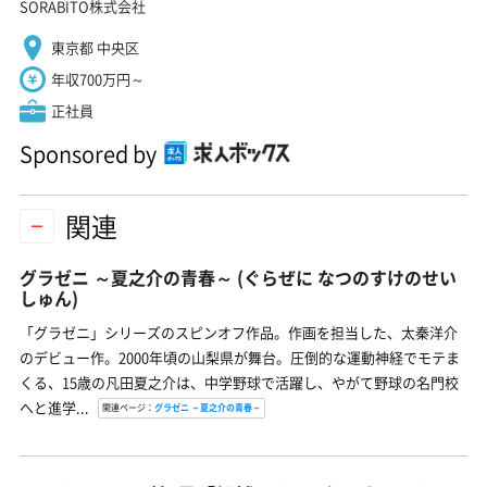
SORABITO株式会社
東京都 中央区
年収700万円～
正社員
Sponsored by
関連
グラゼニ ～夏之介の青春～
(ぐらぜに なつのすけのせい
しゅん)
「グラゼニ」シリーズのスピンオフ作品。作画を担当した、太秦洋介
のデビュー作。2000年頃の山梨県が舞台。圧倒的な運動神経でモテま
くる、15歳の凡田夏之介は、中学野球で活躍し、やがて野球の名門校
へと進学...
関連ページ：
グラゼニ ～夏之介の青春～