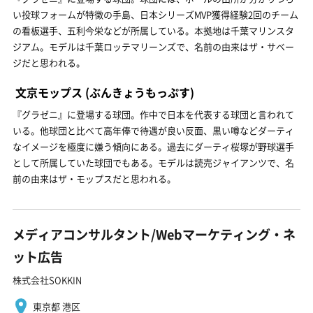
い投球フォームが特徴の手島、日本シリーズMVP獲得経験2回のチーム
の看板選手、五利今栄などが所属している。本拠地は千葉マリンスタ
ジアム。モデルは千葉ロッテマリーンズで、名前の由来はザ・サベー
ジだと思われる。
文京モップス
(ぶんきょうもっぷす)
『グラゼニ』に登場する球団。作中で日本を代表する球団と言われて
いる。他球団と比べて高年俸で待遇が良い反面、黒い噂などダーティ
なイメージを極度に嫌う傾向にある。過去にダーティ桜塚が野球選手
として所属していた球団でもある。モデルは読売ジャイアンツで、名
前の由来はザ・モップスだと思われる。
メディアコンサルタント/Webマーケティング・ネ
ット広告
株式会社SOKKIN
東京都 港区