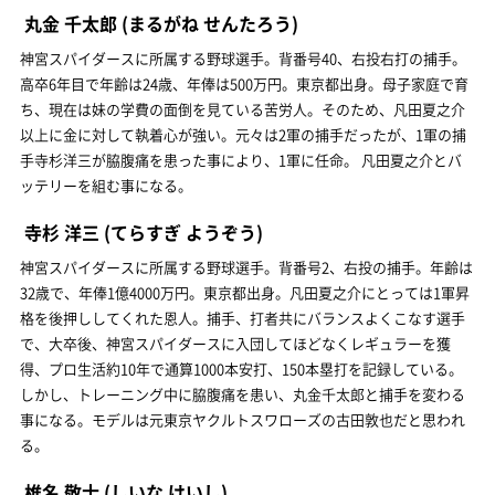
丸金 千太郎
(まるがね せんたろう)
神宮スパイダースに所属する野球選手。背番号40、右投右打の捕手。
高卒6年目で年齢は24歳、年俸は500万円。東京都出身。母子家庭で育
ち、現在は妹の学費の面倒を見ている苦労人。そのため、凡田夏之介
以上に金に対して執着心が強い。元々は2軍の捕手だったが、1軍の捕
手寺杉洋三が脇腹痛を患った事により、1軍に任命。 凡田夏之介とバ
ッテリーを組む事になる。
寺杉 洋三
(てらすぎ ようぞう)
神宮スパイダースに所属する野球選手。背番号2、右投の捕手。年齢は
32歳で、年俸1億4000万円。東京都出身。凡田夏之介にとっては1軍昇
格を後押ししてくれた恩人。捕手、打者共にバランスよくこなす選手
で、大卒後、神宮スパイダースに入団してほどなくレギュラーを獲
得、プロ生活約10年で通算1000本安打、150本塁打を記録している。
しかし、トレーニング中に脇腹痛を患い、丸金千太郎と捕手を変わる
事になる。モデルは元東京ヤクルトスワローズの古田敦也だと思われ
る。
椎名 敬士
(しいな けいし)