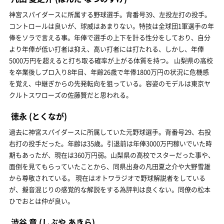
神宮スパイダースに所属する野球選手。背番号39、左投左打の投手。
コントロールは良いが、球威はあまりない。特技は全球団1軍選手の年
俸をソラで言える事。年俸で選手の上下を計る性分をしており、自分
より年俸が低い打者は抑え、高い打者には打たれる、しかし、年俸
5000万円を超えると打ち取る確率が上がる体質を持つ。 山梨県の高校
を卒業後しプロ入り8年目、年齢26歳で年俸1800万円の状況に危機感
を覚え、中継ぎからの先発転向を狙っている。容姿のモデルは東京ヤ
クルトスワローズの佐藤賢だと思われる。
徳永
(とくなが)
過去に神宮スパイダースに所属していた元野球選手。背番号29、右投
右打の投手だった。年齢は35歳。引退前は年俸3000万円稼いでいた時
期もあったが、現在は360万円弱。山梨県の高校でスターだった事や、
面倒を見てもらっていたことから、同県出身の凡田夏之介や大野雪雄
から尊敬されている。 現在はオトワラジオで野球解説者をしている
が、擬音混じりの感覚的な解説をする為評判は良くない。同僚の松本
ひでおとは仲が良い。
渋谷 章
(しぶや あきら)