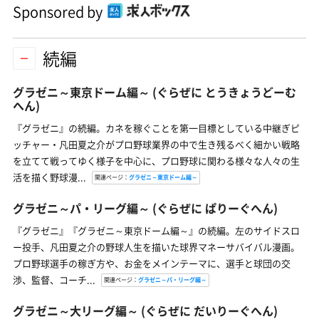
Sponsored by
続編
グラゼニ～東京ドーム編～
(ぐらぜに とうきょうどーむ
へん)
『グラゼニ』の続編。カネを稼ぐことを第一目標としている中継ぎピ
ッチャー・凡田夏之介がプロ野球業界の中で生き残るべく細かい戦略
を立てて戦ってゆく様子を中心に、プロ野球に関わる様々な人々の生
活を描く野球漫...
関連ページ：
グラゼニ～東京ドーム編～
グラゼニ～パ・リーグ編～
(ぐらぜに ぱりーぐへん)
『グラゼニ』『グラゼニ～東京ドーム編～』の続編。左のサイドスロ
ー投手、凡田夏之介の野球人生を描いた球界マネーサバイバル漫画。
プロ野球選手の稼ぎ方や、お金をメインテーマに、選手と球団の交
渉、監督、コーチ...
関連ページ：
グラゼニ～パ・リーグ編～
グラゼニ～大リーグ編～
(ぐらぜに だいりーぐへん)