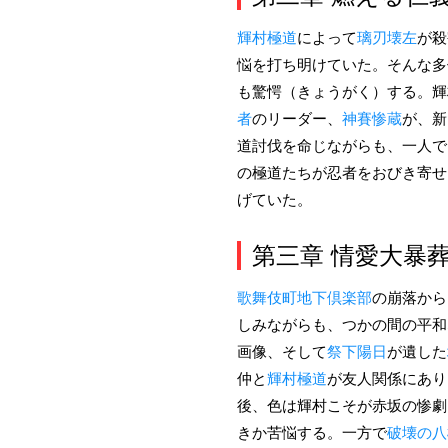
輝村極道
によって
璃刃壊左
が殺
悩を打ち明けていた。そんな多
も驚愕（きょうがく）する。輝
者
のリーダー、
神賽惨蔵
が、新
道討伐を命じながらも、一人で
の極道たちが忍者をおびき寄せ
げていた。
第三章 情愛大暴
歌舞伎町地下倶楽部
の崩落から
しみながらも、つかの間の平和
画像、そして
祭下陽日
が遺した
仲と
輝村極道
が友人関係にあり
後、色は輝村こそが赤坂の惨劇
きか苦悩する。一方で
破壊の八