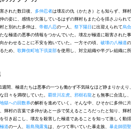
害された数日後、
多仲忍者
は壊左の仇（かたき）とも知らず、輝
仲の姿に、感情が欠落しているはずの輝村もまた心を揺さぶられ
村と別れた多仲は、
帝都八忍
の一人、
祭下陽日
に出迎えられて
烏
たな極道の悪事の情報をつかんでいた。壊左が極道に殺害された
向かわせることに不安を抱いていた。一方その頃、
破壊の八極道
るため、
歌舞伎町地下倶楽部
を使用し、対立組織や半グレ組織に
葬
1週間、極道たちは悪事の一つも働かず不気味なほど静まりかえり
な日々を満喫していた。
覇世川左虎
、
邪樹右龍
とも無事に合流し
地獄への回数券
の解析を進めていく。そんな中、ひそかに多仲に
、輝村の言葉で多仲があと一歩で笑えるところだったと知り、輝
を引き起こし、壊左を殺害した極道であることを知って激しく動
極道
の一人、
殺島飛露鬼
は、かつて率いていた暴走族、
暴走師団