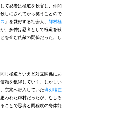
知して忍者は極道を殺害し、仲間
皆殺しにされてから笑うことので
セス
」を愛好する社会人、
輝村極
たが、多仲は忍者として極道を殺
ことを企む仇敵の関係だった。し
。同じ極道といえど対立関係にあ
も信頼を獲得していく。しかしい
間、京兆へ潜入していた
璃刃壊左
と思われた輝村だったが、むしろ
することで忍者と同程度の身体能