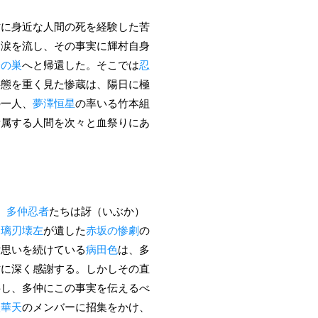
村に身近な人間の死を経験した苦
て涙を流し、その事実に輝村自身
合の巣
へと帰還した。そこでは
忍
事態を重く見た惨蔵は、陽日に極
の一人、
夢澤恒星
の率いる竹本組
所属する人間を次々と血祭りにあ
、
多仲忍者
たちは訝（いぶか）
、
璃刃壊左
が遺した
赤坂の惨劇
の
片思いを続けている
病田色
は、多
村に深く感謝する。しかしその直
揺し、多仲にこの事実を伝えるべ
聖華天
のメンバーに招集をかけ、