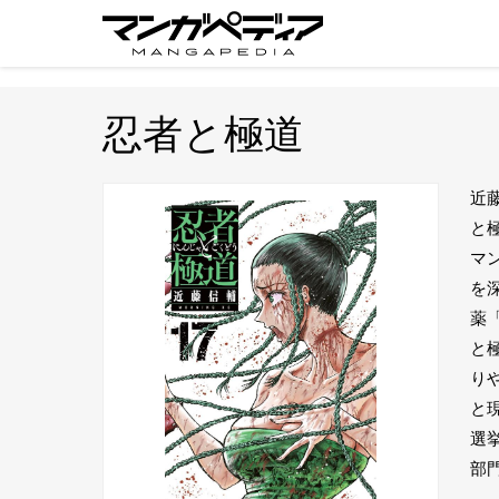
忍者と極道
近
と
マ
を
薬
と
り
と
選挙
部