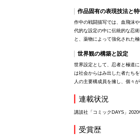
作品固有の表現技法と特
作中の戦闘描写では、血飛沫や
代的な設定の中に伝統的な忍術
と、薬物によって強化された極
世界観の構築と設定
世界設定として、忍者と極道に
は社会からはみ出した者たちを
人の主要構成員を擁し、個々が
連載状況
講談社「コミックDAYS」202
受賞歴