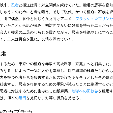
以来、
忍者
と極道は長く対立関係を続けていた。極道の悪事を察
しゅう）のために忍者を狙う。そして現代、かつて極道に家族を
、街で偶然、多仲と同じく女児向けアニメ「
フラッシュ☆プリン
ていたことから話が弾み、初対面で互いに好感を持った二人だっ
会人と極道の二足のわらじを履きながら、忍者を根絶やしにする
く、二人は再会を重ね、友情を深めていく。
狼烟
するため、東京中の極道を赤坂の高級料亭「京兆」へと召集した
みな弁舌によって一気に人心を掌握し、対立組織の極道たちから
力を持つ忍者たちを殺害するための策謀を明かそうとしたその瞬
殺害する。忍者を打倒するための手駒が減ったことに絶望するか
忍者に対抗するために生み出した紙麻薬、
地獄への回数券
を服用
は、壊左の
暗刃
を見切り、対等な勝負を見せる。
義のカブチカ