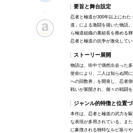
要旨と舞台設定
EC
忍者と極道が300年以上にわ
道」による激闘を描いた物語。
ら極道組織の裏組長を務める輝
忍者と極道の抗争が激化してい
ストーリー展開
物語は、街中で偶然出会った多
使命により、二人は知らぬ間に
への回数券」を開発し、忍者側
戦いが展開され、個々の戦闘を
ジャンル的特徴と位置づ
本作は、忍者と極道の武力を駆
な表現が多用されている。また
に象徴される独特なルビ振りや