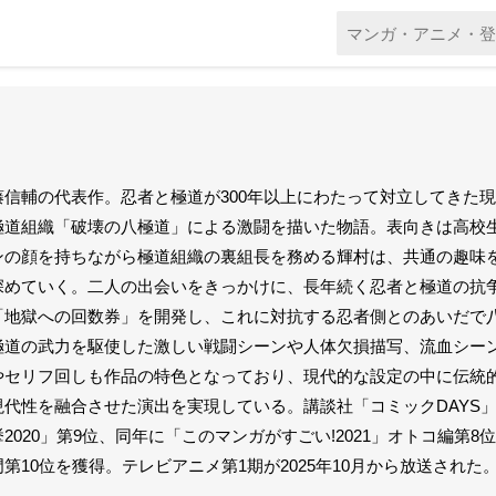
藤信輔の代表作。忍者と極道が300年以上にわたって対立してきた
極道組織「破壊の八極道」による激闘を描いた物語。表向きは高校
ンの顔を持ちながら極道組織の裏組長を務める輝村は、共通の趣味
深めていく。二人の出会いをきっかけに、長年続く忍者と極道の抗
「地獄への回数券」を開発し、これに対抗する忍者側とのあいだで
極道の武力を駆使した激しい戦闘シーンや人体欠損描写、流血シー
やセリフ回しも作品の特色となっており、現代的な設定の中に伝統
現代性を融合させた演出を実現している。講談社「コミックDAYS」20
2020」第9位、同年に「このマンガがすごい!2021」オトコ編第8位
門第10位を獲得。テレビアニメ第1期が2025年10月から放送された