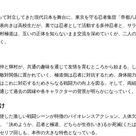
たって対立してきた現代日本を舞台に、東京を守る忍者集団「帝都八
表向きは高校生だが、裏では忍者として活動する多仲忍者と、サ
村極道は、互いの正体を知らないまま交流を深めていくが、二人
く。
仲と輝村が、共通の趣味を通じて友情を育むところから始まる。
敵対関係に置かれていく。極道側は忍者に対抗するため、身体能
はこれに対応するためさらなる戦闘力の向上を図る。そして、両組
通じて過去の因縁や各キャラクターの背景が明らかになっていく
け
使した激しい戦闘シーンが特徴のバイオレンスアクション。人体
、「決めようか、忍者と極道、どちらが生存(いき)るか死滅(くた
セリフ回しも、本作の大きな特色となっている。