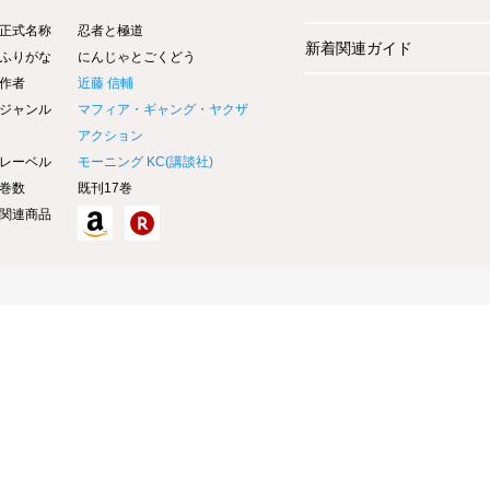
正式名称
忍者と極道
新着関連ガイド
ふりがな
にんじゃとごくどう
作者
近藤 信輔
ジャンル
マフィア・ギャング・ヤクザ
アクション
レーベル
モーニング KC(
講談社
)
巻数
既刊17巻
関連商品