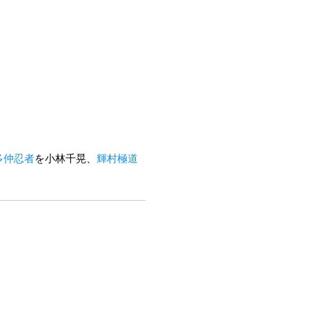
多仲忍者
を小林千晃、
輝村極道