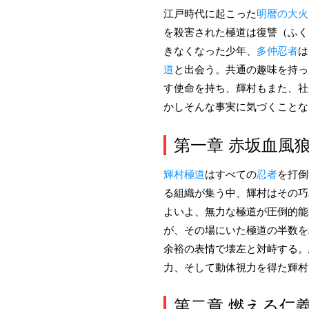
江戸時代に起こった
明暦の大火
を殺害された極道は復讐（ふく
きなくなった少年、
多仲忍者
は
道
と出会う。共通の趣味を持っ
す使命を持ち、輝村もまた、社
かしそんな事実に気づくことな
第一章 赤坂血風
輝村極道
はすべての
忍者
を打倒
る組織が集う中、輝村はその巧
よいよ、無力な極道が圧倒的能
が、その場にいた極道の半数を
余裕の表情で壊左と対峙する。
力、そして動体視力を得た輝村
第二章 燃える仁