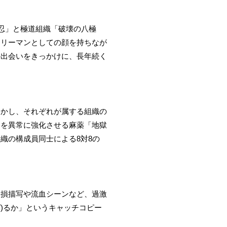
忍」と極道組織「破壊の八極
ラリーマンとしての顔を持ちなが
の出会いをきっかけに、長年続く
しかし、それぞれが属する組織の
力を異常に強化させる麻薬「地獄
織の構成員同士による8対8の
。
欠損描写や流血シーンなど、過激
ば)るか」というキャッチコピー