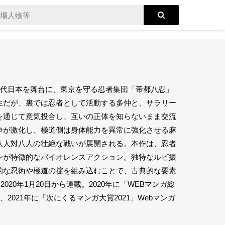
現代日本を舞台に、東京を守る忍者集団「帝都八忍」
生だが、裏では忍者として活動する多仲と、サラリー
を通じて意気投合し、互いの正体を知らないまま交流
争が激化し、極道側は身体能力を異常に強化させる麻
八人対八人の壮絶な戦いが展開される。本作は、忍者
ンが特徴的なバイオレンスアクション。独特なルビ振
的な忍術や極道の掟を組み込むことで、古典的な要素
20年1月20日から連載。2020年に「WEBマンガ総
、2021年に「次にくるマンガ大賞2021」Webマンガ
。