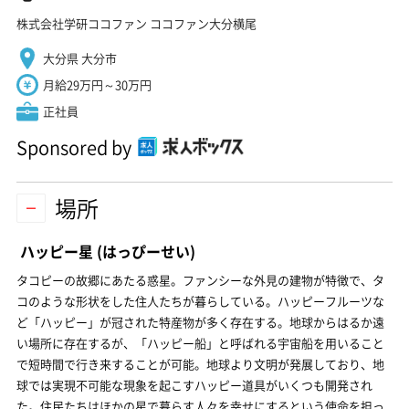
株式会社学研ココファン ココファン大分横尾
大分県 大分市
月給29万円～30万円
正社員
Sponsored by
場所
ハッピー星
(はっぴーせい)
タコピーの故郷にあたる惑星。ファンシーな外見の建物が特徴で、タ
コのような形状をした住人たちが暮らしている。ハッピーフルーツな
ど「ハッピー」が冠された特産物が多く存在する。地球からはるか遠
い場所に存在するが、「ハッピー船」と呼ばれる宇宙船を用いること
で短時間で行き来することが可能。地球より文明が発展しており、地
球では実現不可能な現象を起こすハッピー道具がいくつも開発され
た。住民たちはほかの星で暮らす人々を幸せにするという使命を担っ