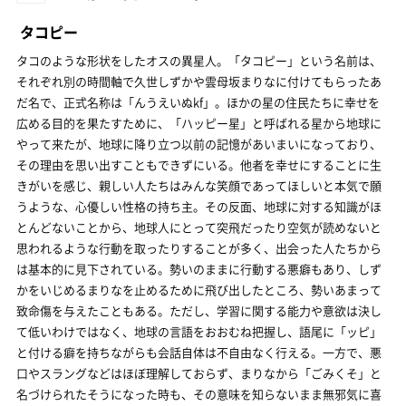
タコピー
タコのような形状をしたオスの異星人。「タコピー」という名前は、
それぞれ別の時間軸で久世しずかや雲母坂まりなに付けてもらったあ
だ名で、正式名称は「んうえいぬkf」。ほかの星の住民たちに幸せを
広める目的を果たすために、「ハッピー星」と呼ばれる星から地球に
やって来たが、地球に降り立つ以前の記憶があいまいになっており、
その理由を思い出すこともできずにいる。他者を幸せにすることに生
きがいを感じ、親しい人たちはみんな笑顔であってほしいと本気で願
うような、心優しい性格の持ち主。その反面、地球に対する知識がほ
とんどないことから、地球人にとって突飛だったり空気が読めないと
思われるような行動を取ったりすることが多く、出会った人たちから
は基本的に見下されている。勢いのままに行動する悪癖もあり、しず
かをいじめるまりなを止めるために飛び出したところ、勢いあまって
致命傷を与えたこともある。ただし、学習に関する能力や意欲は決し
て低いわけではなく、地球の言語をおおむね把握し、語尾に「ッピ」
と付ける癖を持ちながらも会話自体は不自由なく行える。一方で、悪
口やスラングなどはほぼ理解しておらず、まりなから「ごみくそ」と
名づけられたそうになった時も、その意味を知らないまま無邪気に喜