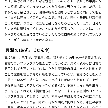
とは、事故とはいえまりなを殺害していたことや、彼がその事実にな
んの感慨も抱いていなかったことから冷たく当たっていた。だが、し
ずかの差し金とはいえ、潤也の指輪を盗もうとする際に同行してもら
ってからは好ましく思うようになる。そして、潤也と母親に問題が起
こった際は、タコピーに二度と会えなくなると伝えたうえで、自分た
ちのために頑張ってくれたことに心から感謝した。このことは、しず
かやまりなを理解できていなかったために自責の念に苛まれていたタ
コピーが立ち直るきっかけとなる。
東 潤也
(あずま じゅんや)
高校3年生の男子で、東直樹の兄。努力せずに結果を出せる天才肌で、
直樹のコンプレックスの原因となっているが、東の母親からは自慢の
息子として大事にされている。ただし東潤也自身は、自らと比較する
ことで直樹を苦しませる母親を快く思っていない。直樹のことを大切
に思っているが、彼の苦しみにどう接すればいいかわからず、やがて
勉強を蔑ろにしてアルバイトを始めるなど、不真面目な行動を取るよ
うになる。それでも成績は落ちることなく、ますます直樹のコンプレ
ックスを刺激してしまう。だが、直樹から雲母坂まりなの死にかかわ
って苦しんでいると告白され、母親が病気で倒れるなど、家庭の事情
の悪化も相まってアルバイトにも勉強にも身が入らなくなる。やがて