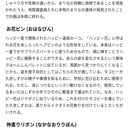
しゃべり方や性格の違いから、まりなの母親に偽物であることを見抜
かれたうえ、地質調査員たちに本物のまりなの遺体が発見されたこと
で計画は失敗に終わる。
お花ピン
(おはなぴん)
ハッピー星で開発されたハッピー道具の一つ。「ハッピー花」と呼ば
れる花をあしらったヘアピンのような形状をしている。本来はハッピ
ー星でのサプライズパーティに使うためのもので、頭に挿すことでハ
ッピー花に擬態することができる。自らの姿を変化させるという意味
ではへんしんパレットに似ているが、周囲から見つかりにくくなるこ
とから、姿を隠す目的としてはこちらの方が適している。タコピーが
久世しずかの様子や事情を知るために、学校に忍び込むために使用さ
れる。ただし、身につけるといっさい動けなくなるので、使用してい
るあいだはしずかの手でひそかに教室まで運ばれていた。なお、ハッ
ピー花はドクダミに似ているため、これを付けたタコピーを運んでい
た久世しずかは、周りからドクダミの花飾りを付けているとカンちが
いされる。
仲直りリボン
(なかなおりりぼん)