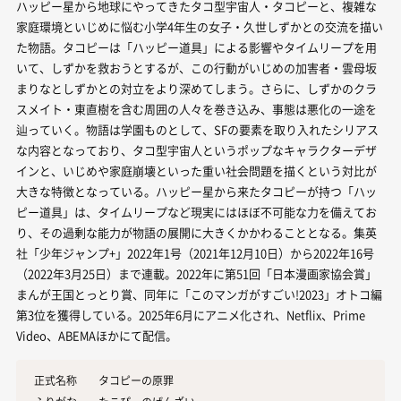
ハッピー星から地球にやってきたタコ型宇宙人・タコピーと、複雑な
家庭環境といじめに悩む小学4年生の女子・久世しずかとの交流を描い
た物語。タコピーは「ハッピー道具」による影響やタイムリープを用
いて、しずかを救おうとするが、この行動がいじめの加害者・雲母坂
まりなとしずかとの対立をより深めてしまう。さらに、しずかのクラ
スメイト・東直樹を含む周囲の人々を巻き込み、事態は悪化の一途を
辿っていく。物語は学園ものとして、SFの要素を取り入れたシリアス
な内容となっており、タコ型宇宙人というポップなキャラクターデザ
インと、いじめや家庭崩壊といった重い社会問題を描くという対比が
大きな特徴となっている。ハッピー星から来たタコピーが持つ「ハッ
ピー道具」は、タイムリープなど現実にはほぼ不可能な力を備えてお
り、その過剰な能力が物語の展開に大きくかかわることとなる。集英
社「少年ジャンプ+」2022年1号（2021年12月10日）から2022年16号
（2022年3月25日）まで連載。2022年に第51回「日本漫画家協会賞」
まんが王国とっとり賞、同年に「このマンガがすごい!2023」オトコ編
第3位を獲得している。2025年6月にアニメ化され、Netflix、Prime
Video、ABEMAほかにて配信。
正式名称
タコピーの原罪