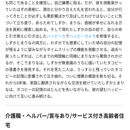
も同じであることを確信し、自己嫌悪に陥る。だが、彼を胡散臭がっ
ていたはずの直樹に、潤也と分かり合えた礼を言われると、自分が行
ってきたことが必ずしも悪影響ばかり及ぼしたわけではないことに気
づいて立ち直り、あらためてしずか、まりな、直樹が幸せになれる方
法を真剣に模索し始める。そして現れたしずかの目の前で、自らの命
と引き換えに引き出した
ハッピー力
で
ハッピーカメラ
を修復すると、
しずかとまりなの両方に、わずかでも懇意にしていた頃の自分の記憶
が残るように望みながらタイムスリップの機能を発動させる。過去へ
戻ったしずかは、これまでの時間軸と同様にまりなから罵倒されかけ
るが、そこでまりなは、しずかが無意識のうちに描いていたタコピー
の落書きを発見する。それを見た二人は、うっすらと残っていたタコ
ピーの記憶に影響されて泣き崩れ、ついに憎悪の螺旋を断ち切る。そ
れから6年後、家庭に翻弄されながらも交流を続けていたしずかとまり
なは、タコピーの記憶のほとんどを失いながらも、彼の望むハッピー
に向けて互いに進み続ける。
介護職・ヘルパー/賞与あり/サービス付き高齢者住
宅