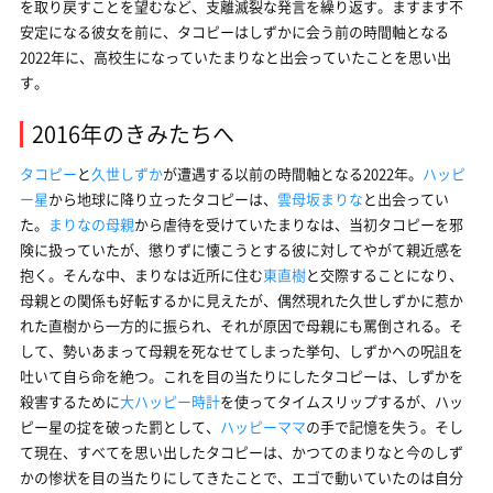
を取り戻すことを望むなど、支離滅裂な発言を繰り返す。ますます不
安定になる彼女を前に、タコピーはしずかに会う前の時間軸となる
2022年に、高校生になっていたまりなと出会っていたことを思い出
す。
2016年のきみたちへ
タコピー
と
久世しずか
が遭遇する以前の時間軸となる2022年。
ハッピ
ー星
から地球に降り立ったタコピーは、
雲母坂まりな
と出会ってい
た。
まりなの母親
から虐待を受けていたまりなは、当初タコピーを邪
険に扱っていたが、懲りずに懐こうとする彼に対してやがて親近感を
抱く。そんな中、まりなは近所に住む
東直樹
と交際することになり、
母親との関係も好転するかに見えたが、偶然現れた久世しずかに惹か
れた直樹から一方的に振られ、それが原因で母親にも罵倒される。そ
して、勢いあまって母親を死なせてしまった挙句、しずかへの呪詛を
吐いて自ら命を絶つ。これを目の当たりにしたタコピーは、しずかを
殺害するために
大ハッピー時計
を使ってタイムスリップするが、ハッ
ピー星の掟を破った罰として、
ハッピーママ
の手で記憶を失う。そし
て現在、すべてを思い出したタコピーは、かつてのまりなと今のしず
かの惨状を目の当たりにしてきたことで、エゴで動いていたのは自分