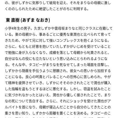
の、彼がしずかに気移りして破局を迎え、それをまりなの母親に激し
くののしられたために絶望したことがのちに判明する。
東 直樹
(あずま なおき)
小学4年生の男子。久世しずかや雲母坂まりなと同じクラスに在籍して
いる。東の母親から、事あるごとに優秀な東潤也と比べられて育って
きたため、やがて兄に対して強いコンプレックスを抱くようになる。
さらに、もともと好意を抱いていたしずかがいじめを受けていること
で勉強に身が入らなくなり、成績を落として母親から叱責されると、
自分はなんの役にも立たないという思い込みにとらわれるようにな
る。そんな中、タコピーがまりなを死なせてしまった場面を目撃し、
しずかから隠蔽を手伝うように懇願され、彼女への思いから加担する
ことになる。良心の呵責とバレることへの恐怖心に苦しめられ、やが
て精神を疲弊させていき、しずかにそそのかされたことで潤也が購入
した指輪を盗もうとするほどに悪化する。しかし、窃盗を試みたこと
に気づかれなかったとはいえ、潤也から優しく接されたことで、まり
なの死について告白する。さらに、それにショックを受けた潤也がア
ルバイトを首になり、母親が寝込んだことから自分のしてきたことの
重さを思い知り、しずかから距離を置くことを決める。タコピーのこ