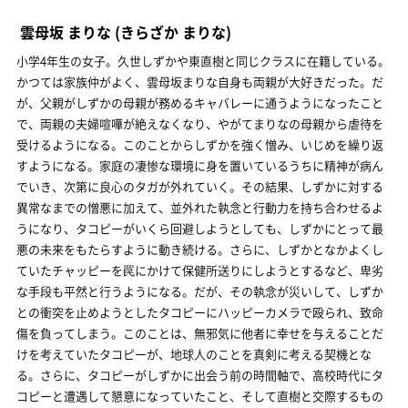
雲母坂 まりな
(きらざか まりな)
小学4年生の女子。久世しずかや東直樹と同じクラスに在籍している。
かつては家族仲がよく、雲母坂まりな自身も両親が大好きだった。だ
が、父親がしずかの母親が務めるキャバレーに通うようになったこと
で、両親の夫婦喧嘩が絶えなくなり、やがてまりなの母親から虐待を
受けるようになる。このことからしずかを強く憎み、いじめを繰り返
すようになる。家庭の凄惨な環境に身を置いているうちに精神が病ん
でいき、次第に良心のタガが外れていく。その結果、しずかに対する
異常なまでの憎悪に加えて、並外れた執念と行動力を持ち合わせるよ
うになり、タコピーがいくら回避しようとしても、しずかにとって最
悪の未来をもたらすように動き続ける。さらに、しずかとなかよくし
ていたチャッピーを罠にかけて保健所送りにしようとするなど、卑劣
な手段も平然と行うようになる。だが、その執念が災いして、しずか
との衝突を止めようとしたタコピーにハッピーカメラで殴られ、致命
傷を負ってしまう。このことは、無邪気に他者に幸せを与えることだ
けを考えていたタコピーが、地球人のことを真剣に考える契機とな
る。さらに、タコピーがしずかに出会う前の時間軸で、高校時代にタ
コピーと遭遇して懇意になっていたこと、そして直樹と交際するもの