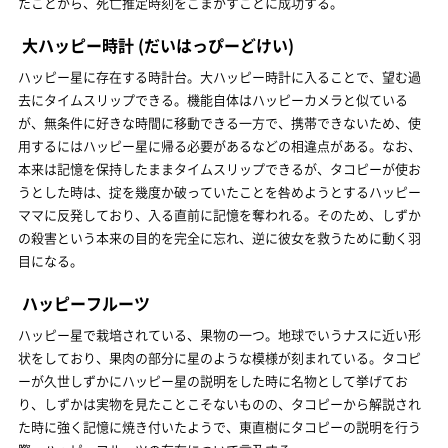
たことから、死亡推定時刻をごまかすことに成功する。
大ハッピー時計
(だいはっぴーどけい)
ハッピー星に存在する時計台。大ハッピー時計に入ることで、望む過
去にタイムスリップできる。機能自体はハッピーカメラと似ている
が、無条件に好きな時間に移動できる一方で、携帯できないため、使
用するにはハッピー星に帰る必要があるなどの相違点がある。なお、
本来は記憶を保持したままタイムスリップできるが、タコピーが使お
うとした時は、掟を幾度か破っていたことを咎めようとするハッピー
ママに反発しており、入る直前に記憶を奪われる。そのため、しずか
の殺害という本来の目的を完全に忘れ、逆に彼女を救うために動く羽
目になる。
ハッピーフルーツ
ハッピー星で栽培されている、果物の一つ。地球でいうナスに近い形
状をしており、果肉の部分に星のような模様が刻まれている。タコピ
ーが久世しずかにハッピー星の説明をした時に名物として挙げてお
り、しずかは実物を見たことこそないものの、タコピーから解説され
た時に強く記憶に焼き付いたようで、東直樹にタコピーの説明を行う