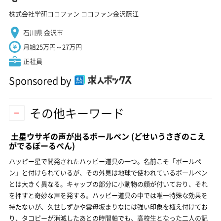
株式会社学研ココファン ココファン金沢藤江
石川県 金沢市
月給25万円～27万円
正社員
Sponsored by
その他キーワード
土星ウサギの声が出るボールペン
(どせいうさぎのこえ
がでるぼーるぺん)
ハッピー星で開発されたハッピー道具の一つ。名前こそ「ボールペ
ン」と付けられているが、その外見は地球で使われているボールペン
とは大きく異なる。キャップの部分に小動物の顔が付いており、それ
を押すと奇妙な声を発する。ハッピー道具の中では唯一特殊な効果を
持たないが、久世しずかや雲母坂まりなには強い印象を植え付けてお
り、タコピーが消滅したあとの時間軸でも、高校生となった二人の記