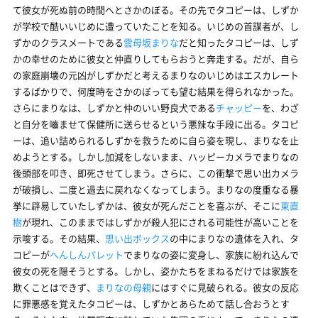
て彼女が死ぬ前の時間へとさかのぼる。その先でタコピーは、しずか
が学校で酷いいじめに遭っていたことを知る。いじめの首謀者が、し
ずかのクラスメートである
雲母坂まりな
だと知ったタコピーは、しず
かの幸せのために彼女と仲直りしてもらおうと奔走する。だが、自ら
の家庭崩壊の元凶がしずかだと考えるまりなのいじめはエスカレート
するばかりで、何度時をさかのぼっても望む結果を得られなかった。
さらにまりなは、しずかと仲のいい野良犬である
チャッピー
を、わざ
と自分を嚙ませて保健所に送らせるという悪辣な手段に出る。タコピ
ーは、追い詰められるしずかを救うために自ら姿を現し、まりなを止
めようとする。しかし加減をしないまま、ハッピーカメラでまりなの
後頭部を叩き、即死させてしまう。さらに、この衝撃で思い出カメラ
が破損し、二度と過去に戻れなくなってしまう。まりなの度重なる暴
挙に辟易していたしずかは、彼女が死んだことを喜ぶが、そこに
東直
樹
が現れ、このままではしずかが殺人犯にされる可能性が高いことを
示唆する。その結果、
思い出ボックス
の中にまりなの遺体を入れ、タ
コピーが
へんしんパレット
でまりなの姿に変身し、家族に紛れ込んで
彼女の死を隠そうとする。しかし、姿かたちをまねるだけでは家族を
欺くことはできず、
まりなの母親
にはすぐに見破られる。彼女の反応
に罪悪感を覚えたタコピーは、しずかとあらためて話し合おうとす