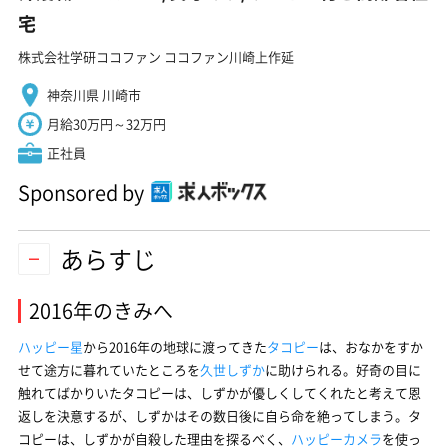
宅
株式会社学研ココファン ココファン川崎上作延
神奈川県 川崎市
月給30万円～32万円
正社員
Sponsored by
あらすじ
2016年のきみへ
ハッピー星
から2016年の地球に渡ってきた
タコピー
は、おなかをすか
せて途方に暮れていたところを
久世しずか
に助けられる。好奇の目に
触れてばかりいたタコピーは、しずかが優しくしてくれたと考えて恩
返しを決意するが、しずかはその数日後に自ら命を絶ってしまう。タ
コピーは、しずかが自殺した理由を探るべく、
ハッピーカメラ
を使っ