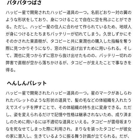
パタパタつばさ
ハッピー星で開発されたハッピー道具の一つ。名前どおり一対の翼の
ような形状をしており、身につけることで自在に空を飛ぶことができ
る。ただし、ハッピー星の住人に合わせて作られているため、地球人
が身につけるとたちまちバッテリーが切れてしまう。久世しずかにそ
そのかされた東直樹が、タコピーと共に東潤也の購入した指輪を奪う
際に見つかりそうになり、窓の外に逃げ出すために用いられる。そし
て、潤也に見つからずに窓から抜け出せたものの、バッテリー切れの
弊害で直樹が空から落ちかけるが、タコピーが支えたことで事なきを
得る。
へんしんパレット
ハッピー星で開発されたハッピー道具の一つ。星のマークがあしらわ
れたパレットのような形状の道具で、髪の毛などの体組織を入れたう
えでスイッチを押すことで、その体組織の持ち主に変身できる。ただ
し、姿を変えられるだけで記憶や性格は継承されないため、成り済ま
しのために用いるには不適切な道具といえる。タコピーが雲母坂まり
なを死なせてしまった際に利用され、まりなを装ったタコピーが彼女
の家に潜入し、生きているように振る舞う計画が立てられる。だが、