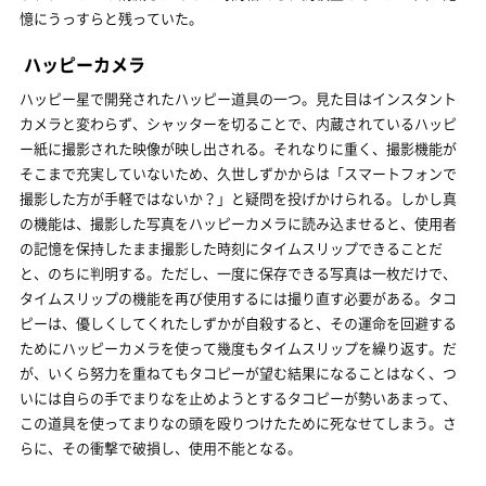
憶にうっすらと残っていた。
ハッピーカメラ
ハッピー星で開発されたハッピー道具の一つ。見た目はインスタント
カメラと変わらず、シャッターを切ることで、内蔵されているハッピ
ー紙に撮影された映像が映し出される。それなりに重く、撮影機能が
そこまで充実していないため、久世しずかからは「スマートフォンで
撮影した方が手軽ではないか？」と疑問を投げかけられる。しかし真
の機能は、撮影した写真をハッピーカメラに読み込ませると、使用者
の記憶を保持したまま撮影した時刻にタイムスリップできることだ
と、のちに判明する。ただし、一度に保存できる写真は一枚だけで、
タイムスリップの機能を再び使用するには撮り直す必要がある。タコ
ピーは、優しくしてくれたしずかが自殺すると、その運命を回避する
ためにハッピーカメラを使って幾度もタイムスリップを繰り返す。だ
が、いくら努力を重ねてもタコピーが望む結果になることはなく、つ
いには自らの手でまりなを止めようとするタコピーが勢いあまって、
この道具を使ってまりなの頭を殴りつけたために死なせてしまう。さ
らに、その衝撃で破損し、使用不能となる。