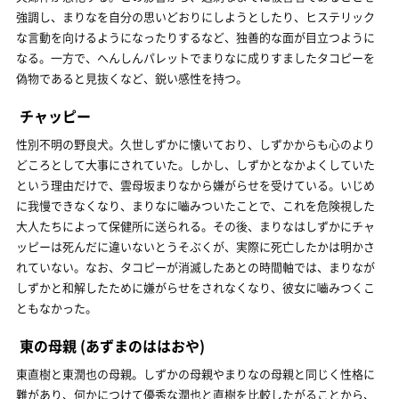
強調し、まりなを自分の思いどおりにしようとしたり、ヒステリック
な言動を向けるようになったりするなど、独善的な面が目立つように
なる。一方で、へんしんパレットでまりなに成りすましたタコピーを
偽物であると見抜くなど、鋭い感性を持つ。
チャッピー
性別不明の野良犬。久世しずかに懐いており、しずかからも心のより
どころとして大事にされていた。しかし、しずかとなかよくしていた
という理由だけで、雲母坂まりなから嫌がらせを受けている。いじめ
に我慢できなくなり、まりなに嚙みついたことで、これを危険視した
大人たちによって保健所に送られる。その後、まりなはしずかにチャ
ッピーは死んだに違いないとうそぶくが、実際に死亡したかは明かさ
れていない。なお、タコピーが消滅したあとの時間軸では、まりなが
しずかと和解したために嫌がらせをされなくなり、彼女に嚙みつくこ
ともなかった。
東の母親
(あずまのははおや)
東直樹と東潤也の母親。しずかの母親やまりなの母親と同じく性格に
難があり、何かにつけて優秀な潤也と直樹を比較したがることから、