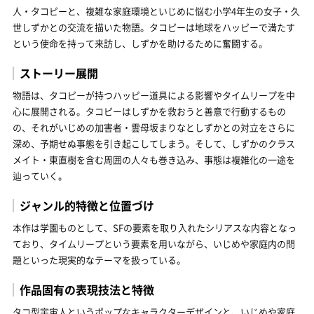
人・タコピーと、複雑な家庭環境といじめに悩む小学4年生の女子・久
世しずかとの交流を描いた物語。タコピーは地球をハッピーで満たす
という使命を持って来訪し、しずかを助けるために奮闘する。
ストーリー展開
物語は、タコピーが持つハッピー道具による影響やタイムリープを中
心に展開される。タコピーはしずかを救おうと善意で行動するもの
の、それがいじめの加害者・雲母坂まりなとしずかとの対立をさらに
深め、予期せぬ事態を引き起こしてしまう。そして、しずかのクラス
メイト・東直樹を含む周囲の人々も巻き込み、事態は複雑化の一途を
辿っていく。
ジャンル的特徴と位置づけ
本作は学園ものとして、SFの要素を取り入れたシリアスな内容となっ
ており、タイムリープという要素を用いながら、いじめや家庭内の問
題といった現実的なテーマを扱っている。
作品固有の表現技法と特徴
タコ型宇宙人というポップなキャラクターデザインと、いじめや家庭