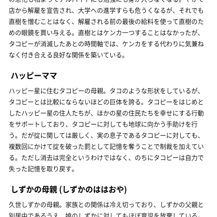
店から解雇を宣告され、大学への進学すらも危うくなるが、それでも
直樹を憎むことはなく、解雇される前の最後の給料を使って直樹のた
めの眼鏡を買い与える。直樹とはケンカ一つすることはなかったが、
タコピーが消滅したあとの時間軸では、ケンカをする代わりに気兼ね
なく付き合える良好な関係を築いている。
ハッピーママ
ハッピー星に住むタコピーの母親。タコのような形状をしているが、
タコピーとは比較にならないほどの巨体を誇る。タコピーをはじめと
したハッピー星の住人たちが、ほかの星の住民たちを幸せにする行動
をサポートしており、タコピーに対しても地球に向かう手助けを行
う。だが掟に関しては厳しく、実の息子であるタコピーに対しても、
複数回にかけて掟を破った罰として記憶を奪うことで制裁を加えてい
る。ただし消去は完全というわけではなく、のちにタコピーは自力で
失った記憶を取り戻す。
しずかの母親
(しずかのははおや)
久世しずかの母親。家族との関係は冷え切っており、しずかの父親と
別居中であるうえ、娘のしずかに対してもほぼ育児を放棄している。