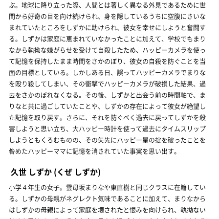
ぶ。地球に降り立った際、人間とは著しく異なる外見であるために世
間から好奇の目を向け続けられ、身を隠しているうちに空腹にさいな
まれていたところをしずかに助けられ、彼女を幸せにしようと奮闘す
る。しずかは家庭に恵まれていなかったことに加えて、学校でもまり
なから執拗な嫌がらせを受けて自殺したため、ハッピーカメラを使っ
て記憶を保持したまま時間をさかのぼり、彼女の自殺を防ぐことを当
面の目標としている。しかしある日、誤ってハッピーカメラでまりな
を殴り殺してしまい、その衝撃でハッピーカメラが破損した結果、過
去をさかのぼれなくなる。その後、しずかと出会う前の時間軸で、ま
りなと共に過ごしていたことや、しずかの存在によって彼女が絶望し
た記憶を取り戻す。さらに、それを防ぐべく過去に戻ってしずかを殺
害しようと思い立ち、大ハッピー時計を使って過去にタイムスリップ
しようともくろむものの、その矢先にハッピー星の掟を破ったことを
咎めたハッピーママに記憶を消されていた事実を思い出す。
久世 しずか
(くぜ しずか)
小学４年生の女子。雲母坂まりなや東直樹と同じクラスに在籍してい
る。しずかの母親がネグレクト気味であることに加えて、まりなから
はしずかの母親によって家庭を壊されたと恨みを向けられ、執拗ない