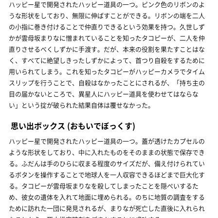
ハッピー星で開発されたハッピー道具の一つ。ピンク色のリボンのよ
うな形状をしており、無限に伸ばすことができる。リボンの端を二人
の小指に巻き付けることで仲直りできるという効果を持つ。久世しず
かが雲母坂まりなに憎まれていることを知ったタコピーが、二人を仲
直りさせるべくしずかに手渡す。だが、本来の役割を果たすことはな
く、すべてに絶望しきったしずかによって、首つり自殺をするために
用いられてしまう。これを知ったタコピーがハッピーカメラでタイム
スリップを行うことで、自殺はなかったことにされるが、「持ち主の
目の届かないところで、異星人にハッピー道具を使わせてはならな
い」という掟が破られた結果自体は覆せなかった。
思い出ボックス
(おもいでぼっくす)
ハッピー星で開発されたハッピー道具の一つ。蓋が透けたカプセルの
ような形状をしており、中に入れたものをそのままの状態で保存でき
る。ふだんは手のひらに収まる程度のサイズだが、備え付けられてい
るボタンを操作することで地球人を一人収容できるほどまで巨大化す
る。タコピーが雲母坂まりなを殺してしまったことを隠ぺいするた
め、彼女の遺体を入れて地面に埋められる。のちに地質の調査をする
ために訪れた一団に発見されるが、まりなが死亡した直後に入れられ