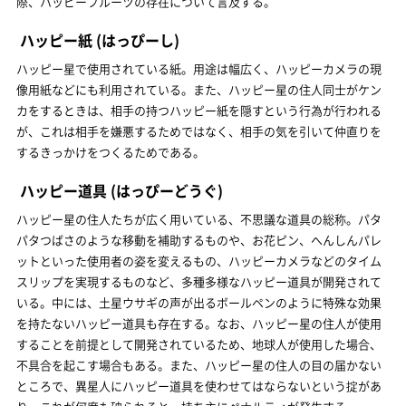
際、ハッピーフルーツの存在について言及する。
ハッピー紙
(はっぴーし)
ハッピー星で使用されている紙。用途は幅広く、ハッピーカメラの現
像用紙などにも利用されている。また、ハッピー星の住人同士がケン
カをするときは、相手の持つハッピー紙を隠すという行為が行われる
が、これは相手を嫌悪するためではなく、相手の気を引いて仲直りを
するきっかけをつくるためである。
ハッピー道具
(はっぴーどうぐ)
ハッピー星の住人たちが広く用いている、不思議な道具の総称。パタ
パタつばさのような移動を補助するものや、お花ピン、へんしんパレ
ットといった使用者の姿を変えるもの、ハッピーカメラなどのタイム
スリップを実現するものなど、多種多様なハッピー道具が開発されて
いる。中には、土星ウサギの声が出るボールペンのように特殊な効果
を持たないハッピー道具も存在する。なお、ハッピー星の住人が使用
することを前提として開発されているため、地球人が使用した場合、
不具合を起こす場合もある。また、ハッピー星の住人の目の届かない
ところで、異星人にハッピー道具を使わせてはならないという掟があ