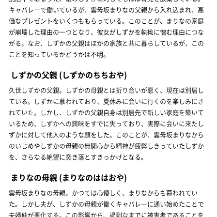
キャバレーで働いているが、雲母坂まりなの父親から入れ込まれ、高
価なプレゼントをいくつももらっている。このことが、まりなの家庭
が崩壊した理由の一つとなり、彼女がしずかを執拗に憎む理由につな
がる。なお、しずかの父親はほかの家族と共に暮らしているが、この
ことを知っているかどうかは不明。
しずかの父親
(しずかのちちおや)
久世しずかの父親。しずかの母親とは折り合いが悪く、現在は別居し
ている。しずかに慕われており、夏休みに会いに行くのを楽しみにさ
れていた。しかし、しずかの父親自身は別居先で新しい家庭を築いて
いるため、しずかへの興味をすでに失っており、実際に会いに来たし
ずかに対して他人のような顔をした。このことが、雲母坂まりなから
のいじめやしずかの母親の無関心から精神が疲弊しきっていたしずか
を、さらなる絶望に突き落とすきっかけとなる。
まりなの母親
(まりなのははおや)
雲母坂まりなの母親。かつては心優しく、まりなからも慕われてい
た。しかし夫が、しずかの母親が働くキャバレーに通い始めたことで
夫婦仲が悪化する。この影響から、過剰なまでに被害者であることを