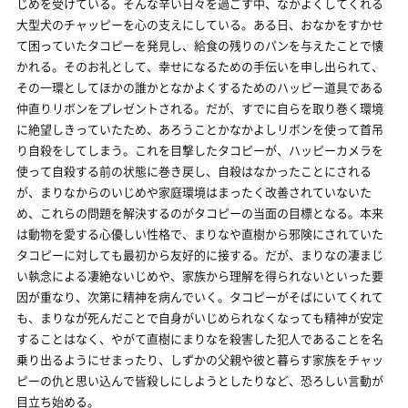
じめを受けている。そんな辛い日々を過ごす中、なかよくしてくれる
大型犬のチャッピーを心の支えにしている。ある日、おなかをすかせ
て困っていたタコピーを発見し、給食の残りのパンを与えたことで懐
かれる。そのお礼として、幸せになるための手伝いを申し出られて、
その一環としてほかの誰かとなかよくするためのハッピー道具である
仲直りリボンをプレゼントされる。だが、すでに自らを取り巻く環境
に絶望しきっていたため、あろうことかなかよしリボンを使って首吊
り自殺をしてしまう。これを目撃したタコピーが、ハッピーカメラを
使って自殺する前の状態に巻き戻し、自殺はなかったことにされる
が、まりなからのいじめや家庭環境はまったく改善されていないた
め、これらの問題を解決するのがタコピーの当面の目標となる。本来
は動物を愛する心優しい性格で、まりなや直樹から邪険にされていた
タコピーに対しても最初から友好的に接する。だが、まりなの凄まじ
い執念による凄絶ないじめや、家族から理解を得られないといった要
因が重なり、次第に精神を病んでいく。タコピーがそばにいてくれて
も、まりなが死んだことで自身がいじめられなくなっても精神が安定
することはなく、やがて直樹にまりなを殺害した犯人であることを名
乗り出るようにせまったり、しずかの父親や彼と暮らす家族をチャッ
ピーの仇と思い込んで皆殺しにしようとしたりなど、恐ろしい言動が
目立ち始める。