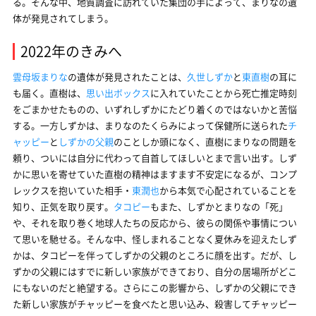
る。そんな中、地質調査に訪れていた集団の手によって、まりなの遺
体が発見されてしまう。
2022年のきみへ
雲母坂まりな
の遺体が発見されたことは、
久世しずか
と
東直樹
の耳に
も届く。直樹は、
思い出ボックス
に入れていたことから死亡推定時刻
をごまかせたものの、いずれしずかにたどり着くのではないかと苦悩
する。一方しずかは、まりなのたくらみによって保健所に送られた
チ
ャッピー
と
しずかの父親
のことしか頭になく、直樹にまりなの問題を
頼り、ついには自分に代わって自首してほしいとまで言い出す。しず
かに思いを寄せていた直樹の精神はますます不安定になるが、コンプ
レックスを抱いていた相手・
東潤也
から本気で心配されていることを
知り、正気を取り戻す。
タコピー
もまた、しずかとまりなの「死」
や、それを取り巻く地球人たちの反応から、彼らの関係や事情につい
て思いを馳せる。そんな中、怪しまれることなく夏休みを迎えたしず
かは、タコピーを伴ってしずかの父親のところに顔を出す。だが、し
ずかの父親にはすでに新しい家族ができており、自分の居場所がどこ
にもないのだと絶望する。さらにこの影響から、しずかの父親にでき
た新しい家族がチャッピーを食べたと思い込み、殺害してチャッピー