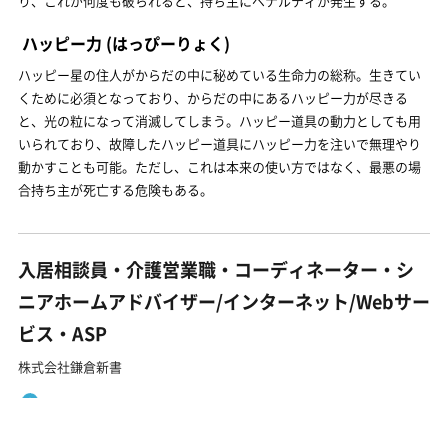
り、これが何度も破られると、持ち主にペナルティが発生する。
ハッピー力
(はっぴーりょく)
ハッピー星の住人がからだの中に秘めている生命力の総称。生きてい
くために必須となっており、からだの中にあるハッピー力が尽きる
と、光の粒になって消滅してしまう。ハッピー道具の動力としても用
いられており、故障したハッピー道具にハッピー力を注いで無理やり
動かすことも可能。ただし、これは本来の使い方ではなく、最悪の場
合持ち主が死亡する危険もある。
入居相談員・介護営業職・コーディネーター・シ
ニアホームアドバイザー/インターネット/Webサー
ビス・ASP
株式会社鎌倉新書
大阪府 大阪市
年収501万円～1,004万円