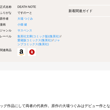
正式名称
DEATH NOTE
新着関連ガイド
ふりがな
ですのーと
原作者
大場 つぐみ
漫画
小畑 健
ジャンル
サスペンス
レーベル
集英社文庫(コミック版)(
集英社
)
/
愛蔵版コミックス(
集英社
)
/
ジャ
ンプコミックス(
集英社
)
関連商品
ッグ作品にして両者の代表作。原作の大場つぐみはデビュー作と