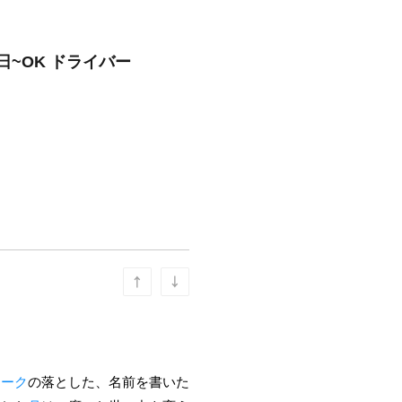
日~OK ドライバー
ューク
の落とした、名前を書いた