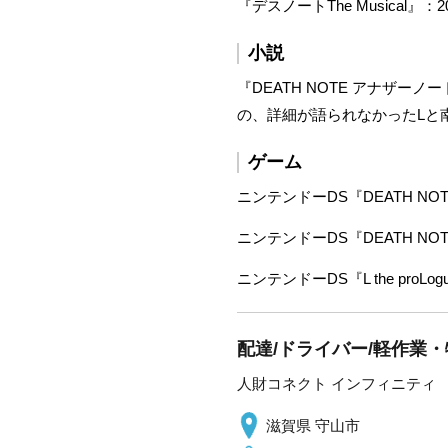
『デスノートThe Musical』
小説
『DEATH NOTE アナザー
の、詳細が語られなかったLと
ゲーム
ニンテンドーDS『DEATH NO
ニンテンドーDS『DEATH NO
ニンテンドーDS『L the proLog
配達/ドライバー/軽作業・
人財コネクト インフィニティ
滋賀県 守山市