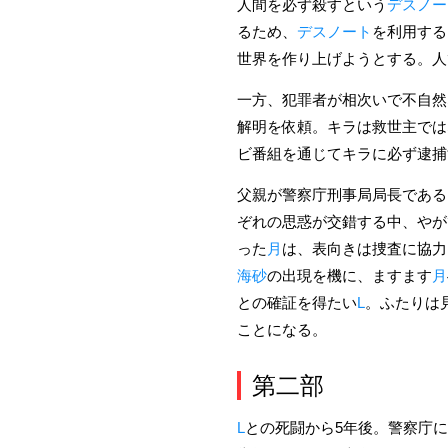
人間を必ず殺すという
デスノー
るため、
デスノート
を利用する
世界を作り上げようとする。人
一方、犯罪者が相次いで不自然
解明を依頼。キラは救世主では
ビ番組を通じてキラに必ず逮捕
父親が警察庁刑事局局長である
ぞれの思惑が交錯する中、やが
った
月
は、表向きは捜査に協力
海砂
の出現を機に、ますます
月
との確証を得たい
L
。ふたりは
ことになる。
第二部
L
との死闘から5年後。警察庁