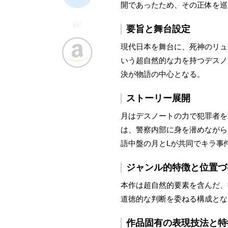
開であったため、その正体を巡
EC
要旨と舞台設定
現代日本を舞台に、死神のリュ
いう超自然的な力を持つデスノ
決が物語の中心となる。
ストーリー展開
月はデスノートの力で犯罪者を
は、警察内部に身を潜めながら
語中盤の月とLが共同でキラ事
ジャンル的特徴と位置づ
本作は超自然的要素を含んだ、
道徳的な判断を委ねる構成とな
作品固有の表現技法と特