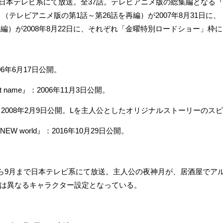
6月まで日本テレビ系にて放送。全37話。テレビアニメ版の総集編とな
テレビアニメ版の第1話～第26話を再編）が2007年8月31日に、『DE
再編）が2008年8月22日に、それぞれ「金曜特別ロードショー」枠
6年6月17日公開。
t name』：2006年11月3日公開。
WorLd』：2008年2月9日公開。Lを主人公としたオリジナルストーリーの
e NEW world』：2016年10月29日公開。
月から9月まで日本テレビ系にて放送。主人公の夜神月が、居酒屋でア
は異なるキャラクター設定となっている。