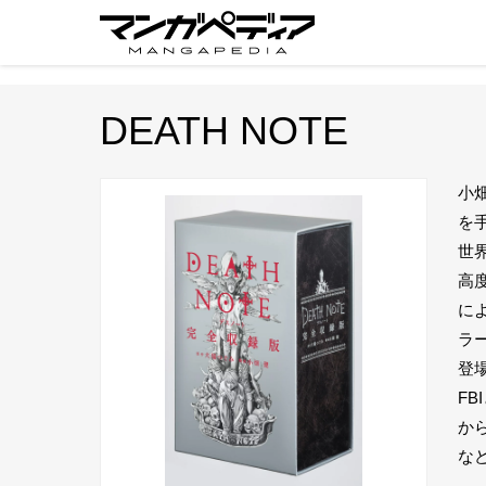
DEATH NOTE
小
を
世
高
に
ラ
登
F
か
な