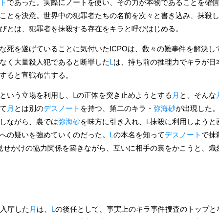
ト
であった。実際にノートを使い、その力が本物であることを確
ことを決意。世界中の犯罪者たちの名前を次々と書き込み、抹殺
びとは、犯罪者を抹殺する存在をキラと呼びはじめる。
な死を遂げていることに気付いたICPOは、数々の難事件を解決し
なく大量殺人犯であると断罪した
L
は、持ち前の推理力でキラが日
すると宣戦布告する。
という立場を利用し、
L
の正体を突き止めようとする
月
と、そんな
て
月
とは別の
デスノート
を持つ、第二のキラ・
弥海砂
が出現した
しながら、裏では
弥海砂
を味方に引き入れ、
L
抹殺に利用しようと
への疑いを強めていくのだった。
L
の本名を知って
デスノート
で抹
見せかけの協力関係を築きながら、互いに相手の裏をかこうと、熾
に入庁した
月
は、
L
の後任として、事実上のキラ事件捜査のトップと