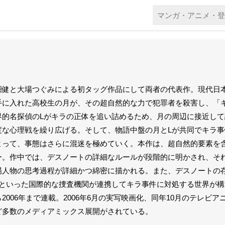
畑健と大場つぐみによる初タッグ作品にして両者の代表作。現代日
手に入れた高校生の月が、その超自然的な力で犯罪者を殺害し、「
界的名探偵のLがキラの正体を追い詰めるため、月の周辺に接近し
度な心理戦を繰り広げる。そして、物語中盤の月とLが共同でキラ
よって、事態はさらに混迷を極めていく。本作は、超自然的要素を
ー。作中では、デスノートの詳細なルールが段階的に明かされ、そ
場人物の思考過程が詳細かつ綿密に描かれる。また、デスノートの存
BIといった国際的な捜査機関が連携してキラ事件に対処する世界が構
ら2006年まで連載。2006年6月の実写映画化、同年10月のテレ
ど多数のメディアミックス展開がされている。