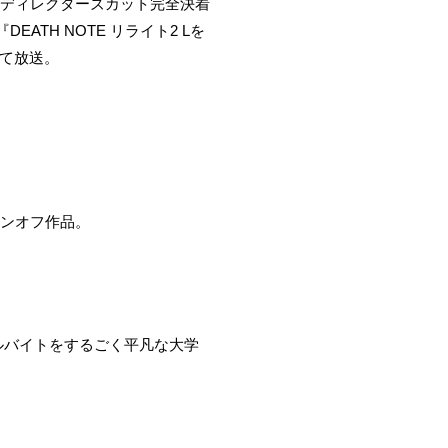
る『ディレクターズカット完全決着
ATH NOTE リライト2 Lを
にて放送。
スピンオフ作品。
ルバイトをするごく平凡な大学