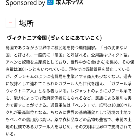
Sponsored by
場所
ヴィクトニア帝国
(ゔぃくとにあていこく)
島国でありながら世界中に植民地を持つ覇権国家。「日の沈まない
国」と評され、一般的に「帝国」と呼ばれる。公用語はヴィクト語。
アヘンと奴隷を主産業としており、世界中から金(きん)を集め、その保
有量は300トンともいわれている。現在では奴隷貿易を禁止している
が、グレシャムのように密貿易を生業とする商人も少なくない。過去
に奴隷として連れてこられたガブール人も世代を超え、「ガブール系
ヴィクトニア人」となる者もいる。レジャットのようにガブール系で
も、能力によっては政府関係者にもなれるなど、民族による差別も実
力で覆すことができる。通貨単位は「ベルク」で、紙幣の10,000ベル
ク札が最高単位となる。ちなみに世界の基軸通貨として辺境の土地で
もベルクの信用度は高い。薬や衣料品などの品物も豊富で、未開の土
地の民族であるガブール人をはじめ、その文明は世界中で支持されて
いる。