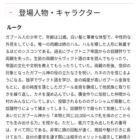
登場人物・キャラクター
ルーク
ガブール人の少年で、年齢は12歳。白い髪と華奢な体型で、中性的な
外見をしている。唯一の肉親は姉のハル。ハルを模した人形に執着す
るほどのシスコンである。過去にヴィクトニア帝国からの奴隷狩りで
両親を失った。生前の両親からヴィクト語の本を読んでもらったり、
帝国の文化や文明を教えてもらったりしていた。両親の死後、信仰の
対象となったガブール神の役の立たなさを呪い、カネの力を信じるよ
うになる。独学でヴィクト語を学び、金の純度が高いガブール金貨を
もとに、金の純度を落としたガブール金貨を錬成して他民族と取り引
きを繰り返し、カネを溜め込んでいる。贋金作りに加担した仲間から
村のみんなにバレてしまい、投獄されるもののグレシャムが扇動した
奴隷狩りによって捕まってしまう。奴隷狩りで殴られて気絶している
あいだにガブール神から「本物と同じ10,000ベルク札を体のどこから
でも生み出せる力」を授かる。ただし、能力で生み出した札の番号
は、すべて同じである。非常に頭の回転が速く、商談や駆け引きに長
けており、自分の要求を通す際には相手のメリットも提示して納得さ