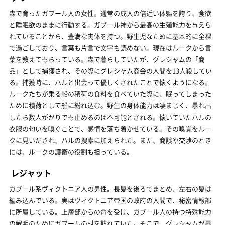
森で育ったガブール人の女性。通常の成人の倍近い体軀を誇り、食欲
と睡眠欲のままに行動する。ガブール神から最高の生殖能力を与えら
れていることから、豊満な肉体を持つ。野生児なために基本的に全裸
で過ごしており、言葉も片言で文字も読めない。現在はルークから言
葉を教えてもらっている。森で暮らしていたが、グレシャムの「商
品」として捕獲され、その際にグレシャム商会の人間を13人殺してい
る。捕獲時に、ハルと出会って優しくされたことで懐くようになる。
ルークたちが乗る船の積荷の食料を食べていた際に、眠ってしまった
ために積荷として船に紛れ込む。野生の身体能力は凄まじく、暴れ出
したら数人ががりでも止めるのは不可能とされる。懐いていたハルの
衣服の匂いを嗅ぐことで、感情を落ち着かせている。その嗅覚をルー
クに見いだされ、ハルの捜索に加えられた。また、商談や交渉のとき
には、ルークの護衛の役割も担っている。
レジャット
ガブール系ヴィクトニア人の男性。長髪を後ろでまとめ、左右の髪は
編み込んでいる。実はヴィクトニア帝国の政府の人間で、秘密情報部
に所属している。上層部からの命を受け、ガブール人の持つ特殊能力
の解明のためにガブールの村を訪れていた。そこで、グレシャムが扇