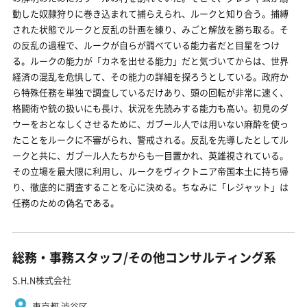
動した奴隷狩りに巻き込まれて捕らえられ、ルークと知り合う。捕縛
された状態でルークと反乱の計画を練り、みごと解放を勝ち取る。そ
の反乱の過程で、ルークが自らが調べている能力者だと目星をつけ
る。ルークの能力が「カネを出せる能力」だと気づいてからは、世界
経済の混乱を危惧して、その能力の詳細を探ろうとしている。政府か
ら特殊任務を単独で調査しているだけあり、頭の回転が非常に速く、
格闘術や銃の扱いにも長け、状況を先読みする能力も高い。初見のダ
ウーをおとなしくさせるために、ガブール人では用いない麻酔を使っ
たことをルークに不審がられ、警戒される。反乱を先導したとしてル
ークと共に、ガブール人たちからも一目置かれ、英雄視されている。
その立場を最大限に利用し、ルークをヴィクトニア帝国本土に持ち帰
り、徹底的に調査することを心に決める。ちなみに「レジャット」は
任務のための偽名である。
総務・事務スタッフ/その他コンサルティング系
S.H.N株式会社
東京都 渋谷区