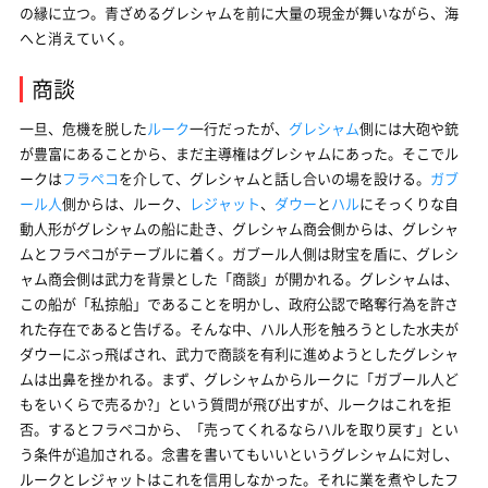
の縁に立つ。青ざめるグレシャムを前に大量の現金が舞いながら、海
へと消えていく。
商談
一旦、危機を脱した
ルーク
一行だったが、
グレシャム
側には大砲や銃
が豊富にあることから、まだ主導権はグレシャムにあった。そこでル
ークは
フラペコ
を介して、グレシャムと話し合いの場を設ける。
ガブ
ール人
側からは、ルーク、
レジャット
、
ダウー
と
ハル
にそっくりな自
動人形がグレシャムの船に赴き、グレシャム商会側からは、グレシャ
ムとフラペコがテーブルに着く。ガブール人側は財宝を盾に、グレシ
ャム商会側は武力を背景とした「商談」が開かれる。グレシャムは、
この船が「私掠船」であることを明かし、政府公認で略奪行為を許さ
れた存在であると告げる。そんな中、ハル人形を触ろうとした水夫が
ダウーにぶっ飛ばされ、武力で商談を有利に進めようとしたグレシャ
ムは出鼻を挫かれる。まず、グレシャムからルークに「ガブール人ど
もをいくらで売るか?」という質問が飛び出すが、ルークはこれを拒
否。するとフラペコから、「売ってくれるならハルを取り戻す」とい
う条件が追加される。念書を書いてもいいというグレシャムに対し、
ルークとレジャットはこれを信用しなかった。それに業を煮やしたフ