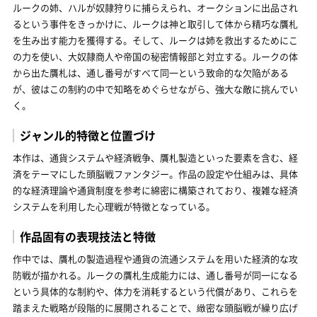
ルークの姉、ハルが奴隷狩りに捕らえられ、オークションに出品され
るという事件をきっかけに、ルークは神と取引して体から精巧な贋札
を生み出す能力を獲得する。そして、ルークは姉を救出するためにこ
の力を使い、大奴隷商人や帝国の秘密情報部と対立する。ルークの体
から出た贋札は、通し番号がすべて同一という致命的な欠陥がある
が、彼はこの制約の中で知略をめぐらせながら、強大な敵に挑んでい
く。
ジャンル的特徴と位置づけ
本作は、通貨システムや経済戦争、贋札製造といった要素を含む、経
済をテーマにした頭脳戦ファンタジー。作品の設定や仕組みは、具体
的な経済理論や通貨制度を参考に綿密に構築されており、複雑な経済
システムを利用した心理戦が特徴となっている。
作品固有の表現技法と特徴
作中では、贋札の製造過程や通貨の流通システムを用いた経済的な攻
防戦が描かれる。ルークの贋札生成能力には、通し番号が同一になる
という具体的な制約や、体力を消耗するという代償があり、これらを
踏まえた戦略が段階的に展開されることで、緻密な頭脳戦が繰り広げ