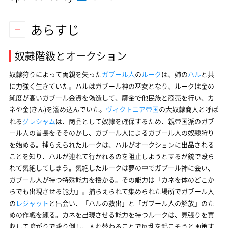
あらすじ
奴隷階級とオークション
奴隷狩りによって両親を失った
ガブール人
の
ルーク
は、姉の
ハル
と共
に力強く生きていた。ハルはガブール神の巫女となり、ルークは金の
純度が高いガブール金貨を偽造して、贋金で他民族と商売を行い、カ
ネや金(きん)を溜め込んでいた。
ヴィクトニア帝国
の大奴隷商人と呼ば
れる
グレシャム
は、商品として奴隷を確保するため、親帝国派のガブ
ール人の首長をそそのかし、ガブール人によるガブール人の奴隷狩り
を始める。捕らえられたルークは、ハルがオークションに出品される
ことを知り、ハルが連れて行かれるのを阻止しようとするが銃で殴ら
れて気絶してしまう。気絶したルークは夢の中でガブール神に会い、
ガブール人が持つ特殊能力を授かる。その能力は「カネを体のどこか
らでも出現させる能力」。捕らえられて集められた場所でガブール人
の
レジャット
と出会い、「ハルの救出」と「ガブール人の解放」のた
めの作戦を練る。カネを出現させる能力を持つルークは、見張りを買
収して暗がりで殴り倒し、入れ替わることで反乱を起こそうと画策す