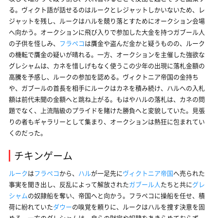
る。ヴィクト語が話せるのはルークとレジャットしかいないため、レ
ジャットを残し、ルークはハルを競り落とすためにオークション会場
へ向かう。オークションに飛び入りで参加した大金を持つガブール人
の子供を怪しみ、
フラペコ
は贋金や盗んだ金かと疑うものの、ルーク
の機転で贋金の疑いが晴れる。一方、オークションを主催した強欲な
グレシャムは、カネを惜しげもなく使うこの少年の出現に落札金額の
高騰を予感し、ルークの参加を認める。ヴィクトニア帝国の金持ち
や、ガブールの首長を相手にルークはカネを積み続け、ハルへの入札
額は前代未聞の金額へと跳ね上がる。もはやハルの落札は、カネの問
題でなく、上流階級のプライドを賭けた勝負へと変貌していた。見張
りの者もギャラリーとして集まり、オークションは熱狂に包まれてい
くのだった。
チキンゲーム
ルーク
は
フラペコ
から、
ハル
が一足先に
ヴィクトニア帝国
へ売られた
事実を聞き出し、反乱によって解放された
ガブール人
たちと共に
グレ
シャム
の奴隷船を奪い、帝国へと向かう。フラペコに操船を任せ、積
荷に紛れていた
ダウー
の嗅覚を頼りに、ルークはハルを捜す決意を固
める。一方のグレシャムは、自らの財宝や奴隷をあきらめておらず、