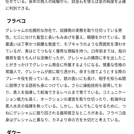
任せている。長年の商人の経験から、試金石を使えば金の純度を正確
に判別できる。
フラペコ
グレシャムの右腕的な存在で、奴隷商の実務を取り仕切っている男
性。七三に分けた髪型と長いもみあげを蓄え、眼鏡をかけている。言
葉遣いは丁寧かつ弱腰な態度で、モブキャラのような雰囲気を漂わせ
ているが、実はとてつもなく優秀な頭脳を持つ。15年前までは、船の
積荷を狙うちんけな泥棒だったが、グレシャムの積荷に手を出したこ
とがきっかけでグレシャム商会に所属するようになる。慎重な性格の
常識人で、グレシャムが欲に取り憑かれ、命すら捨てようとする際の
ブレーキ役を担っている。また、銃の扱いにも長け、相手を知らぬ間
に説得させる話術も身につけている。さらに操船技術も習得してお
り、素人を指導して航海できるレベルまで育てている。コミュニケー
ション能力も高く、オークションの運営を取り仕切ったり、航海中は
素人水夫の指揮を執っている。しかし、なんでもこなせるために、つ
ねにグレシャムに振り回される器用貧乏なところがある。フラペコ自
身はグレシャムと異なり、カネより命の方を大切だと考えている。
ダウー