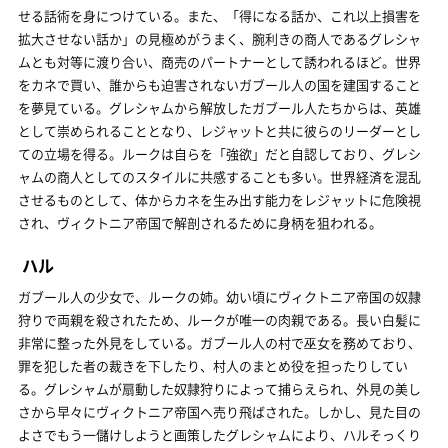
せる話術を身につけている。また、「得になる話か、これ以上損害を
拡大させない話か」の見極めがうまく、腕利きの商人であるグレシャ
ムとも対等に渡り合い、商売のパートナーとして誘われるほど。世界
をカネで買い、誰からも迫害されないガブール人の国を建国すること
を夢見ている。グレシャムから解放したガブール人たちからは、英雄
として崇められることとなり、レジャットと共に彼らのリーダーとし
ての立場を得る。ルークは自らを「強欲」だと自認しており、グレシ
ャムの商人としてのスタイルに共感することも多い。世界経済を混乱
させるものとして、体からカネを生み出す能力をレジャットに危険視
され、ヴィクトニア帝国で解剖されるために身柄を狙われる。
ハル
ガブール人の少女で、ルークの姉。幼い頃にヴィクトニア帝国の奴隷
狩りで両親を殺されたため、ルークが唯一の肉親である。長い白髪に
非常に整った外見をしている。ガブール人の村で巫女を務めており、
罪を犯した者の裁きを下したり、村人のまとめ役を担ったりしてい
る。グレシャムが扇動した奴隷狩りによって捕らえられ、外見の美し
さから早々にヴィクトニア帝国へ売り飛ばされた。しかし、見た目の
よさでもう一儲けしようと画策したグレシャムにより、ハルそっくり