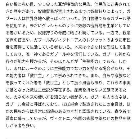
白い髪と赤い目、少し尖った耳が特徴的な民族。他民族に迫害されて
きた歴史があり、奴隷貿易が禁止されるまでは奴隷狩りによって、ガ
ブール人は世界各地へ散らばっていった。独自言語であるガブール語
を使用する。未だにグレシャムのように奴隷の密貿易を生業としてい
る者がいるため、奴隷狩りの脅威に晒され続けている。一方で、親帝
国派の首長や、ガブール系ヴィクトニア人のレジャットのように市民
権を獲得して生活している者もいる。本来は小さな村を形成して生活
しており、唯一神であるガブール神を信仰している。ガブール神から
各々が能力を授かるが、そのほとんどが「生殖能力」である。しか
し、まれにルークのように生殖能力でない力を授かる場合があり、そ
の能力者は「救世主」として崇められてきた。また、自らや家族など
を救ってくれた者を「救世主」として扱う風習もあり、これらの事実
が基となった救世主伝説が存在する。産業を持たない民族であるた
め、カネの本来の使い方を知らない者が多い。ガブール人のカネは、
ガブール金貨と呼ばれており、ほぼ純金で製造されたこの金貨は、ほ
かの民族からは非常に価値のあるカネだと認識されている。森や谷で
質素に暮らしているが、ヴィクトニア帝国の衣服や薬などの物品を欲
しがる者も多い。