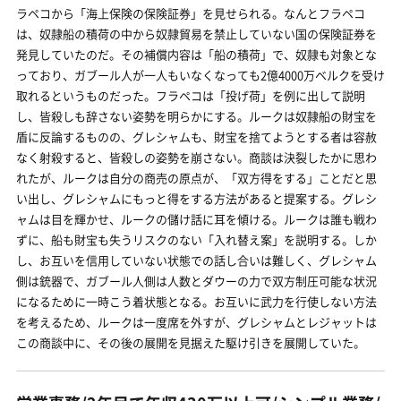
ラペコから「海上保険の保険証券」を見せられる。なんとフラペコ
は、奴隷船の積荷の中から奴隷貿易を禁止していない国の保険証券を
発見していたのだ。その補償内容は「船の積荷」で、奴隷も対象とな
っており、ガブール人が一人もいなくなっても2億4000万ベルクを受け
取れるというものだった。フラペコは「投げ荷」を例に出して説明
し、皆殺しも辞さない姿勢を明らかにする。ルークは奴隷船の財宝を
盾に反論するものの、グレシャムも、財宝を捨てようとする者は容赦
なく射殺すると、皆殺しの姿勢を崩さない。商談は決裂したかに思わ
れたが、ルークは自分の商売の原点が、「双方得をする」ことだと思
い出し、グレシャムにもっと得をする方法があると提案する。グレシ
ャムは目を輝かせ、ルークの儲け話に耳を傾ける。ルークは誰も戦わ
ずに、船も財宝も失うリスクのない「入れ替え案」を説明する。しか
し、お互いを信用していない状態での話し合いは難しく、グレシャム
側は銃器で、ガブール人側は人数とダウーの力で双方制圧可能な状況
になるために一時こう着状態となる。お互いに武力を行使しない方法
を考えるため、ルークは一度席を外すが、グレシャムとレジャットは
この商談中に、その後の展開を見据えた駆け引きを展開していた。