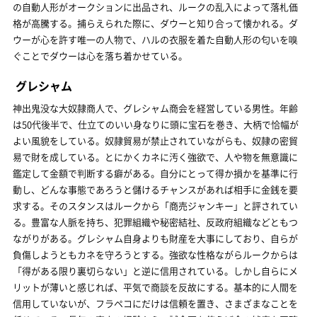
の自動人形がオークションに出品され、ルークの乱入によって落札価
格が高騰する。捕らえられた際に、ダウーと知り合って懐かれる。ダ
ウーが心を許す唯一の人物で、ハルの衣服を着た自動人形の匂いを嗅
ぐことでダウーは心を落ち着かせている。
グレシャム
神出鬼没な大奴隷商人で、グレシャム商会を経営している男性。年齢
は50代後半で、仕立てのいい身なりに頭に宝石を巻き、大柄で恰幅が
よい風貌をしている。奴隷貿易が禁止されていながらも、奴隷の密貿
易で財を成している。とにかくカネに汚く強欲で、人や物を無意識に
鑑定して金額で判断する癖がある。自分にとって得か損かを基準に行
動し、どんな事態であろうと儲けるチャンスがあれば相手に金銭を要
求する。そのスタンスはルークから「商売ジャンキー」と評されてい
る。豊富な人脈を持ち、犯罪組織や秘密結社、反政府組織などともつ
ながりがある。グレシャム自身よりも財産を大事にしており、自らが
負傷しようともカネを守ろうとする。強欲な性格ながらルークからは
「得がある限り裏切らない」と逆に信用されている。しかし自らにメ
リットが薄いと感じれば、平気で商談を反故にする。基本的に人間を
信用していないが、フラペコにだけは信頼を置き、さまざまなことを