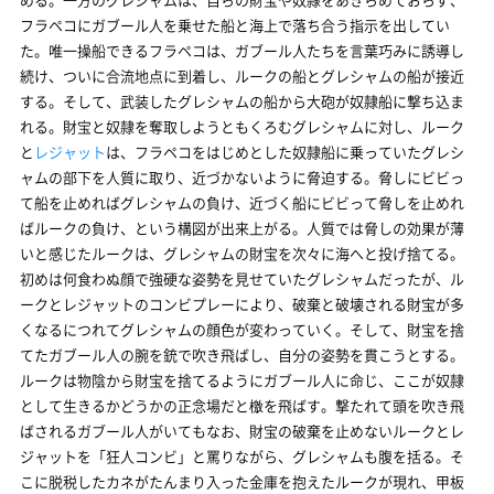
フラペコにガブール人を乗せた船と海上で落ち合う指示を出してい
た。唯一操船できるフラペコは、ガブール人たちを言葉巧みに誘導し
続け、ついに合流地点に到着し、ルークの船とグレシャムの船が接近
する。そして、武装したグレシャムの船から大砲が奴隷船に撃ち込ま
れる。財宝と奴隷を奪取しようともくろむグレシャムに対し、ルーク
と
レジャット
は、フラペコをはじめとした奴隷船に乗っていたグレシ
ャムの部下を人質に取り、近づかないように脅迫する。脅しにビビっ
て船を止めればグレシャムの負け、近づく船にビビって脅しを止めれ
ばルークの負け、という構図が出来上がる。人質では脅しの効果が薄
いと感じたルークは、グレシャムの財宝を次々に海へと投げ捨てる。
初めは何食わぬ顔で強硬な姿勢を見せていたグレシャムだったが、ル
ークとレジャットのコンビプレーにより、破棄と破壊される財宝が多
くなるにつれてグレシャムの顔色が変わっていく。そして、財宝を捨
てたガブール人の腕を銃で吹き飛ばし、自分の姿勢を貫こうとする。
ルークは物陰から財宝を捨てるようにガブール人に命じ、ここが奴隷
として生きるかどうかの正念場だと檄を飛ばす。撃たれて頭を吹き飛
ばされるガブール人がいてもなお、財宝の破棄を止めないルークとレ
ジャットを「狂人コンビ」と罵りながら、グレシャムも腹を括る。そ
こに脱税したカネがたんまり入った金庫を抱えたルークが現れ、甲板