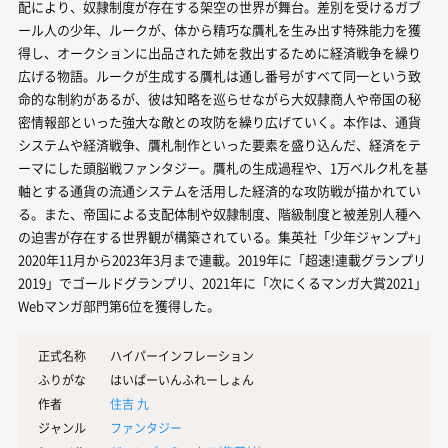
配により、奴隷制度が存在する架空の世界が舞台。差別を受けるガブ
ール人の少年、ルークが、体から精巧な贋札を生み出す特殊能力を獲
得し、オークションに出品された姉を救出するために経済戦争を繰り
広げる物語。ルークが生成する贋札は通し番号がすべて同一という致
命的な制約があるが、彼は知略を巡らせながら大奴隷商人や帝国の秘
密情報部といった強大な敵との攻防を繰り広げていく。本作は、通貨
システムや経済戦争、贋札制作といった要素を盛り込んだ、経済をテ
ーマにした頭脳戦ファンタジー。贋札の生成過程や、1万ベルク札を基
軸とする通貨の流通システムを活用した経済的な攻防戦が描かれてい
る。また、帝国による支配体制や奴隷制度、階級制度と被差別人種へ
の迫害が存在する世界観が構築されている。集英社「少年ジャンプ+」
2020年11月から2023年3月まで連載。2019年に「超速!連載グランプリ
2019」でゴールドグランプリ、2021年に「次にくるマンガ大賞2021」
Webマンガ部門第6位を獲得した。
正式名称
ハイパーインフレーション
ふりがな
はいぱーいんふれーしょん
作者
住吉 九
ジャンル
ファンタジー