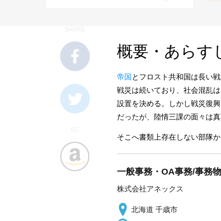
SHARE
概要・あらす
帝国
とフロスト共和国は長い戦
戦災は続いており、社会混乱は
設置を決める。しかし戦災復興
だったが、陸情三課の面々は真
EC
そこへ書類上存在しない部隊か
一般事務・OA事務/事務
株式会社アネックス
北海道 千歳市