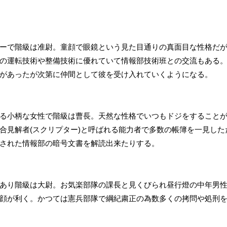
ーで階級は准尉。童顔で眼鏡という見た目通りの真面目な性格だ
の運転技術や整備技術に優れていて情報部技術班との交流もある
があったが次第に仲間として彼を受け入れていくようになる。
る小柄な女性で階級は曹長。天然な性格でいつもドジをすること
合見解者(スクリプター)と呼ばれる能力者で多数の帳簿を一見し
された情報部の暗号文書を解読出来たりする。
あり階級は大尉。お気楽部隊の課長と見くびられ昼行燈の中年男
顔が利く。かつては憲兵部隊で綱紀粛正の為数多くの拷問や処刑