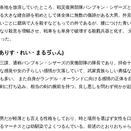
各地を放浪していたところ、戦災復興部隊パンプキン・シザーズと
る大きな縫合跡を初めとして体全体に無数の傷跡がある大男。外
いごとに臆病で人を殺すなどもっての外であるが、腰につけた青
なり殺意を増幅させ、戦車をも単身で破壊する殺戮兵器と化す。 
とった。
(ありす・れい・まるゔぃん)
三課、通称パンプキン・シザーズの実働部隊の隊長であり、拝命
な感覚や女の子らしい感情が欠落していて、武家貴族らしい勇猛
も多い。 また自身がランデル・オーランドに向ける感情の正体を
剣に打ち込み、相当の剣の腕前を持つ。良し悪しを問わず何かが
男だが軽薄とも言える性格をしており、時と場所を選ばず女性を
るマーチスとは幼馴染でよくつるんでいる。前述のとおりおちゃ