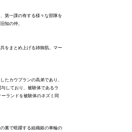
し、第一課の有する様々な部隊を
は旧知の仲。
れ共をまとめ上げる姉御肌。マー
献したカウプランの高弟であり、
関与しており、被験体であるラ
オーランドを被験体のネズミ同
国の裏で暗躍する組織銀の車輪の