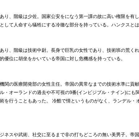
あり、階級は少佐。国家公安をになう第一課の故に高い権限を有
として人命すら犠牲にする冷徹な部分を持っている。ハンクスと
あり、階級は技術中尉。長身で巨乳の女性であり、技術班の荒く
的優位に胡坐をかいている帝国に対し危機感を持っている。
機関の医療開発部の女性主任。帝国の異常なまでの技術水準に貢
ル・オーランドの過去や不可視の9番(インビジブル・ナイン)にも
術を行うこともあった。 冷酷で情というものがなく、ランデル・
ジネスや武術、社交に至るまで非の打ちどころの無い美男子。帝