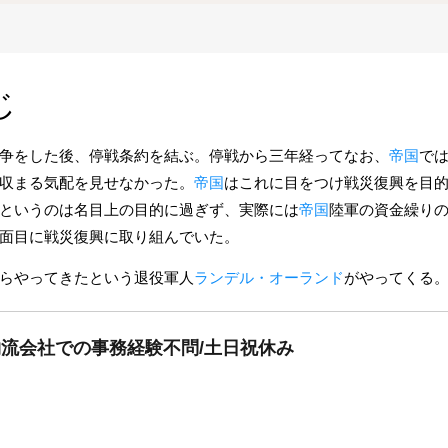
じ
争をした後、停戦条約を結ぶ。停戦から三年経ってなお、
帝国
で
収まる気配を見せなかった。
帝国
はこれに目をつけ戦災復興を目
というのは名目上の目的に過ぎず、実際には
帝国
陸軍の資金繰り
面目に戦災復興に取り組んでいた。
らやってきたという退役軍人
ランデル・オーランド
がやってくる
物流会社での事務経験不問/土日祝休み