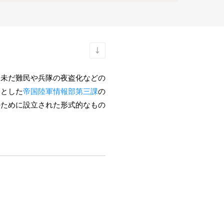
は未だ難民や兵隊の夜盗化などの
的とした
帝国陸軍情報部第三課
の
のために設立された形式的なもの
。