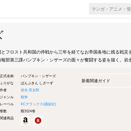
ズ
国とフロスト共和国の停戦から三年を経てなお帝国各地に残る戦災
情報部第三課パンプキン・シザーズの面々が奮闘する姿を描く。岩
正式名称
パンプキン・シザーズ
新着関連ガイド
ふりがな
ぱんぷきん しざーず
作者
岩永 亮太郎
ジャンル
戦争
レーベル
KCデラックス(
講談社
)
巻数
既刊24巻
関連商品