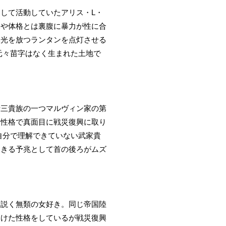
して活動していたアリス・L・
見や体格とは裏腹に暴力が性に合
い光を放つランタンを点灯させる
元々苗字はなく生まれた土地で
十三貴族の一つマルヴィン家の第
な性格で真面目に戦災復興に取り
自分で理解できていない武家貴
起きる予兆として首の後ろがムズ
口説く無類の女好き。同じ帝国陸
らけた性格をしているが戦災復興