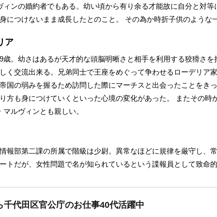
ヴィンの婚約者でもある。幼い頃から有り余る才能故に自分と対等
身につけないまま成長したとのこと。 その為か時折子供のような
リア
9歳。幼さはあるが天才的な頭脳明晰さと相手を利用する狡猾さを
しく交流出来る。兄弟同士で王座をめぐって争わせるローデリア
帝国の弱みを握るため訪問した際にマーチスと出会ったことをき
り方も身につけていくといった心境の変化があった。 またその時
・マルヴィンとも親しい。
情報部第二課の所属で階級は少尉。異常なほどに規律を厳守し、
ートだが、女性問題で名が知られているという諜報員として致命
から千代田区官公庁のお仕事40代活躍中