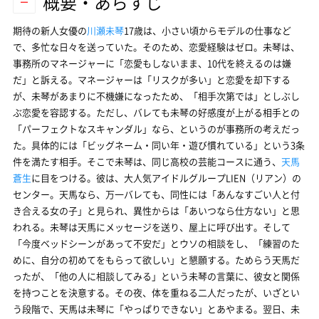
概要・あらすじ
期待の新人女優の
川瀬未琴
17歳は、小さい頃からモデルの仕事など
で、多忙な日々を送っていた。そのため、恋愛経験はゼロ。未琴は、
事務所のマネージャーに「恋愛もしないまま、10代を終えるのは嫌
だ」と訴える。マネージャーは「リスクが多い」と恋愛を却下する
が、未琴があまりに不機嫌になったため、「相手次第では」としぶし
ぶ恋愛を容認する。ただし、バレても未琴の好感度が上がる相手との
「パーフェクトなスキャンダル」なら、というのが事務所の考えだっ
た。具体的には「ビッグネーム・同い年・遊び慣れている」という3条
件を満たす相手。そこで未琴は、同じ高校の芸能コースに通う、
天馬
蒼生
に目をつける。彼は、大人気アイドルグループLIEN（リアン）の
センター。天馬なら、万一バレても、同性には「あんなすごい人と付
き合える女の子」と見られ、異性からは「あいつなら仕方ない」と思
われる。未琴は天馬にメッセージを送り、屋上に呼び出す。そして
「今度ベッドシーンがあって不安だ」とウソの相談をし、「練習のた
めに、自分の初めてをもらって欲しい」と懇願する。ためらう天馬だ
ったが、「他の人に相談してみる」という未琴の言葉に、彼女と関係
を持つことを決意する。その夜、体を重ねる二人だったが、いざとい
う段階で、天馬は未琴に「やっぱりできない」とあやまる。翌日、未