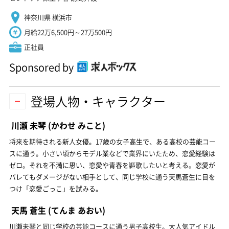
神奈川県 横浜市
月給22万6,500円～27万500円
正社員
Sponsored by
登場人物・キャラクター
川瀬 未琴
(かわせ みこと)
将来を期待される新人女優。17歳の女子高生で、ある高校の芸能コー
スに通う。小さい頃からモデル業などで業界にいたため、恋愛経験は
ゼロ。それを不満に思い、恋愛や青春を謳歌したいと考える。恋愛が
バレてもダメージがない相手として、同じ学校に通う天馬蒼生に目を
つけ「恋愛ごっこ」を試みる。
天馬 蒼生
(てんま あおい)
川瀬未琴と同じ学校の芸能コースに通う男子高校生。大人気アイドル