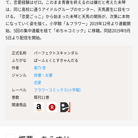
て、恋愛経験はゼロ。このまま青春を終えるのは嫌だと考えた未琴
は、同じ高校に通うアイドルグループのセンター、天馬蒼生に目をつ
ける。「恋愛ごっこ」から始まった未琴と天馬の関係が、次第に本物
になっていく姿を描く。小学館「＆フラワー」2019年12号より連載開
始、5回の集中連載を経て「めちゃコミック」に移籍。同誌2019年9月
5日より配信を開始。
正式名称
パーフェクトスキャンダル
ふりがな
ぱーふぇくとすきゃんだる
作者
菊乃 杏
ジャンル
俳優・女優
恋愛
レーベル
フラワーコミックス(
小学館
)
巻数
既刊11巻
関連商品