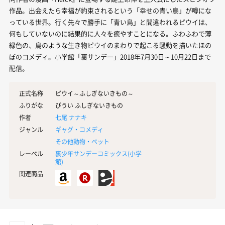
作品。出会えたら幸福が約束されるという「幸せの青い鳥」が噂にな
っている世界。行く先々で勝手に「青い鳥」と間違われるピウイは、
何もしていないのに結果的に人々を癒やすことになる。ふわふわで薄
緑色の、鳥のような生き物ピウイのまわりで起こる騒動を描いたほの
ぼのコメディ。小学館「裏サンデー」2018年7月30日～10月22日まで
配信。
正式名称
ピウイ～ふしぎないきもの～
ふりがな
ぴうい ふしぎないきもの
作者
七尾 ナナキ
ジャンル
ギャグ・コメディ
その他動物・ペット
レーベル
裏少年サンデーコミックス(
小学
館
)
関連商品