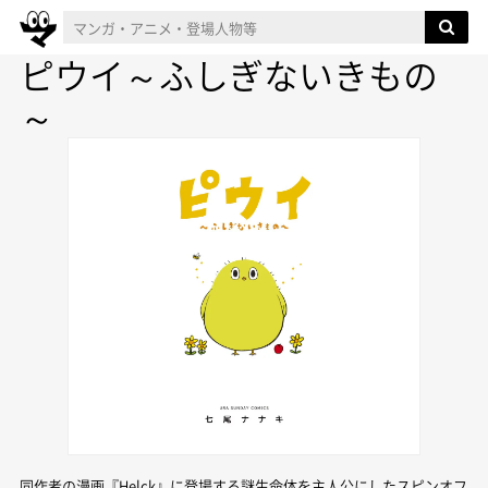
ピウイ～ふしぎないきもの
～
同作者の漫画『Helck』に登場する謎生命体を主人公にしたスピンオフ