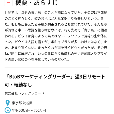
概要・あらすじ
世間では「幸せの青い鳥」のことが噂になっていた。その姿は不死鳥
のごとく神々しく、歌の音色はどんな楽器よりも美しいという。ま
た、もしも出会えたら幸福が約束されるとも言われていた。そんな噂
が流れる中、不思議な生き物ピウイは、行く先々で「青い鳥」に間違
われる。ピウイは鳥のようで鳥ではなく、フワフワで薄緑の生命体だ
った。ピウイは人語を話すが、ボキャブラリが多いわけではなく、ま
た、あまり賢くない。まったくわが道を行くピウイだったが、その行
動が勝手に解釈され、いつのまにかうぬぼれの強い寿司職人やプライ
ドの高い歌姫の心を浄化しているのだった。
「BtoBマーケティングリーダー」週3日リモート
可・転勤なし
株式会社トラックレコード
東京都 渋谷区
年収500万円～700万円