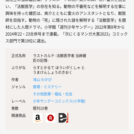
い、「法獣医学」の存在を知る。動物の不審死などを解明する仕事に
興味を持った健匠は、爽介とともに雷火のアシスタントとなり、獣医
師を目指す。動物の「死」に隠された謎を解明する「法獣医学」を題
材にした人間ドラマ。小学館「週刊少年サンデー」2022年第8号から
2024年22・23合併号まで連載。「次にくるマンガ大賞2023」コミック
ス部門で第19位に選出。
正式名称
ラストカルテ -法獣医学者 当麻健
匠の記憶-
ふりがな
らすとかるて ほういがくしゃ と
うまけんしょうのきおく
作者
浅山 わかび
ジャンル
推理・ミステリー
その他医療・福祉・社会
レーベル
少年サンデーコミックス(
小学館
)
巻数
既刊10巻
関連商品