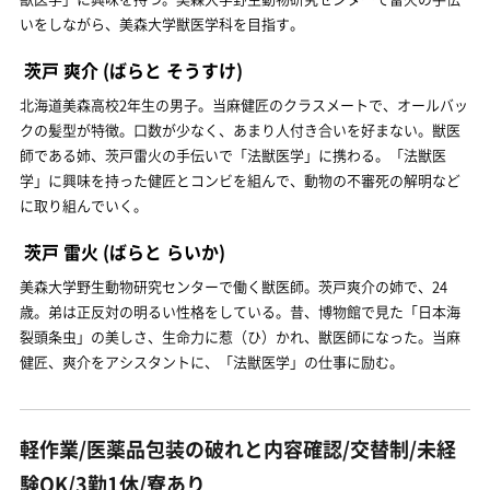
いをしながら、美森大学獣医学科を目指す。
茨戸 爽介
(ばらと そうすけ)
北海道美森高校2年生の男子。当麻健匠のクラスメートで、オールバッ
クの髪型が特徴。口数が少なく、あまり人付き合いを好まない。獣医
師である姉、茨戸雷火の手伝いで「法獣医学」に携わる。「法獣医
学」に興味を持った健匠とコンビを組んで、動物の不審死の解明など
に取り組んでいく。
茨戸 雷火
(ばらと らいか)
美森大学野生動物研究センターで働く獣医師。茨戸爽介の姉で、24
歳。弟は正反対の明るい性格をしている。昔、博物館で見た「日本海
裂頭条虫」の美しさ、生命力に惹（ひ）かれ、獣医師になった。当麻
健匠、爽介をアシスタントに、「法獣医学」の仕事に励む。
軽作業/医薬品包装の破れと内容確認/交替制/未経
験OK/3勤1休/寮あり