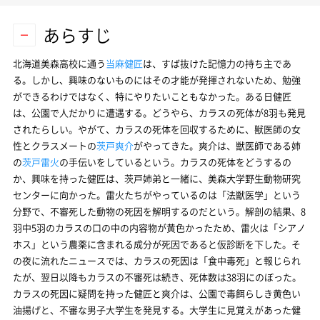
あらすじ
北海道美森高校に通う
当麻健匠
は、すば抜けた記憶力の持ち主であ
る。しかし、興味のないものにはその才能が発揮されないため、勉強
ができるわけではなく、特にやりたいこともなかった。ある日健匠
は、公園で人だかりに遭遇する。どうやら、カラスの死体が8羽も発見
されたらしい。やがて、カラスの死体を回収するために、獣医師の女
性とクラスメートの
茨戸爽介
がやってきた。爽介は、獣医師である姉
の
茨戸雷火
の手伝いをしているという。カラスの死体をどうするの
か、興味を持った健匠は、茨戸姉弟と一緒に、美森大学野生動物研究
センターに向かった。雷火たちがやっているのは「法獣医学」という
分野で、不審死した動物の死因を解明するのだという。解剖の結果、8
羽中5羽のカラスの口の中の内容物が黄色かったため、雷火は「シアノ
ホス」という農薬に含まれる成分が死因であると仮診断を下した。そ
の夜に流れたニュースでは、カラスの死因は「食中毒死」と報じられ
たが、翌日以降もカラスの不審死は続き、死体数は38羽にのぼった。
カラスの死因に疑問を持った健匠と爽介は、公園で毒餌らしき黄色い
油揚げと、不審な男子大学生を発見する。大学生に見覚えがあった健