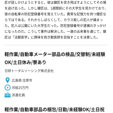
匠が話しかけようとすると、彼は健匠を突き飛ばすようにしてその場
を逃げ去った。しかし健匠は、1週間前にその大学生を見かけており、
彼の自転車の防犯登録番号を覚えていた。異常な記憶力を持つ健匠な
らではである。それからしばらくして、カラス殺しの犯人が捕まっ
た。犯人は公園にいた大学生だった。防犯登録番号が逮捕のきっかけ
になったのだ。こうして事件は解決した。一連の出来事を通じて、健
匠は「法獣医学」に興味を抱き獣医師を目指すことを決意した。
軽作業/自動車メーター部品の検品/交替制/未経験
OK/土日休み/寮あり
日研トータルソーシング株式会社
広島県 庄原市
月給25万円
派遣社員
軽作業/自動車部品の梱包/日勤/未経験OK/土日祝