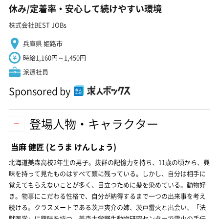
休み/定着率・安心して続けやすい環境
株式会社BEST JOBs
兵庫県 姫路市
時給1,160円～1,450円
派遣社員
Sponsored by
登場人物・キャラクター
当麻 健匠
(とうま けんしょう)
北海道美森高校2年生の男子。抜群の記憶力を持ち、11歳の頃から、興
味を持って見たものはすべて頭に残っている。しかし、自分は相手に
覚えてもらえないことが多く、目立つために髪を染めている。動物好
き。物事にこだわる性格で、自分が納得するまで一つの出来事を考え
続ける。クラスメートである茨戸爽介の姉、茨戸雷火と出会い、「法
獣医学」に興味を持つ。美森大学野生動物研究センターで雷火の手伝