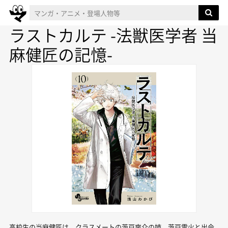
ラストカルテ -法獣医学者 当
麻健匠の記憶-
高校生の当麻健匠は、クラスメートの茨戸爽介の姉、茨戸雷火と出会