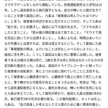
スマホでゲームをしながら運転していた。危険運転致死なら求刑は10
年。しかし過失致死なら執行猶予となる。自分が轢いた人間が生きて
いることを願う森田に対し、九条は「被害者は死んでいたほうがい
い」と言う。被害者の供述があると厄介だというのだ。そして九条は
「独り言」だと前置きし、森田に以下の指示を出す。「スマホは失く
したと言うこと」「飲み屋の領収書は全て捨てること」「サウナで酒
を完全に抜いてから出頭すること」。九条によれば、時間はあいてい
るが弁護士と出頭すれば、自首は成立するという。そして最後に九条
は「事情聴取の際は、よけいなことは何もしゃべらないように」と、
森田に念を押した。こうして森田は九条と共に警察に出頭した。被害
者である35歳の父親は死亡、5歳の息子は命に別状はなかったものの左
足切断の重症だった。九条は、森田のドライブレコーダーに映ってい
た被害者の自転車が、車とぶつかる前に倒れていたことに注目する。
そして被害者に心臓疾患があり、心臓発作で路上に倒れて死亡したあ
とに、車で轢かれた可能性があることをつき止めた。死体は「物」だ
から過失運転致死にならない。裁判の争点は、轢いた時の生死になる
と九条は考えていた。そして裁判が終わり、森田と九条は禁錮1年8か
月、執行猶予3年の判決を勝ち取る。この裁判結果に、ネットは炎上。
九条は、「自己保身しか考えないクズ人間のために働く悪徳弁護士」