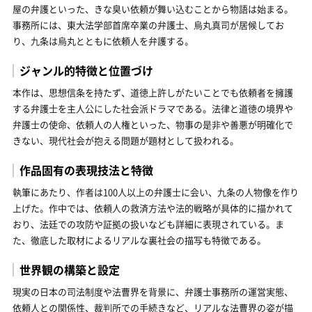
屋の弁護といった、きな臭い依頼が舞い込むことから物語は始まる。
事務所には、東大法学部首席卒業の弁護士、烏丸真司が居候してお
り、九条は烏丸とともに依頼人を弁護する。
ジャンル的特徴と位置づけ
本作は、思想信条を持たず、道徳上許しがたいことでも依頼者を擁護
する弁護士を主人公にした社会派ドラマである。法律と道徳の境界や
弁護士の使命、依頼人の人権といった、物事の是非や善悪が明確化で
きない、現代社会が抱える問題が題材として扱われる。
作品固有の表現技法と特徴
執筆にあたり、作者は100人以上の弁護士に会い、九条の人物像を作り
上げた。作中では、依頼人の救済方法や法的戦略が具体的に描かれて
おり、法廷での攻防や証拠の扱いなども詳細に表現されている。ま
た、徹底した取材によるリアルな裏社会の描写も特徴である。
世界観の構築と設定
現実の日本の司法制度や法曹界を背景に、弁護士事務所の運営実態、
依頼人との関係性、裁判所での手続きなど、リアルな法曹界の姿が描