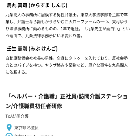
烏丸 真司
(からすま しんじ)
九条間人の事務所に居候する男性弁護士。東京大学法学部を主席で卒
業し、弁護士なら誰もがうらやむ四大ローファームの一つ、東村ゆう
ひ法律事務所に勤めるものの、1年で退社。「九条先生が面白い」とい
う理由で、九条法律事務所にいる変わり者。
壬生 憲剛
(みぶ けんご)
自動車整備会社社長の男性。全身にタトゥーを入れており、反社会勢
力とのパイプを持つ。ヤクザ絡みや薬物など、厄介な事件を九条間人
に依頼する。
「ヘルパー・介護職」正社員/訪問介護ステーショ
ン/介護職員初任者研修
ToA訪問介護
東京都 杉並区