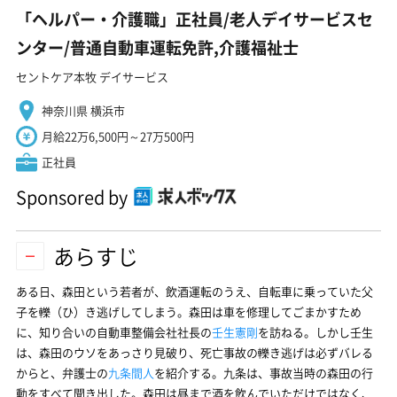
「ヘルパー・介護職」正社員/老人デイサービスセ
ンター/普通自動車運転免許,介護福祉士
セントケア本牧 デイサービス
神奈川県 横浜市
月給22万6,500円～27万500円
正社員
Sponsored by
あらすじ
ある日、森田という若者が、飲酒運転のうえ、自転車に乗っていた父
子を轢（ひ）き逃げしてしまう。森田は車を修理してごまかすため
に、知り合いの自動車整備会社社長の
壬生憲剛
を訪ねる。しかし壬生
は、森田のウソをあっさり見破り、死亡事故の轢き逃げは必ずバレる
からと、弁護士の
九条間人
を紹介する。九条は、事故当時の森田の行
動をすべて聞き出した。森田は昼まで酒を飲んでいただけではなく、