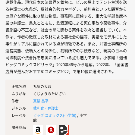
連載作品。現代日本の法曹界を舞台に、ビルの屋上でテント生活を送
る弁護士の九条が、反社会的勢力や半グレ、前科者といった顧客から
の厄介な案件に取り組む物語。事務所に居候する、東大法学部首席卒
業の弁護士、烏丸とともに、飲酒運転による死亡事故や薬物事件、介
護施設の不正など、社会の闇に関わる案件を次々と担当していく。本
作は、作者の徹底した取材による裏社会の描写、実話をモデルにした
事件がリアルに描かれている点が特徴である。また、弁護士事務所の
運営実態、依頼人との関係性、裁判所での手続きなど、現実の日本の
司法制度や法曹界を忠実に描いている点も魅力である。小学館「週刊
ビッグコミックスピリッツ」2020年46号から連載。2022年、「全国書
店員が選んだおすすめコミック2022」で第10位に選出された。
正式名称
九条の大罪
ふりがな
くじょうのたいざい
作者
真鍋 昌平
ジャンル
裁判官・弁護士
レーベル
ビッグ コミックス(
小学館
)
/ 小学
館
関連商品