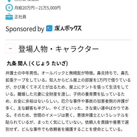
月給20万円～21万5,000円
正社員
Sponsored by
登場人物・キャラクター
九条 間人
(くじょう たいざ)
弁護士の中年男性。オールバックと無精髭が特徴。鼻炎持ちで、鼻孔
拡張テープをしている。知人からビル屋上の部屋を1万円で借りている
が、かび臭くてネズミが出るため、屋上にテントを張って生活をして
いる。離婚した元妻に全財産を渡し、子供の養育費を払っているた
め、お金に余裕はないらしい。厄介な事件や事故の加害者側の弁護が
多く、主な顧客も半グレ、やくざといった、きな臭い連中ばかりであ
る。そのため、世間のイメージは悪く、悪徳弁護士というレッテルを
貼られているが、まったく気にしていない。依頼人を貴賤や善悪で選
別せず、どんな事件でも依頼者を擁護することを使命としている。