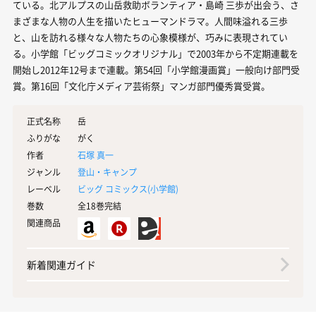
ている。北アルプスの山岳救助ボランティア・島崎 三歩が出会う、さ
まざまな人物の人生を描いたヒューマンドラマ。人間味溢れる三歩
と、山を訪れる様々な人物たちの心象模様が、巧みに表現されてい
る。小学館「ビッグコミックオリジナル」で2003年から不定期連載を
開始し2012年12号まで連載。第54回「小学館漫画賞」一般向け部門受
賞。第16回「文化庁メディア芸術祭」マンガ部門優秀賞受賞。
正式名称
岳
ふりがな
がく
作者
石塚 真一
ジャンル
登山・キャンプ
レーベル
ビッグ コミックス(
小学館
)
巻数
全18巻完結
関連商品
新着関連ガイド