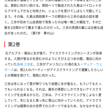
は、救助に向かい助ける。救助ヘリで搬送された久美はパイロットか
らアマチュアだなと叱咤され、ショックを受けてしばらく欠勤してし
まう。その後、久美は救助隊チーフの野田から三歩の過去の話を聞
く。三歩が初めて山岳救助で背負ったのは唯一無二の親友で、その亡
骸を2日間かけて麓まで運んだのだった。三歩の笑顔の裏には壮絶な過
去があったのだ。（第7歩 夢の山）
第2巻
北アルプス・滝谷に氷が張り、アイスクライミングのシーズンが到来
する。人間が登るのを拒むかのようにそびえ立つ氷の壁。滝谷に向か
っていた
島崎 三歩
と、三歩がアメリカにいた頃の友人・
ザック・ウェ
ザース
は、男2人のパーティーがアイスクライミングで遭難したらしい
との情報を受けて、救助に向かった。
三歩は冬になって雪が降りつもり岩壁に氷が張ると、もういてもたっ
てもいられなくなる。それは、厳冬の季節にしかできないアイスクラ
イミングを出来るからだ。三歩は、アイスクライミングをこよなく愛
していて、冬になると真っ先に雪山に向かっていくのだ。アイスクラ
イミングは極寒の氷の世界でのスポーツであるため、なかなかやる人