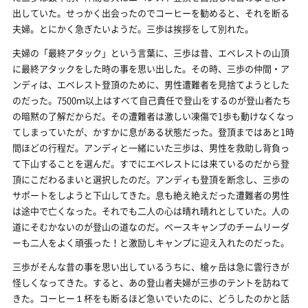
出していた。せっかく出会ったのでコーヒーを勧めると、それを断る
夫婦。とにかく急ぎたいようだ。三歩は挨拶をして別れた。
夫婦の「最終アタック」という言葉に、三歩は昔、エベレストの山頂
に最終アタックをした時の事を思い出した。その時、三歩の仲間・ア
ンディは、エベレスト登頂のために、男性遭難者を見捨てようとした
のだった。7500ｍ以上はすべて自己責任で登山をするのが登山者たち
の暗黙の了解だからだ。その遭難者は激しい凍傷で1歩も動けなくなっ
てしまっていたが、かすかに息がある状態だった。登頂まではあと1時
間ほどの行程だ。アンディと一緒にいた三歩は、男性を救助し背負っ
て下山することを選んだ。すでにエベレストには来ているのだから登
頂にこだわるまいと選択したのだ。アンディも登頂を断念し、三歩の
サポートをしようと下山してきた。息も絶え絶えだった遭難者の男性
は途中で亡くなった。それでも二人の心は晴れ晴れとしていた。人の
道にそむかないのが登山の道なのだ。ベースキャンプのチームリーダ
ーも二人をよく頑張った！と激励しキャンプに迎え入れたのだった。
三歩がそんな昔の事を思い出しているうちに、槍ヶ岳は急に雲行きが
怪しくなってきた。すると、あの登山者夫婦が三歩のテントを訪ねて
きた。コーヒー１杯をも断るほど急いでいたのに、どうしたのかと話