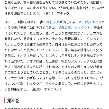
を聴く三歩。槍ヶ岳登頂を目指して登り進めていたのだが、雨は酷く
なるばかりで一向に止みそうもない。2人は何度も途中で話し合いなが
らある決断をしたと言う。（第0歩 アタック）
ある日、訓練を終えた三歩と
椎名 久美
が山荘に戻ると、
横井 ナオタ
と
いう少年が無線で助けを求めてきた。父親の
横井 シュウジ
と、登山中
にはぐれてしまったと言う。急いで三歩が救助に向かい、シュウジを
発見したが、息絶えてしまった。ナオタの母親は早くに亡くなってい
た。シュウジは遭難する直前まで、自分は息子におにぎりしか作って
やれなかったと後悔していたのだった。山荘に無言の帰還をした父親
を前に、ナオタは号泣した。しばらくして三歩はナオタを訪ねて小学
校に出向いた。ナオタに会った三歩は、校庭のアスレチックの上に腰
かけて噛み締めるように話しはじめた。ナオタの父親シュウジが最後
まで生きようとしていたことを、ナオタに伝えるのだった。泣きじゃ
くるナオタは三歩が作ってきた男飯、おにぎりを頬張りはじめた。2人
はいつか父親・シュウジが亡くなったあの山で、一緒に男飯を食べよ
うと約束をする。（第3歩 オトコメシ）
第4巻