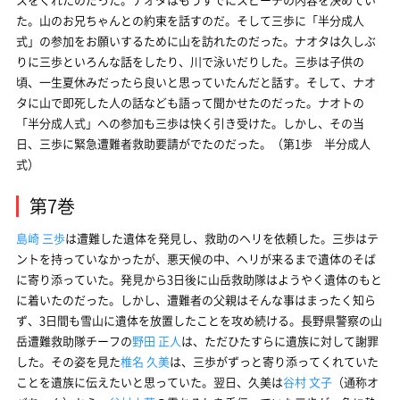
た。山のお兄ちゃんとの約束を話すのだ。そして三歩に「半分成人
式」の参加をお願いするために山を訪れたのだった。ナオタは久しぶ
りに三歩といろんな話をしたり、川で泳いだりした。三歩は子供の
頃、一生夏休みだったら良いと思っていたんだと話す。そして、ナオ
タに山で即死した人の話なども語って聞かせたのだった。ナオトの
「半分成人式」への参加も三歩は快く引き受けた。しかし、その当
日、三歩に緊急遭難者救助要請がでたのだった。（第1歩 半分成人
式）
第7巻
島崎 三歩
は遭難した遺体を発見し、救助のヘリを依頼した。三歩はテ
ントを持っていなかったが、悪天候の中、ヘリが来るまで遺体のそば
に寄り添っていた。発見から3日後に山岳救助隊はようやく遺体のもと
に着いたのだった。しかし、遭難者の父親はそんな事はまったく知ら
ず、3日間も雪山に遺体を放置したことを攻め続ける。長野県警察の山
岳遭難救助隊チーフの
野田 正人
は、ただひたすらに遺族に対して謝罪
した。その姿を見た
椎名 久美
は、三歩がずっと寄り添ってくれていた
ことを遺族に伝えたいと思っていた。翌日、久美は
谷村 文子
（通称オ