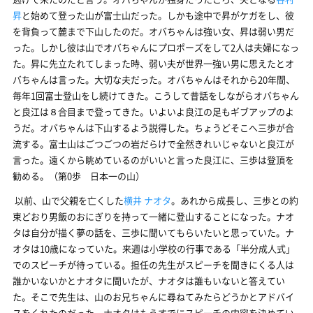
昇
と始めて登った山が富士山だった。しかも途中で昇がケガをし、彼
を背負って麓まで下山したのだ。オバちゃんは強い女、昇は弱い男だ
った。しかし彼は山でオバちゃんにプロポーズをして2人は夫婦になっ
た。昇に先立たれてしまった時、弱い夫が世界一強い男に思えたとオ
バちゃんは言った。大切な夫だった。オバちゃんはそれから20年間、
毎年1回富士登山をし続けてきた。こうして昔話をしながらオバちゃん
と良江は８合目まで登ってきた。いよいよ良江の足もギブアップのよ
うだ。オバちゃんは下山するよう説得した。ちょうどそこへ三歩が合
流する。富士山はごつごつの岩だらけで全然きれいじゃないと良江が
言った。遠くから眺めているのがいいと言った良江に、三歩は登頂を
勧める。（第0歩 日本一の山）
以前、山で父親を亡くした
横井 ナオタ
。あれから成長し、三歩との約
束どおり男飯のおにぎりを持って一緒に登山することになった。ナオ
タは自分が描く夢の話を、三歩に聞いてもらいたいと思っていた。ナ
オタは10歳になっていた。来週は小学校の行事である「半分成人式」
でのスピーチが待っている。担任の先生がスピーチを聞きにくる人は
誰かいないかとナオタに聞いたが、ナオタは誰もいないと答えてい
た。そこで先生は、山のお兄ちゃんに尋ねてみたらどうかとアドバイ
スをくれたのだった。ナオタはもうすでにスピーチの内容を決めてい