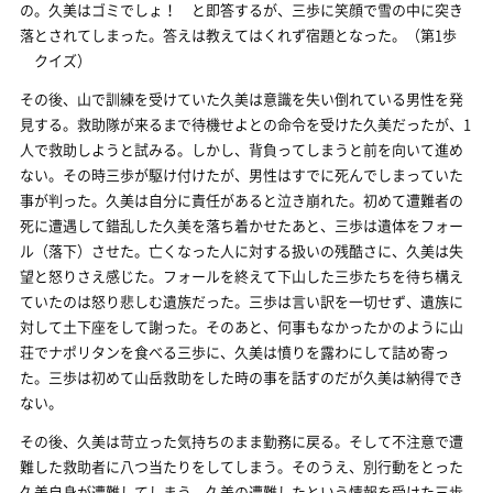
の。久美はゴミでしょ！ と即答するが、三歩に笑顔で雪の中に突き
落とされてしまった。答えは教えてはくれず宿題となった。（第1歩
クイズ）
その後、山で訓練を受けていた久美は意識を失い倒れている男性を発
見する。救助隊が来るまで待機せよとの命令を受けた久美だったが、1
人で救助しようと試みる。しかし、背負ってしまうと前を向いて進め
ない。その時三歩が駆け付けたが、男性はすでに死んでしまっていた
事が判った。久美は自分に責任があると泣き崩れた。初めて遭難者の
死に遭遇して錯乱した久美を落ち着かせたあと、三歩は遺体をフォー
ル（落下）させた。亡くなった人に対する扱いの残酷さに、久美は失
望と怒りさえ感じた。フォールを終えて下山した三歩たちを待ち構え
ていたのは怒り悲しむ遺族だった。三歩は言い訳を一切せず、遺族に
対して土下座をして謝った。そのあと、何事もなかったかのように山
荘でナポリタンを食べる三歩に、久美は憤りを露わにして詰め寄っ
た。三歩は初めて山岳救助をした時の事を話すのだが久美は納得でき
ない。
その後、久美は苛立った気持ちのまま勤務に戻る。そして不注意で遭
難した救助者に八つ当たりをしてしまう。そのうえ、別行動をとった
久美自身が遭難してしまう。久美の遭難したという情報を受けた三歩