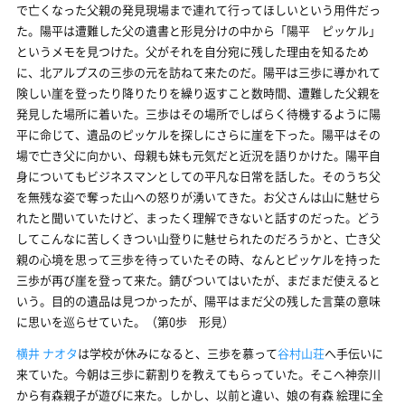
で亡くなった父親の発見現場まで連れて行ってほしいという用件だっ
た。陽平は遭難した父の遺書と形見分けの中から「陽平 ピッケル」
というメモを見つけた。父がそれを自分宛に残した理由を知るため
に、北アルプスの三歩の元を訪ねて来たのだ。陽平は三歩に導かれて
険しい崖を登ったり降りたりを繰り返すこと数時間、遭難した父親を
発見した場所に着いた。三歩はその場所でしばらく待機するように陽
平に命じて、遺品のピッケルを探しにさらに崖を下った。陽平はその
場で亡き父に向かい、母親も妹も元気だと近況を語りかけた。陽平自
身についてもビジネスマンとしての平凡な日常を話した。そのうち父
を無残な姿で奪った山への怒りが湧いてきた。お父さんは山に魅せら
れたと聞いていたけど、まったく理解できないと話すのだった。どう
してこんなに苦しくきつい山登りに魅せられたのだろうかと、亡き父
親の心境を思って三歩を待っていたその時、なんとピッケルを持った
三歩が再び崖を登って来た。錆びついてはいたが、まだまだ使えると
いう。目的の遺品は見つかったが、陽平はまだ父の残した言葉の意味
に思いを巡らせていた。（第0歩 形見）
横井 ナオタ
は学校が休みになると、三歩を慕って
谷村山荘
へ手伝いに
来ていた。今朝は三歩に薪割りを教えてもらっていた。そこへ神奈川
から有森親子が遊びに来た。しかし、以前と違い、娘の有森 絵理に全