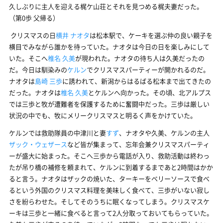
久しぶりに主人を迎える梶ケ山荘とそれを見つめる梶夫妻だった。
（第0歩 父帰る）
クリスマスの日
横井 ナオタ
は松本駅で、ケーキを選ぶ仲の良い親子を
横目でみながら誰かを待っていた。ナオタは今日の日を楽しみにして
いた。そこへ
椎名 久美
が現われた。ナオタの待ち人は久美だったの
だ。今日は馴染みの
ケルン
でクリスマスパーティーが開かれるのだ。
ナオタは
島崎 三歩
に誘われて、新潟からはるばる松本まで出てきたの
だった。ナオタは
椎名 久美
とケルンへ向かった。その頃、北アルプス
では三歩と牧が遭難者を保護するために奮闘中だった。三歩は厳しい
状況の中でも、牧にメリークリスマスと明るく声をかけていた。
ケルンでは救助隊員の中津川と妻
すず
、ナオタや久美、ケルンの主人
ザック・ウェザース
など皆が集まって、忘年会兼クリスマスパーティ
ーが盛大に始まった。そこへ三歩から電話が入り、救助活動は終わっ
たが吊り橋の補修を頼まれて、ケルンに到着するまであと2時間はかか
ると言う。ナオタはザックの焼いた、ターキーをベリーソースで食べ
るという外国のクリスマス料理を美味しく食べて、三歩がいない寂し
さを紛らわせた。そしてそのうちに眠くなってしまう。クリスマスケ
ーキは三歩と一緒に食べると言って2人分取っておいてもらっていた。