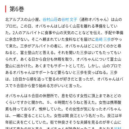
第6巻
北アルプスの山小屋、
谷村山荘
の
谷村 文子
（通称オバちゃん）は山の
プロだ。この日、オバちゃんはしばらく山荘を離れる準備をしてい
た。2人のアルバイトに食事や山の天気のことなどを伝え、手配や準備
に余念がない。そこへ頼まれていた食料などを届けに
島崎 三歩
がやっ
て来た。三歩がアルバイトの者に、オバちゃんはどこに行くのかと尋
ねると、富士登山だと答える。それを聞いた三歩はいてもたってもい
られず、あくる日から自分も休暇を取り、オバちゃんについて富士山
登山に出かけた。あくまでもサポートとしてだ。しかし、山のプロで
あるオバちゃんはサポートなど要らないと三歩を突っぱねる。三歩
は、1合目から順を追って登るのが好きだと言ったが、オバちゃんはバ
スで５合目から登り始める方がいいと言った。
オバちゃんは５合目の休憩所で、息を切らす女性に頂上まであとどの
くらいですかと聞かれ、５、６時間だろうねと答えた。女性は携帯酸
素も持っておらず、憔悴していた。その女性が気になったオバちゃん
は、一緒に登ることにした。女性は関 良江という名だった。良江は半
年前に夫を亡くしていた。街で仲良さそうな夫婦を見るのが辛く山に
逃げて来たのだと言う。オバちゃんが独身だったころ、夫となる
谷村