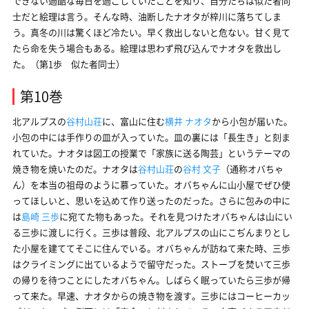
できない過酷な毎日を過ごしていたことを知り、自分たちは似た者同
士だと絵理は言う。そんな時、油断したナオタが梓川に落ちてしま
う。真冬の川は驚くほど冷たい。早く救出しないと危ない。甘く見て
たら命を失う場合もある。絵理は思わず飛び込んでナオタを救出し
た。（第1歩 似た者同士）
第10巻
北アルプスの
谷村山荘
に、富山に住む
横井 ナオタ
から小包が届いた。
小包の中には手作りの皿が入っていた。皿の裏には「長生き」と刻ま
れていた。ナオタは図工の授業で「家族に送る陶芸」というテーマの
焼き物を焼いたのだ。ナオタは
谷村山荘
の
谷村 文子
（通称オバちゃ
ん）を本当の祖母のように慕っていた。オバちゃんに山小屋でぜひ使
ってほしいと、思いを込めて作り送ったのだった。さらに包みの中に
は
島崎 三歩
に宛てた物もあった。それを見つけたオバちゃんは山にい
る三歩に渡しに行く。三歩は普段、北アルプスの山にこぢんまりとし
た小屋を建ててそこに住んでいる。オバちゃんが訪ねて来た時、三歩
はクライミングに出ているようで留守だった。ストーブを焚いて三歩
の帰りを待つことにしたオバちゃん。しばらく眠っていたら三歩が帰
って来た。早速、ナオタからの焼き物を渡す。三歩にはコーヒーカッ