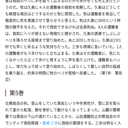
者は救助のヘリに手を振って応えるのだから歩かせても大丈夫だとい
うのだ。牧は久美に４人の遭難者の救助を依頼した。久美はどうして
も無理な場合はどうするのかと牧に質問した。牧は遭難者を脅迫して
徹底的に死を意識させて登らせろと答えた。牧は久美に50分という時
間の猶予を与えた。それで救助できなければ全員死ぬ。4人の遭難者
は、救助にヘリが使えない現場だと聞かされ、久美の誘導でしぶしぶ
ヘリを降ろせる尾根まで登り始めた。あと20分しかない。久美は1分1
秒でも早くと祈るような気持ちだった。三歩も現場に急いでいた。1人
の遭難者がもう歩けないと立ち止まる。久美はその遭難者に、死にた
くなかったら立って歩けと脅すように声を張り上げた。遭難者もハッ
とし、体力をふり絞って登り始めた。しばらくして厳しい自然の猛威
を乗り越え、約束の時間に牧のヘリが尾根へ到着した。（第7歩 警告
②）
第5巻
北穂高岳の秋。登山をしていた黒岩という中年男性が、雪に足を取ら
れて崖から転落、腕を骨折して動けなくなってしまった。山麓の警察
署では黒岩の下山が遅れていることから、山岳遭難防止対策協会のボ
ランティア救助隊員・
島崎 三歩
に救助の要請をする。三歩は明るく人