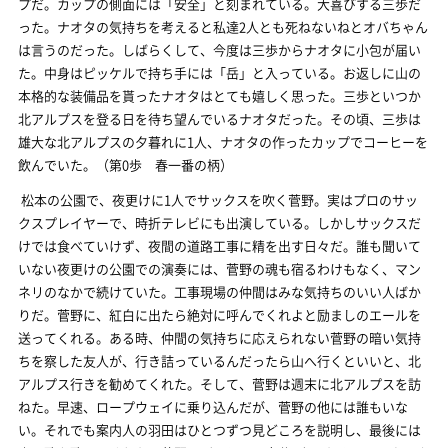
プだ。カップの側面には「安全」と刻まれている。大喜びする三歩だ
った。ナオタの気持ちを考えると私達2人とも死ねないねとオバちゃん
は言うのだった。しばらくして、今度は三歩からナオタに小包が届い
た。中身はピッケルで持ち手には「岳」と入っている。お返しに山の
本格的な装備品を貰ったナオタはとても嬉しく思った。三歩といつか
北アルプスを登る日を待ち望んでいるナオタだった。その頃、三歩は
雄大な北アルプスの夕暮れに1人、ナオタの作ったカップでコーヒーを
飲んでいた。（第0歩 春一番の柄）
松本の公園で、夜更けに1人でサックスを吹く菅野。実はプロのサッ
クスプレイヤーで、時折テレビにも出演している。しかしサックスだ
けでは食べていけず、夜間の道路工事に精を出す日々だ。誰も聞いて
いない夜更けの公園での演奏には、菅野の魂も宿るわけもなく、マン
ネリのなかで続けていた。工事現場の仲間はみな気持ちのいい人ばか
りだ。菅野に、紅白に出たら絶対に呼んでくれよと励ましのエールを
送ってくれる。ある時、仲間の気持ちに応えられない菅野の暗い気持
ちを察した友人が、行き詰っているんだったら山へ行くといいと、北
アルプス行きを勧めてくれた。そして、菅野は週末に北アルプスを訪
ねた。早速、ロープウェイに乗り込んだが、菅野の他には誰もいな
い。それでも案内人の羽田はひとつずつ見どころを説明し、最後には