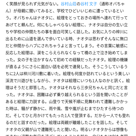
く笑顔が見られず元気がない。
谷村山荘
の
谷村 文子
（通称オバちゃ
ん）が母親に聞いてみると、学校でひどいいじめに遭っているとい
う。オバちゃんはナオタに、絵理をとっておきの場所へ連れて行って
あげてと頼んだ。何にもしゃべらない絵理に、ナオタは自分の生い立
ちや学校の仲間たちの事を面白可笑しく話した。お気に入りの梓川に
出るために山道を選んで歩いている時、ナオタは思わずそんなに無口
だと仲間からハブにされちゃうよと言ってしまう。その言葉に敏感に
反応した絵理は、涙をこらえられなくなって橋の上で泣き始めてしま
った。女の子を泣かすなんて初めての経験だったナオタ。絵理の機嫌
が直るようにさらに面白い話を必死で連発した。そうこうしているう
ちに2人は梓川河川敷に着いた。絵理も何度か訪れているという美しい
渓流で川遊びをしながら、ナオタは絵理にいつも1人なのかと訊く。絵
理はそうだと即答した。ナオタはそれなら三歩兄ちゃんと同じだと言
った。ナオタは、困難は必ず乗り越えられるという話を聞いたことが
あると絵理に力説する。山登りで天候不順に見舞われて遭難しかかっ
た時は、騒がず静かに、雨や風、雪や嵐が止むまでひたすら待つの
だ。そしてひと月かけてもたった1人で登頂する。だから一人でも登れ
るのだと話すのだった。絵理は両親が離婚したことを話した。そして
ナオタの父親が山で遭難死したと聞いた。明るいナオタからは想像も