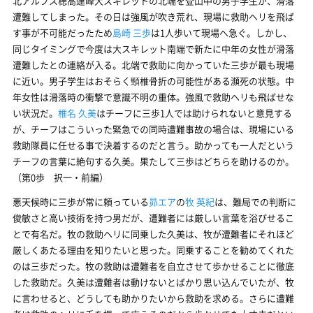
北アルプス穂高連峰大スキレットの北端を登山中の男子学生が、滑落
遭難してしまった。その日は強風が吹き荒れ、現場に救助ヘリを飛ば
す事が不可能だったため
島崎 三歩
は1人歩いて現場へ急ぐ。しかし、
同じタイミングで今度は大スキレット南端で新たに中年の女性が滑落
遭難したとの連絡が入る。北端で救助に向かっていた三歩が最も現場
に近い。男子学生はおそらく頸椎骨折の可能性がある瀕死の状態。中
年女性は滑落時の衝撃で意識不明の重体。強風で救助ヘリも飛ばせな
い状況だ。
椎名 久美
はチーフに三歩1人では助けられないと意見する
が、チーフはこういった緊急での同時遭難事故の場合は、現場にいる
救助隊員に任せる事で決着するのだと言う。助かっても一人だという
チーフの言葉に絶句する久美。果たして三歩はどちらを助けるのか。
（第0歩 択一・前編）
悪天候時に三歩が常に頼っている
昴エア
の
牧 英紀
は、難局での判断に
俊敏さと高い技術を持つ男だが、遭難者には厳しい言葉を浴びせるこ
とで有名だ。牧の救助ヘリに同乗した久美は、牧が遭難者にそれほど
厳しくあたる理由を知りたいと思った。同乗することを勧めてくれた
のは三歩だった。牧の救助は遭難者を自立させて歩かせることに徹底
した救助だ。久美は遭難者は動けないとばかり思い込んでいたが、牧
に言わせると、どうしても助かりたいから救助を求める。さらに遭難