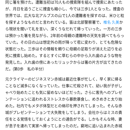
同じ箸を預けた。遭難当初は70人もの捜索隊を組んで捜索にあたった
が、月日を追うごとに捜査も縮小し、今では三歩1人となった。捜査の
世界では、広大な北アルプスの山で1人の遭難者を探すのは、米ひと粒
を探すようなものだと言われている。笛は北部警察署で、
椎名 久美
か
ら現状を聞いて礼を言い、深くうなだれて帰っていった。一方の三歩
は預かった箸を見ながら、2年前の母親の遭難時の天気を調べてもらっ
ていた。その日の山は想定外の雨が降って雹に変わり、とても危険な
状態だった。三歩はその情報を頼りに母親の足取りが消えた辺りを必
死に捜索し始めた。するとすぐに草むらの中から入れ歯のような物を
発見した。入れ歯の傍にあったリュックからは箸の片方が出てきたの
だ。(第0歩 私の半分）
元クライマーのビジネスマン赤城は最近仕事が忙しく、早く家に帰る
ことなど滅多になくなっていた。仕事に忙殺されて、幼い我が子がし
ゃべり始めたことも気に留めないほどだった。さらに客先へのプレゼ
ンテーションに追われるストレスから暴飲暴食し、めきめきと太り始
めた。社内でもメタボ体型だとの烙印を押されてしまった。そんな赤
城がプレゼンテーションで大失敗をしてしまう。会社からはミスの責
任をとる覚悟をしておくようにとの通告がでる。しかもそんな時、妻
が息子を連れて実家へ帰ってしまったのだ。窮地に追い込まれた赤城