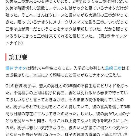
久美も三歩が来るのを待っていたが、2時間たっても三歩は現れない。
久美は時間切れで退散し、ケルンにはザックと寝ているナオタだけが
残った。そこへ、さんぽクロースと言いながら大遅刻の三歩がやって
きた。眠っているナオタにメリークリスマスを言う三歩。いつだって
三歩は山が第一だということをナオタは承知していた。だから眠って
いるうちにきっと三歩は来てくれると信じていた。（第1歩 サイレン
トナイト）
第13巻
横井 ナオタ
は晴れて中学生となった。入学式に参列した
島崎 三歩
はそ
の成長ぶりに、本当によく頑張ったと涙ながらにナオタに伝えた。
OLの新城 桃子は、恋人の男性との3年間の不倫生活にピリオドを打っ
た。不倫相手の上司は桃子に再三、妻とは別れるから春まで待ってい
て欲しいなどと言っておきながら、そのままの関係を続けていたの
だ。桃子はそれでも上司をとことん愛していて、彼の言葉を信じて3年
間も日陰の存在に甘んじてきたのだった。しかし、彼の妻が3人目の子
どもを授かったと聞き、もうこれ以上待てないと関係を終わりにした
のだ。桃子は悲しい気持ちよりも、彼のいい加減さに何ひとつ気がつ
かなかった自分が情けなかった。桃子の職場の直属の上司はバツいち