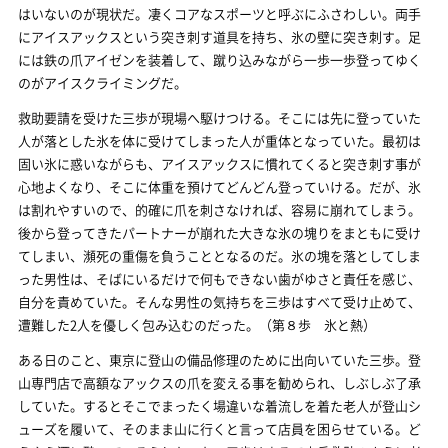
はいないのが現状だ。凄くコアなスポーツと呼ぶにふさわしい。両手
にアイスアックスという突き刺す道具を持ち、氷の壁に突き刺す。足
には鉄の爪アイゼンを装着して、蹴り込みながら一歩一歩登ってゆく
のがアイスクライミングだ。
救助要請を受けた三歩が現場へ駆けつける。そこには先に登っていた
人が落とした氷を体に受けてしまった人が重体となっていた。最初は
固い氷に惑いながらも、アイスアックスに慣れてくると突き刺す事が
心地よくなり、そこに体重を預けてどんどん登っていける。だが、氷
は割れやすいので、的確に爪を刺さなければ、容易に崩れてしまう。
後から登ってきたパートナーが崩れた大きな氷の塊りをまともに受け
てしまい、瀕死の重傷を負うこととなるのだ。氷の塊を落としてしま
った男性は、そばにいるだけで何もできない歯がゆさと責任を感じ、
自分を責めていた。そんな男性の気持ちを三歩はすべて受け止めて、
遭難した2人を優しく包み込むのだった。（第８歩 氷と熱）
ある日のこと、東京に登山の備品修理のために出向いていた三歩。登
山専門店で高額なアックスの爪を変える事を勧められ、しぶしぶ了承
していた。するとそこでまったく場違いな着流しを着た老人が登山シ
ューズを履いて、そのまま山に行くと言って店員を困らせている。ど