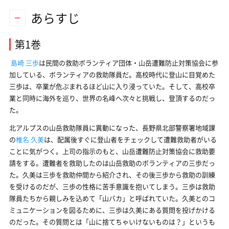
あらすじ
第1巻
島崎 三歩
は民間の救助ボランティア団体・山岳遭難防止対策協会に参
加している、ボランティアの救助隊員だ。高校時代に登山に目覚めた
三歩は、卒業が危ぶまれるほど山に入り浸っていた。そして、高校卒
業と同時に海外を巡り、世界の名峰へ次々と挑戦し、登頂するのだっ
た。
北アルプスの山岳救助隊員に異動になった、長野県北部警察署地域課
の
椎名 久美
は、配属後すぐに登山者をチェックして遭難救助者がいる
ことに気がつく。上司の指示のもと、山岳遭難防止対策協会に救助要
請をする。遭難者を救助したのは山岳救助のボランティアの三歩だっ
た。久美は三歩を救助仲間から紹介され、その後三歩から救助の訓練
を受けるのだが、三歩の性格に苦手意識を抱いてしまう。三歩は救助
隊員たちから親しみを込めて「山バカ」と呼ばれていた。久美とのコ
ミュニケーションを図るために、三歩は久美にある質問を投げかける
のだった。その質問とは「山に捨てちゃいけないものは？」というも