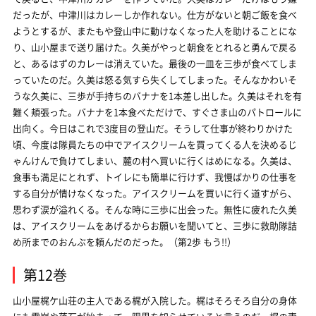
だったが、中津川はカレーしか作れない。仕方がないと朝ご飯を食べ
ようとするが、またもや登山中に動けなくなった人を助けることにな
り、山小屋まで送り届けた。久美がやっと朝食をとれると勇んで戻る
と、あるはずのカレーは消えていた。最後の一皿を三歩が食べてしま
っていたのだ。久美は怒る気すら失くしてしまった。そんなかわいそ
うな久美に、三歩が手持ちのバナナを1本差し出した。久美はそれを有
難く頬張った。バナナを1本食べただけで、すぐさま山のパトロールに
出向く。今日はこれで3度目の登山だ。そうして仕事が終わりかけた
頃、今度は隊員たちの中でアイスクリームを買ってくる人を決めるじ
ゃんけんで負けてしまい、麓の村へ買いに行くはめになる。久美は、
食事も満足にとれず、トイレにも簡単に行けず、我慢ばかりの仕事を
する自分が情けなくなった。アイスクリームを買いに行く道すがら、
思わず涙が溢れくる。そんな時に三歩に出会った。無性に疲れた久美
は、アイスクリームをあげるからお願いを聞いてと、三歩に救助隊詰
め所までのおんぶを頼んだのだった。（第2歩 もう!!）
第12巻
山小屋梶ケ山荘の主人である梶が入院した。梶はそろそろ自分の身体