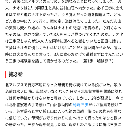
て、週末に北アルプスの三歩の元を訪ねることになってしまった。週
末、ナオタは2人の同級生と共に谷村山荘へ向かった。必ず三歩に会え
るはずだと進むナオトだったが、うろ覚えだった道を間違えて、どん
どん森の中に入って行く。案の定、道は消えてしまった。だんだん山
の天気も変わり始め、みんなはナオトの間違いを責める。心細くなっ
たその時、寒さで震えていた3人を三歩が見つけてくれたのだ。ナオタ
は三歩兄ちゃんが5人の人を同時に運べると嘘をついたと正直に話す。
三歩はナオタに優しくそれはいけないことだと言い聞かせたが、嘘は
時には大事なんだと言って、3人に嘘のおかげで遭難せずにすんだとい
う三歩の経験談を話して聞かせるのだった。（第1歩 嘘は罪？）
第8巻
北アルプスで行方不明になった母親を待ち続けている娘がいた。娘の
名前は水ノ口 笛。母親がいなくなった日から北部警察署を頻繁に訪れ
ては何か手掛かりはないかと尋ねていた。しかし、2年が経過し、今で
は北部警察暑の手を離れて山岳救助隊の
島崎 三歩
だけが捜索を続けて
いる。必ず帰ると言い残し山に入った笛の母親。笛はその約束を頑な
に信じていた。母親がお守り代わりに山へ持って行ったのはひと揃い
の箸だった。三歩が母を発見した時、母だとわかるように笛は三歩に