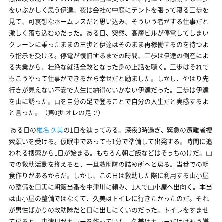
をいぶかしく思う伊達。夜は会社の中庭にテントを張って寝る三歩を
見て、可哀想なホームレスだと思い込み、そういう者がする仕事だと
激しく落ち込むのだった。ある日、突然、高層ビルが停電してしまい
クレーンに乗ったままの三歩と伊達はそのまま再稼働するのを待つよ
う指示を受ける。停電が復旧するまでの時間、三歩は伊達の倒産によ
る失業から、壮絶な就活全敗となった身の上話を聴く。三歩はそれで
もこうやって仕事ができるから幸せだと励ました。しかし、やはり先
行きが見えない不安で人生に納得のいかない伊達だった。三歩は伊達
を山に誘った。山を自分の足で登ることで自分の人生だと実感するよ
と言った。（第0歩 オレの足で）
ある日の
椎名 久美
の1日を辿ってみる。深夜3時過ぎ、緊急の遭難者捜
索願いを受ける。仮眠中であっても1分で準備して出発する。時間に追
われる捜索から1日が始まる。もちろん朝ご飯などはそっちのけだ。山
での救助活動を終えると、一旦救助隊の詰め所へと戻る。当番での朝
食作りがあるからだ。しかし、この日は救助した際に利用する山小屋
の整備を口実に朝飯当番を中津川に頼み、1人で山小屋へ出向く。本当
は山小屋の整備ではなくて、久美はトイレに行きたかったのだ。それ
が男性ばかりの救助隊だと口に出しにくいのだった。トイレをすませ
て戻ると、中津川がカレーを作っていた。久美はカレーだけはもう嫌