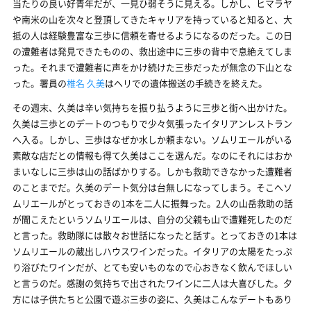
当たりの良い好青年だが、一見ひ弱そうに見える。しかし、ヒマラヤ
や南米の山を次々と登頂してきたキャリアを持っていると知ると、大
抵の人は経験豊富な三歩に信頼を寄せるようになるのだった。この日
の遭難者は発見できたものの、救出途中に三歩の背中で息絶えてしま
った。それまで遭難者に声をかけ続けた三歩だったが無念の下山とな
った。署員の
椎名 久美
はヘリでの遺体搬送の手続きを終えた。
その週末、久美は辛い気持ちを振り払うように三歩と街へ出かけた。
久美は三歩とのデートのつもりで少々気張ったイタリアンレストラン
へ入る。しかし、三歩はなぜか水しか頼まない。ソムリエールがいる
素敵な店だとの情報も得て久美はここを選んだ。なのにそれにはおか
まいなしに三歩は山の話ばかりする。しかも救助できなかった遭難者
のことまでだ。久美のデート気分は台無しになってしまう。そこへソ
ムリエールがとっておきの1本を二人に振舞った。2人の山岳救助の話
が聞こえたというソムリエールは、自分の父親も山で遭難死したのだ
と言った。救助隊には散々お世話になったと話す。とっておきの1本は
ソムリエールの蔵出しハウスワインだった。イタリアの太陽をたっぷ
り浴びたワインだが、とても安いものなので心おきなく飲んでほしい
と言うのだ。感謝の気持ちで出されたワインに二人は大喜びした。夕
方には子供たちと公園で遊ぶ三歩の姿に、久美はこんなデートもあり