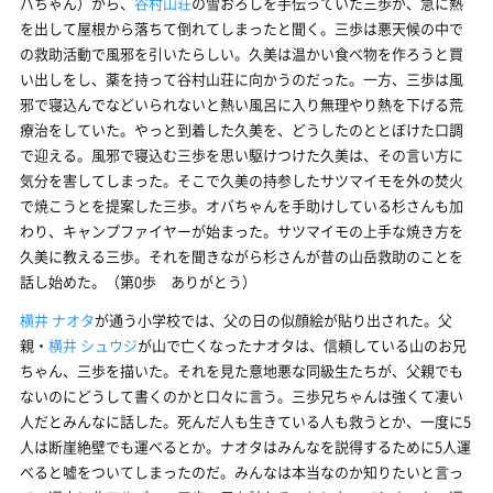
バちゃん）から、
谷村山荘
の雪おろしを手伝っていた三歩が、急に熱
を出して屋根から落ちて倒れてしまったと聞く。三歩は悪天候の中で
の救助活動で風邪を引いたらしい。久美は温かい食べ物を作ろうと買
い出しをし、薬を持って谷村山荘に向かうのだった。一方、三歩は風
邪で寝込んでなどいられないと熱い風呂に入り無理やり熱を下げる荒
療治をしていた。やっと到着した久美を、どうしたのととぼけた口調
で迎える。風邪で寝込む三歩を思い駆けつけた久美は、その言い方に
気分を害してしまった。そこで久美の持参したサツマイモを外の焚火
で焼こうとを提案した三歩。オバちゃんを手助けしている杉さんも加
わり、キャンプファイヤーが始まった。サツマイモの上手な焼き方を
久美に教える三歩。それを聞きながら杉さんが昔の山岳救助のことを
話し始めた。（第0歩 ありがとう）
横井 ナオタ
が通う小学校では、父の日の似顔絵が貼り出された。父
親・
横井 シュウジ
が山で亡くなったナオタは、信頼している山のお兄
ちゃん、三歩を描いた。それを見た意地悪な同級生たちが、父親でも
ないのにどうして書くのかと口々に言う。三歩兄ちゃんは強くて凄い
人だとみんなに話した。死んだ人も生きている人も救うとか、一度に5
人は断崖絶壁でも運べるとか。ナオタはみんなを説得するために5人運
べると嘘をついてしまったのだ。みんなは本当なのか知りたいと言っ