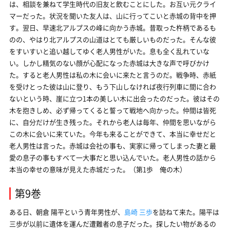
は、相談を兼ねて学生時代の旧友と飲むことにした。お互い元クライ
マーだった。状況を聞いた友人は、山に行ってこいと赤城の背中を押
す。翌日、早速北アルプスの峰に向かう赤城。昔取った杵柄であるも
のの、やはり北アルプスの山道はとても厳しいものだった。そんな彼
をすいすいと追い越してゆく老人男性がいた。息も全く乱れていな
い。しかし精気のない顔が心配になった赤城は大きな声で呼びかけ
た。すると老人男性は私の木に会いに来たと言うのだ。戦争時、赤紙
を受けとった彼は山に登り、もう下山しなければ夜行列車に間に合わ
ないという時、崖に立つ1本の美しい木に出会ったのだった。彼はその
木を抱きしめ、必ず帰ってくると誓って戦地へ向かった。仲間は皆死
に、自分だけが生き残った。それから老人は毎年、仲間を思いながら
この木に会いに来ていた。今年も来ることができて、本当に幸せだと
老人男性は言った。赤城は会社の事も、実家に帰ってしまった妻と最
愛の息子の事もすべて一大事だと思い込んでいた。老人男性の話から
本当の幸せの意味が見えた赤城だった。（第1歩 俺の木）
第9巻
ある日、朝倉 陽平という青年男性が、
島崎 三歩
を訪ねて来た。陽平は
三歩が以前に遺体を運んだ遭難者の息子だった。探したい物があるの