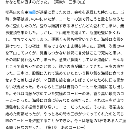
かなと思い直すのだった。（第0歩 三歩の山）
喫茶店の店主
海藤
が燕岳に登ったのは、会社を退職した時だった。当
時、海藤は迷いの中にいたが、コーヒーの道で行こうと肚を決めるた
めに登山したのだ。登りは順調すぎるほどどんどん登れてしまい、無
事登頂を果たした。しかし、下山道を間違えて、断崖絶壁に出くわ
し、立ちすくんでしまう。運悪く天候も吹雪いてきた。海藤は吹雪を
避けつつ、その夜は一睡もできないまま朝を待った。翌朝、吹雪の中
を下山していくが、見当もつかない状況に自分はここで死ぬと思い、
その場に倒れ込んでしまった。意識が朦朧としていた海藤に、そんな
ところで寝ちゃだめだと言う、誰かの声が聞こえてきた。三歩の声だ
った。三歩は、股間に入れて温めていたという握り飯を海藤に食べさ
せようと差し出すが、２日間も歯を食いしばっていたために口も開か
ない状況だった。それならと三歩は自前のコーヒーを海藤に差し出し
た。それは海藤が求めていた究極のコーヒーの味、香り高い最高のコ
ーヒーだった。海藤には命に染みわたる味だった。それは三歩が山で
遭難者に必ず振舞う薫り高いコーヒーだったのだ。その後、喫茶店を
始めた海藤だったが、やっとあの時の三歩がつくってくれたのと同じ
味のコーヒーを焙煎することができた。今日は感謝の1杯をある人に振
る舞う日なのだった。（第1歩 あのコーヒー）