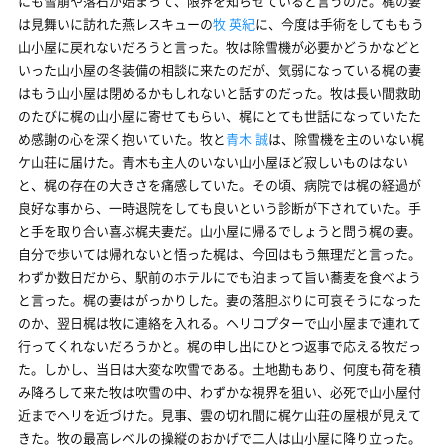
にも雪崩や落石が始まって、限界を知らせていると言うのだ。梶の妻
は見舞いに訪れた燕レスキューの
牧 英紀
に、今度は手術をしてももう
山小屋に戻れないだろうと言った。牧は除雪機が必要かどうかなどと
いった山小屋の冬装備の相談に来たのだが、気弱になっている梶の妻
はもう山小屋は閉めるかもしれないと話すのだった。牧は長い間救助
のたびに梶の山小屋に寄せてもらい、梶にとても世話になっていたた
め感謝の心を深く抱いていた。牧と
青木 誠
は、除雪機を主のいない梶
ケ山荘に届けた。青木も主人のいない山小屋ほど寂しいものはない
と、梶の存在の大きさを痛感していた。その頃、病院では梶の経過が
良好な事から、一時退院をしても良いという診断が下されていた。手
と手を取り合い喜ぶ梶夫妻だ。山小屋に帰るでしょうと問う梶の妻。
自分で歩いては帰れないと悟った梶は、今回はもう無理だと言った。
わずか数日だから、駅前のホテルにでも泊まって旨い蕎麦を食べよう
と言った。梶の妻はがっかりした。妻の落胆ぶりに可哀そうになった
のか、翌日梶は牧に連絡を入れる。ヘリコプターで山小屋まで連れて
行ってくれないだろうかと。梶の申し出にひとつ返事で応える牧だっ
た。しかし、当日は大変な吹雪である。土地勘もあり、何度も荷を積
み降ろして来た牧は吹雪の中、わずかな視界を狙い、必死で山小屋付
近までヘリを近づけた。見事、雲の切れ間に梶ケ山荘の屋根が見えて
きた。牧の最高レベルの操縦のおかげで二人は山小屋に降り立った。