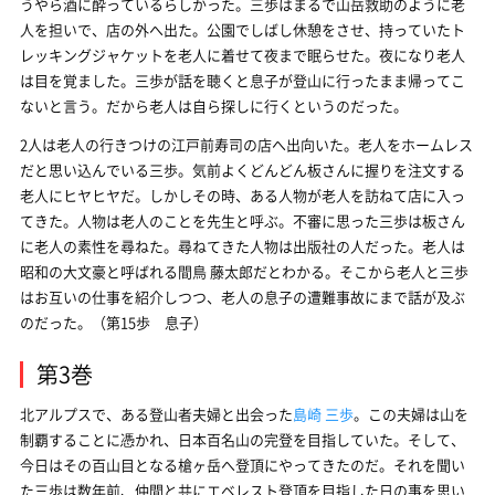
うやら酒に酔っているらしかった。三歩はまるで山岳救助のように老
人を担いで、店の外へ出た。公園でしばし休憩をさせ、持っていたト
レッキングジャケットを老人に着せて夜まで眠らせた。夜になり老人
は目を覚ました。三歩が話を聴くと息子が登山に行ったまま帰ってこ
ないと言う。だから老人は自ら探しに行くというのだった。
2人は老人の行きつけの江戸前寿司の店へ出向いた。老人をホームレス
だと思い込んでいる三歩。気前よくどんどん板さんに握りを注文する
老人にヒヤヒヤだ。しかしその時、ある人物が老人を訪ねて店に入っ
てきた。人物は老人のことを先生と呼ぶ。不審に思った三歩は板さん
に老人の素性を尋ねた。尋ねてきた人物は出版社の人だった。老人は
昭和の大文豪と呼ばれる間鳥 藤太郎だとわかる。そこから老人と三歩
はお互いの仕事を紹介しつつ、老人の息子の遭難事故にまで話が及ぶ
のだった。（第15歩 息子）
第3巻
北アルプスで、ある登山者夫婦と出会った
島崎 三歩
。この夫婦は山を
制覇することに憑かれ、日本百名山の完登を目指していた。そして、
今日はその百山目となる槍ヶ岳へ登頂にやってきたのだ。それを聞い
た三歩は数年前、仲間と共にエベレスト登頂を目指した日の事を思い