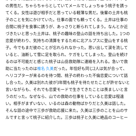
の男性だ。ちゃらちゃらとしていてメールでしょっちゅう桃子を誘っ
てくる。女性は遊び相手だと思っている軽薄な男だ。後輩の土井も桃
子のことを気にかけていた。仕事の面でも頼ってくる。土井は仕事の
合間に桃子を食事に誘うが、あっさりと断られてしまう。なんとか近
づきたいと思った土井は、桃子の趣味の登山の話を持ち出した。1つの
恋愛が終わり、気持ちの清算をするために北アルプスに登山をする桃
子。今でもまだ彼のことが忘れられなかった。思い出して涙を流して
いると、油断して雪に足を取られ、ケガをしてしまった。登山を続け
るのは不可能だと感じた桃子は山岳救助隊に連絡を入れる。急いで救
助に当たったのは
椎名 久美
だった。年恰好も同じ2人は気が合って、
ヘリコプターが来るのを待つ間、桃子の終わった不倫恋愛について話
し合った。久美は別れた彼が3年間も桃子を待たせたことが許せないと
言いながらも、それでも恋愛モードで生きてきたことは羨ましいと言
うのだった。なぜなら、山での救助の仕事をしていると恋愛は程遠
い。相手がまずいない、いるのは森の動物ばかりだと久美は話した。
そんな話の途中で三歩が救助応援に来た。久美は三歩のことを山のサ
ルですと言って桃子に紹介した。三歩は桃子と久美に絶品のコーヒー
を勧めた。そしてナオタの中学入学式の話を聞かせた。桃子は三歩の
優しさに触れ、何だかもう吹っ切れたようだ。雪の下から新しい芽が