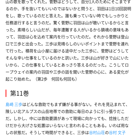
山の歌を歌ってくれた。菅野はどうして、自分1人のためにそこまです
るのか、手を抜いてもいいのではないかと問うと、羽田は1日10回説明
をし、歌っているのだと答えた。誰も乗っていない時でもしっかりと
任務遂行すると言うのだ。驚く菅野に羽田は山が聴いているからと言
った。素晴らしい山だが、毎年遭難する人がいるから鎮魂の意味もあ
って、羽田は心を込めて案内を行っていたのだ。それから菅野は登山
口で三歩と出会った。三歩は見晴らしのいいポイントまで菅野を連れ
て行った。積荷を山小屋に届ける途中だった三歩に、菅野はどうして
そんな辛い仕事をしているのかと訊いた。三歩は山が好きで山にいた
いから、この仕事をしているとあっさり答えるのだった。こうしてロ
ープウェイの案内の羽田や三歩の話を聞いた菅野の心に、ある変化が
起こり始めた。（第2歩 何回も何回も）
第11巻
島崎 三歩
はどんな救助でもまず嫌がる事がない。それを見込まれて、
険しい北アルプスの山岳地帯での救助に毎日のように引っ張りだこ
だ。しかし、中には救助要請があって現場に向かっても、捻挫しただ
けだから大げさな処置はいらないと言われることもある。いわば用な
しの状態だ。そうして時間ができると、三歩は
谷村山荘
の
谷村 文子