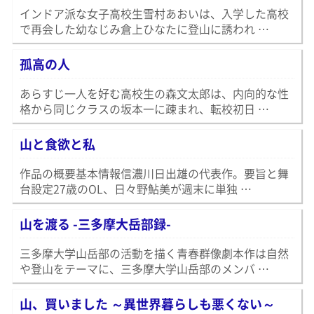
インドア派な女子高校生雪村あおいは、入学した高校
で再会した幼なじみ倉上ひなたに登山に誘われ …
孤高の人
あらすじ一人を好む高校生の森文太郎は、内向的な性
格から同じクラスの坂本一に疎まれ、転校初日 …
山と食欲と私
作品の概要基本情報信濃川日出雄の代表作。要旨と舞
台設定27歳のOL、日々野鮎美が週末に単独 …
山を渡る -三多摩大岳部録-
三多摩大学山岳部の活動を描く青春群像劇本作は自然
や登山をテーマに、三多摩大学山岳部のメンバ …
山、買いました ～異世界暮らしも悪くない～