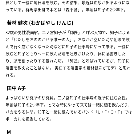
員として一緒に毎日酒を飲む。その結果、最近は血尿が出るようにな
っている。群馬県出身で本名は「森平晶」。年齢は知子の2つ年下。
若林 健次
(わかばやし けんじ)
32歳の男性漫画家。二ノ宮知子が「師匠」と呼ぶ人物で、知子による
と「わたしをおののかせる唯一の人」。おなかが空いた時や朝まで飲
んで行く店がなくなった時などに知子の仕事場にやって来る。一緒に
飲むと知子ともりへーに飲んだ酒を吐きかけたり、体に落書きした
り、頭を割ったりする暴れん坊。「師匠」と呼ばれているが、知子に
漫画を教えたことはない。 実在する漫画家の若林健次がモデルと思わ
れる。
田中 A子
よっぱらい研究所の研究員。二ノ宮知子の仕事場の近所に住む女性。
年齢は知子の2つ年下。ヒマな時にやって来ては一緒に酒を飲んだり、
バカをやる仲間。知子と一緒に組んでいるバンド「U・F・O・T」では
ボーカルを担当している。
M