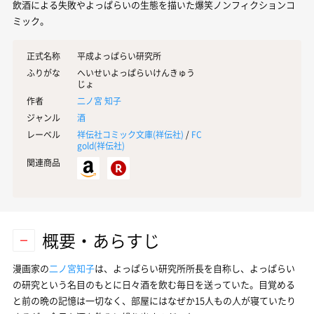
飲酒による失敗やよっぱらいの生態を描いた爆笑ノンフィクションコ
ミック。
正式名称
平成よっぱらい研究所
ふりがな
へいせいよっぱらいけんきゅう
じょ
作者
二ノ宮 知子
ジャンル
酒
レーベル
祥伝社コミック文庫(
祥伝社
)
/
FC
gold(
祥伝社
)
関連商品
概要・あらすじ
漫画家の
二ノ宮知子
は、よっぱらい研究所所長を自称し、よっぱらい
の研究という名目のもとに日々酒を飲む毎日を送っていた。目覚める
と前の晩の記憶は一切なく、部屋にはなぜか15人もの人が寝ていたり