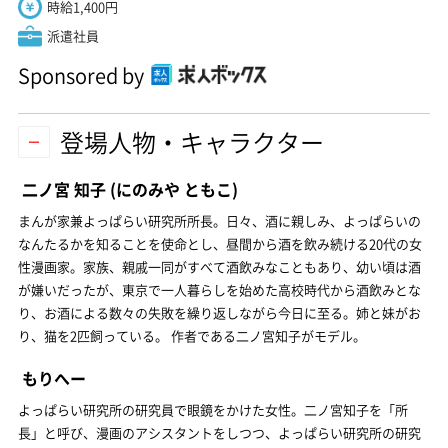
時給1,400円
派遣社員
Sponsored by
登場人物・キャラクター
二ノ宮 知子
(にのみや ともこ)
まんが家兼よっぱらい研究所所長。日々、酒に親しみ、よっぱらいの
なんたるかを知ることを使命とし、昼間から酒を飲み続ける20代の女
性漫画家。家族、親戚一同がすべて酒飲みなこともあり、幼い頃は酒
が嫌いだったが、東京で一人暮らしを始めた高校時代から酒飲みとな
り、お酒による数々の失敗を繰り返しながら今日に至る。姉と妹がお
り、猫を2匹飼っている。 作者である二ノ宮知子がモデル。
もりへー
よっぱらい研究所の研究員で眼鏡をかけた女性。二ノ宮知子を「所
長」と呼び、漫画のアシスタントをしつつ、よっぱらい研究所の研究