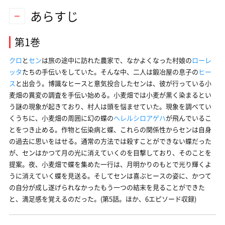
あらすじ
第1巻
クロ
と
セン
は旅の途中に訪れた農家で、なかよくなった村娘の
ローレ
ッタ
たちの手伝いをしていた。そんな中、二人は鍛冶屋の息子の
ヒー
ス
と出会う。博識なヒースと意気投合したセンは、彼が行っている小
麦畑の異変の調査を手伝い始める。小麦畑では小麦が黒く染まるとい
う謎の現象が起きており、村人は頭を悩ませていた。現象を調べてい
くうちに、小麦畑の周囲に幻の蝶の
ヘレルシロアゲハ
が飛んでいるこ
とをつき止める。作物と伝染病と蝶、これらの関係性からセンは自身
の過去に思いをはせる。通常の方法では殺すことができない蝶だった
が、センはかつて月の光に消えていくのを目撃しており、そのことを
提案。夜、小麦畑で蝶を集めた一行は、月明かりのもとで光り輝くよ
うに消えていく蝶を見送る。そしてセンは喜ぶヒースの姿に、かつて
の自分が成し遂げられなかったもう一つの結末を見ることができた
と、満足感を覚えるのだった。(第5話。ほか、6エピソード収録)