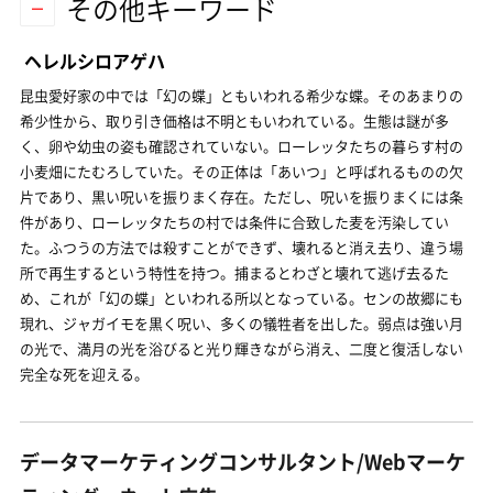
その他キーワード
ヘレルシロアゲハ
昆虫愛好家の中では「幻の蝶」ともいわれる希少な蝶。そのあまりの
希少性から、取り引き価格は不明ともいわれている。生態は謎が多
く、卵や幼虫の姿も確認されていない。ローレッタたちの暮らす村の
小麦畑にたむろしていた。その正体は「あいつ」と呼ばれるものの欠
片であり、黒い呪いを振りまく存在。ただし、呪いを振りまくには条
件があり、ローレッタたちの村では条件に合致した麦を汚染してい
た。ふつうの方法では殺すことができず、壊れると消え去り、違う場
所で再生するという特性を持つ。捕まるとわざと壊れて逃げ去るた
め、これが「幻の蝶」といわれる所以となっている。センの故郷にも
現れ、ジャガイモを黒く呪い、多くの犠牲者を出した。弱点は強い月
の光で、満月の光を浴びると光り輝きながら消え、二度と復活しない
完全な死を迎える。
データマーケティングコンサルタント/Webマーケ