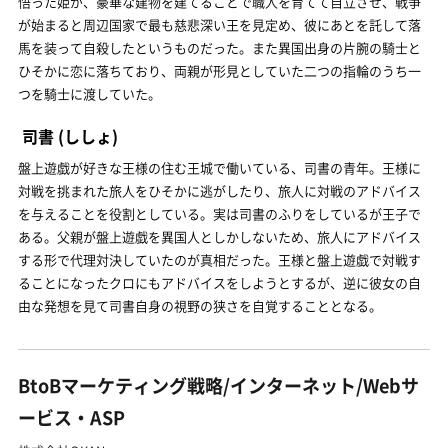
悟った姫が、豪華な建物を建てることで職人を育てて自立させ、戦争
が始まると周辺国家で最も慈悲深い王を見定め、彼にあとを託して落
馬を装って自殺したというものだった。また異国出身の片腕の騎士と
ひそかに恋に落ちており、両親が形見としていた二つの指輪のうち一
つを騎士に渡していた。
司書
(ししょ)
盤上遊戯が好きな王様の住む王城で働いている、司書の青年。王様に
対戦を挑まれた旅人をひそかに逃がしたり、旅人に対戦のアドバイス
を与えることを役割としている。実は司書のふりをしているが王子で
ある。父親が盤上遊戯を異国人としかしないため、旅人にアドバイス
する形で代理対決していたのが真相だった。王様と盤上遊戯で対戦す
ることになったクロにもアドバイスをしようとするが、逆に彼女の自
由な発想を見て司書自身の視野の狭さを自覚することとなる。
BtoBマーケティング戦略/インターネット/Webサ
ービス・ASP