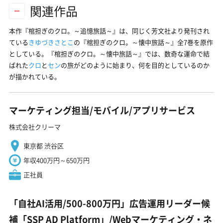
関連作品
本作『
棺担ぎのクロ。～追憶旅話～
』は、同じく芳文社より発刊され
ている
きゆづきさとこ
の『棺担ぎのクロ。～懐中旅話～』全7巻を原作
としている。『棺担ぎのクロ。～懐中旅話～』では、数奇な運命で結
ばれた
クロ
と
セン
の旅がどのように始まり、何を目的としているのか
が描かれている。
マーケティング担当/モバイル/アプリサービス
株式会社クリーマ
東京都 渋谷区
年収400万円～650万円
正社員
「自社AI活用/500-800万円」広告運用リーダー候
補「SSP AD Platform」/Webマーケティング・ネ