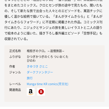
をまとめたコミックス。クロとセンが旅の途中で見たもの、聞いたも
の、そして新たな旅で出会った人々とのエピソードを、寓話チックに
優しく温かな絵柄で描いている。「まんがタイムきらら」と「まんが
タイムきららフォワード」に不定期に掲載された作品。コミックス刊
行にあたり、ニジュクとサンジュの旅を美しいイラストと二人の語り
で絵本のように描いた、描き下ろし番外編エピソード「空想手記」も
収録されている。
正式名称
棺担ぎのクロ。～追憶旅話～
ふりがな
ひつぎかつぎのくろ ついおくた
びのわ
作者
きゆづき さとこ
ジャンル
ダークファンタジー
旅行
レーベル
Manga time KR comics(
芳文社
)
関連商品