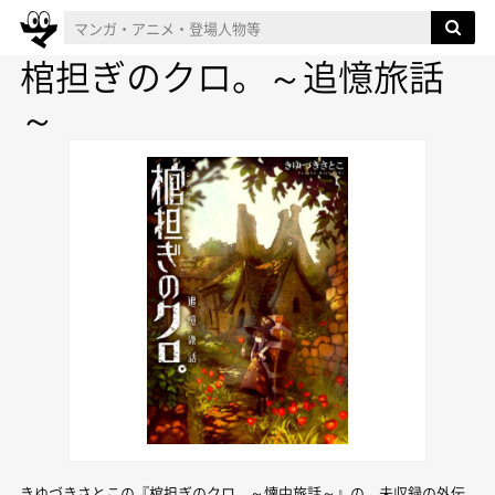
棺担ぎのクロ。～追憶旅話
～
きゆづきさとこの『棺担ぎのクロ。～懐中旅話～』の、未収録の外伝