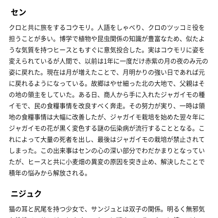
セン
クロと共に旅をするコウモリ。人語をしゃべり、クロのツッコミ役を
担うことが多い。博学で植物や昆虫関係の知識が豊富なため、似たよ
うな気質を持つヒースともすぐに意気投合した。実はコウモリに姿を
変えられているが人間で、以前は1年に一度だけ赤紫の月の夜のみ元の
姿に戻れた。現在は月が増えたことで、月明かりの強い日であれば元
に戻れるようになっている。故郷はやせ細った北の大地で、父親はそ
の地の領主をしていた。ある日、商人から手に入れたジャガイモの種
イモで、民の食糧事情を改良すべく奔走。その努力が実り、一時は領
地の食糧事情は大幅に改善したが、ジャガイモ栽培を始めた翌々年に
ジャガイモの花が黒く変色する謎の伝染病が流行することとなる。こ
れによって大量の死者を出し、最後はジャガイモの栽培が禁止されて
しまった。この出来事はセンの心の深い部分でわだかまりとなってい
たが、ヒースと共に小麦畑の異変の原因を突き止め、解決したことで
積年の悩みから解放される。
ニジュク
猫の耳と尻尾を持つ少女で、サンジュとは双子の関係。明るく無邪気