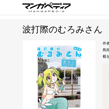
波打際のむろみさん
作
島
載を