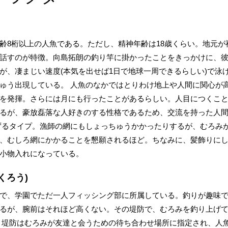
齢8桁以上の人魚である。ただし、精神年齢は18歳くらい。地元が
話すのが特徴。向島拓朗の釣り竿に掛かったことをきっかけに、
が、凄まじい速度(本気を出せば1日で地球一周できるらしい)で泳
ゅう出現している。 人魚のなかではとりわけ地上や人間に関心が
を発揮。さらには月にも行ったことがあるらしい。人目につくこ
るが、豪放磊落な人好きのする性格であるため、交流を持った人
ずるタイプ。漁師の網にもしょっちゅうかかったりするが、むろみ
、むしろ網にかかることを懇願されるほど。ちなみに、髪飾りに
小物入れになっている。
くろう)
で、学園でただ一人フィッシング部に所属している。釣りが趣味
るが、腕前はそれほど高くない。その堤防で、むろみを釣り上げ
 堤防はむろみが友達と会うための待ち合わせ場所に指定され、人