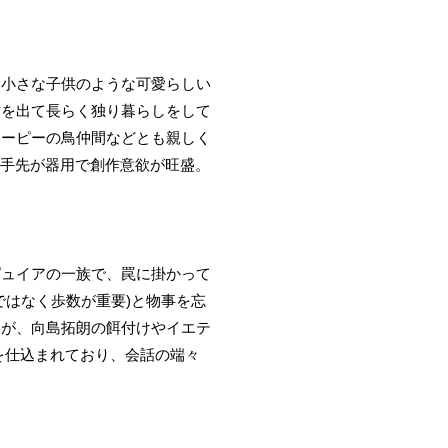
。小さな子供のような可愛らしい
村を出て長らく独り暮らしをして
ハーピーの鳥仲間などとも親しく
、手先が器用で創作意欲が旺盛。
ピュイアの一族で、罠に掛かって
ではなく歩数が重要)と物事を忘
たが、向島拓朗の餌付けやイエテ
を仕込まれており、会話の端々