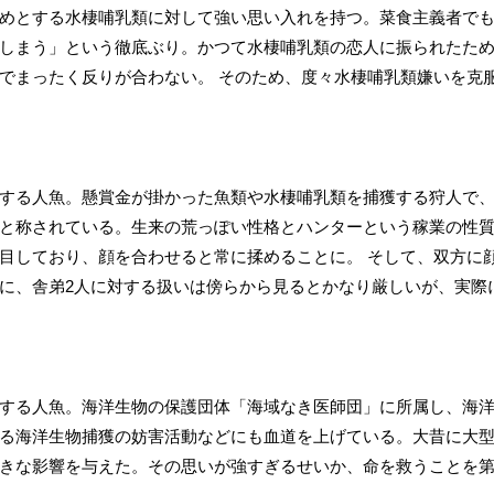
めとする水棲哺乳類に対して強い思い入れを持つ。菜食主義者で
しまう」という徹底ぶり。かつて水棲哺乳類の恋人に振られたた
でまったく反りが合わない。 そのため、度々水棲哺乳類嫌いを克
する人魚。懸賞金が掛かった魚類や水棲哺乳類を捕獲する狩人で
と称されている。生来の荒っぽい性格とハンターという稼業の性
目しており、顔を合わせると常に揉めることに。 そして、双方に
に、舎弟2人に対する扱いは傍らから見るとかなり厳しいが、実際
する人魚。海洋生物の保護団体「海域なき医師団」に所属し、海
る海洋生物捕獲の妨害活動などにも血道を上げている。大昔に大
きな影響を与えた。その思いが強すぎるせいか、命を救うことを