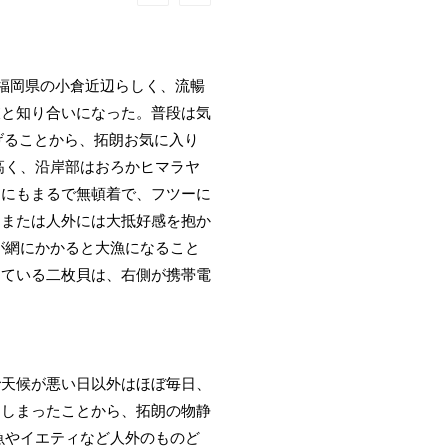
福岡県の小倉近辺らしく、流暢
彼と知り合いになった。普段は気
げることから、拓朗お気に入り
高く、沿岸部はおろかヒマラヤ
とにもまるで無頓着で、フツーに
間または人外には大抵好感を抱か
が網にかかると大漁になること
している二枚貝は、右側が携帯電
で天候が悪い日以外はほぼ毎日、
てしまったことから、拓朗の物静
魚やイエティなど人外のものど