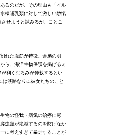
もあるのだが、その理由も「イル
め水棲哺乳類に対して激しい敵愾
服させようと試みるが、ことご
、割れた腹筋が特徴。舎弟の明
質から、海洋生物保護を掲げるミ
顔が利くむろみが仲裁するとい
には淡路なりに彼女たちのこと
洋生物の怪我・病気の治療に尽
型爬虫類が絶滅するのを防げなか
第一に考えすぎて暴走することが