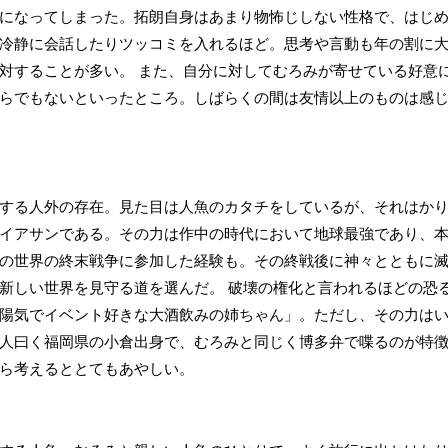
になってしまった。拓朗自身はあまり物怖じしない性格で、はじ
冷静に会話したりツッコミを入れるほど。思考や言動も年の割に
対することが多い。 また、自分に対してむろみが寄せている好意
らでもないといったところ。しばらくの間は友情以上のものは感
する人外の存在。見た目は人魚のカタチをしているが、それはか
イアサンである。その力は作中の時代において地球最強であり、
の世界の終末戦争に参加した経験も。その終戦後に神々とともに
新しい世界を見守る道を選んだ。 破壊の権化と言われるほどの恐
陽気でイベント好きな大酒飲みの姉ちゃん」。ただし、その力は
人曰く福岡県の小倉出身で、むろみと同じく博多弁で喋るのが特徴
ら考えるととてもあやしい。