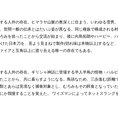
する人外の存在。ヒマラヤ山脈の奥深くに住まう、いわゆる雪男
、世間一般の伝承とはだいぶ姿が異なる。同じ種族で構成される
ろみを拾ったことから交流が始まり、後に向島拓朗やハーピー、
かけた日本刀を、見よう見まねで製作(切れ味は本物以上)するなど
ァイアと互角以上に渡り合える唯一の存在でもある。
する人外の存在。ギリシャ神話に登場する半人半鳥の怪物・ハル
たことから、共に暮らすようになる。鳥頭なため、三歩進む(距離
類とあらば見境なく捕食対象とし、むろみもその餌食となってい
にか我慢することを覚えた。 ワイズマンによってネットスラング