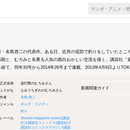
者・名島啓二の代表作。ある日、近所の堤防で釣りをしていたとこ
拓朗と、むろみと名乗る人魚の面白おかしい交流を描く。講談社「週刊
経て、同年33号から2014年26号まで連載。2013年4月6日よりT
正式名称
波打際のむろみさん
新着関連ガイド
ふりがな
なみうちぎわのむろみさん
作者
名島 啓二
ジャンル
ギャグ・コメディ
釣り
レーベル
Shonen magazine comics(
講談
社
)
/
講談社コミックス(
講談社
)
/
講談社コミックスマガジン(
講談