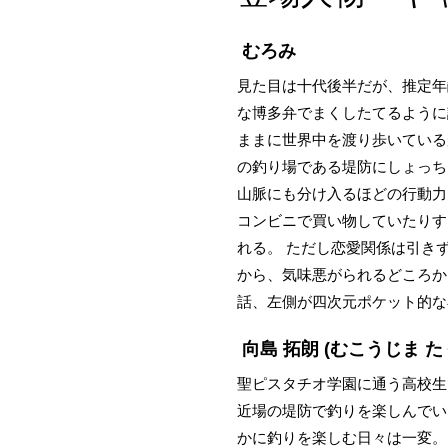
むろみ
見た目は十代後半だが、推定年
な博多弁でまくしたてるように
ままに世界中を渡り歩いている
の釣り場である堤防にしょっち
山脈にも分け入るほどの行動力
コンビニで買い物していたりす
れる。 ただし恋愛関係は引き
から、気味悪がられるどころか
話、左側が四次元ポケット的な
向島 拓朗
(むこうじま た
聖ピスタチオ学園に通う高校生
近場の堤防で釣りを楽しんでい
かに釣りを楽しむ日々は一変。