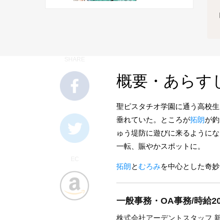
SHARE
概要・あらす
聖ピスタチオ学園に通う高校生
垂れていた。ところが
拓朗
が釣
ゅう堤防に遊びに来るようにな
一転、賑やかスポットに。
EC
拓朗
と
むろみ
を中心とした奇妙
一般事務・OA事務/時給2
株式会社アーデントスタッフ 