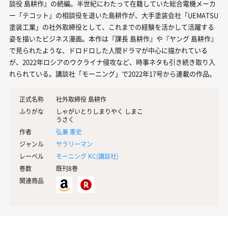
談役 島耕作』の続編。半世紀にわたって在籍していた総合電機メーカ
ー「テコット」の相談役を退いた島耕作が、大手塗装会社「UEMATSU
塗装工業」の社外取締役として、これまでの経験を活かして活躍する
姿を描いたビジネス漫画。本作は『課長 島耕作』や『ヤング 島耕作』
で見られたような、ドロドロした人間ドラマが中心に描かれている
が、2022年ロシアのウクライナ侵攻など、時事ネタも引き続き取り入
れられている。講談社「モーニング」で2022年17号から連載の作品。
正式名称
社外取締役 島耕作
ふりがな
しゃがいとりしまりやく しまこ
うさく
作者
弘兼 憲史
ジャンル
サラリーマン
レーベル
モーニング KC(
講談社
)
巻数
既刊8巻
関連商品