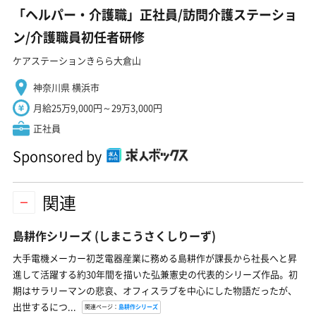
「ヘルパー・介護職」正社員/訪問介護ステーショ
ン/介護職員初任者研修
ケアステーションきらら大倉山
神奈川県 横浜市
月給25万9,000円～29万3,000円
正社員
Sponsored by
関連
島耕作シリーズ
(しまこうさくしりーず)
大手電機メーカー初芝電器産業に務める島耕作が課長から社長へと昇
進して活躍する約30年間を描いた弘兼憲史の代表的シリーズ作品。初
期はサラリーマンの悲哀、オフィスラブを中心にした物語だったが、
出世するにつ...
関連ページ：
島耕作シリーズ