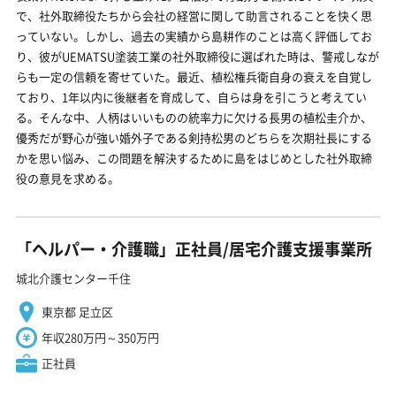
で、社外取締役たちから会社の経営に関して助言されることを快く思
っていない。しかし、過去の実績から島耕作のことは高く評価してお
り、彼がUEMATSU塗装工業の社外取締役に選ばれた時は、警戒しなが
らも一定の信頼を寄せていた。最近、植松権兵衛自身の衰えを自覚し
ており、1年以内に後継者を育成して、自らは身を引こうと考えてい
る。そんな中、人柄はいいものの統率力に欠ける長男の植松圭介か、
優秀だが野心が強い婚外子である剣持松男のどちらを次期社長にする
かを思い悩み、この問題を解決するために島をはじめとした社外取締
役の意見を求める。
「ヘルパー・介護職」正社員/居宅介護支援事業所
城北介護センター千住
東京都 足立区
年収280万円～350万円
正社員