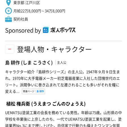
東京都 江戸川区
月給22万8,000円～34万8,000円
契約社員
Sponsored by
登場人物・キャラクター
島 耕作
(しま こうさく)
主人公
キャラクター紹介『島耕作シリーズ』の主人公。1947年９月９日生ま
れ。1970年に大手電器メーカー初芝電器産業に入社した団塊世代のエ
リート。派閥争いに巻き込まれて左遷されることも多いがそれを糧に
変える...
関連ページ：
島 耕作
植松 権兵衛
(うえまつ ごんのひょうえ)
UEMATSU塗装工業の会長を務めている男性。年齢は75歳。山形県の中
学校を卒業後に上京したのち、一代でUEMATSU塗装工業を起業し、塗
装業界No.3にまで押し上げた。自信家で行動力も備えたワンマン気質