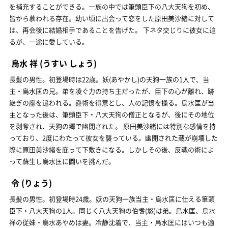
を補充することができる。一族の中では筆頭臣下の八大天狗を初め、
皆から慕われる存在。幼い頃に出会って恋をした原田美沙緒に対して
は、再会後に結婚相手であることを告げた。 下ネタ交じりに彼女に迫
るが、一途に愛している。
烏水 祥
(うすい しょう)
長髪の男性。初登場時は22歳。妖(あやかし)の天狗一族の1人で、当
主・烏水匡の兄。弟を凌ぐ力の持ち主だったが、臣下の心が離れ、跡
継ぎの座を追われる。蠱術を得意とし、人の記憶を操る。烏水匡が当
主となった後は、筆頭臣下・八大天狗の僧正となるが、後にその地位
を剥奪され、天狗の郷で幽閉された。 原田美沙緒には特別な感情を持
っており、2度にわたって彼女を襲っている。幽閉された蔵が崩壊した
際に原田美沙緒を庇って下敷きになる。しかしその後、反魂の術によ
って蘇生し烏水匡に闘いを挑んだ。
令
(りょう)
長髪の男性。初登場時24歳。妖の天狗一族当主・烏水匡に仕える筆頭
臣下・八大天狗の1人。同じく八大天狗の伯耆(悠)は弟。烏水匡、烏水
祥の従妹・烏水あやめは妻。冷静沈着で、当主・烏水匡にはいつも適