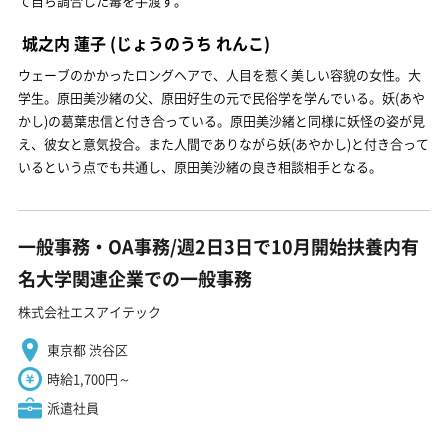
て自ら調合した毒を手渡す。
城之内 蓮子
(じょうのうち れんこ)
ウェーブのかかったロングヘアで、人目を惹く美しい容貌の女性。大
学生。原田美沙緒の父、原田好生の元で民俗学を学んでいる。妖(あや
かし)の葛葉忠信と付き合っている。原田美沙緒と同様に妖怪の姿が見
え、彼女と意気投合。また人間でありながら妖(あやかし)と付き合って
いるという点でも共通し、原田美沙緒の良き相談相手となる。
一般事務・OA事務/週2日3日で10月開始扶養内有
名大学関連企業での一般事務
株式会社エスアイテック
東京都 渋谷区
時給1,700円～
派遣社員