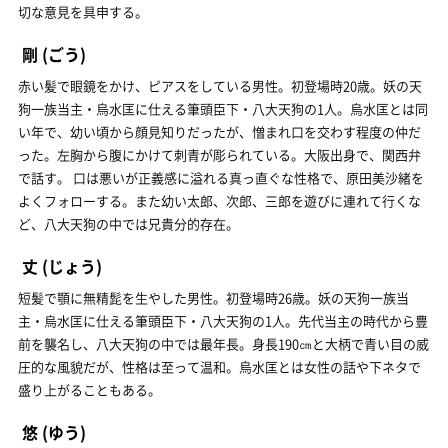
切な意見を具申する。
剛
(ごう)
赤い髪で眼鏡をかけ、ピアスをしている男性。初登場時20歳。妖の天
狗一族当主・烏水匡に仕える筆頭臣下・八大天狗の1人。烏水匡とは同
い年で、幼い頃から顔見知りだったが、憎まれ口を交わす程度の仲だ
った。左胸から腹にかけて刺青が彫られている。大阪出身で、関西弁
で話す。 口は悪いが正義感に溢れる真っ直ぐな性格で、原田美沙緒を
よくフォローする。また幼い太郎、次郎、三郎を遊びに連れて行くな
ど、八大天狗の中では兄貴分的存在。
丈
(じょう)
短髪で顎に無精髭を生やした男性。初登場時26歳。妖の天狗一族当
主・烏水匡に仕える筆頭臣下・八大天狗の1人。先代当主の時代から豊
前を襲名し、八大天狗の中では最年長。身長190㎝と大柄で青い目の威
圧的な風貌だが、性格は至って温和。烏水匡とは女性の話や下ネタで
盛り上がることもある。
悠
(ゆう)