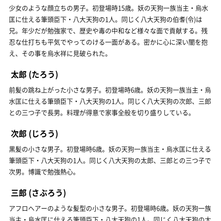
少女のような顔立ちの男子。初登場時15歳。妖の天狗一族当主・烏水
匡に仕える筆頭臣下・八大天狗の1人。同じく八大天狗の伯耆(令)は
兄。年少だが勉強家で、歴史や毒の中和など様々な面で貢献する。残
忍な仕打ちも平気でやってのける一面がある。密かに心に深い闇を抱
え、その事を烏水祥に見破られた。
太郎
(たろう)
前髪の跳ね上がった小さな男子。初登場時6歳。妖の天狗一族当主・烏
水匡に仕える筆頭臣下・八大天狗の1人。同じく八大天狗の次郎、三郎
との三つ子で長男。料理が得意で家事全般を切り盛りしている。
次郎
(じろう)
黒髪の小さな男子。初登場時6歳。妖の天狗一族当主・烏水匡に仕える
筆頭臣下・八大天狗の1人。同じく八大天狗の太郎、三郎との三つ子で
次男。博識で勉強熱心。
三郎
(さぶろう)
アフロヘアーのような髪型の小さな男子。初登場時6歳。妖の天狗一族
当主・烏水匡に仕える筆頭臣下・八大天狗の1人。同じく八大天狗の太