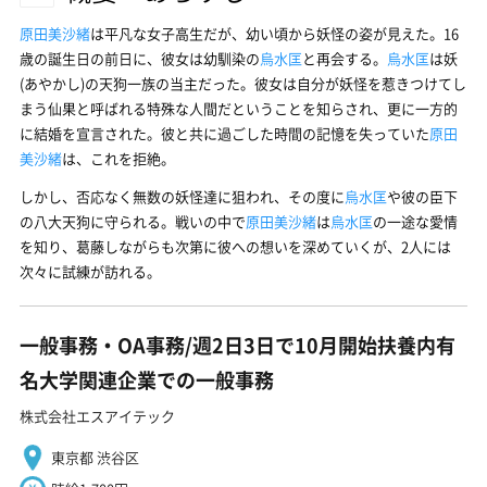
原田美沙緒
は平凡な女子高生だが、幼い頃から妖怪の姿が見えた。16
歳の誕生日の前日に、彼女は幼馴染の
烏水匡
と再会する。
烏水匡
は妖
(あやかし)の天狗一族の当主だった。彼女は自分が妖怪を惹きつけてし
まう仙果と呼ばれる特殊な人間だということを知らされ、更に一方的
に結婚を宣言された。彼と共に過ごした時間の記憶を失っていた
原田
美沙緒
は、これを拒絶。
しかし、否応なく無数の妖怪達に狙われ、その度に
烏水匡
や彼の臣下
の八大天狗に守られる。戦いの中で
原田美沙緒
は
烏水匡
の一途な愛情
を知り、葛藤しながらも次第に彼への想いを深めていくが、2人には
次々に試練が訪れる。
一般事務・OA事務/週2日3日で10月開始扶養内有
名大学関連企業での一般事務
株式会社エスアイテック
東京都 渋谷区