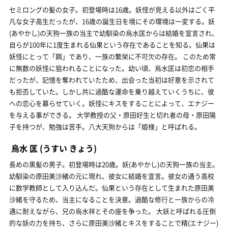
セミロングの髪の女子。初登場時は16歳。妖怪が見える以外はごく平
凡な女子高生だったが、16歳の誕生日を境にその環境は一変する。妖
(あやかし)の天狗一族の当主で幼馴染の烏水匡からは結婚を宣言され、
自らが100年に1度生まれる仙果という存在であることを知る。仙果は
妖怪にとって「餌」であり、一族の繁栄に不可欠の存在。 このため常
に無数の妖怪に狙われることになった。幼い頃、烏水匡は初恋の相手
だったが、記憶を奪われていたため、出会った当初は好意を示されて
も拒否していた。しかし共に過酷な運命を乗り越えていくうちに、彼
への恋心を募らせていく。妖怪にキスをすることによって、エナジー
を与える事ができる。 大学教授の父・原田好生と切れ者の母・原田陽
子を持つが、勉強は苦手。八大天狗からは「姫様」と呼ばれる。
烏水 匡
(うすい きょう)
長めの黒髪の男子。初登場時は20歳。妖(あやかし)の天狗一族の当主。
幼馴染の原田美沙緒の元に現れ、彼女に結婚を宣言。彼女の通う高校
に数学教師として入り込んだ。仙果という存在として生まれた原田美
沙緒を守るため、当主になることを決意。過酷な修行と一族からの冷
遇に耐えながら、兄の烏水祥とその座を争った。 大妖と呼ばれる圧倒
的な妖の力を持ち、さらに原田美沙緒とキスをすることで精(エナジー)