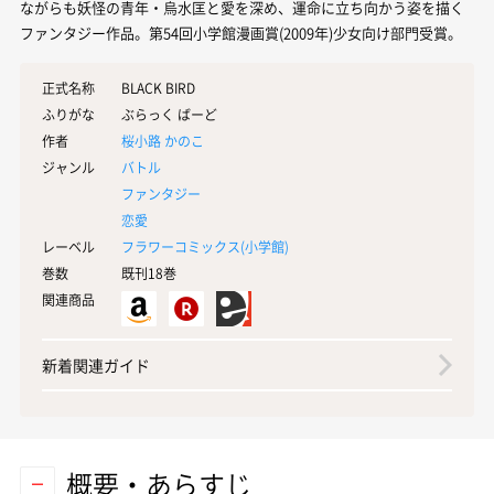
ながらも妖怪の青年・烏水匡と愛を深め、運命に立ち向かう姿を描く
ファンタジー作品。第54回小学館漫画賞(2009年)少女向け部門受賞。
正式名称
BLACK BIRD
ふりがな
ぶらっく ばーど
作者
桜小路 かのこ
ジャンル
バトル
ファンタジー
恋愛
レーベル
フラワーコミックス(
小学館
)
巻数
既刊18巻
関連商品
新着関連ガイド
概要・あらすじ