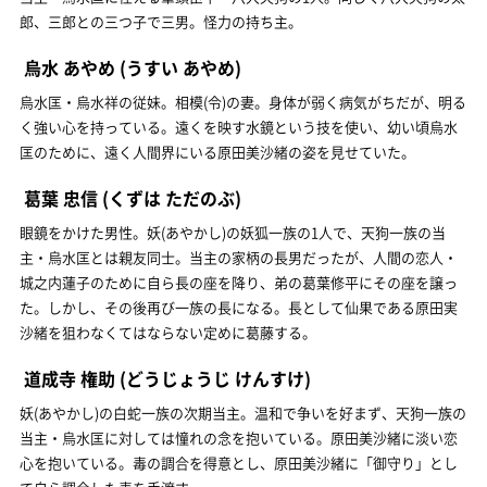
郎、三郎との三つ子で三男。怪力の持ち主。
烏水 あやめ
(うすい あやめ)
烏水匡・烏水祥の従妹。相模(令)の妻。身体が弱く病気がちだが、明る
く強い心を持っている。遠くを映す水鏡という技を使い、幼い頃烏水
匡のために、遠く人間界にいる原田美沙緒の姿を見せていた。
葛葉 忠信
(くずは ただのぶ)
眼鏡をかけた男性。妖(あやかし)の妖狐一族の1人で、天狗一族の当
主・烏水匡とは親友同士。当主の家柄の長男だったが、人間の恋人・
城之内蓮子のために自ら長の座を降り、弟の葛葉修平にその座を譲っ
た。しかし、その後再び一族の長になる。長として仙果である原田実
沙緒を狙わなくてはならない定めに葛藤する。
道成寺 権助
(どうじょうじ けんすけ)
妖(あやかし)の白蛇一族の次期当主。温和で争いを好まず、天狗一族の
当主・烏水匡に対しては憧れの念を抱いている。原田美沙緒に淡い恋
心を抱いている。毒の調合を得意とし、原田美沙緒に「御守り」とし