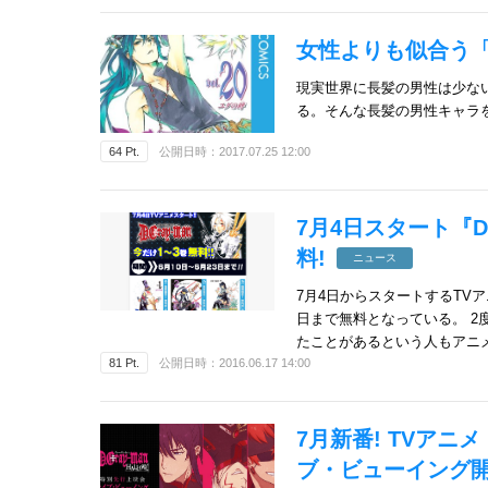
女性よりも似合う
現実世界に長髪の男性は少な
る。そんな長髪の男性キャラ
64 Pt.
公開日時：2017.07.25 12:00
7月4日スタート『D.
料!
ニュース
7月4日からスタートするTVアニ
日まで無料となっている。 
たことがあるという人もアニ
81 Pt.
公開日時：2016.06.17 14:00
7月新番! TVアニメ
ブ・ビューイング開