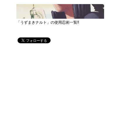
「うずまきナルト」の使用忍術一覧‼