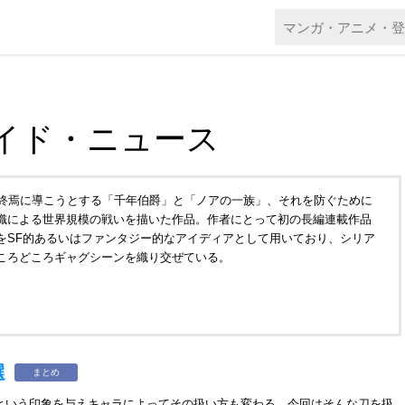
イド・ニュース
を終焉に導こうとする「千年伯爵」と「ノアの一族」、それを防ぐために
織による世界規模の戦いを描いた作品。作者にとって初の長編連載作品
をSF的あるいはファンタジー的なアイディアとして用いており、シリア
ころどころギャグシーンを織り交ぜている。
選
まとめ
という印象を与えキャラによってその扱い方も変わる、今回はそんな刀を扱