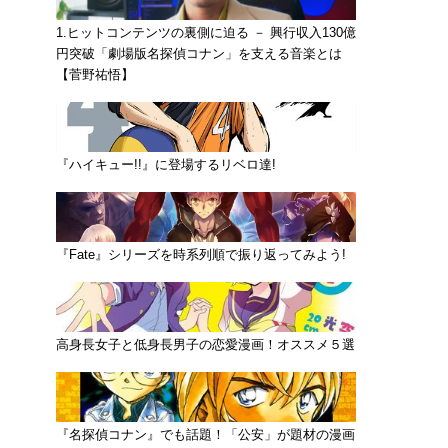
1.ヒットコンテンツの裏側に迫る － 興行収入130億
円突破「劇場版名探偵コナン」を支える音楽とは
【菅野祐悟】
『ハイキュー!!』に登場するリベロ達!
『Fate』シリーズを時系列順で振り返ってみよう!
高身長女子と低身長男子の恋愛漫画！オススメ５選
『名探偵コナン』でも話題！「公安」が題材の漫画