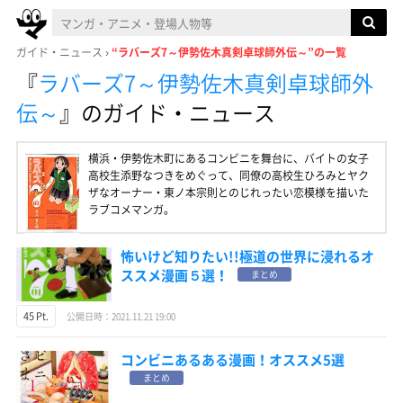
ガイド・ニュース
“ラバーズ7～伊勢佐木真剣卓球師外伝～”の一覧
『
ラバーズ7～伊勢佐木真剣卓球師外
伝～
』
のガイド・ニュース
横浜・伊勢佐木町にあるコンビニを舞台に、バイトの女子
高校生添野なつきをめぐって、同僚の高校生ひろみとヤク
ザなオーナー・東ノ本宗則とのじれったい恋模様を描いた
ラブコメマンガ。
怖いけど知りたい!!極道の世界に浸れるオ
ススメ漫画５選！
まとめ
45 Pt.
公開日時：2021.11.21 19:00
コンビニあるある漫画！オススメ5選
まとめ