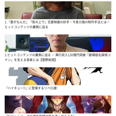
1.『愛がなんだ』『街の上で』恋愛映画の妙手・今泉力哉の制作手法とは－
ヒットコンテンツの裏側に迫る
1.ヒットコンテンツの裏側に迫る － 興行収入130億円突破「劇場版名探偵コ
ナン」を支える音楽とは【菅野祐悟】
『ハイキュー!!』に登場するリベロ達!