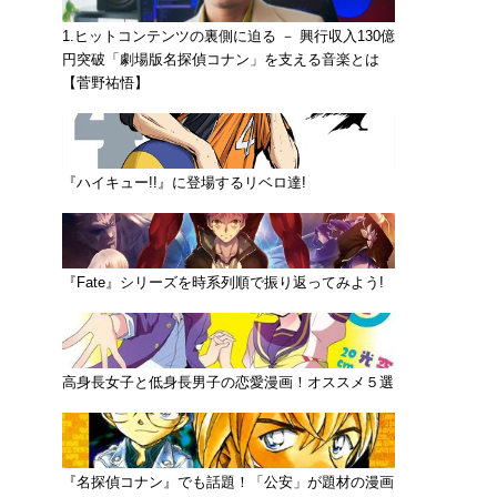
1.ヒットコンテンツの裏側に迫る － 興行収入130億
円突破「劇場版名探偵コナン」を支える音楽とは
【菅野祐悟】
『ハイキュー!!』に登場するリベロ達!
『Fate』シリーズを時系列順で振り返ってみよう!
高身長女子と低身長男子の恋愛漫画！オススメ５選
『名探偵コナン』でも話題！「公安」が題材の漫画