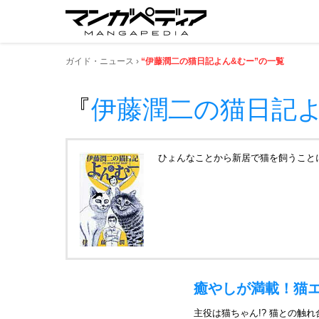
ガイド・ニュース
“伊藤潤二の猫日記よん&むー”の一覧
『
伊藤潤二の猫日記よ
ひょんなことから新居で猫を飼うこと
癒やしが満載！猫
主役は猫ちゃん!? 猫との触