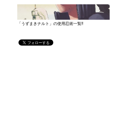
「うずまきナルト」の使用忍術一覧‼