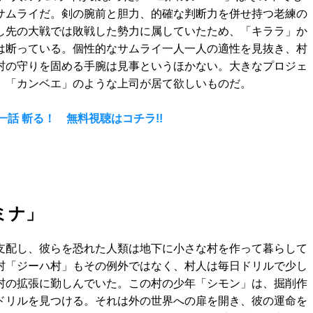
サムライだ。剣の腕前と胆力、的確な判断力を併せ持つ老練の
し先の大戦では敗戦した勢力に属していたため、「キララ」か
は断っている。個性的なサムライ一人一人の適性を見抜き、村
村の守りを固める手腕は見事というほかない。大きなプロジェ
、「カンベエ」のような上司が居て欲しいものだ。
第一話 斬る！ 無料視聴はコチラ!!
ミナ」
支配し、彼らを恐れた人類は地下に小さな村を作って暮らして
村「ジーハ村」もその例外ではなく、村人は毎日ドリルで少し
村の拡張に勤しんでいた。この村の少年「シモン」は、掘削作
ドリルを見つける。それは外の世界への扉を開き、彼の運命を