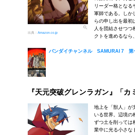
リーダー格となる
軍師である。しか
らの申し出を最初
人を団結させつつ
出典：
Amazon.co.jp
クトを進めるなら
バンダイチャンネル SAMURAI 7 
『天元突破グレンラガン』「カ
地上を「獣人」が
いる世界。辺境の
ずつ土を削っては
業中に光る小さな