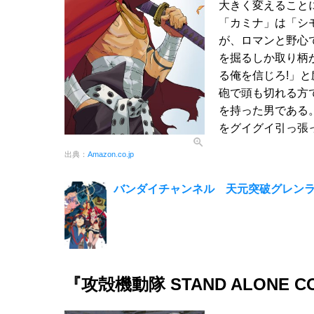
大きく変えること
「カミナ」は「シ
が、ロマンと野心
を掘るしか取り柄
る俺を信じろ!」
砲で頭も切れる方
を持った男である
をグイグイ引っ張
出典：
Amazon.co.jp
バンダイチャンネル 天元突破グレンラ
『攻殻機動隊 STAND ALONE 