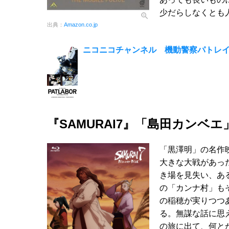
少だらしなくとも
出典：
Amazon.co.jp
ニコニコチャンネル 機動警察パトレイバー
『SAMURAI7』「島田カンベエ
「黒澤明」の名作
大きな大戦があっ
き場を見失い、あ
の「カンナ村」も
の稲穂が実りつつ
る。無謀な話に思
の旅に出て、何と