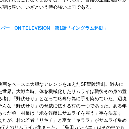
人望は厚い。いざという時心強い上司である。
 ON TELEVISION 第1話「イングラム起動」
」
映画をベースに大胆なアレンジを加えたSF冒険活劇。過去に
た世界。大戦当時、体を機械化したサムライは戦後その身の置
る者は「野伏せり」となって略奪行為に手を染めていた。辺境
そんな「野伏せり」の脅威に怯える村の一つであった。ある年
あった頃、村長は「米を報酬にサムライを雇う」事を決意す
えたが、村の若者「リキチ」と巫女「キララ」がサムライ集め
か7人のサムライが集まった。「島田カンベエ」はその中でも