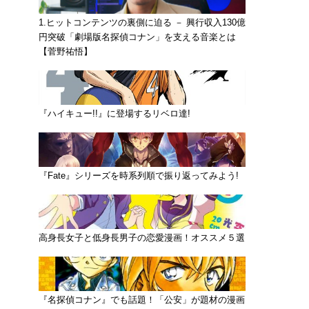
1.ヒットコンテンツの裏側に迫る － 興行収入130億
円突破「劇場版名探偵コナン」を支える音楽とは
【菅野祐悟】
『ハイキュー!!』に登場するリベロ達!
『Fate』シリーズを時系列順で振り返ってみよう!
高身長女子と低身長男子の恋愛漫画！オススメ５選
『名探偵コナン』でも話題！「公安」が題材の漫画