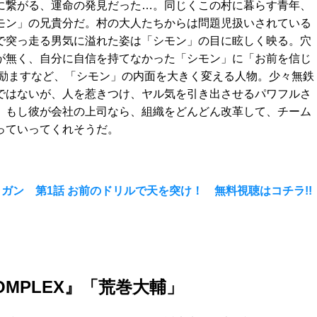
に繋がる、運命の発見だった…。同じくこの村に暮らす青年、
モン」の兄貴分だ。村の大人たちからは問題児扱いされている
で突っ走る男気に溢れた姿は「シモン」の目に眩しく映る。穴
が無く、自分に自信を持てなかった「シモン」に「お前を信じ
と励ますなど、「シモン」の内面を大きく変える人物。少々無鉄
ではないが、人を惹きつけ、ヤル気を引き出させるパワフルさ
。もし彼が会社の上司なら、組織をどんどん改革して、チーム
っていってくれそうだ。
ガン 第1話 お前のドリルで天を突け！ 無料視聴はコチラ!!
COMPLEX』「荒巻大輔」