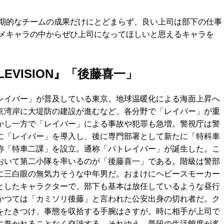
期的なチームの成果だけにとどまらず、良い上司は部下の仕事
メキャラの中からぜひ上司になってほしいと思えるキャラを
EVISION』「後藤喜一」
レイバー」が普及している東京。地球温暖化による海面上昇へ
京湾岸に大堤防の建設が進むなど、各分野で「レイバー」が重
かし一方で「レイバー」による事故や犯罪も急増。警視庁は警
に「レイバー」を導入し、後に専門部署として新たに「特科車
称「特車二課」を設立。通称「パトレイバー」が誕生した。こ
おいて第二小隊を率いるのが「後藤喜一」である。階級は警部
に三白眼の無気力そうな中年男だ。おまけにヘビースモーカー
としたキャラクターで、部下も基本は放任しているような昼行
かつては「カミソリ後藤」と言われた公安出身の切れ者だ。ク
をたきつけ、事態を収拾する手腕はさすが。時に相手が上司で
に巻かれることなく交渉する。それゆえ、普段の生活態度が多