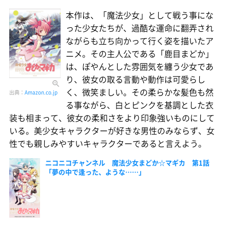
本作は、「魔法少女」として戦う事にな
った少女たちが、過酷な運命に翻弄され
ながらも立ち向かって行く姿を描いたア
ニメ。その主人公である「鹿目まどか」
は、ぽやんとした雰囲気を纏う少女であ
り、彼女の取る言動や動作は可愛らし
く、微笑ましい。その柔らかな髪色も然
出典：
Amazon.co.jp
る事ながら、白とピンクを基調とした衣
装も相まって、彼女の柔和さをより印象強いものにして
いる。美少女キャラクターが好きな男性のみならず、女
性でも親しみやすいキャラクターであると言えよう。
ニコニコチャンネル 魔法少女まどか☆マギカ 第1話
「夢の中で逢った、ような……」