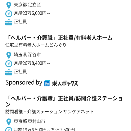
東京都 足立区
月給23万6,000円～
正社員
「ヘルパー・介護職」正社員/有料老人ホーム
住宅型有料老人ホームどんぐり
埼玉県 深谷市
月給26万8,400円～
正社員
Sponsored by
「ヘルパー・介護職」正社員/訪問介護ステーショ
ン
訪問看護・介護ステーション サンケアネット
東京都 東村山市
月給19万6,500円～29万7,500円