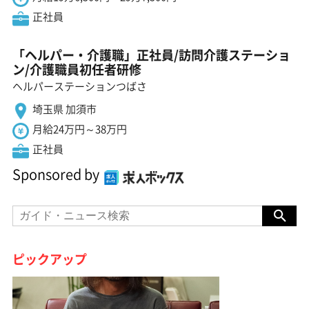
正社員
「ヘルパー・介護職」正社員/訪問介護ステーショ
ン/介護職員初任者研修
ヘルパーステーションつばさ
埼玉県 加須市
月給24万円～38万円
正社員
Sponsored by
ピックアップ