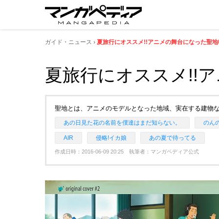
ガイド・ニュース
夏旅行にオススメ!!アニメの舞台になった聖地特
夏旅行にオススメ!!
聖地とは、アニメのモデルとなった地域、実在する建物な
あの日見た花の名前を僕達はまだ知らない。
のん
AIR
侵略!イカ娘
あの夏で待ってる
作成日時：2016-06-09 20:25 執筆者：マンガペディア公式