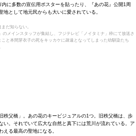
市内に多数の宣伝用ポスターを貼ったり、『あの花』公開1周
聖地として地元民からも大いに愛されている。
はまだ知らない。
!」のメインスタッフが集結し、フジテレビ「ノイタミナ」枠にて放送さ
まこと本間芽衣子の死をキッカケに疎遠となってしまった幼馴染たち
.
旧秩父橋」。あの花のキービジュアルの1つ。旧秩父橋は、歩
ない。それでいて広大な自然と真下には荒川が流れている。ア
わえる最高の聖地になる。