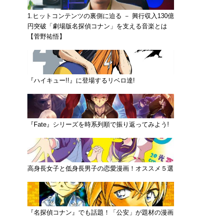
1.ヒットコンテンツの裏側に迫る － 興行収入130億
円突破「劇場版名探偵コナン」を支える音楽とは
【菅野祐悟】
『ハイキュー!!』に登場するリベロ達!
『Fate』シリーズを時系列順で振り返ってみよう!
高身長女子と低身長男子の恋愛漫画！オススメ５選
『名探偵コナン』でも話題！「公安」が題材の漫画