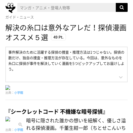
ガイド・ニュース
解決の糸口は意外なアレだ！探偵漫画
オススメ５選
49 Pt.
事件解決のために活躍する探偵の捜査・推理方法は1つじゃない。探偵の
数だけ、独自の捜査・推理方法が存在している。今回は、意外なものを
糸口に探偵が事件を解決していく漫画を5つピックアップしてお届けしよ
う。
出典：
小学館
『シークレットコード 不機嫌な暗号探偵』
暗号に隠された誰かの想いを紐解く、優しさ溢
れる探偵漫画。千董生紺一郎（ちとせこんいち
出典：
小学館