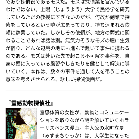
であり探偵役であるモズだ。モズは探偵業を営んでいる
わけではない。上陽（じょうよう）大学で民俗学を研究
しているただの教授にすぎないのだが、何故か副業で探
偵をしているという噂が広まっており、持ち込まれる依
頼に辟易していた。しかしその依頼が、地方の葬式に関
わることであれば話は別。無気力そうなモズの瞳に生気
が宿り、どんな辺境の地にも進んで赴いて事件に携わる
のである。モズは赴いた先で起こる不可解な事件を、自
身の頭に入っている風習やしきたりを鍵として解決に導
いていく。本作は、数々の事件を通して人を弔うことの
意味を考えさせられる、珍しい探偵漫画だ。
『霊感動物探偵社』
霊感体質の女性が、動物とコミュニケー
ションを取りながら謎を解いていくホラ
ーサスペンス漫画。主人公の水町立夏
（みずまちりっか）は、大学生になった