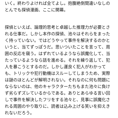
いく。終わりよければ全てよし。抱腹絶倒間違いなしの
とんでも探偵漫画、ここに開幕。
探偵といえば、論理的思考と卓越した推理力が必要とさ
れる仕事だ。しかし本作の探偵、池々はそれらをまった
く持っていない。ではどうやって事件を解決するのかと
いうと、当てずっぽうだ。思いついたことを言って、周
囲の反応を窺う。はずれているようなら誤魔化して、当
たっているようなら話を進める。それを繰り返して、犯
人を暴こうとするのだ。しかし運良く犯人がわかって
も、トリックや犯行動機はスルーしてしまうため、実際
は謎のほとんどが解明されない。それなのに何も問題に
ならないのは、他のキャラクターたちもまた池々に負け
ず劣らずズレているからである。ありとあらゆる言い回
しで事件を解決したフリをする池々と、見事に誤魔化さ
れる周囲のやり取りに、読者は込み上げる笑いを抑えき
れないだろう。