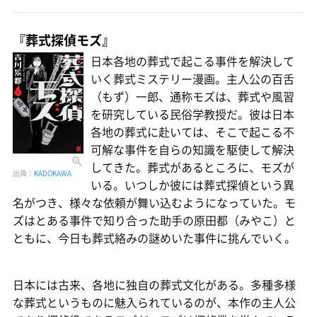
『葬式探偵モズ』
日本各地の葬式で起こる事件を解決して
いく葬式ミステリー漫画。主人公の百舌
（もず）一郎、通称モズは、葬式や風習
を研究している民俗学教授だ。彼は日本
各地の葬式に赴いては、そこで起こる不
可解な事件を自らの知識を駆使して解決
してきた。葬式があるところに、モズが
出典：
KADOKAWA
いる。いつしか彼には葬式探偵という異
名がつき、様々な依頼が舞い込むようになっていた。モ
ズはとある事件で知り合った助手の原田都（みやこ）と
ともに、今日も葬式絡みの謎めいた事件に挑んでいく。
日本には古来、各地に独自の葬式文化がある。多種多様
な葬式というものに魅入られているのが、本作の主人公