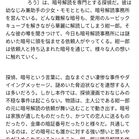
ろう）は、暗号解読を専門とする探偵だ。彼は
幼なじみ兼助手の少女・モモとともに、暗号解読事務所
を営んでいる。どんな難解な暗号も、愛用のルービック
キューブを解きながら華麗に解読してしまう紺一郎。そ
んな彼の噂を聞きつけて、今日も暗号解読事務所には謎
めいた暗号に頭を悩ませる依頼人がやってくる。紺一郎
は依頼人と持ち込まれた暗号を通じて、様々な人の想い
に触れていく。
探偵、暗号という言葉に、血なまぐさい凄惨な事件やダ
イイングメッセージ、謎めいた脅迫状などを連想する人
は多いだろう。しかし本作では、探偵漫画でおなじみの
不穏な事件は起こらない。物語は、主人公である紺一郎
の元に暗号解読の依頼が舞い込むことで動き出す。暗号
は家族が遺したものだったり、かつての恋人に送るもの
だったり、金庫の暗証番号だったりと様々だ。共通して
いるのは、どの暗号にも誰かに対する強い想いと思いや