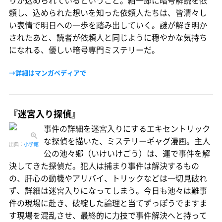
りが込められているということ。紺一郎に暗号解読を依
頼し、込められた想いを知った依頼人たちは、皆清々し
い表情で明日への一歩を踏み出していく。謎が解き明か
されたあと、読者が依頼人と同じように穏やかな気持ち
になれる、優しい暗号専門ミステリーだ。
→詳細はマンガペディアで
『迷宮入り探偵』
事件の詳細を迷宮入りにするエキセントリック
な探偵を描いた、ミステリーギャグ漫画。主人
出典：
小学館
公の池々郷（いけいけごう）は、運で事件を解
決してきた探偵だ。犯人は捕まり事件は解決するもの
の、肝心の動機やアリバイ、トリックなどは一切見破れ
ず、詳細は迷宮入りになってしまう。今日も池々は難事
件の現場に赴き、破綻した論理と当てずっぽうでますま
す現場を混乱させ、最終的に力技で事件解決へと持って