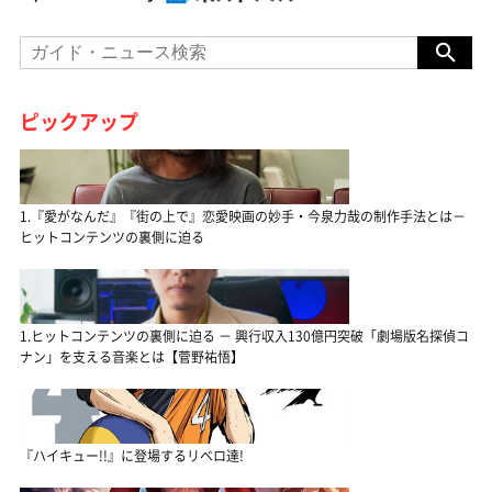
ピックアップ
1.『愛がなんだ』『街の上で』恋愛映画の妙手・今泉力哉の制作手法とは－
ヒットコンテンツの裏側に迫る
1.ヒットコンテンツの裏側に迫る － 興行収入130億円突破「劇場版名探偵コ
ナン」を支える音楽とは【菅野祐悟】
『ハイキュー!!』に登場するリベロ達!