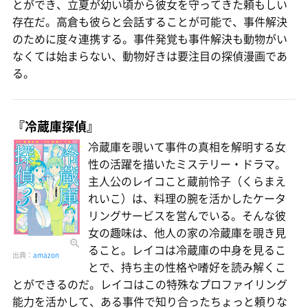
とができ、立夏が幼い頃から彼女を守ってきた頼もしい
存在だ。高倉も彼らと会話することが可能で、事件解決
のために度々連携する。事件発覚も事件解決も動物がい
なくては始まらない、動物好きは要注目の探偵漫画であ
る。
『冷蔵庫探偵』
冷蔵庫を覗いて事件の真相を解明する女
性の活躍を描いたミステリー・ドラマ。
主人公のレイコこと蔵前怜子（くらまえ
れいこ）は、料理の腕を活かしたケータ
リングサービスを営んでいる。そんな彼
女の趣味は、他人の家の冷蔵庫を覗き見
ること。レイコは冷蔵庫の中身を見るこ
出典：
amazon
とで、持ち主の性格や嗜好を読み解くこ
とができるのだ。レイコはこの特殊なプロファイリング
能力を活かして、ある事件で知り合ったちょっと頼りな