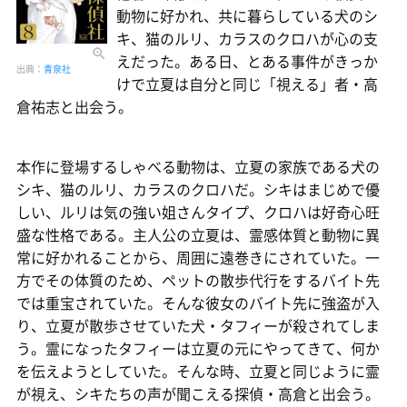
動物に好かれ、共に暮らしている犬のシ
キ、猫のルリ、カラスのクロハが心の支
えだった。ある日、とある事件がきっか
出典：
青泉社
けで立夏は自分と同じ「視える」者・高
倉祐志と出会う。
本作に登場するしゃべる動物は、立夏の家族である犬の
シキ、猫のルリ、カラスのクロハだ。シキはまじめで優
しい、ルリは気の強い姐さんタイプ、クロハは好奇心旺
盛な性格である。主人公の立夏は、霊感体質と動物に異
常に好かれることから、周囲に遠巻きにされていた。一
方でその体質のため、ペットの散歩代行をするバイト先
では重宝されていた。そんな彼女のバイト先に強盗が入
り、立夏が散歩させていた犬・タフィーが殺されてしま
う。霊になったタフィーは立夏の元にやってきて、何か
を伝えようとしていた。そんな時、立夏と同じように霊
が視え、シキたちの声が聞こえる探偵・高倉と出会う。