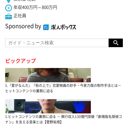
年収400万円～800万円
正社員
Sponsored by
ピックアップ
1.『愛がなんだ』『街の上で』恋愛映画の妙手・今泉力哉の制作手法とは－
ヒットコンテンツの裏側に迫る
1.ヒットコンテンツの裏側に迫る － 興行収入130億円突破「劇場版名探偵コ
ナン」を支える音楽とは【菅野祐悟】