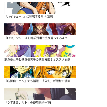
『ハイキュー!!』に登場するリベロ達!
『Fate』シリーズを時系列順で振り返ってみよう!
高身長女子と低身長男子の恋愛漫画！オススメ５選
『名探偵コナン』でも話題！「公安」が題材の漫画
「うずまきナルト」の使用忍術一覧‼