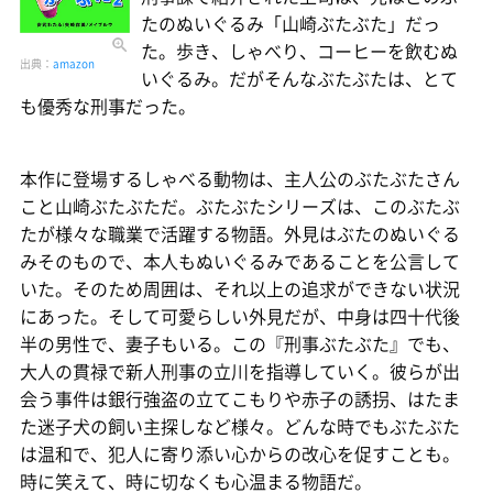
たのぬいぐるみ「山崎ぶたぶた」だっ
た。歩き、しゃべり、コーヒーを飲むぬ
出典：
amazon
いぐるみ。だがそんなぶたぶたは、とて
も優秀な刑事だった。
本作に登場するしゃべる動物は、主人公のぶたぶたさん
こと山崎ぶたぶただ。ぶたぶたシリーズは、このぶたぶ
たが様々な職業で活躍する物語。外見はぶたのぬいぐる
みそのもので、本人もぬいぐるみであることを公言して
いた。そのため周囲は、それ以上の追求ができない状況
にあった。そして可愛らしい外見だが、中身は四十代後
半の男性で、妻子もいる。この『刑事ぶたぶた』でも、
大人の貫禄で新人刑事の立川を指導していく。彼らが出
会う事件は銀行強盗の立てこもりや赤子の誘拐、はたま
た迷子犬の飼い主探しなど様々。どんな時でもぶたぶた
は温和で、犯人に寄り添い心からの改心を促すことも。
時に笑えて、時に切なくも心温まる物語だ。