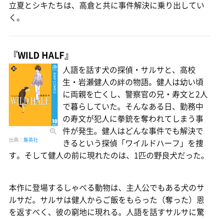
立夏とシキたちは、高倉と共に事件解決に乗り出してい
く。
『WILD HALF』
人語を話す犬の探偵・サルサと、高校
生・岩瀬健人の絆の物語。健人は幼い頃
に両親を亡くし、警察官の兄・寿文と2人
で暮らしていた。そんなある日、勤務中
の寿文が犯人に拳銃を奪われてしまう事
件が発生。健人はどんな事件でも解決で
出典：
集英社
きるという探偵「ワイルドハーフ」を捜
す。そして健人の前に現れたのは、1匹の野良犬だった。
本作に登場するしゃべる動物は、主人公でもある犬のサ
ルサだ。サルサは健人からご飯をもらった（奪った）恩
を返すべく、彼の窮地に現れる。人語を話すサルサに驚