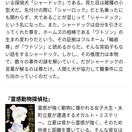
いる探偵犬「シャードック」である。見た目は雑種の小
型犬だ。名付けの際に「シャーロック」だと名乗ったに
も関わらず、犬であることが混じって「シャードック」
という名になった。また、シャードックは自分を引きと
ってくれた尊を、ホームズの相棒である「ワトソン」の
生まれ変わりだという。その証拠はフルネーム「輪島
尊」が「ワトソン」と読めるからだ。そんな突拍子もな
い話をするシャードック。しかし、その推理力は本物
で、数々の事件の謎を解いていく。だがシャードックの
言葉が解るのは尊だけ。人間と犬が協力して難事件に立
ち向かっていくのだった。
『霊感動物探偵社』
霊感が強く動物に懐かれる女子大生・水
町立夏が遭遇するオカルト・ミステリ
ー。立夏は昔から霊感が強く、そのため
他者と距離を置いている。そんな彼女は