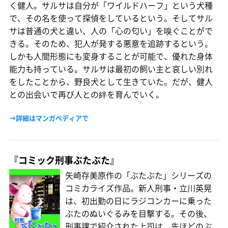
く健人。サルサは自分が「ワイルドハーフ」という犬種
で、その名を使って探偵をしているという。そしてサル
サは普通の犬と違い、人の「心の匂い」を嗅ぐことがで
きる。そのため、犯人が発する悪意を追跡するという。
しかも人間形態にも変身することが可能で、優れた身体
能力も持っている。サルサは最初の飼い主と哀しい別れ
をしたことから、野良犬として生きていた。だが、健人
との出会いで再び人との絆を育んでいく。
→詳細はマンガペディアで
『コミック刑事ぶたぶた』
矢崎存美原作の「ぶたぶた」シリーズの
コミカライズ作品。新人刑事・立川英晃
は、初出勤の日にラジコンカーに乗った
ぶたのぬいぐるみを目撃する。その後、
刑事課で紹介された上司は、先ほどのぶ