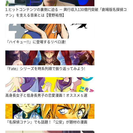
1.ヒットコンテンツの裏側に迫る － 興行収入130億円突破「劇場版名探偵コ
ナン」を支える音楽とは【菅野祐悟】
『ハイキュー!!』に登場するリベロ達!
『Fate』シリーズを時系列順で振り返ってみよう!
高身長女子と低身長男子の恋愛漫画！オススメ５選
『名探偵コナン』でも話題！「公安」が題材の漫画