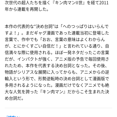
次世代の超人たちを描く『キン肉マンII世』を経て2011
年から連載を再開した。
本作の代表的な“決め台詞”は「へのつっぱりはいらんで
すよ！」。まだギャグ漫画であった連載当初に登場した
言葉で、作中でも「おお、言葉の意味はよくわからん
が、とにかくすごい自信だ！」と言われている通り、自
信満々な際に使用される。ほぼ一発ネタだったこの言葉
だが、インパクトが強く、アニメ版の予告で毎回使用さ
れたため、本作を代表する決め台詞となった。その後、
物語がシリアスな展開に入ってからも、アニメからの逆
輸入という形で、形勢逆転時の決め台詞として漫画版で
多用されるようになった。漫画だけでなくアニメでも絶
大な人気を誇った『キン肉マン』だからこそ生まれた決
め台詞だ。