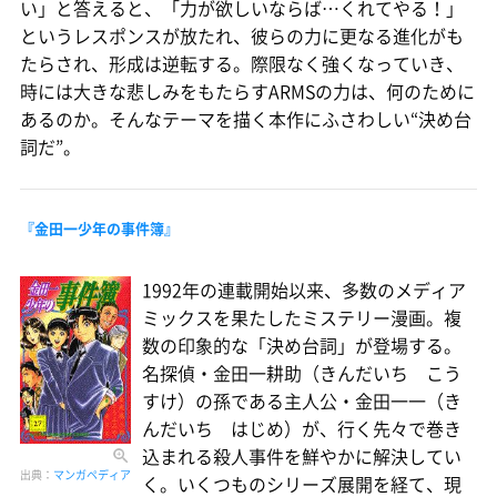
い」と答えると、「力が欲しいならば…くれてやる！」
というレスポンスが放たれ、彼らの力に更なる進化がも
たらされ、形成は逆転する。際限なく強くなっていき、
時には大きな悲しみをもたらすARMSの力は、何のために
あるのか。そんなテーマを描く本作にふさわしい“決め台
詞だ”。
『金田一少年の事件簿』
1992年の連載開始以来、多数のメディア
ミックスを果たしたミステリー漫画。複
数の印象的な「決め台詞」が登場する。
名探偵・金田一耕助（きんだいち こう
すけ）の孫である主人公・金田一一（き
んだいち はじめ）が、行く先々で巻き
込まれる殺人事件を鮮やかに解決してい
出典：
マンガペディア
く。いくつものシリーズ展開を経て、現