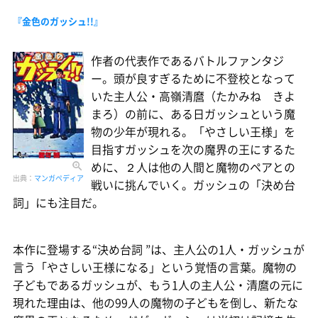
『金色のガッシュ!!』
作者の代表作であるバトルファンタジ
ー。頭が良すぎるために不登校となって
いた主人公・高嶺清麿（たかみね きよ
まろ）の前に、ある日ガッシュという魔
物の少年が現れる。「やさしい王様」を
目指すガッシュを次の魔界の王にするた
めに、２人は他の人間と魔物のペアとの
出典：
マンガペディア
戦いに挑んでいく。ガッシュの「決め台
詞」にも注目だ。
本作に登場する“決め台詞 ”は、主人公の1人・ガッシュが
言う「やさしい王様になる」という覚悟の言葉。魔物の
子どもであるガッシュが、もう1人の主人公・清麿の元に
現れた理由は、他の99人の魔物の子どもを倒し、新たな