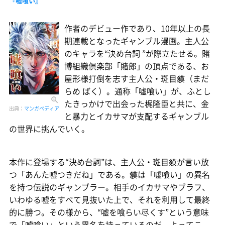
『嘘喰い』
作者のデビュー作であり、10年以上の長
期連載となったギャンブル漫画。主人公
のキャラを“決め台詞 ”が際立たせる。賭
博組織倶楽部「賭郎」の頂点である、お
屋形様打倒を志す主人公・斑目貘（まだ
らめ ばく）。通称「嘘喰い」が、ふとし
たきっかけで出会った梶隆臣と共に、金
出典：
マンガペディア
と暴力とイカサマが支配するギャンブル
の世界に挑んでいく。
本作に登場する“決め台詞”は、主人公・斑目貘が言い放
つ「あんた嘘つきだね」である。貘は「嘘喰い」の異名
を持つ伝説のギャンブラー。相手のイカサマやブラフ、
いわゆる嘘をすべて見抜いた上で、それを利用して最終
的に勝つ。その様から、“嘘を喰らい尽くす”という意味
で「嘘喰い」という異名を持っているのだ。よってこ