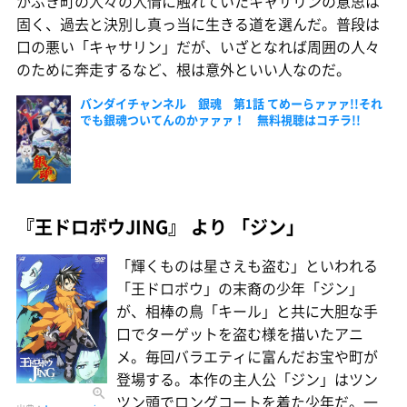
かぶき町の人々の人情に触れていたキャサリンの意思は
固く、過去と決別し真っ当に生きる道を選んだ。普段は
口の悪い「キャサリン」だが、いざとなれば周囲の人々
のために奔走するなど、根は意外といい人なのだ。
バンダイチャンネル 銀魂 第1話 てめーらァァァ!!それ
でも銀魂ついてんのかァァァ！ 無料視聴はコチラ!!
『王ドロボウJING』 より 「ジン」
「輝くものは星さえも盗む」といわれる
「王ドロボウ」の末裔の少年「ジン」
が、相棒の鳥「キール」と共に大胆な手
口でターゲットを盗む様を描いたアニ
メ。毎回バラエティに富んだお宝や町が
登場する。本作の主人公「ジン」はツン
ツン頭でロングコートを着た少年だ。一