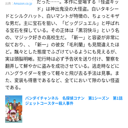
だった……。本作に登場する「怪盗キッ
出典：
Amazon.co.jp
ド」は神出鬼没の大怪盗。白いタキシー
ドとシルクハット、白いマントが特徴の、ちょっとキザ
な男だ。主に宝石を狙い、「ビッグジュエル」と呼ばれ
る宝石を探している。その正体は「黒羽快斗」という名
の、マジック好きの高校生だ。「新一」と容姿が非常に
似ており、、「新一」の彼女「毛利蘭」も見間違えたほ
ど。飄々とした態度でふざけているようにも見えるが、
実は頭脳明晰。犯行時は必ず予告状を送り付け、警察を
翻弄して鮮やかに盗みを成功させている。逃走時などに
ハングライダーを使って軽々と飛び去る手法は見事。ま
た、変装も得意であるなど、全てにおいて隙のない怪盗
である。
バンダイチャンネル 名探偵コナン 第1シーズン 第1話
ジェットコースター殺人事件