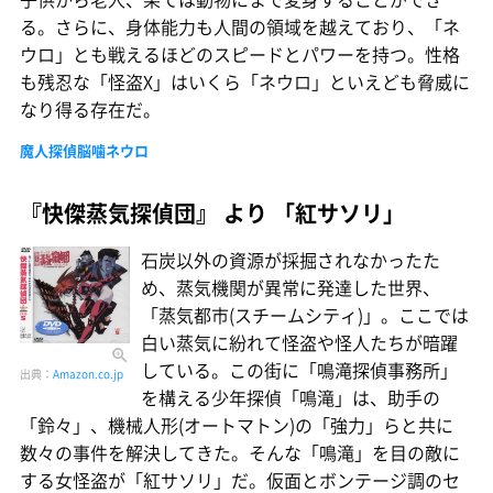
る。さらに、身体能力も人間の領域を越えており、「ネ
ウロ」とも戦えるほどのスピードとパワーを持つ。性格
も残忍な「怪盗X」はいくら「ネウロ」といえども脅威に
なり得る存在だ。
魔人探偵脳噛ネウロ
『快傑蒸気探偵団』 より 「紅サソリ」
石炭以外の資源が採掘されなかったた
め、蒸気機関が異常に発達した世界、
「蒸気都市(スチームシティ)」。ここでは
白い蒸気に紛れて怪盗や怪人たちが暗躍
している。この街に「鳴滝探偵事務所」
出典：
Amazon.co.jp
を構える少年探偵「鳴滝」は、助手の
「鈴々」、機械人形(オートマトン)の「強力」らと共に
数々の事件を解決してきた。そんな「鳴滝」を目の敵に
する女怪盗が「紅サソリ」だ。仮面とボンテージ調のセ