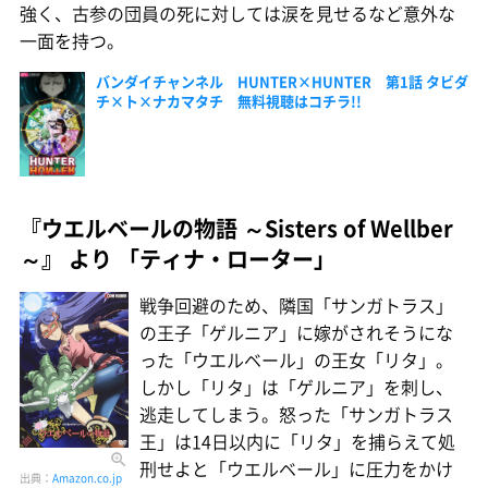
強く、古参の団員の死に対しては涙を見せるなど意外な
一面を持つ。
バンダイチャンネル HUNTER×HUNTER 第1話 タビダ
チ×ト×ナカマタチ 無料視聴はコチラ!!
『ウエルベールの物語 ～Sisters of Wellber
～』 より 「ティナ・ローター」
戦争回避のため、隣国「サンガトラス」
の王子「ゲルニア」に嫁がされそうにな
った「ウエルベール」の王女「リタ」。
しかし「リタ」は「ゲルニア」を刺し、
逃走してしまう。怒った「サンガトラス
王」は14日以内に「リタ」を捕らえて処
刑せよと「ウエルベール」に圧力をかけ
出典：
Amazon.co.jp