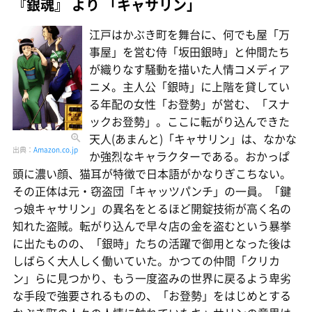
『銀魂』 より 「キャサリン」
江戸はかぶき町を舞台に、何でも屋「万
事屋」を営む侍「坂田銀時」と仲間たち
が織りなす騒動を描いた人情コメディア
ニメ。主人公「銀時」に上階を貸してい
る年配の女性「お登勢」が営む、「スナ
ックお登勢」。ここに転がり込んできた
天人(あまんと)「キャサリン」は、なかな
出典：
Amazon.co.jp
か強烈なキャラクターである。おかっぱ
頭に濃い顔、猫耳が特徴で日本語がかなりぎこちない。
その正体は元・窃盗団「キャッツパンチ」の一員。「鍵
っ娘キャサリン」の異名をとるほど開錠技術が高く名の
知れた盗賊。転がり込んで早々店の金を盗むという暴挙
に出たものの、「銀時」たちの活躍で御用となった後は
しばらく大人しく働いていた。かつての仲間「クリカ
ン」らに見つかり、もう一度盗みの世界に戻るよう卑劣
な手段で強要されるものの、「お登勢」をはじめとする