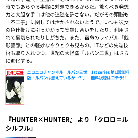
時でもあらゆる事態に対処できるからだ。驚くべき発想
力と大胆な手口は他の追随を許さない。だがその頭脳も
「不二子」に関しては活かされないようで、いつも彼女
の色仕掛けに引っかかって安請け合いをしたり、利用さ
れて裏切られたりしがちだ。また、宿命のライバル「銭
形警部」との軽妙なやりとりも見もの。ITなどの先端技
術も取り入れつつ、世紀の大怪盗「ルパン三世」はさら
に進化する。
ニコニコチャンネル ルパン三世 1st series 第1話無料
版「ルパンは燃えているか…?!」 無料視聴はコチラ!!
『HUNTER×HUNTER』 より 「クロロ＝ル
シルフル」