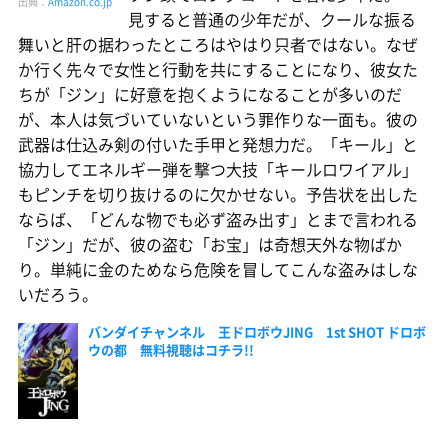
出典：
Amazon.co.jp
見すると普通の少年だが、クールな振る
舞いと肝の据わったところはやはり只者ではない。なぜ
か行く先々で女性と行動を共にすることになり、彼女た
ちが「ジン」に好意を抱くようになることが多いのだ
が、本人は気づいていないという罪作りな一面も。彼の
武器は仕込み剣の付いた手甲と発想力だ。「キール」と
協力してエネルギー弾を撃つ大技「キールロワイアル」
もピンチを切り抜けるのに欠かせない。予告状を出した
ならば、「どんな物でも必ず盗み出す」とまで言われる
「ジン」だが、彼の盗む「お宝」は奇想天外な物ばか
り。単純に金のためなら危険を冒してこんな盗みはしな
いだろう。
バンダイチャンネル 王ドロボウJING 1st SHOT ドロボ
ウの都 無料視聴はコチラ!!