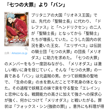
『七つの大罪』より「バン」
ブリタニアの大国「リオネス王国」で
は、先代の「聖騎士長」に代わり、「ド
レファス」と「ヘンドリクセン」の二人
が「聖騎士長」となってから「聖騎士」
たちが増長していた。こうした国内の状
況を憂いた王女、「エリザベス」は伝説
の騎士団「七つの大罪」の団長「メリオ
出典：
Amazon.co.jp
ダス」に助力を求めた。「七つの大罪」
のメンバーをもう一度訪ねながら、「メリオダス」は激
しい戦いに身を投じていく。そんな「七つの大罪」の一
員である「バン」は元盗賊の男。かつて妖精族の聖地
で、「生命の泉」の水を飲んだことで不死身の体となっ
た。その過程で妖精王の妹で泉を守る聖女「エレイン」
と恋仲になる。戦闘能力の高さに加えて強さへの探求心
が強く、何かにつけて「メリオダス」と戦いたがる。罪
状は「フォックス・シン(強欲の罪)」。意外にも料理が得