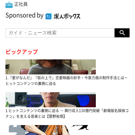
正社員
Sponsored by
ピックアップ
1.『愛がなんだ』『街の上で』恋愛映画の妙手・今泉力哉の制作手法とは－
ヒットコンテンツの裏側に迫る
1.ヒットコンテンツの裏側に迫る － 興行収入130億円突破「劇場版名探偵コ
ナン」を支える音楽とは【菅野祐悟】