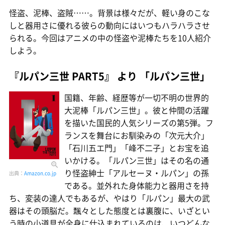
怪盗、泥棒、盗賊……。背景は様々だが、軽い身のこな
しと器用さに優れる彼らの動向にはいつもハラハラさせ
られる。今回はアニメの中の怪盗や泥棒たちを10人紹介
しよう。
『ルパン三世 PART5』 より 「ルパン三世」
国籍、年齢、経歴等が一切不明の世界的
大泥棒「ルパン三世」。彼と仲間の活躍
を描いた国民的人気シリーズの第5弾。フ
ランスを舞台にお馴染みの「次元大介」
「石川五エ門」「峰不二子」とお宝を追
いかける。「ルパン三世」はその名の通
り怪盗紳士「アルセーヌ・ルパン」の孫
出典：
Amazon.co.jp
である。並外れた身体能力と器用さを持
ち、変装の達人でもあるが、やはり「ルパン」最大の武
器はその頭脳だ。飄々とした態度とは裏腹に、いざとい
う時の小道具が全身に仕込まれているのは、いつどんな