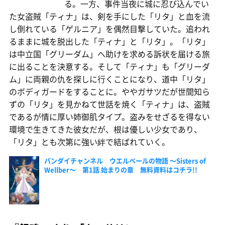
る。一方、事件当夜に城に忍び込んでい
た女盗賊「ティナ」は、剣を手にした「リタ」と血を流
し倒れている「ゲルニア」を偶然目撃していた。追われ
るままに城を脱出した「ティナ」と「リタ」。「リタ」
は中立国「グリーダム」へ助けを求める訴状を届ける旅
に出ることを決意する。そして「ティナ」も「グリーダ
ム」に両親の仇を探しに行くことになり、道中「リタ」
のボディガードをすることに。ややガサツだが世間知ら
ずの「リタ」を見かねて世話を焼く「ティナ」は、盗賊
であるが情に厚い姉御肌タイプ。盗みをせざるを得ない
環境で生きてきた彼女だが、根は優しい少女であり、
「リタ」とも次第に強い絆で結ばれていく。
バンダイチャンネル ウエルベールの物語 〜Sisters of
Wellber〜 第1話 始まりの章 無料資料はコチラ!!