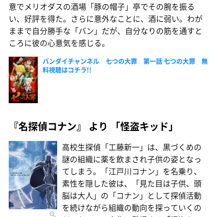
意でメリオダスの酒場「豚の帽子」亭でその腕を振る
い、好評を得た。さらに意外なことに、酒に弱い。わが
ままで自分勝手な「バン」だが、自分なりの筋を通すと
ころに彼の心意気を感じる。
バンダイチャンネル 七つの大罪 第一話 七つの大罪 無
料視聴はコチラ!!
『名探偵コナン』 より 「怪盗キッド」
高校生探偵「工藤新一」は、黒づくめの
謎の組織に薬を飲まされ子供の姿となっ
てしまう。「江戸川コナン」を名乗り、
素性を隠した彼は、「見た目は子供、頭
脳は大人」の「コナン」として探偵活動
を続けながら組織の動向を探っていくの