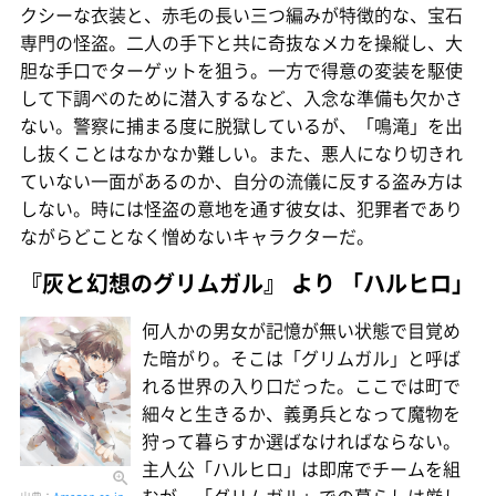
クシーな衣装と、赤毛の長い三つ編みが特徴的な、宝石
専門の怪盗。二人の手下と共に奇抜なメカを操縦し、大
胆な手口でターゲットを狙う。一方で得意の変装を駆使
して下調べのために潜入するなど、入念な準備も欠かさ
ない。警察に捕まる度に脱獄しているが、「鳴滝」を出
し抜くことはなかなか難しい。また、悪人になり切きれ
ていない一面があるのか、自分の流儀に反する盗み方は
しない。時には怪盗の意地を通す彼女は、犯罪者であり
ながらどことなく憎めないキャラクターだ。
『灰と幻想のグリムガル』 より 「ハルヒロ」
何人かの男女が記憶が無い状態で目覚め
た暗がり。そこは「グリムガル」と呼ば
れる世界の入り口だった。ここでは町で
細々と生きるか、義勇兵となって魔物を
狩って暮らすか選ばなければならない。
主人公「ハルヒロ」は即席でチームを組
むが、「グリムガル」での暮らしは厳し