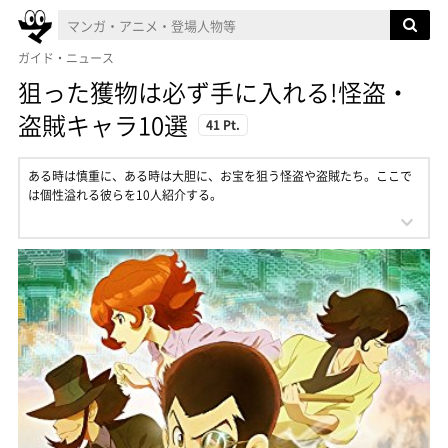
ガイド・ニュース
狙った獲物は必ず手に入れる!怪盗・
盗賊キャラ10選
41 Pt.
ある時は慎重に、ある時は大胆に、お宝を狙う怪盗や盗賊たち。ここで
は個性溢れる彼らを10人紹介する。