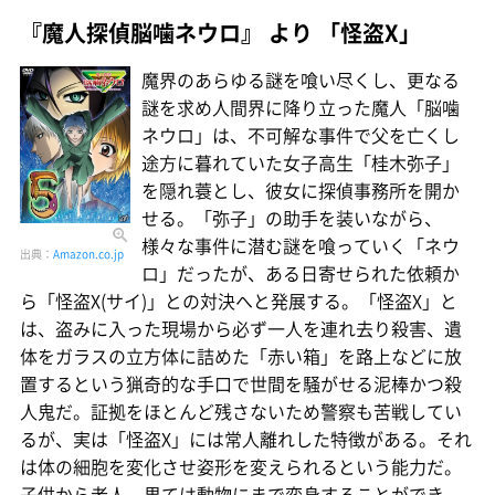
『魔人探偵脳噛ネウロ』 より 「怪盗X」
魔界のあらゆる謎を喰い尽くし、更なる
謎を求め人間界に降り立った魔人「脳噛
ネウロ」は、不可解な事件で父を亡くし
途方に暮れていた女子高生「桂木弥子」
を隠れ蓑とし、彼女に探偵事務所を開か
せる。「弥子」の助手を装いながら、
様々な事件に潜む謎を喰っていく「ネウ
出典：
Amazon.co.jp
ロ」だったが、ある日寄せられた依頼か
ら「怪盗X(サイ)」との対決へと発展する。「怪盗X」と
は、盗みに入った現場から必ず一人を連れ去り殺害、遺
体をガラスの立方体に詰めた「赤い箱」を路上などに放
置するという猟奇的な手口で世間を騒がせる泥棒かつ殺
人鬼だ。証拠をほとんど残さないため警察も苦戦してい
るが、実は「怪盗X」には常人離れした特徴がある。それ
は体の細胞を変化させ姿形を変えられるという能力だ。
子供から老人、果ては動物にまで変身することができ