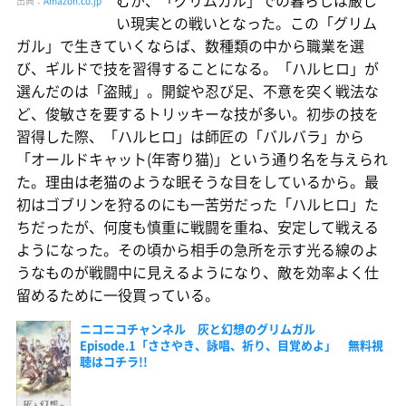
出典：
Amazon.co.jp
い現実との戦いとなった。この「グリム
ガル」で生きていくならば、数種類の中から職業を選
び、ギルドで技を習得することになる。「ハルヒロ」が
選んだのは「盗賊」。開錠や忍び足、不意を突く戦法な
ど、俊敏さを要するトリッキーな技が多い。初歩の技を
習得した際、「ハルヒロ」は師匠の「バルバラ」から
「オールドキャット(年寄り猫)」という通り名を与えられ
た。理由は老猫のような眠そうな目をしているから。最
初はゴブリンを狩るのにも一苦労だった「ハルヒロ」た
ちだったが、何度も慎重に戦闘を重ね、安定して戦える
ようになった。その頃から相手の急所を示す光る線のよ
うなものが戦闘中に見えるようになり、敵を効率よく仕
留めるために一役買っている。
ニコニコチャンネル 灰と幻想のグリムガル
Episode.1「ささやき、詠唱、祈り、目覚めよ」 無料視
聴はコチラ!!