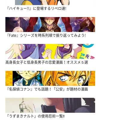
『ハイキュー!!』に登場するリベロ達!
『Fate』シリーズを時系列順で振り返ってみよう!
高身長女子と低身長男子の恋愛漫画！オススメ５選
『名探偵コナン』でも話題！「公安」が題材の漫画
「うずまきナルト」の使用忍術一覧‼