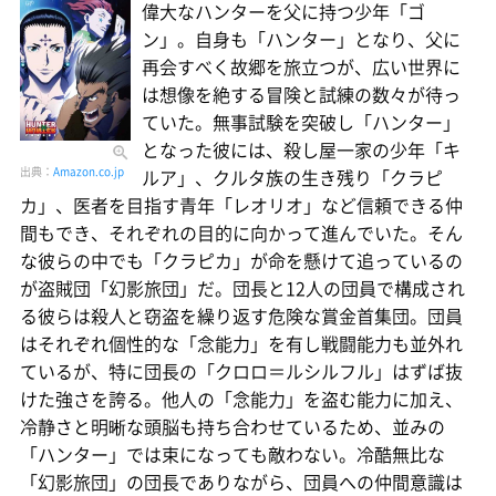
偉大なハンターを父に持つ少年「ゴ
ン」。自身も「ハンター」となり、父に
再会すべく故郷を旅立つが、広い世界に
は想像を絶する冒険と試練の数々が待っ
ていた。無事試験を突破し「ハンター」
となった彼には、殺し屋一家の少年「キ
出典：
Amazon.co.jp
ルア」、クルタ族の生き残り「クラピ
カ」、医者を目指す青年「レオリオ」など信頼できる仲
間もでき、それぞれの目的に向かって進んでいた。そん
な彼らの中でも「クラピカ」が命を懸けて追っているの
が盗賊団「幻影旅団」だ。団長と12人の団員で構成され
る彼らは殺人と窃盗を繰り返す危険な賞金首集団。団員
はそれぞれ個性的な「念能力」を有し戦闘能力も並外れ
ているが、特に団長の「クロロ＝ルシルフル」はずば抜
けた強さを誇る。他人の「念能力」を盗む能力に加え、
冷静さと明晰な頭脳も持ち合わせているため、並みの
「ハンター」では束になっても敵わない。冷酷無比な
「幻影旅団」の団長でありながら、団員への仲間意識は