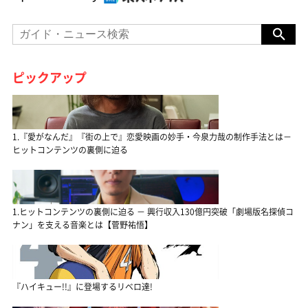
ピックアップ
1.『愛がなんだ』『街の上で』恋愛映画の妙手・今泉力哉の制作手法とは－
ヒットコンテンツの裏側に迫る
1.ヒットコンテンツの裏側に迫る － 興行収入130億円突破「劇場版名探偵コ
ナン」を支える音楽とは【菅野祐悟】
『ハイキュー!!』に登場するリベロ達!