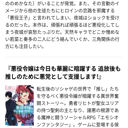
ののめかなた）がいることが発覚。また、その言動のイ
メージから他の生徒たちにヒロインの恋路を邪魔する
「悪役王子」と言われてしまい、夜城はショックを受け
るのだった。本作は、頑張れば頑張るほど悪役化してし
まう夜城が哀愁たっぷりだ。天然キャラでどこか憎めな
い若菜と奏多の二人にどう絡んでいくか、三角関係の行
方にも注目したい。
『悪役令嬢は今日も華麗に暗躍する 追放後も
推しのために悪党として支援します!』
転生後のソシャゲの世界で「推し」たち
を守るべく悪役令嬢が暗躍する異世界奮
闘ストーリー。勇者リヒトが聖女ユリア
の持つ聖剣の主となり、諸悪の根源であ
る魔神と闘うソーシャルRPG「エモシオ
ンファンタジー」。ゲームに登場する侯