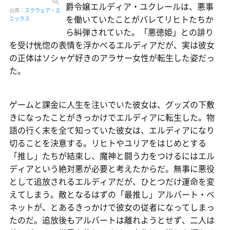
爵令嬢エルディア・ユクレールは、悪事
出典：
スクウェア・エ
を働いていたことがバレてリヒトたちか
ニックス
ら糾弾されていた。「悪徳姫」との誹り
を受け恍惚の表情を浮かべるエルディアだが、実は彼女
の正体はソシャゲ好きのアラサー女性が転生した姿だっ
た。
ゲームと課金に人生を注いでいた彼女は、グッズの下敷
きになったことがきっかけでエルディアに転生した。物
語の行く末を全て知っていた彼女は、エルディアになり
切ることを決意する。リヒトやユリアをはじめとする
「推し」たちが結束し、魔神と闘う力をつけるにはエル
ディアという絶対悪が必要と考えたからだ。無事に悪役
として追放されるエルディアだが、ひとつだけ運命を変
えてしまう。敵となるはずの「最推し」アルバート・ベ
ネットが、とあるきっかけで彼女の従者になってしまっ
たのだ。追放後もアルバートは離れようとせず、二人は