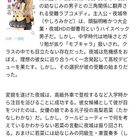
の幼なじみの男子との三角関係に翻弄さ
れる受難ラブコメディ。主人公・夜城帝
（やしろみかど）は、頭脳明晰かつ大企
業・夜城HDの御曹司というハイスペック
男子だ。しかし、中学時代は地味さとガ
出典：
一迅社
リ勉が祟り「モブキャラ」扱いされ、ク
ラスの中でも目立たない存在だった。夜城は危機感をお
ぼえ、理想の彼女に巡り合うべく一念発起して高校デビ
ューを果たす。しかし、その選択が彼の受難の始まりだ
った。
変貌を遂げた夜城は、高級外車で登校するなど入学時か
ら注目を浴びることに成功する。彼女候補として彼が目
をつけたのは、女優の娘である元子役の高梨若菜（たか
なしわかな）だ。しかし、クールビューティーで何を考
えているかわからない若菜の言動に夜城は振り回され
る。おまけに若菜には幼なじみの同級生・東雲奏多（し