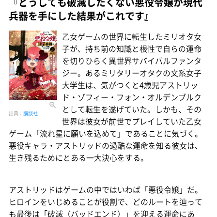
『どうしても破滅したくない悪役令嬢が現代
兵器を手にした結果がこれです』
乙女ゲームの世界に転生したミリオタ女
子が、持ち前の知識と根性で自らの運命
を切りひらく異世界サバイバルファンタ
ジー。あるミリタリーオタクの文系女子
大学生は、気がつくと4歳児アストリッ
ド・ゾフィー・フォン・オルデンブルク
として転生を遂げていた。しかも、その
出典：
講談社
世界は彼女が前世でプレイしていた乙女
ゲーム「流れ星に願いを込めて」であることに気づく。
悪役キャラ・アストリッドの過酷な運命を知る彼女は、
生き残るためにとある一大決心をする。
アストリッドはゲームの中ではいわば「悪役令嬢」だ。
ヒロインをいじめることが役割で、どのルートを辿って
も最後は「破滅（バッドエンド）」を迎える運命にあ