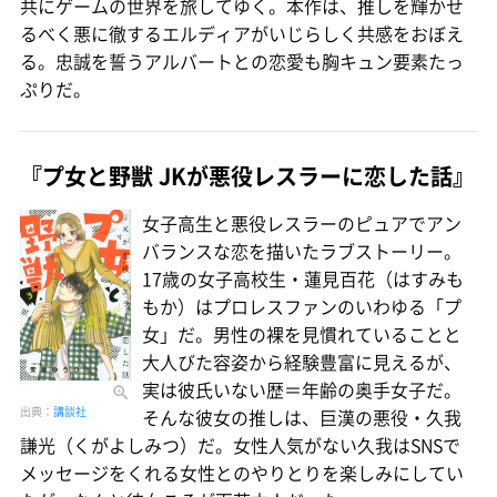
共にゲームの世界を旅してゆく。本作は、推しを輝かせ
るべく悪に徹するエルディアがいじらしく共感をおぼえ
る。忠誠を誓うアルバートとの恋愛も胸キュン要素たっ
ぷりだ。
『プ女と野獣 JKが悪役レスラーに恋した話』
女子高生と悪役レスラーのピュアでアン
バランスな恋を描いたラブストーリー。
17歳の女子高校生・蓮見百花（はすみも
もか）はプロレスファンのいわゆる「プ
女」だ。男性の裸を見慣れていることと
大人びた容姿から経験豊富に見えるが、
実は彼氏いない歴＝年齢の奥手女子だ。
出典：
講談社
そんな彼女の推しは、巨漢の悪役・久我
謙光（くがよしみつ）だ。女性人気がない久我はSNSで
メッセージをくれる女性とのやりとりを楽しみにしてい