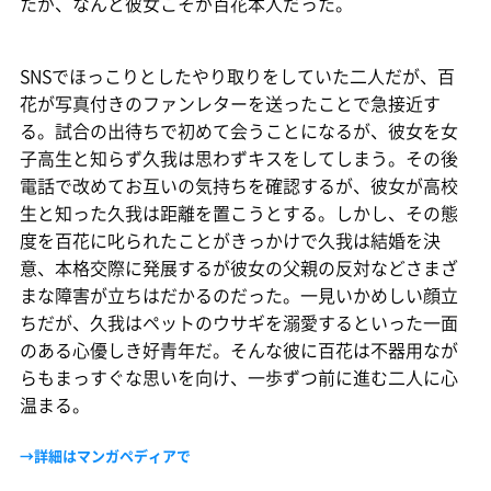
たが、なんと彼女こそが百花本人だった。
SNSでほっこりとしたやり取りをしていた二人だが、百
花が写真付きのファンレターを送ったことで急接近す
る。試合の出待ちで初めて会うことになるが、彼女を女
子高生と知らず久我は思わずキスをしてしまう。その後
電話で改めてお互いの気持ちを確認するが、彼女が高校
生と知った久我は距離を置こうとする。しかし、その態
度を百花に叱られたことがきっかけで久我は結婚を決
意、本格交際に発展するが彼女の父親の反対などさまざ
まな障害が立ちはだかるのだった。一見いかめしい顔立
ちだが、久我はペットのウサギを溺愛するといった一面
のある心優しき好青年だ。そんな彼に百花は不器用なが
らもまっすぐな思いを向け、一歩ずつ前に進む二人に心
温まる。
→詳細はマンガペディアで