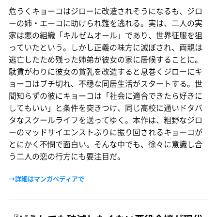
危うくキョーコはジローに改造されそうになるも、ジロ
ーの姉・エーコに助けられ難を逃れる。実は、二人の実
家は悪の組織「キルゼムオール」であり、世界征服を狙
っていたという。しかし正義の味方に滅ぼされ、両親は
逃亡したため残った姉弟が彼女の家に居候することに。
駄賃がわりに彼女の貧乳を改造すると息巻くジローにキ
ョーコはブチ切れ、不穏な同居生活がスタートする。世
間知らずの彼にキョーコは「社会に適合できたら好きに
してもいい」と条件を突きつけ、同じ高校に通いドタバ
タなスクールライフを送ってゆく。本作は、粗野なジロ
ーのマッドサイエンストぶりに振り回されるキョーコが
とにかく不憫で面白い。そんな中でも、徐々に意識し合
う二人の恋の行方にも要注目だ。
→詳細はマンガペディアで