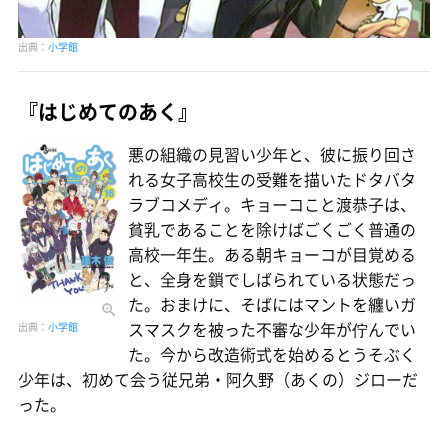
出典：
小学館
『はじめてのあく』
悪の組織の見習い少年と、彼に振り回さ
れる女子高校生の受難を描いたドタバタ
ラブコメディ。キョーコこと渡恭子は、
貧乳であることを除けばごくごく普通の
高校一年生。ある朝キョーコが目覚める
と、全身を鎖でしばられている状態だっ
た。おまけに、そばにはマントを纏いガ
スマスクを被った不審な少年が佇んでい
出典：
小学館
た。今から改造術式を始めるとうそぶく
少年は、初めて会う従兄弟・阿久野（あくの）ジローだ
った。