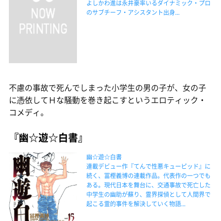
よしかわ進は永井豪率いるダイナミック・プロ
のサブチーフ・アシスタント出身...
不慮の事故で死んでしまった小学生の男の子が、女の子
に憑依してＨな騒動を巻き起こすというエロティック・
コメディ。
『幽☆遊☆白書』
幽☆遊☆白書
連載デビュー作『てんで性悪キューピッド』に
続く、冨樫義博の連載作品。代表作の一つでも
ある。現代日本を舞台に、交通事故で死亡した
中学生の幽助が蘇り、霊界探偵として人間界で
起こる霊的事件を解決していく物語...