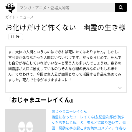
ガイド・ニュース
お化けだけど怖くない 幽霊の生き様
11 Pt.
ま、大体の人間というものはできれば死にたくはありません。しかし、
古今東西死ななかった人間はいないわけです。だったらせめて、死んで
も自分が存在していればいいな～と思う人も多いんでしょうね。数多の
幽霊譚が人口に膾炙しているのもそんな心理の表れなのかもしれませ
ん。てなわけで、今回は主人公が幽霊となって活躍する作品を集めてみ
ました。死んでも命がありますよ～に！
『おじゃまユーレイくん』
おじゃまユーレイくん
幽霊になったユーレイくん(友紀霊次郎)が美少
女たちをはじめ、犬、虫などに取り憑いて、毎
回、騒動を巻き起こすお色気コメディ。作者の