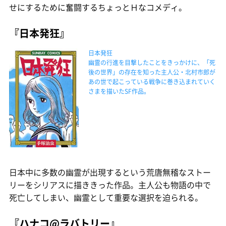
せにするために奮闘するちょっとＨなコメディ。
『日本発狂』
日本発狂
幽霊の行進を目撃したことをきっかけに、「死
後の世界」の存在を知った主人公・北村市郎が
あの世で起こっている戦争に巻き込まれていく
さまを描いたSF作品。
日本中に多数の幽霊が出現するという荒唐無稽なストー
リーをシリアスに描ききった作品。主人公も物語の中で
死亡してしまい、幽霊として重要な選択を迫られる。
『ハナコ@ラバトリー』