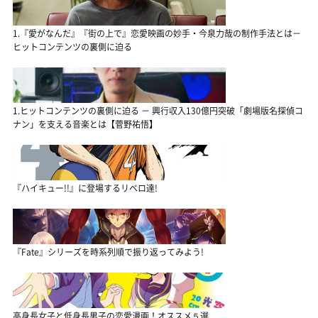
1.『愛がなんだ』『街の上で』恋愛映画の妙手・今泉力哉の制作手法とは－
ヒットコンテンツの裏側に迫る
1.ヒットコンテンツの裏側に迫る － 興行収入130億円突破「劇場版名探偵コ
ナン」を支える音楽とは【菅野祐悟】
『ハイキュー!!』に登場するリベロ達!
『Fate』シリーズを時系列順で振り返ってみよう!
高身長女子と低身長男子の恋愛漫画！オススメ５選