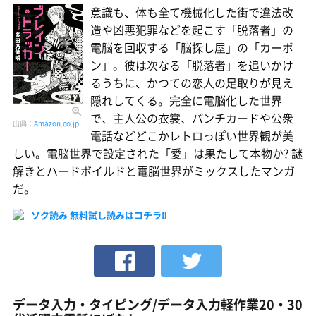
意識も、体も全て機械化した街で違法改
造や凶悪犯罪などを起こす「脱落者」の
電脳を回収する「脳探し屋」の「カーボ
ン」。彼は次なる「脱落者」を追いかけ
るうちに、かつての恋人の足取りが見え
隠れしてくる。完全に電脳化した世界
で、主人公の衣裳、パンチカードや公衆
出典：
Amazon.co.jp
電話などどこかレトロっぽい世界観が美
しい。電脳世界で設定された「愛」は果たして本物か? 謎
解きとハードボイルドと電脳世界がミックスしたマンガ
だ。
ソク読み 無料試し読みはコチラ‼
データ入力・タイピング/データ入力軽作業20・30