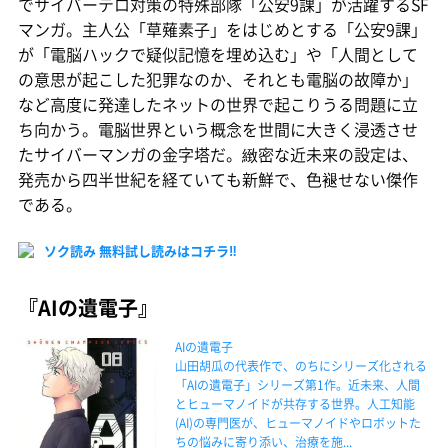
でサイバーテロ対策の特殊部隊「公安9課」が活躍するSF
マンガ。主人公「草薙素子」をはじめとする「公安9課」
が「電脳ハックで疑似記憶を埋め込む」や「人間として
の意思が起こした犯罪なのか、それとも電脳の故障か」
など高度に発達したネットの世界で起こりうる問題に立
ち向かう。電脳世界という概念を世間に大きく浸透させ
たサイバーマンガの金字塔だ。緻密な近未来の設定は、
発売から四半世紀を経ていても新鮮で、色褪せない傑作
である。
ソク読み 無料試し読みはコチラ‼
『AIの遺電子』
AIの遺電子
山田胡瓜の代表作で、のちにシリーズ化される
「AIの遺電子」シリーズ第1作。近未来、人間
とヒューマノイドが共存する世界。人工知能
(AI)の専門医が、ヒューマノイドやロボットた
ちの悩みに寄り添い、治療を施...