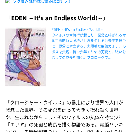
ソク読み 無料試し読みはコチラ‼
『EDEN ～It's an Endless World!～』
EDEN ～It's an Endless World!～
ウィルスの大流行が起こり、原父と呼ばれる帝
国主義的巨大政権が世界を牛耳る近未来を舞台
に、原父と対立する、大規模な麻薬カルテルの
ボスを父親に持つ少年エリヤの死闘と、戦いを
通しての成長を描く。プロローグで...
「クロージャー・ウイルス」の暴走により世界の人口が
激減した世界。その秘密を廻って大きく揺れ動く世界
や、生まれながらにしてそのウィルスの抗体を持つ少年
「エリヤ」の死闘と成長を描く物語である。電脳ハッキ
ングによる衛星制御争い、ネットの中で生まれた生命体