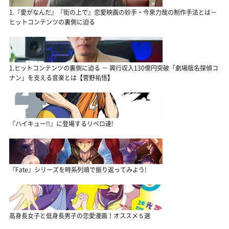
1.『愛がなんだ』『街の上で』恋愛映画の妙手・今泉力哉の制作手法とは－
ヒットコンテンツの裏側に迫る
1.ヒットコンテンツの裏側に迫る － 興行収入130億円突破「劇場版名探偵コ
ナン」を支える音楽とは【菅野祐悟】
『ハイキュー!!』に登場するリベロ達!
『Fate』シリーズを時系列順で振り返ってみよう!
高身長女子と低身長男子の恋愛漫画！オススメ５選