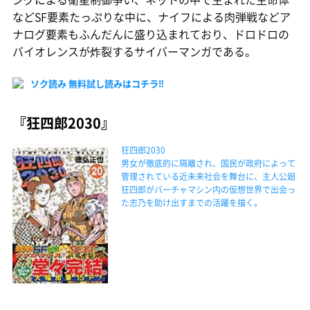
などSF要素たっぷりな中に、ナイフによる肉弾戦などア
ナログ要素もふんだんに盛り込まれており、ドロドロの
バイオレンスが炸裂するサイバーマンガである。
ソク読み 無料試し読みはコチラ‼
『狂四郎2030』
狂四郎2030
男女が徹底的に隔離され、国民が政府によって
管理されている近未来社会を舞台に、主人公廻
狂四郎がバーチャマシン内の仮想世界で出会っ
た志乃を助け出すまでの活躍を描く。