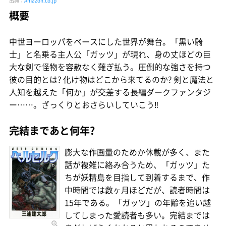
出典：
Amazon.co.jp
概要
中世ヨーロッパをベースにした世界が舞台。「黒い騎
士」と名乗る主人公「ガッツ」が現れ、身の丈ほどの巨
大な剣で怪物を容赦なく薙ぎ払う。圧倒的な強さを持つ
彼の目的とは? 化け物はどこから来てるのか? 剣と魔法と
人知を越えた「何か」が交差する長編ダークファンタジ
ー……。ざっくりとおさらいしていこう‼
完結まであと何年?
膨大な作画量のためか休載が多く、また
話が複雑に絡み合うため、「ガッツ」た
ちが妖精島を目指して到着するまで、作
中時間では数ヶ月ほどだが、読者時間は
15年である。「ガッツ」の年齢を追い越
してしまった愛読者も多い。完結までは