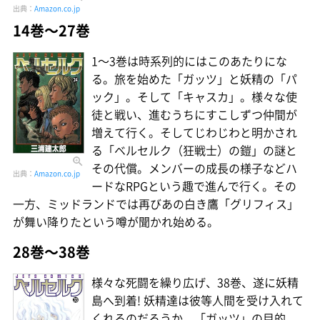
出典：
Amazon.co.jp
14巻〜27巻
1〜3巻は時系列的にはこのあたりにな
る。旅を始めた「ガッツ」と妖精の「パ
ック」。そして「キャスカ」。様々な使
徒と戦い、進むうちにすこしずつ仲間が
増えて行く。そしてじわじわと明かされ
る「ベルセルク（狂戦士）の鎧」の謎と
その代償。メンバーの成長の様子などハ
出典：
Amazon.co.jp
ードなRPGという趣で進んで行く。その
一方、ミッドランドでは再びあの白き鷹「グリフィス」
が舞い降りたという噂が聞かれ始める。
28巻〜38巻
様々な死闘を繰り広げ、38巻、遂に妖精
島へ到着! 妖精達は彼等人間を受け入れて
くれるのだろうか。「ガッツ」の目的、