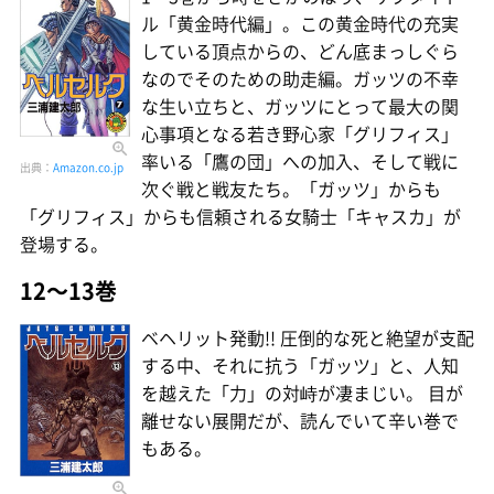
ル「黄金時代編」。この黄金時代の充実
している頂点からの、どん底まっしぐら
なのでそのための助走編。ガッツの不幸
な生い立ちと、ガッツにとって最大の関
心事項となる若き野心家「グリフィス」
率いる「鷹の団」への加入、そして戦に
出典：
Amazon.co.jp
次ぐ戦と戦友たち。「ガッツ」からも
「グリフィス」からも信頼される女騎士「キャスカ」が
登場する。
12〜13巻
ベヘリット発動!! 圧倒的な死と絶望が支配
する中、それに抗う「ガッツ」と、人知
を越えた「力」の対峙が凄まじい。 目が
離せない展開だが、読んでいて辛い巻で
もある。