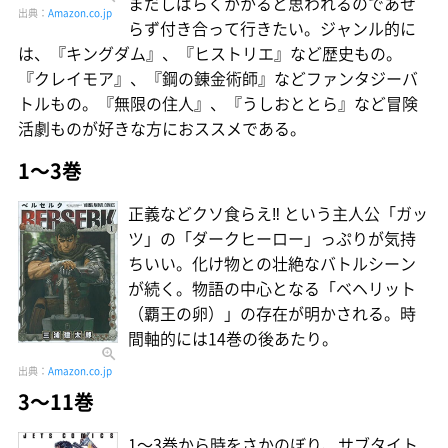
まだしばらくかかると思われるのであせ
出典：
Amazon.co.jp
らず付き合って行きたい。ジャンル的に
は、『キングダム』、『ヒストリエ』など歴史もの。
『クレイモア』、『鋼の錬金術師』などファンタジーバ
トルもの。『無限の住人』、『うしおととら』など冒険
活劇ものが好きな方におススメである。
1〜3巻
正義などクソ食らえ‼ という主人公「ガッ
ツ」の「ダークヒーロー」っぷりが気持
ちいい。化け物との壮絶なバトルシーン
が続く。物語の中心となる「ベヘリット
（覇王の卵）」の存在が明かされる。時
間軸的には14巻の後あたり。
出典：
Amazon.co.jp
3〜11巻
1〜3巻から時をさかのぼり、サブタイト