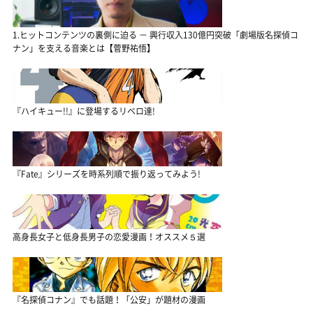
1.ヒットコンテンツの裏側に迫る － 興行収入130億円突破「劇場版名探偵コ
ナン」を支える音楽とは【菅野祐悟】
『ハイキュー!!』に登場するリベロ達!
『Fate』シリーズを時系列順で振り返ってみよう!
高身長女子と低身長男子の恋愛漫画！オススメ５選
『名探偵コナン』でも話題！「公安」が題材の漫画