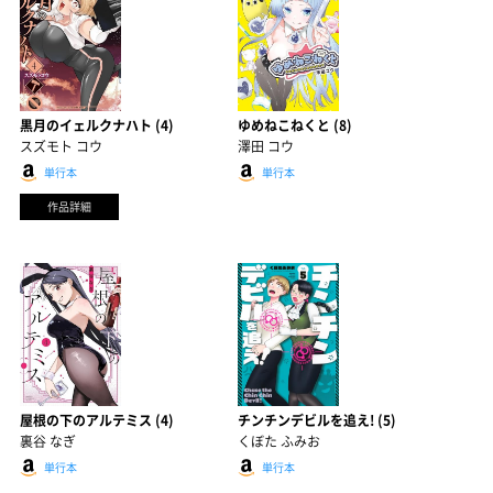
黒月のイェルクナハト (4)
ゆめねこねくと (8)
スズモト コウ
澤田 コウ
単行本
単行本
作品詳細
屋根の下のアルテミス (4)
チンチンデビルを追え! (5)
裏谷 なぎ
くぼた ふみお
単行本
単行本