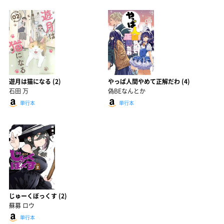
遊月は猫になる (2)
やっぱ人間やめて正解だわ (4)
石田 万
偽BEなんとか
単行本
単行本
じゅーくぼっくす (2)
蘇募 ロウ
単行本