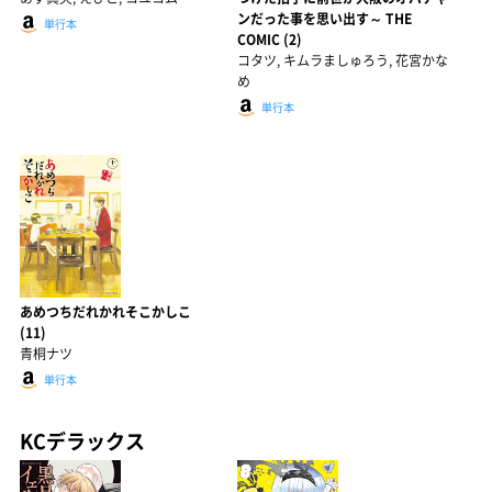
ンだった事を思い出す～ THE
単行本
COMIC (2)
コタツ, キムラましゅろう, 花宮かな
め
単行本
あめつちだれかれそこかしこ
(11)
青桐ナツ
単行本
KCデラックス