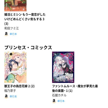
婚活とミシン もう一度恋がした
いけどめんどくさい気もする 3
(3)
和田フミ江
単行本
プリンセス・コミックス
獣王子の偽恋花嫁 2 (2)
ファントムルース ~魔女が夢見た最
稲乃芽子
後の楽園~ 1 (1)
石据カチル
単行本
単行本