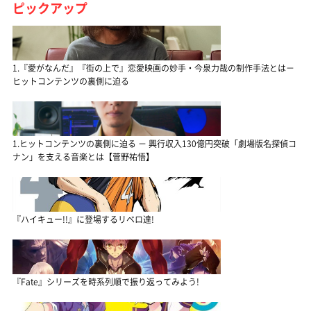
ピックアップ
1.『愛がなんだ』『街の上で』恋愛映画の妙手・今泉力哉の制作手法とは－
ヒットコンテンツの裏側に迫る
1.ヒットコンテンツの裏側に迫る － 興行収入130億円突破「劇場版名探偵コ
ナン」を支える音楽とは【菅野祐悟】
『ハイキュー!!』に登場するリベロ達!
『Fate』シリーズを時系列順で振り返ってみよう!