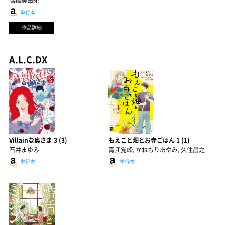
髙橋美由紀
単行本
作品詳細
A.L.C.DX
Villainな奥さま 3 (3)
もえこと畑とお寺ごはん 1 (1)
石井まゆみ
青江覚峰, かねもりあやみ, 久住昌之
単行本
単行本