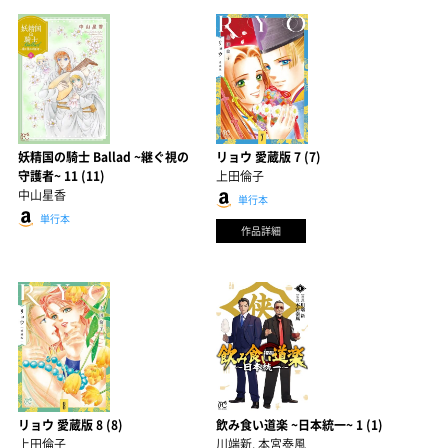
妖精国の騎士 Ballad ~継ぐ視の
リョウ 愛蔵版 7 (7)
守護者~ 11 (11)
上田倫子
中山星香
単行本
単行本
作品詳細
リョウ 愛蔵版 8 (8)
飲み食い道楽 ~日本統一~ 1 (1)
上田倫子
川端新, 本宮泰風