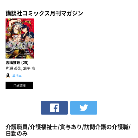
講談社コミックス月刊マガジン
虚構推理 (25)
片瀬 茶柴, 城平 京
単行本
作品詳細
介護職員/介護福祉士/賞与あり/訪問介護の介護職/
日勤のみ