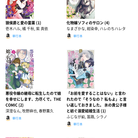
狼侯爵と愛の霊薬 (1)
化物嬢ソフィのサロン (4)
壱木ハル, 橘 千秋, 紫 真依
なまざかな, 紺染幸, ハレのちハレタ
単行本
単行本
悪役令嬢の継母に転生したので娘
「お前を愛することはない」と言わ
を幸せにします、力尽くで。THE
れたので「そうなの？ 私もよ」と言
COMIC (2)
い返しておきました。 氷の貴公子様
深澄なん, 牧野麻也, 春野薫久
と紡ぐ溺愛結婚生活 (1)
ふじなが薊, 笛路, シラノ
単行本
単行本