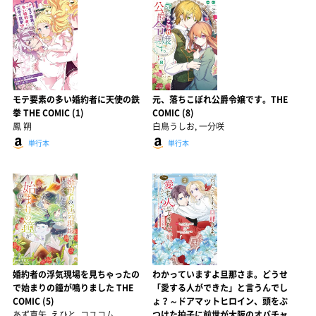
モテ要素の多い婚約者に天使の鉄
元、落ちこぼれ公爵令嬢です。THE
拳 THE COMIC (1)
COMIC (8)
鳳 朔
白鳥うしお, 一分咲
単行本
単行本
婚約者の浮気現場を見ちゃったの
わかっていますよ旦那さま。どうせ
で始まりの鐘が鳴りました THE
「愛する人ができた」と言うんでし
COMIC (5)
ょ？～ドアマットヒロイン、頭をぶ
あず真矢, えひと, コユコム
つけた拍子に前世が大阪のオバチャ