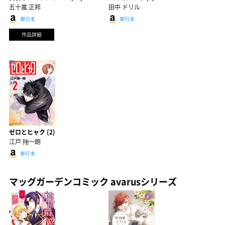
五十嵐 正邦
田中 ドリル
単行本
単行本
作品詳細
ゼロとヒャク (2)
江戸 翔一朗
単行本
マッグガーデンコミック avarusシリーズ