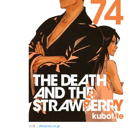
出典：
Amazon.co.jp