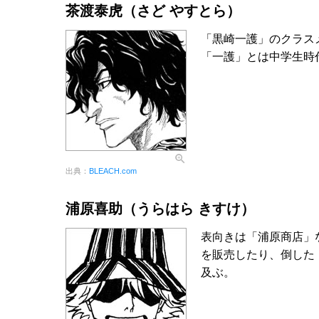
茶渡泰虎（さど やすとら）
「黒崎一護」のクラス
「一護」とは中学生時
出典：
BLEACH.com
浦原喜助（うらはら きすけ）
表向きは「浦原商店」
を販売したり、倒した
及ぶ。