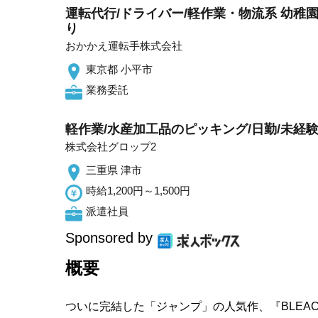
運転代行/ドライバー/軽作業・物流系 幼稚園
り
おかかえ運転手株式会社
東京都 小平市
業務委託
軽作業/水産加工品のピッキング/日勤/未経
株式会社グロップ2
三重県 津市
時給1,200円～1,500円
派遣社員
Sponsored by
概要
ついに完結した「ジャンプ」の人気作、『BLEA