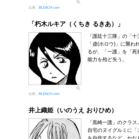
出典：
BLEACH.com
「朽木ルキア（くちき るきあ）」
「護廷十三隊」の「十
「虚(ホロウ)」に襲
るが、「一護」を「死
能力を殆ど失う。
出典：
BLEACH.com
井上織姫（いのうえ おりひめ）
「黒崎一護」のクラス
自宅のヌイグルミに「
を自作するなど、かな