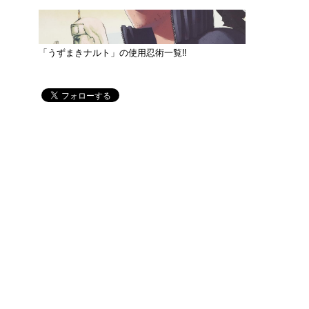
「うずまきナルト」の使用忍術一覧‼