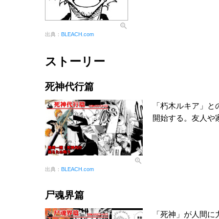
出典：
BLEACH.com
ストーリー
死神代行篇
「朽木ルキア」と
開始する。友人や
出典：
BLEACH.com
尸魂界篇
「死神」が人間に