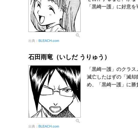
「黒崎一護」に好意を
出典：
BLEACH.com
石田雨竜（いしだ うりゅう）
「黒崎一護」のクラス
滅亡したはずの「滅却
め、「黒崎一護」に勝
出典：
BLEACH.com