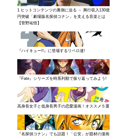
1.ヒットコンテンツの裏側に迫る － 興行収入130億
円突破「劇場版名探偵コナン」を支える音楽とは
【菅野祐悟】
『ハイキュー!!』に登場するリベロ達!
『Fate』シリーズを時系列順で振り返ってみよう!
高身長女子と低身長男子の恋愛漫画！オススメ５選
『名探偵コナン』でも話題！「公安」が題材の漫画