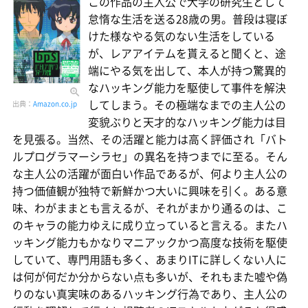
この作品の主人公で大学の研究生として
怠惰な生活を送る28歳の男。普段は寝ぼ
けた様なやる気のない生活をしている
が、レアアイテムを貰えると聞くと、途
端にやる気を出して、本人が持つ驚異的
なハッキング能力を駆使して事件を解決
してしまう。その極端なまでの主人公の
出典：
Amazon.co.jp
変貌ぶりと天才的なハッキング能力は目
を見張る。当然、その活躍と能力は高く評価され「バト
ルプログラマーシラセ」の異名を持つまでに至る。そん
な主人公の活躍が面白い作品であるが、何より主人公の
持つ価値観が独特で新鮮かつ大いに興味を引く。ある意
味、わがままとも言えるが、それがまかり通るのは、こ
のキャラの能力ゆえに成り立っていると言える。またハ
ッキング能力もかなりマニアックかつ高度な技術を駆使
していて、専門用語も多く、あまりITに詳しくない人に
は何が何だか分からない点も多いが、それもまた嘘や偽
りのない真実味のあるハッキング行為であり、主人公の