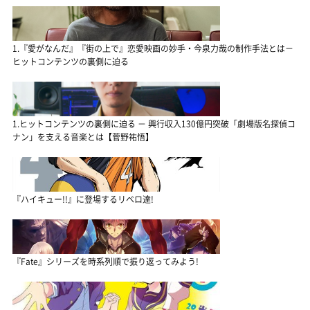
1.『愛がなんだ』『街の上で』恋愛映画の妙手・今泉力哉の制作手法とは－
ヒットコンテンツの裏側に迫る
1.ヒットコンテンツの裏側に迫る － 興行収入130億円突破「劇場版名探偵コ
ナン」を支える音楽とは【菅野祐悟】
『ハイキュー!!』に登場するリベロ達!
『Fate』シリーズを時系列順で振り返ってみよう!