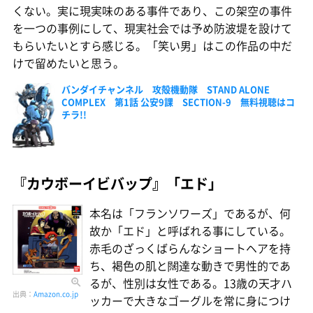
くない。実に現実味のある事件であり、この架空の事件
を一つの事例にして、現実社会では予め防波堤を設けて
もらいたいとすら感じる。「笑い男」はこの作品の中だ
けで留めたいと思う。
バンダイチャンネル 攻殻機動隊 STAND ALONE
COMPLEX 第1話 公安9課 SECTION-9 無料視聴はコ
チラ!!
『カウボーイビバップ』「エド」
本名は「フランソワーズ」であるが、何
故か「エド」と呼ばれる事にしている。
赤毛のざっくばらんなショートヘアを持
ち、褐色の肌と闊達な動きで男性的であ
るが、性別は女性である。13歳の天才ハ
出典：
Amazon.co.jp
ッカーで大きなゴーグルを常に身につけ