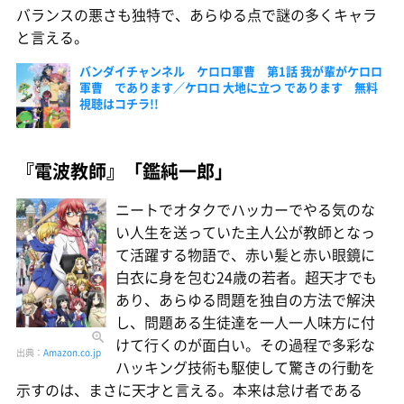
バランスの悪さも独特で、あらゆる点で謎の多くキャラ
と言える。
バンダイチャンネル ケロロ軍曹 第1話 我が輩がケロロ
軍曹 であります／ケロロ 大地に立つ であります 無料
視聴はコチラ!!
『電波教師』「鑑純一郎」
ニートでオタクでハッカーでやる気のな
い人生を送っていた主人公が教師となっ
て活躍する物語で、赤い髪と赤い眼鏡に
白衣に身を包む24歳の若者。超天才でも
あり、あらゆる問題を独自の方法で解決
し、問題ある生徒達を一人一人味方に付
けて行くのが面白い。その過程で多彩な
出典：
Amazon.co.jp
ハッキング技術も駆使して驚きの行動を
示すのは、まさに天才と言える。本来は怠け者である