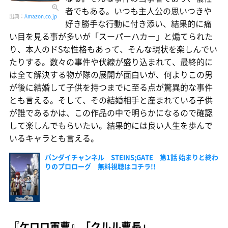
者でもある。いつも主人公の思いつきや
出典：
Amazon.co.jp
好き勝手な行動に付き添い、結果的に痛
い目を見る事が多いが「スーパーハカー」と煽てられた
り、本人のドSな性格もあって、そんな現状を楽しんでい
たりする。数々の事件や伏線が盛り込まれて、最終的に
は全て解決する物が隊の展開が面白いが、何よりこの男
が後に結婚して子供を持つまでに至る点が驚異的な事件
とも言える。そして、その結婚相手と産まれている子供
が誰であるかは、この作品の中で明らかになるので確認
して楽しんでもらいたい。結果的には良い人生を歩んで
いるキャラとも言える。
バンダイチャンネル STEINS;GATE 第1話 始まりと終わ
りのプロローグ 無料視聴はコチラ!!
『ケロロ軍曹』「クルル曹長」