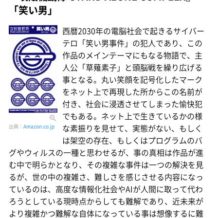
「笑い男」
西暦2030年の電脳社会で起きるサイバー
テロ「笑い男事件」の犯人であり、この
作品のメインテーマにもなる物語で、主
人公「草薙素子」と頭脳戦を繰り広げる
事となる。丸い笑顔を記号化したマーク
をネット上で再現した所からこの名前が
付き、社会に浸透させてしまった愉快犯
でもある。ネット上で生きているかの様
な素振りを見せて、実態がない、もしく
出典：
Amazon.co.jp
は架空の存在、もしくはプログラムのバ
グやウィルスの一種と思わせるが、事の真相は作品が進
む中で明らかとなり、その複雑な事件は一つの解決を見
るが、世の中の複雑さ、難しさを感じさせる内容になっ
ているのは、高度な情報化社会やAIが人間に取って代わ
ろうとしている現時点からしても難解であり、近未来が
より複雑かつ難解な自体になっている事は想像するに難