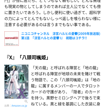
門」が傍に居たら、とてつもなく頼もしい。どんな無理
も現実の物としてしまうのであれば主人公でなくても傍
に置きたいであろう。しかし便利に使い過ぎて、超科学
の力によってとんでもないしっぺ返しを喰らわない様に
注意する必要があるのは言うまでもない事である。
ニコニコチャンネル 涼宮ハルヒの憂鬱(2009年放送版)
第1話 ｢涼宮ハルヒの憂鬱 I｣ 視聴はコチラ!!
『X』「八頭司颯姫」
「天の龍」と呼ばれる陣営と「地の龍」
と呼ばれる陣営が地球の未来を賭けて戦
う物語で、この「八頭司颯姫」は「地の
龍」に属するメンバーの一人でタロット
カードの守護があり、「隠者」のカード
を持つ。黒野セミロングヘアで後ろで束
ねている。黒と緑を基調にした衣装に身
出典：
Amazon.co.jp