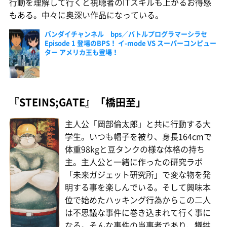
行動を理解して行くと視聴者のITスキルも上がるお得感
もある。中々に奥深い作品になっている。
バンダイチャンネル bps／バトルプログラマーシラセ
Episode 1 登場のBPS！ イ-mode VS スーパーコンピュー
ター アメリカ王も登場！
『STEINS;GATE』「橋田至」
主人公「岡部倫太郎」と共に行動する大
学生。いつも帽子を被り、身長164cmで
体重98kgと豆タンクの様な体格の持ち
主。主人公と一緒に作ったの研究ラボ
「未来ガジェット研究所」で変な物を発
明する事を楽しんでいる。そして興味本
位で始めたハッキング行為からこの二人
は不思議な事件に巻き込まれて行く事に
なる。そんな事件の当事者であり、犠牲