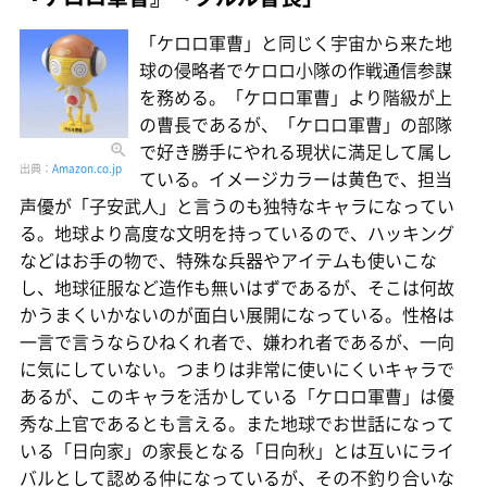
「ケロロ軍曹」と同じく宇宙から来た地
球の侵略者でケロロ小隊の作戦通信参謀
を務める。「ケロロ軍曹」より階級が上
の曹長であるが、「ケロロ軍曹」の部隊
で好き勝手にやれる現状に満足して属し
出典：
Amazon.co.jp
ている。イメージカラーは黄色で、担当
声優が「子安武人」と言うのも独特なキャラになってい
る。地球より高度な文明を持っているので、ハッキング
などはお手の物で、特殊な兵器やアイテムも使いこな
し、地球征服など造作も無いはずであるが、そこは何故
かうまくいかないのが面白い展開になっている。性格は
一言で言うならひねくれ者で、嫌われ者であるが、一向
に気にしていない。つまりは非常に使いにくいキャラで
あるが、このキャラを活かしている「ケロロ軍曹」は優
秀な上官であるとも言える。また地球でお世話になって
いる「日向家」の家長となる「日向秋」とは互いにライ
バルとして認める仲になっているが、その不釣り合いな