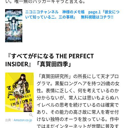
い。唯一無のハッカーキャラと言える。
ニコニコチャンネル 神様のメモ帳 page.1「彼女につ
いて知っている二、三の事柄」 無料視聴はコチラ!!
『すべてがFになる THE PERFECT
INSIDER』「真賀田四季」
「真賀田研究所」の所長にして天才プロ
グラマ。黒髪ロングヘアを持つ29歳の女
性。表情に乏しく、何を考えているのか
分からないが、常人には思いもよらぬハ
イレベルの思考を続けているのは確実で
あり、その能力の高さ故に常人を寄せ付
けない独特のオーラを放っている。作中
出典：
Amazon.co.jp
ではまだインターネットが世間に普及す