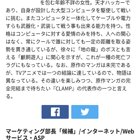
を包む年齢不詳の女性。天才ハッカーで
あり、自身が設計した大型コンピュータを駆使して戦い
に挑む。またコンピュータと一体化してケーブルや電力
すらも武器化・武装して戦う事も出来る能力を持つ。性
格はコンピュータに対する愛情のみを持ち、人への関心
はなく、常にクールで誰に対しても一定の距離を取る姿
勢を貫き通しているが、徐々に「地の龍」のボスとも言
える「麒飼遊人」に関心を示すが、これが一種の死亡フ
ラグにもなっている。なお、原作のマンガは未完である
が、TVアニメでは一つの結論に達しているので、物語は
異なっている。その違いを楽しみつつ、原作マンガの完
全完結まで待ちたい『CLAMP』の代表作の一つと言え
る。
マーケティング部長「候補」/インターネット/Web
サービス・ASP