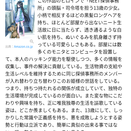
この作品のヒロインで「NEET探偵事務
所」の頭脳・司令塔を担う13歳の少女。
小柄で相反するほどの黒髪ロングヘアを
持ち、ほとんど部屋から出ないニート生
活故に日に当たらず、透き通るような白
い肌を持ち、ぬいぐるみを肌身離さず持
っている可愛らしさもある。部屋には数
出典：
Amazon.co.jp
多くのモニタとコンピュータを設置し
て、本人のハッキング能力を駆使しつつ、多くの情報を
収集し、事件の解決に貢献している。生活物資の支給や
生活レベルを維持するために同じ探偵事務所のメンバー
が入れ替わり立ち替わりこのお姫様の世話をしている。
つまり、持ちつ持たれるの関係が成立していて、独特の
生活環境が完成しているのが面白い。また変な物にこだ
わりや興味を持ち、正に唯我独尊の生活を謳歌している
姿は、どこか羨ましくもある。また、13歳にして、しっ
かりした常識や正義感を持ち、悪を成敗しようとする姿
勢と行動は立派であり、簡単に真似の出来る事ではな