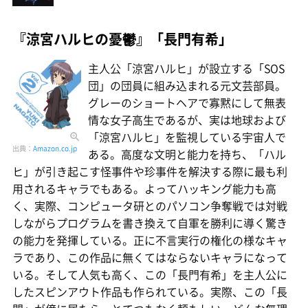
『涼宮ハルヒの憂鬱』「長門有希」
主人公「涼宮ハルヒ」が設立する「SOS
団」の団員に組み込まれる元文芸部員。
グレーのショートヘアで寡黙にして無表
情な女子高生であるが、実は地球および
「涼宮ハルヒ」を監視している宇宙人で
出典：
Amazon.co.jp
ある。高度な文明と能力を持ち、「ハル
ヒ」が引き起こす怪事件や珍事件を解決する際に最も利
用されるキャラでもある。よってハッキング能力も高
く、実際、コンピュータ研とのパソコン争奪戦では対戦
しながらプログラムを書き換えて自軍を勝利に導く驚き
の能力を発揮している。正に不言実行の権化の様なキャ
ラであり、この作品に無くてはならないキャラになって
いる。そして人気も高く、この「長門有希」を主人公に
したスピンアウト作品も作られている。実際、この「長