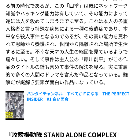
る前の時代であるが、この「四季」は既にネットワーク
知識やハッキング能力は有していて、その能力によって
遂には人を殺めてしまうまでに至る。これは本人の多重
人格者と言う特殊な病気による一種の後遺症であり、本
来なら殺人事件となるのであるが、その高い能力を買わ
れて恩師から養護され、世間から隔離された場所で生活
するに至る。不幸な天才の人生の縮図を見ているようで
痛々しい。そして事件は主人公の「犀川創平」がこの作
品のタイトルの謎も含めて事件の解決を見る。実に重層
的で多くの人間のドラマを含んだ作品となっている。難
解だが謎解き要素が面白い作品になっている。
バンダイチャンネル すべてがＦになる THE PERFECT
INSIDER #1 白い面会
『攻殻機動隊 STAND ALONE COMPLEX』