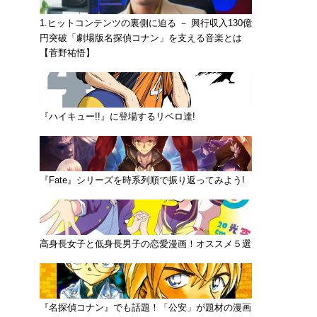
1.ヒットコンテンツの裏側に迫る － 興行収入130億
円突破「劇場版名探偵コナン」を支える音楽とは
【菅野祐悟】
『ハイキュー!!』に登場するリベロ達!
『Fate』シリーズを時系列順で振り返ってみよう!
高身長女子と低身長男子の恋愛漫画！オススメ５選
『名探偵コナン』でも話題！「公安」が題材の漫画