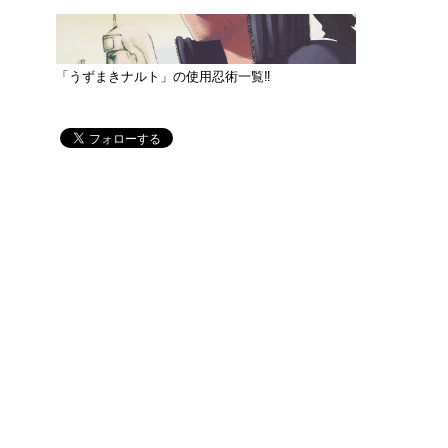
「うずまきナルト」の使用忍術一覧‼