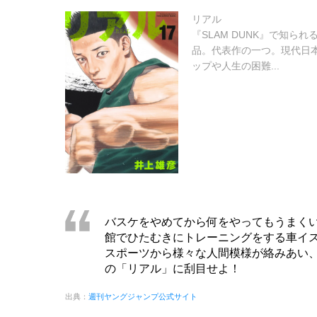
リアル
『SLAM DUNK』で知
品。代表作の一つ。現代日
ップや人生の困難...
バスケをやめてから何をやってもうまく
館でひたむきにトレーニングをする車イ
スポーツから様々な人間模様が絡みあい
の「リアル」に刮目せよ！
出典：
週刊ヤングジャンプ公式サイト