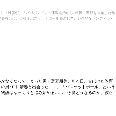
られる井上雄彦が、『バガボンド』の連載開始から1年後に連載を開始した作
本を舞台に、車椅子バスケットボールを通じて、身体的なハンディキャ
いかなくなってしまった男・野宮朋美。ある日、古ぼけた体育
スの男･戸川清春と出会った……。「バスケットボール」という
、物語はゆっくりと進み始める……。今度どうなるのか、彼ら