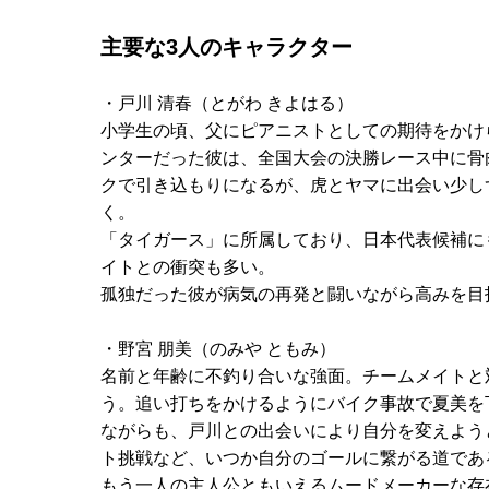
主要な3人のキャラクター
・戸川 清春（とがわ きよはる）
小学生の頃、父にピアニストとしての期待をかけ
ンターだった彼は、全国大会の決勝レース中に骨
クで引き込もりになるが、虎とヤマに出会い少し
く。
「タイガース」に所属しており、日本代表候補に
イトとの衝突も多い。
孤独だった彼が病気の再発と闘いながら高みを目
・野宮 朋美（のみや ともみ）
名前と年齢に不釣り合いな強面。チームメイトと
う。追い打ちをかけるようにバイク事故で夏美を
ながらも、戸川との出会いにより自分を変えよう
ト挑戦など、いつか自分のゴールに繋がる道であ
もう一人の主人公ともいえるムードメーカーな存