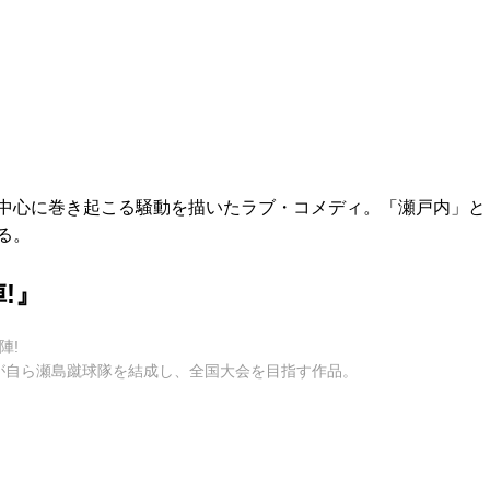
中心に巻き起こる騒動を描いたラブ・コメディ。「瀬戸内」と
る。
!』
陣!
が自ら瀬島蹴球隊を結成し、全国大会を目指す作品。