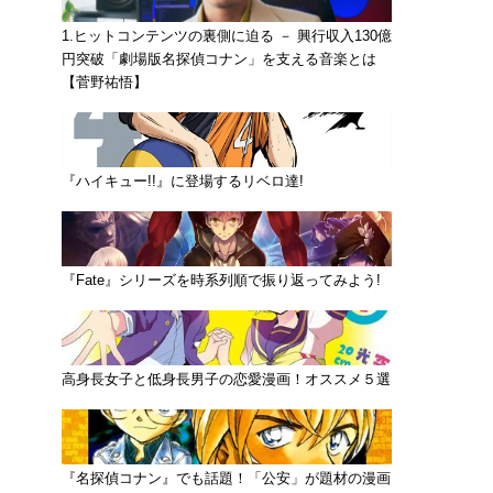
1.ヒットコンテンツの裏側に迫る － 興行収入130億
円突破「劇場版名探偵コナン」を支える音楽とは
【菅野祐悟】
『ハイキュー!!』に登場するリベロ達!
『Fate』シリーズを時系列順で振り返ってみよう!
高身長女子と低身長男子の恋愛漫画！オススメ５選
『名探偵コナン』でも話題！「公安」が題材の漫画