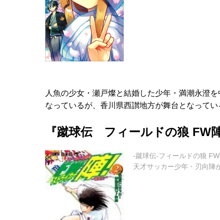
人魚の少女・瀬戸燦と結婚した少年・満潮永澄を
なっているが、香川県西讃地方が舞台となってい
『蹴球伝 フィールドの狼 FW陣
-蹴球伝-フィールドの狼 FW
天才サッカー少年・刃向陣