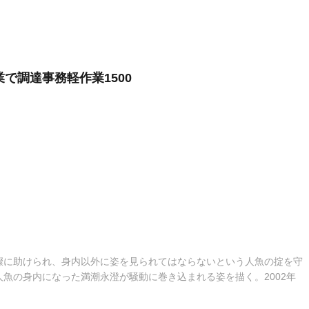
業で調達事務軽作業1500
燦に助けられ、身内以外に姿を見られてはならないという人魚の掟を守
魚の身内になった満潮永澄が騒動に巻き込まれる姿を描く。2002年