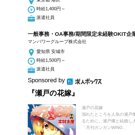
時給1,400円～
派遣社員
一般事務・OA事務/期間限定未経験OKIT企
マンパワーグループ株式会社
愛知県 安城市
時給1,500円～
派遣社員
Sponsored by
『瀬戸の花嫁』
瀬戸の花嫁
溺れたところを人魚の瀬戸
るために、瀬戸燦と結婚し人
「月刊ガンガンWING...