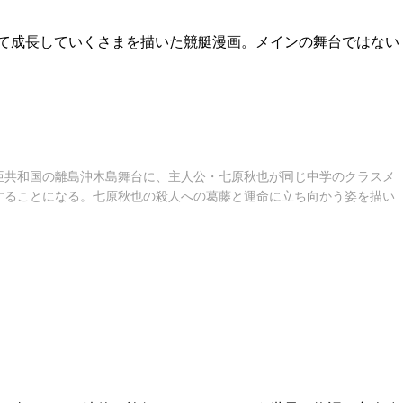
て成長していくさまを描いた競艇漫画。メインの舞台ではない
亜共和国の離島沖木島舞台に、主人公・七原秋也が同じ中学のクラスメ
することになる。七原秋也の殺人への葛藤と運命に立ち向かう姿を描い