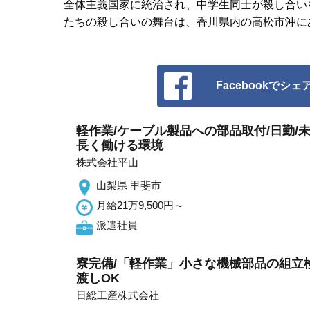
全体主義国家に統治され、中学生同士が殺し合い
たちの殺し合いの舞台は、香川県内の高松市沖に
Facebookでシェ
軽作業/ケーブル製品への部品取付/日勤/未
長く働ける環境
株式会社平山
山梨県 甲斐市
月給21万9,500円～
派遣社員
寮完備/「軽作業」小さな機械部品の組立検査
渡しOK
日総工産株式会社