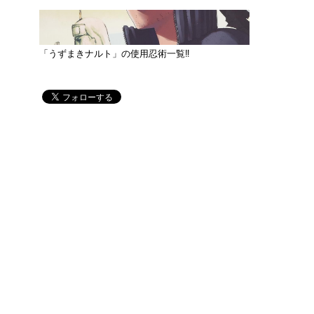
「うずまきナルト」の使用忍術一覧‼