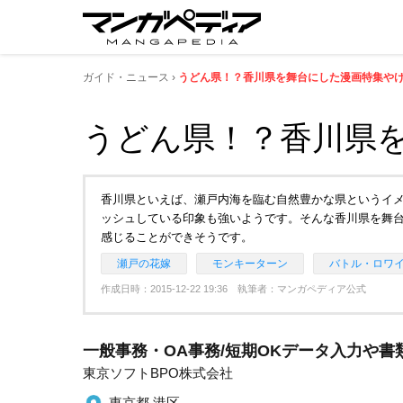
ガイド・ニュース
うどん県！？香川県を舞台にした漫画特集や
うどん県！？香川県
香川県といえば、瀬戸内海を臨む自然豊かな県というイ
ッシュしている印象も強いようです。そんな香川県を舞
感じることができそうです。
瀬戸の花嫁
モンキーターン
バトル・ロワ
作成日時：2015-12-22 19:36 執筆者：マンガペディア公式
一般事務・OA事務/短期OKデータ入力や書
東京ソフトBPO株式会社
東京都 港区