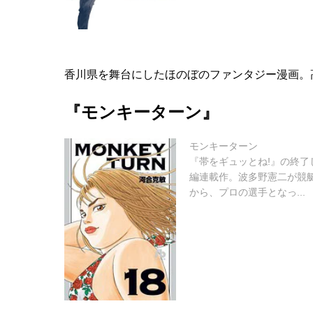
香川県を舞台にしたほのぼのファンタジー漫画。
『モンキーターン』
モンキーターン
『帯をギュッとね!』の終
編連載作。波多野憲二が競
から、プロの選手となっ...