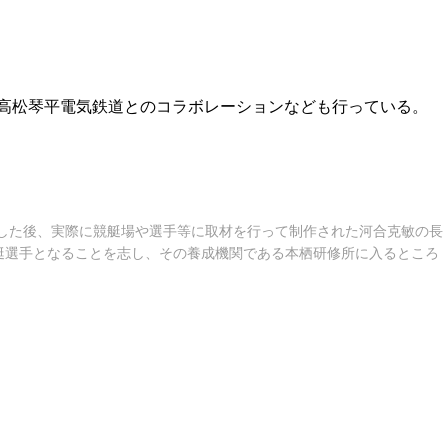
高松琴平電気鉄道とのコラボレーションなども行っている。
了した後、実際に競艇場や選手等に取材を行って制作された河合克敏の長
艇選手となることを志し、その養成機関である本栖研修所に入るところ