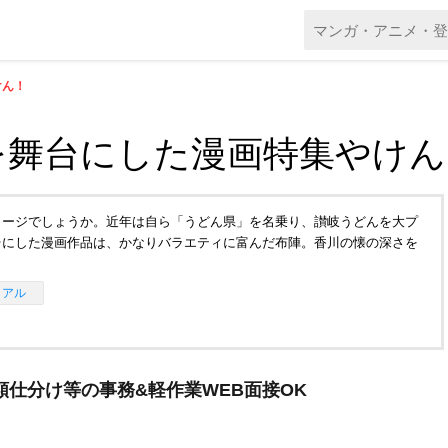
けん！
を舞台にした漫画特集やけん
メージでしょうか。近年は自ら「うどん県」を名乗り、讃岐うどんを大プ
台にした漫画作品は、かなりバラエティに富んだ布陣。香川の懐の深さを
イアル
類仕分け等の事務&軽作業WEB面接OK