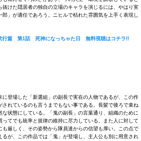
ら抜けた隠居者の独自の立場のキャラを演じるには、やはり実
一郎」が適任であろう。ニヒルで枯れた雰囲気を上手く表現し
代行篇 第1話 死神になっちゃた日 無料視聴はコチラ!!
末に登場した「新選組」の副長で実在の人物であるが、この作
がされているのも言うまでもない事である。長髪で後ろで束ね
然な状態にしている。「鬼の副長」の言葉通り、組織のために
買ってでも統率と規律の維持に尽力している。また人に対して
にも厳しく、その姿勢から隊員達からの信望も厚い。この点で
えるが、この作品では「鬼」が登場し、主人公も別に用意され