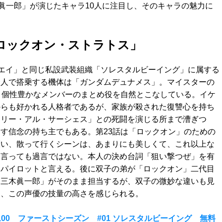
眞一郎」が演じたキャラ10人に注目し、そのキャラの魅力に
「ロックオン・ストラトス」
エイ」と同じ私設武装組織「ソレスタルビーイング」に属する
一人で搭乗する機体は「ガンダムデュナメス」。マイスターの
、個性豊かなメンバーのまとめ役を自然とこなしている。イケ
からも好かれる人格者であるが、家族が殺された復讐心を持ち
アリー・アル・サーシェス」との死闘を演じる所まで漕ぎつ
す信念の持ち主でもある。第23話は「ロックオン」のための
漂い、散って行くシーンは、あまりにも美しくて、これ以上な
と言っても過言ではない。本人の決め台詞「狙い撃つぜ」を有
スパイロットと言える。後に双子の弟が「ロックオン」二代目
「三木眞一郎」がそのまま担当するが、双子の微妙な違いも見
は、この声優の技量の高さを感じられる。
0 ファーストシーズン #01 ソレスタルビーイング 無料