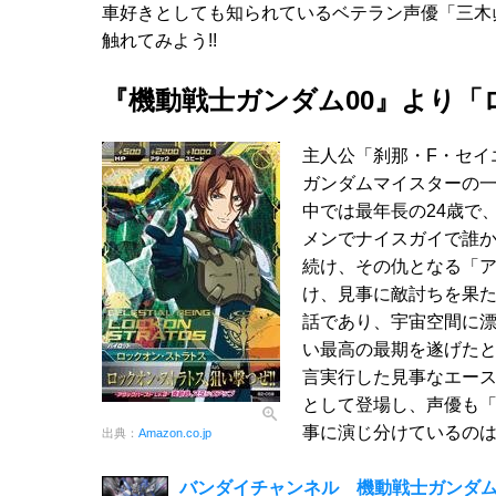
車好きとしても知られているベテラン声優「三木
触れてみよう!!
『機動戦士ガンダム00』より
主人公「刹那・F・セイ
ガンダムマイスターの
中では最年長の24歳で
メンでナイスガイで誰
続け、その仇となる「
け、見事に敵討ちを果た
話であり、宇宙空間に
い最高の最期を遂げた
言実行した見事なエー
として登場し、声優も
事に演じ分けているの
出典：
Amazon.co.jp
バンダイチャンネル 機動戦士ガンダム0