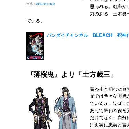
出典：
Amazon.co.jp
思われる。組織か
力のある「三木眞
ている。
バンダイチャンネル BLEACH 死神
『薄桜鬼』より「土方歳三」
言わずと知れた幕
品では色々な脚色
ているが、ほぼ自
あえて嫌われ役を
だけでなく、自分
は史実に忠実と言