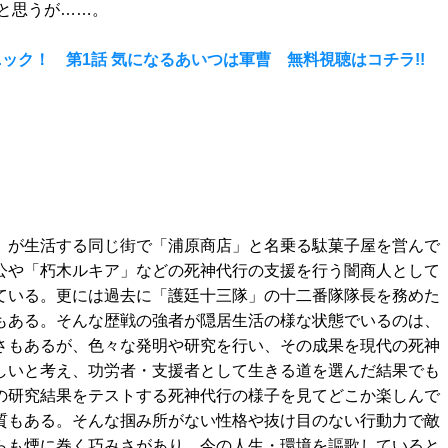
と思うが……。
ック！ 第1話 気になるあいつは軍曹 無料視聴はコチラ!!
」が生活する同じ街で「浦原商店」と名乗る駄菓子屋を営んで
公や「朽木ルキア」などの死神代行の支援を行う闇商人として
ている。更には過去に「護廷十三隊」の十二番隊隊長を務めた
もある。そんな歴戦の強者が隠居生活の様な状態でいるのは、
さもあるが、色々な発明や研究を行い、その成果を現代の死神
しいと考え、功労者・支援者として生きる道を選んだ結果でも
の研究結果をテストする死神代行の様子を見てどこか楽しんで
質もある。そんな掴み所がない性格や抜け目のない行動力で敵
らも煙に巻く巧みさがあり、今の人生・環境を謳歌していると