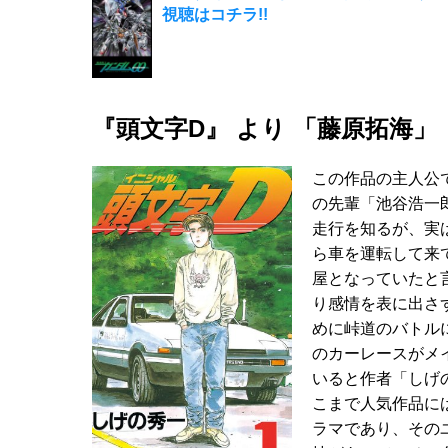
視聴はコチラ!!
『頭文字D』 より 「藤原拓海」
この作品の主人公
の先輩「池谷浩一
走行を知るが、実
ら車を運転して来
屋となっていたと
り感情を表に出さ
めに峠道のバトル
のカーレースがメ
いると作者「しげ
こまで人気作品に
ラマであり、その