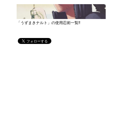
「うずまきナルト」の使用忍術一覧‼