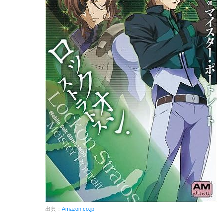
出典：
Amazon.co.jp